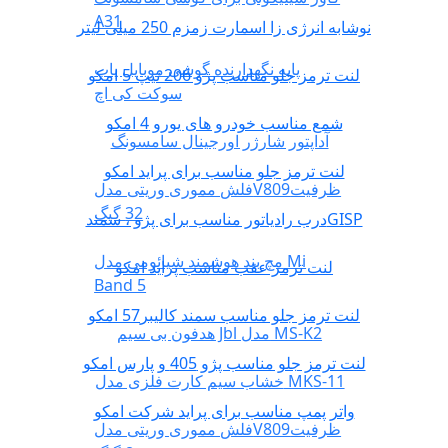
A31
نوشابه انرژی زا اسمارت زمزم 250 میلی لیتر
پایه نگهدارنده گوشی موبایل پاپ
لنت ترمز جلو مناسب پژو 206 تیپ 5 امکو
سوکت کی اچ
شمع مناسب خودرو های یورو 4 امکو
آداپتور شارژر اورجینال سامسونگ
لنت ترمز جلو مناسب برای پراید امکو
فلش مموری وریتی مدلV809ظرفیت
32 گیگ
درب رادیاتور مناسب برای پژو ، سمندGISP
مچ بند هوشمند شیائومی مدل Mi
لنت ترمز عقب مناسب پراید امکو
Band 5
لنت ترمز جلو مناسب سمند کالیبر57 امکو
هدفون بی سیم Jbl مدل MS-K2
لنت ترمز جلو مناسب پژو 405 و پارس امکو
خشاب سیم کارت فلزی مدل MKS-11
واتر پمپ مناسب برای پراید شرکت امکو
فلش مموری وریتی مدلV809ظرفیت