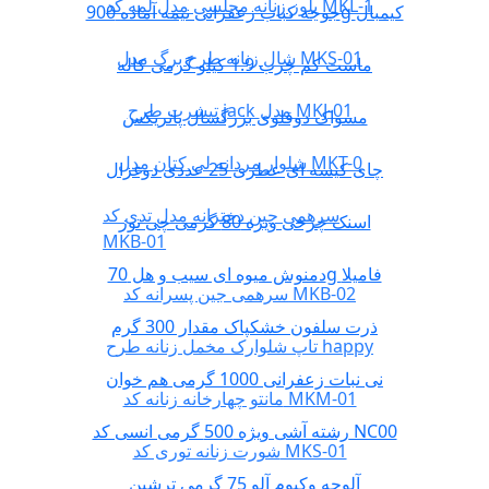
بلوز زنانه مجلسی مدل لمه کد MKL-1
جوجه کباب زعفرانی نیمه آماده 900g کیمبال
شال زنانه طرح برگ مدل MKS-01
ماست کم چرب 1.9 کیلو گرمی کاله
تیشرت طرح jack مدل MKJ-01
مسواک دوقلوی بزرگسال پاتریکس
شلوار مردانه لی کتان مدل MKT-0
چای کیسه ای عطری 25 عددی دوغزال
سرهمی جین دخترانه مدل تدی کد
اسنک چرخی ویژه 80 گرمی چی توز
MKB-01
دمنوش میوه ای سیب و هل 70g فامیلا
سرهمی جین پسرانه کد MKB-02
ذرت سلفون خشکپاک مقدار 300 گرم
تاپ شلوارک مخمل زنانه طرح happy
نی نبات زعفرانی 1000 گرمی هم خوان
مانتو چهارخانه زنانه کد MKM-01
رشته آشی ویژه 500 گرمی انسی کد NC00
شورت زنانه توری کد MKS-01
آلوچه وکیوم آلو 75 گرمی ترشین