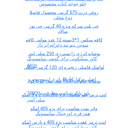
چلو جوجه کباب مخصوص
روغن ذرت 675 گرمی محصول فامیلا
دوغ محلی
چی پلت سرکه ویژه 40 گرمی چی توز
سالاد
کافه میکس 1*3بسته 12 عدد مولتی کافه
سوتین نیم تنه دخرانه ابر دار
نوشابه انرژی زا سینرژی 250 میلی لیتر
کاور سیلیکونی برای گوشی سامسونگ
A10s
لواشک فامیلی زنجیره ای 120 گرمی جنگلی
باتری لیتیوم یونی BL-5C اصلی نوکیا
نوشابه خانواده 1500 سی سی کوکا کولا
پاور بانک شیائومی ظرفیت 10000
لنت ترمز جلو مناسب پژو 206 تیپ 2 و 3 امکو
میلی آمپر
واتر پمپ مناسب برای پژو 405 امکو
هندزفری اورجینال سامسونگ
لنت ترمز عقب مناسب پژو 405 و پارس امکو
کاور سیلیکونی برای گوشی سامسونگ