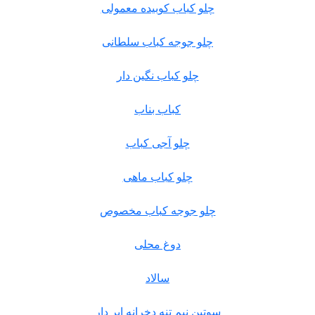
چلو کباب کوبیده معمولی
چلو جوجه کباب سلطانی
چلو کباب نگین دار
کباب بناب
چلو آجی کباب
چلو کباب ماهی
چلو جوجه کباب مخصوص
دوغ محلی
سالاد
سوتین نیم تنه دخرانه ابر دار