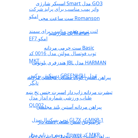
اسپیکر شارژی Smart مدل GO3
واتر پمپ مناسب برای پراید شرکت
امکو
ست ساعت مچی Romanson
لنت ترمز عقب مناسب برای سمند
پک سررسید Maran
EF7 امکو
ست چرمی مردانه Basic
توپ فوتسال مولتن مدل 0016 کد
MKT
هندزفری بلوتوثی JBL مدل HARMAN
دستکش بوکس GREENHILL مدل
پیراهن آستین کوتاه مشکی مجلسی مردانه
تایگر
تیشرت مردانه زاپ دار اسپرت جنس نخ پنبه
طناب ورزشی شماره انداز مدل
QL002
پیراهن مردانه آستین بلند مجلسی
توپ بسکتبال مدل GL7X کد MKB-1
ترامپولین شش ضلعی دسته دار
روسری زنانه مدل flower کد MKR-
پیراهن آستین کوتاه مخمل کبریتی دو رنگ