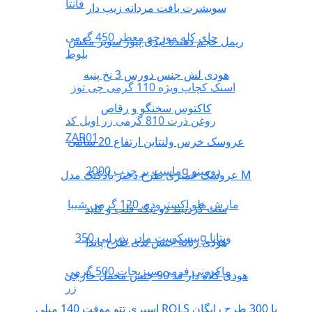
فانتا
سویشرت بافت مردانه زیپ دار
چای کله مورچه معطر 450 گرمی
ریمل حجم دهنده لیدی پیور سوپر مکس
بلوط
هودی لش جنس دورس 3 نخ پنبه
اسنک کچاپ ویژه 110 گرمی چی توز
کاکتوس سخنگو و رقاص
روغن ذرت 810 گرمی زر اویل کد
ZAR01
عروسک خرس ولنتاین ارتفاع 20 سانتی
ماست پر چرب 2000g دومینو
عروسک خمیری طرح دختر بادکنک مدل M
مارش ملو اکسترودی 120 گرمی شیبا
ست گردنبند دو تیکه قلب و کلید
بیسکوییت مادر پذیرایی 350g ویتانا
هودی زنانه جنس تدی طرح پاندا
ماکرونی فرمی سبزیجات 500 گرمی
هودی کلاه دار قد 90 جنس مخمل خارجی
زر
اسپری تتو موقت 140 میلی ROLS با 300 طرح رایگان