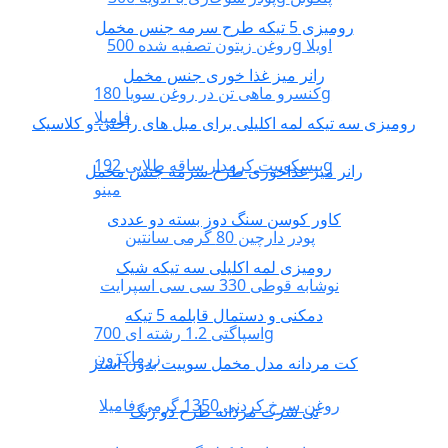
رومیزی 5 تیکه طرح سرمه جنس مخمل
روغن زیتون تصفیه شده 500g اویلا
رانر میز غذا خوری جنس مخمل
کنسرو ماهی تن در روغن سویا 180g
فامیلا
رومیزی سه تیکه لمه اکلیلی برای مبل های راحتی و کلاسیک
بیسکوییت کرمدار ساقه طلایی 192g
رانر میز غذاخوری طرح سرمه جنس مخمل
مینو
کاور کوسن سنگ دوز بسته دو عددی
پودر دارچین 80 گرمی سانتین
رومیزی لمه اکلیلی سه تیکه شیک
نوشابه قوطی 330 سی سی اسپرایت
دمکنی و دستمال قابلمه 5 تیکه
اسپاگتی 1.2 رشته ای 700g
زرماکرون
کت مردانه مدل مخمل سوییت بدون آستر
روغن سرخ کردنی 1350 گرمی فامیلا
تی شرت مردانه طرح دو رنگ