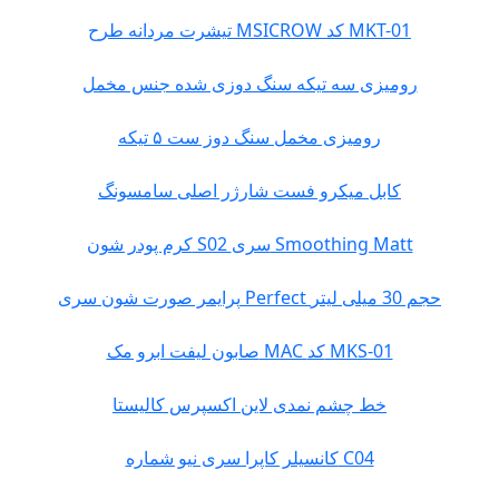
تیشرت مردانه طرح MSICROW کد MKT-01
رومیزی سه تیکه سنگ دوزی شده جنس مخمل
رومیزی مخمل سنگ دوز ست ۵ تیکه
کابل میکرو فست شارژر اصلی سامسونگ
کرم پودر شون S02 سری Smoothing Matt
پرایمر صورت شون سری Perfect حجم 30 میلی لیتر
صابون لیفت ابرو مک MAC کد MKS-01
خط چشم نمدی لاین اکسپرس کالیستا
کانسیلر کاپرا سری نیو شماره C04