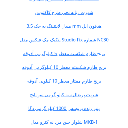
شورت زنانه نخی طرح کاکتوس
مبدل لایتنینگ به جک 3.5 mm هدفون اپل
پنکیک مک فیکس مدل Studio Fix شماره NC30
برنج طارم شکسته معطر 5 کیلوگرمی آذوقه
برنج طارم شکسته معطر 10 کیلوگرمی آذوقه
برنج طارم ممتاز معطر 10 کیلویی آذوقه
شربت پرتغال سه کیلو گرمی سن ایچ
پنیر رنده پروسس 1000 کیلو گرمی دگا
شلوار جین مردانه کنزو مدل MKB-1