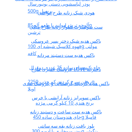
پودر لباسشویی دستی یونیورسال
500g پرسیل
هودی شیک زنانه طرح غواصی
آلوچه ترش لیوانی با طعم آلو 85g
ست سویشرت شلوار زنانه طرح میکی
ترشین
باکس هدیه شیک دختر پسر عروسکی
قهوه کلاسیک شیشه ای 100g مولتی
کافه
باکس هدیه ست دستبند مردانه
چای کیسه ای ساده 25 عددی دوغزال
عروسک خمیری طرح LOVE دخترانه
روغن سرخ کردنی کم جذب 2250g
باکس هدیه گردنبند کریستالی و عروسک نمدی
اویلا
باکس سوپرایز زنانه آرایشی با خرس
برنج هندی 10 کیلو گرمی مژده
باکس هدیه ست ساعت و دستبند زنانه
چای هندوستان ساده 450g فامیلا
بلوز بافت زنانه یقه سه سانتی
پودر سوخاری با ادویه 300g پنگوئن