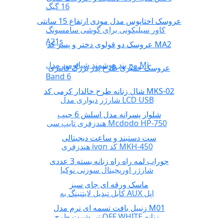
16 گیگ
عروسک اختاپوس مدل مودی ارتفاع 15 سانتی
کاور سیلیکونی برای گوشی سامسونگ
A21s
عروسک دو قولوی دختر و پسر کد MA2
مچ بند هوشمند شیائومی مدل Mi
عروسک خمیری طرح پدر بزرگ فانتزی
Band 6
شال زنانه طرح خالدار کرمی کد MKS-02
شارژر دیواری مدل LCD USB
شلوار پسرانه مدل اسلش 6 جیب
هندزفری تایپ سی Mcdodo HP-750
ست دستبند و ساعت دیجیتالی
هندزفری ivon کد MKH-450
جوراب لمه راه راه زنانه بسته 3 عددی
شارژر اوریجینال سوزنی نوکیا
ماسک ورقه ای چای سبز
کابل تبدیل لایتنینگ به AUX اپل
زنبیل بافت تسمه ای نرم مدل M01
تی شرت طرح OFF WHITE زنانه