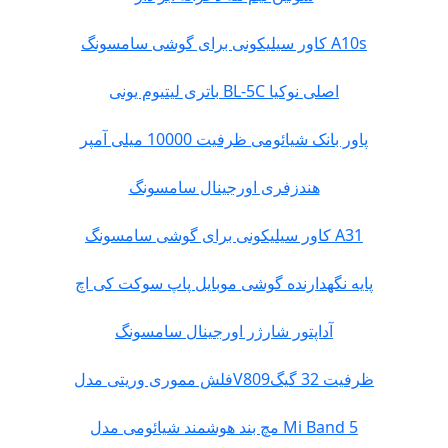
کاور سیلیکونی برای گوشی سامسونگ A10s
باتری لیتیوم یونی BL-5C اصلی نوکیا
پاور بانک شیائومی ظرفیت 10000 میلی آمپر
هندزفری اورجینال سامسونگ
کاور سیلیکونی برای گوشی سامسونگ A31
پایه نگهدارنده گوشی موبایل پاپ سوکت کی اچ
آداپتور شارژر اورجینال سامسونگ
فلش مموری وریتی مدلV809ظرفیت 32 گیگ
مچ بند هوشمند شیائومی مدل Mi Band 5