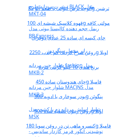
تیشرت مردانه طرح BLACK مدل
آلوچه ترش لیوانی با طعم آلو 85g ترشین
MKT-04
قهوه کلاسیک شیشه ای 100g مولتی کافه
ریمل حجم دهنده کالیستا بیوتی مدل
BB Express
چای کیسه ای ساده 25 عددی دوغزال
رانر مخمل سنگ دوز
روغن سرخ کردنی کم جذب 2250g اویلا
شلوار جین مردانه fashion مدل
برنج هندی 10 کیلو گرمی مژده
MKB-2
چای هندوستان ساده 450g فامیلا
شلوار جین مردانه MACJNS مدل
MKB-3
پودر سوخاری با ادویه 300g پنگوئن
شلوار اسلش مردانه دم پا کشی مدل
روغن زیتون تصفیه شده 500g اویلا
MSK
کنسرو ماهی تن در روغن سویا 180g فامیلا
نوشیدنی انگور قرمز گازدار ساندیس -