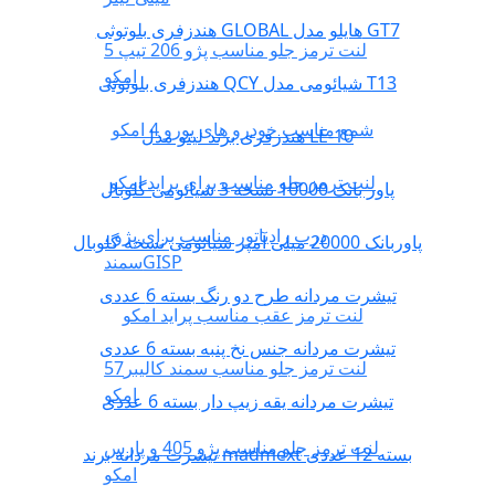
هندزفری بلوتوثی GLOBAL هایلو مدل GT7
لنت ترمز جلو مناسب پژو 206 تیپ 5
امکو
هندزفری بلوتوثی QCY شیائومی مدل T13
شمع مناسب خودرو های یورو 4 امکو
هندزفری برند لیتو مدل LE-10
لنت ترمز جلو مناسب برای پراید امکو
پاور بانک 10000 نسخه 3 شیائومی گلوبال
درب رادیاتور مناسب برای پژو ،
پاوربانک 20000 میلی آمپر شیائومی نسخه گلوبال
سمندGISP
تیشرت مردانه طرح دو رنگ بسته 6 عددی
لنت ترمز عقب مناسب پراید امکو
تیشرت مردانه جنس نخ پنبه بسته 6 عددی
لنت ترمز جلو مناسب سمند کالیبر57
امکو
تیشرت مردانه یقه زیپ دار بسته 6 عددی
لنت ترمز جلو مناسب پژو 405 و پارس
تیشرت مردانه برند madmext بسته 12 عددی
امکو