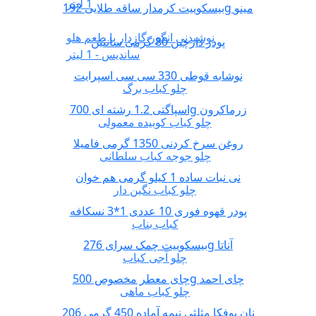
1 لیتر
بیسکوییت کرمدار ساقه طلایی 192g مینو
نوشیدنی انگور گازدار با طعم هلو
پودر دارچین 80 گرمی سانتین
ساندیس - 1 لیتر
نوشابه قوطی 330 سی سی اسپرایت
چلو کباب برگ
اسپاگتی 1.2 رشته ای 700g زرماکرون
چلو کباب کوبیده معمولی
روغن سرخ کردنی 1350 گرمی فامیلا
چلو جوجه کباب سلطانی
نی نبات ساده 1 کیلو گرمی هم خوان
چلو کباب نگین دار
پودر قهوه فوری 10 عددی 1*3 نسکافه
کباب بناب
بیسکوییت چمک سرای 276g آناتا
چلو آجی کباب
چای معطر مخصوص 500g چای احمد
چلو کباب ماهی
نان یوفکا مثلثی نیمه آماده 450 گرمی 206