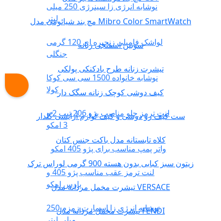
نوشابه انرژی زا سینرژی 250 میلی
لیتر
مچ بند شیائومی مدل Mibro Color SmartWatch
لواشک فامیلی زنجیره ای 120 گرمی
سوتین اسفنجی زنانه
جنگلی
تیشرت زنانه طرح بادکنکی پولکی
نوشابه خانواده 1500 سی سی کوکا
کولا
کیف دوشی کوچک زنانه سگک دار
لنت ترمز جلو مناسب پژو 206 تیپ 2 و
ست کیف رو دوشی و کیف لوازم آرایشی گلدار
3 امکو
کلاه تابستانه مدل باکت جنس کتان
واتر پمپ مناسب برای پژو 405 امکو
زیتون سبز کبابی بدون هسته 900 گرمی لوراس ترک
لنت ترمز عقب مناسب پژو 405 و
پارس امکو
تیشرت مخمل مردانه مدل VERSACE
نوشابه انرژی زا اسمارت زمزم 250
تیشرت مخمل مردانه مدل FENDI
میلی لیتر