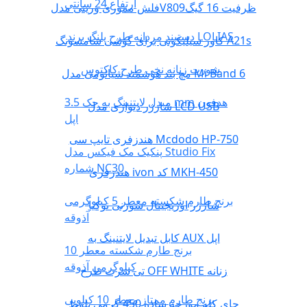
ارتفاع 24 سانتی
فلش مموری وریتی مدلV809ظرفیت 16 گیگ
دستبند مردانه طرح پلنگ برند LOLIAS
کاور سیلیکونی برای گوشی سامسونگ A21s
شورت زنانه نخی طرح کاکتوس
مچ بند هوشمند شیائومی مدل Mi Band 6
مبدل لایتنینگ به جک 3.5 mm هدفون
شارژر دیواری مدل LCD USB
اپل
هندزفری تایپ سی Mcdodo HP-750
پنکیک مک فیکس مدل Studio Fix
شماره NC30
هندزفری ivon کد MKH-450
برنج طارم شکسته معطر 5 کیلوگرمی
شارژر اوریجینال سوزنی نوکیا
آذوقه
کابل تبدیل لایتنینگ به AUX اپل
برنج طارم شکسته معطر 10
کیلوگرمی آذوقه
تی شرت طرح OFF WHITE زنانه
برنج طارم ممتاز معطر 10 کیلویی
چای کله مورچه ساده 450 گرمی بلوط