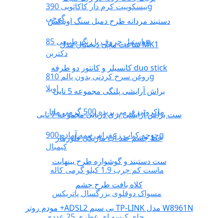
بیسکوییت کرم دار کاکائویی 390g
گرجی
دستبند مردانه طرح دمبل سنگ اونیکس
پاستیل حروف با رنگ طبیعی 85g
ساعت مچی دیجیتال مدل MK1
دکتربن
کانسیلر و کانتور دو طرفه duo stick
روغن سرخ کردنی بدون پالم 810g
اویلا
براش آرایشی پلنگی مجموعه 5 تایی
ماکرونی فرمی بریده 500 گرمی مانا
ست براش آرایشی پری دریایی مجموعه 7 تایی
جوجه کباب زعفرانی نیمه آماده 900g
خط چشم ضد آب ماژیکی فلورمار
کیمبال
ست دستبند و گوشواره طرح بینهایت
ماست کم چرب 1.9 کیلو گرمی کاله
کلاه بافت طرح چشم
مسواک دوقلوی بزرگسال پاتریکس
مودم روتر +ADSL2 بی سیم TP-LINK مدل W8961N
چای کیسه ای عطری 25 عددی