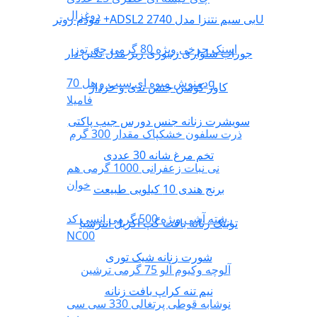
دوغزال
مودم روتر +ADSL2 بی سیم نتنزا مدل 2740U
اسنک چرخی ویژه 80 گرمی چی توز
جوراب شلواری زنبوری ریز مدل نگین دار
دمنوش میوه ای سیب و هل 70g
کاور کوسن جنس تدی و خزدار
فامیلا
سویشرت زنانه جنس دورس جیب پاکتی
ذرت سلفون خشکپاک مقدار 300 گرم
تخم مرغ شانه 30 عددی
نی نبات زعفرانی 1000 گرمی هم
خوان
برنج هندی 10 کیلویی طبیعت
رشته آشی ویژه 500 گرمی انسی کد
تونیک زنانه بافت گپ اکریل انترسیا
NC00
شورت زنانه شیک توری
آلوچه وکیوم آلو 75 گرمی ترشین
نیم تنه کراپ بافت زنانه
نوشابه قوطی پرتغالی 330 سی سی