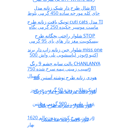
شال طرح دار شیک زنانه مدل B1
چای کله مورچه ساده 450 گرمی بلوط
تونیک بافت زنانه طرح cuti cats مدل TI
ماست موسیر چکیده 250 گرمی پگاه
شلوار راحتی بچگانه طرح STOP
بیسکوییت مغز دار های بای 95 گرمی
شلوار جین زنانه زاپ دار برند miss one
پودر لباسشویی پلی واش 500g اکتیو
پالت سایه چشم 9 رنگ CHANLANYA
سیب زمینی نیمه سرخ شده 750g
کیمبال
هودی زنانه طرح نوشته آستین بلند
اسنک طلایی ویژه 50 گرمی چی توز
بلوز بافت مردانه طرح دار دو رنگ
عسل طبیعی - 900 گرمی سانتین
بلوز شلوار دخترانه طرح پلنگ
روغن سرخ کردنی بدون پالم 1620g
بلوز بافت زنانه یقه اسکی
بهار