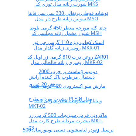
شورت زنانه مدل توری کد MKS
نوشابه قوطی پرتغالی 330 سی سی فانتا
سوتین زنانه طرح دار مدل MSO
چای کله مورچه معطر 450 گرمی بلوط
شلوار مخمل زنانه مجلسی کد MSH
اسنک کچاپ ویژه 110 گرمی چی توز
روسری زنانه گلدار مدل MKR-01
روغن ذرت 810 گرمی زر اویل کد ZAR01
روسری زنانه خالخالی مدل MKR-02
ماست پر چرب 2000g دومینو
دستمال مرطوب پاک کننده آرایش
دافی 20 عددی
مارش ملو اکسترودی 120 گرمی شیبا
تیشرت مردانه طرح PLEIN مدل
بیسکوییت مادر پذیرایی 350g ویتانا
MKT-02
ماکرونی فرمی سبزیجات 500 گرمی زر
تیشرت مردانه طرح کارت مدل MKT-
03
پودر لباسشویی دستی یونیورسال 500g پرسیل