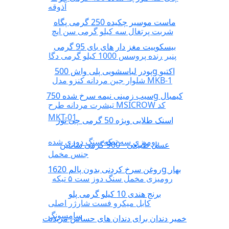
آذوقه
ماست موسیر چکیده 250 گرمی پگاه
شربت پرتغال سه کیلو گرمی سن ایچ
بیسکوییت مغز دار های بای 95 گرمی
پنیر رنده پروسس 1000 کیلو گرمی دگا
پودر لباسشویی پلی واش 500g اکتیو
شلوار جین مردانه کنزو مدل MKB-1
سیب زمینی نیمه سرخ شده 750g کیمبال
تیشرت مردانه طرح MSICROW کد
MKT-01
اسنک طلایی ویژه 50 گرمی چی توز
رومیزی سه تیکه سنگ دوزی شده
عسل طبیعی - 900 گرمی سانتین
جنس مخمل
روغن سرخ کردنی بدون پالم 1620g بهار
رومیزی مخمل سنگ دوز ست ۵ تیکه
برنج هندی 10 کیلو گرمی پلو
کابل میکرو فست شارژر اصلی
سامسونگ
خمیر دندان برای دندان های حساس مریدنت