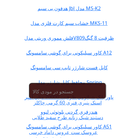
هدفون بی سیم Jbl مدل MS-K2
خشاب سیم کارت فلزی مدل MKS-11
فلش مموری وریتی مدلV809ظرفیت 8 گیگ
کاور سیلیکونی برای گوشی سامسونگ A12
کابل فست شارژر تایپ سی سامسونگ
محافظ کابل شارژر مدل Spring
پاور بانک شیائومی ظرفیت 20000 میلی آمپر
اسنک پنیری فنری 60 گرمی چاکلز
هندزفری گردنی بلوتوثی لنوو
دستبند شیک زنانه طرح سفید طلایی
کاور سیلیکونی برای گوشی سامسونگ A51
عروسک ست عروس داماد خرسی