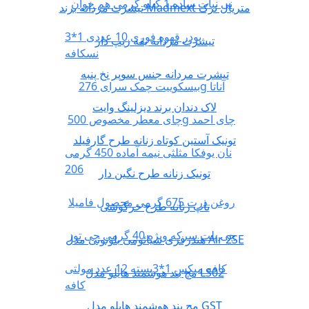
نی نبات ساده 1 کیلو گرمی هم خوان
تیشرت مردانه برند Madmext متریال ترک
پودر قهوه فوری 10 عددی 1*3
تیشرت مردانه یقه زیپ دار
نسکافه
تیشرت مردانه جنس سوپر نخ پنبه
بیسکوییت چمک سرای 276g آناتا
لاک دندان برند دیزلینگ وایت
چای معطر مخصوص 500g چای احمد
تونیک آستین کوتاه زنانه طرح گارفیلد
نان یوفکا مثلثی نیمه آماده 450 گرمی
206
تونیک زنانه طرح نگین دار
روغن ذرت 675 گرمی محصول فامیلا
تاپ زنانه طرح خرگوشی
چی پلت سرکه ویژه 40 گرمی چی توز
هندزفری شیائومی بلوتوثی مدل Air 2SE
کافه میکس 1*3بسته 12 عدد مولتی
مچ بند هوشمند هایلو مدل LS02
کافه
مچ بند هوشمند هایلو مدل GST