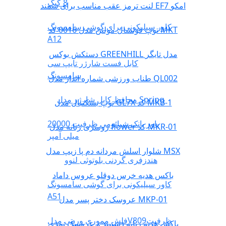
8 گیگ
لنت ترمز عقب مناسب برای سمند EF7 امکو
کاور سیلیکونی برای گوشی سامسونگ
توپ فوتسال مولتن مدل 0016 کد MKT
A12
دستکش بوکس GREENHILL مدل تایگر
کابل فست شارژر تایپ سی
سامسونگ
طناب ورزشی شماره انداز مدل QL002
محافظ کابل شارژر مدل Spring
توپ بسکتبال مدل GL7X کد MKB-1
پاور بانک شیائومی ظرفیت 20000
روسری زنانه مدل flower کد MKR-01
میلی آمپر
شلوار اسلش مردانه دم پا زیپ مدل MSX
هندزفری گردنی بلوتوثی لنوو
باکس هدیه خرس دوقلو عروس داماد
کاور سیلیکونی برای گوشی سامسونگ
A51
عروسک دختر پسر مدل MKP-01
فلش مموری وریتی مدلV809ظرفیت
باکس هدیه زنانه دستبند و عروسک نمدی