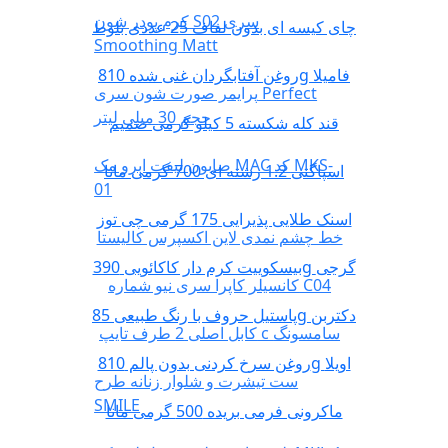
کرم پودر شون S02 سری
چای کیسه ای بدون لفاف 25 عددی بلوط
Smoothing Matt
روغن آفتابگردان غنی شده 810g فامیلا
پرایمر صورت شون سری Perfect
حجم 30 میلی لیتر
قند کله شکسته 5 کیلو گرمی صمیم
صابون لیفت ابرو مک MAC کد MKS-
اسپاگتی 1.2 رشته ای 700 گرمی مانا
01
اسنک طلایی پذیرایی 175 گرمی چی توز
خط چشم نمدی لاین اکسپرس کالیستا
بیسکوییت کرم دار کاکائویی 390g گرجی
کانسیلر کاپرا سری نیو شماره C04
پاستیل حروف با رنگ طبیعی 85g دکتربن
کابل اصلی 2 طرف تایپ c سامسونگ
روغن سرخ کردنی بدون پالم 810g اویلا
ست تیشرت و شلوار زنانه طرح
SMILE
ماکرونی فرمی بریده 500 گرمی مانا