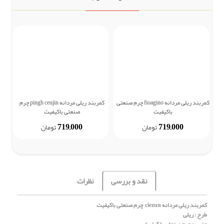
کمربند ریلی مردانه fioagino چرم صنعتی
کمربند ریلی مردانه pingh ceujin چرم
کی
باکیفیت
صنعتی باکیفیت
719,000
719,000
تومان
تومان
نقد و بررسی
نظرات
کمربند ریلی مردانه ciezun چرم صنعتی باکیفیت
طرح : ریلی