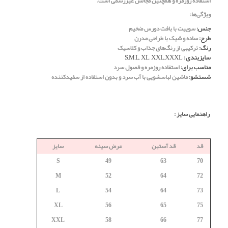
استفاده روزمره و همچنین مجالس غیررسمی است.
ویژگی‌ها:
جنس:
سوییت با بافت دورس ضخیم
طرح:
ساده و شیک با طراحی مدرن
رنگ:
ترکیبی از رنگ‌های جذاب و کلاسیک
سایزبندی:
S,M,L, XL, XXL,XXXL
مناسب برای:
استفاده روزمره و فصول سرد
شستشو:
ماشین لباسشویی با آب سرد و بدون استفاده از سفیدکننده
راهنمایی سایز :
قد
قد آستین
عرض سینه
سایز
S
49
63
70
M
52
64
72
L
54
64
73
XL
56
65
75
XXL
58
66
77