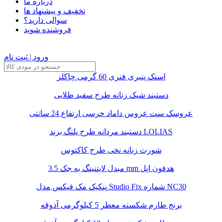
درباره ما
تخفیف و پیشنهاد ها
سوالی دارید؟
فروشنده شوید
ورود | ثبت نام
اسنک پنیری فنری 60 گرمی چاکلز
دستبند شیک زنانه طرح سفید طلایی
عروسک ست عروس داماد خرسی ارتفاع 24 سانتی
دستبند مردانه طرح پلنگ برند LOLIAS
شورت زنانه نخی طرح کاکتوس
مبدل لایتنینگ به جک 3.5 mm هدفون اپل
پنکیک مک فیکس مدل Studio Fix شماره NC30
برنج طارم شکسته معطر 5 کیلوگرمی آذوقه