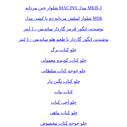
شلوار جین مردانه MACJNS مدل MKB-3
شلوار اسلش مردانه دم پا کشی مدل MSK
نوشیدنی انگور قرمز گازدار ساندیس - 1 لیتر
نوشیدنی انگور گازدار با طعم هلو ساندیس - 1 لیتر
چلو کباب برگ
چلو کباب کوبیده معمولی
چلو جوجه کباب سلطانی
چلو کباب نگین دار
کباب بناب
چلو آجی کباب
چلو کباب ماهی
چلو جوجه کباب مخصوص