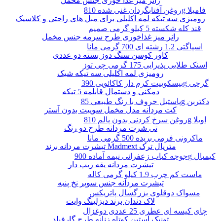
رانر میز غذا خوری جنس مخمل
روغن آفتابگردان غنی شده 810g فامیلا
رومیزی سه تیکه لمه اکلیلی برای مبل های راحتی و کلاسیک
قند کله شکسته 5 کیلو گرمی صمیم
رانر میز غذاخوری طرح سرمه جنس مخمل
اسپاگتی 1.2 رشته ای 700 گرمی مانا
کاور کوسن سنگ دوز بسته دو عددی
اسنک طلایی پذیرایی 175 گرمی چی توز
رومیزی لمه اکلیلی سه تیکه شیک
بیسکوییت کرم دار کاکائویی 390g گرجی
دمکنی و دستمال قابلمه 5 تیکه
پاستیل حروف با رنگ طبیعی 85g دکتربن
کت مردانه مدل مخمل سوییت بدون آستر
روغن سرخ کردنی بدون پالم 810g اویلا
تی شرت مردانه طرح دو رنگ
ماکرونی فرمی بریده 500 گرمی مانا
تیشرت مردانه برند Madmext متریال ترک
جوجه کباب زعفرانی نیمه آماده 900g کیمبال
تیشرت مردانه یقه زیپ دار
ماست کم چرب 1.9 کیلو گرمی کاله
تیشرت مردانه جنس سوپر نخ پنبه
مسواک دوقلوی بزرگسال پاتریکس
لاک دندان برند دیزلینگ وایت
چای کیسه ای عطری 25 عددی دوغزال
تونیک آستین کوتاه زنانه طرح گارفیلد