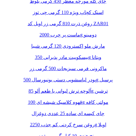
چای کله مورچه معطر 450 گرمی بلوط
اسنک کچاپ ویژه 110 گرمی چی توز
روغن ذرت 810 گرمی زر اویل کد ZAR01
ماست پر چرب 2000g دومینو
مارش ملو اکسترودی 120 گرمی شیبا
بیسکوییت مادر پذیرایی 350g ویتانا
ماکرونی فرمی سبزیجات 500 گرمی زر
پودر لباسشویی دستی یونیورسال 500g پرسیل
آلوچه ترش لیوانی با طعم آلو 85g ترشین
قهوه کلاسیک شیشه ای 100g مولتی کافه
چای کیسه ای ساده 25 عددی دوغزال
روغن سرخ کردنی کم جذب 2250g اویلا
برنج هندی 10 کیلو گرمی مژده