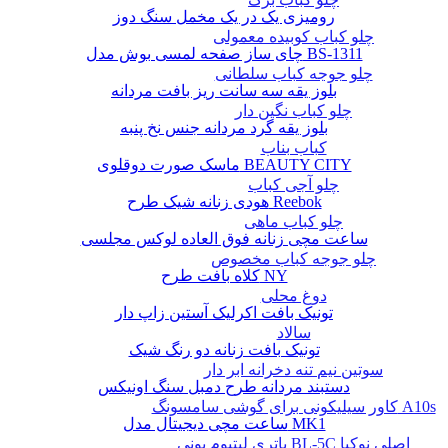
رومیزی یک در یک مخمل سنگ دوز
چلو کباب کوبیده معمولی
چای ساز صفحه لمسی بوش مدل BS-1311
چلو جوجه کباب سلطانی
بلوز یقه سه سانت ریز بافت مردانه
چلو کباب نگین دار
بلوز یقه گرد مردانه جنس نخ پنبه
کباب بناب
ماسک صورت دوقلوی BEAUTY CITY
چلو آجی کباب
هودی زنانه شیک طرح Reebok
چلو کباب ماهی
ساعت مچی زنانه فوق العاده لوکس مجلسی
چلو جوجه کباب مخصوص
کلاه بافت طرح NY
دوغ محلی
تونیک بافت اکرلیک آستین زاپ دار
سالاد
تونیک بافت زنانه دو رنگ شیک
سوتین نیم تنه دخرانه ابر دار
دستبند مردانه طرح دمبل سنگ اونیکس
کاور سیلیکونی برای گوشی سامسونگ A10s
ساعت مچی دیجیتال مدل MK1
باتری لیتیوم یونی BL-5C اصلی نوکیا