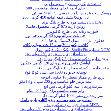
دستبند شیک زنانه طرح سفید طلایی
چای معطر مخصوص 500g چای احمد
وسک ست عروس داماد خرسی ارتفاع 24 سانتی
نان یوفکا مثلثی نیمه آماده 450 گرمی 206
دستبند مردانه طرح پلنگ برند LOLIAS
روغن ذرت 675 گرمی محصول فامیلا
شورت زنانه نخی طرح کاکتوس
چی پلت سرکه ویژه 40 گرمی چی توز
مبدل لایتنینگ به جک 3.5 mm هدفون اپل
کافه میکس 1*3بسته 12 عدد مولتی کافه
پنکیک مک فیکس مدل Studio Fix شماره NC30
نوشابه انرژی زا سینرژی 250 میلی لیتر
برنج طارم شکسته معطر 5 کیلوگرمی آذوقه
لواشک فامیلی زنجیره ای 120 گرمی جنگلی
برنج طارم شکسته معطر 10 کیلوگرمی آذوقه
نوشابه خانواده 1500 سی سی کوکا کولا
برنج طارم ممتاز معطر 10 کیلویی آذوقه
لنت ترمز جلو مناسب پژو 206 تیپ 2 و 3 امکو
شربت پرتغال سه کیلو گرمی سن ایچ
واتر پمپ مناسب برای پژو 405 امکو
پنیر رنده پروسس 1000 کیلو گرمی دگا
لنت ترمز عقب مناسب پژو 405 و پارس امکو
شلوار جین مردانه کنزو مدل MKB-1
نوشابه انرژی زا اسمارت زمزم 250 میلی لیتر