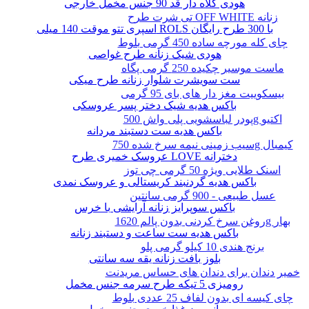
هودی کلاه دار قد 90 جنس مخمل خارجی
تی شرت طرح OFF WHITE زنانه
اسپری تتو موقت 140 میلی ROLS با 300 طرح رایگان
چای کله مورچه ساده 450 گرمی بلوط
هودی شیک زنانه طرح غواصی
ماست موسیر چکیده 250 گرمی پگاه
ست سویشرت شلوار زنانه طرح میکی
بیسکوییت مغز دار های بای 95 گرمی
باکس هدیه شیک دختر پسر عروسکی
پودر لباسشویی پلی واش 500g اکتیو
باکس هدیه ست دستبند مردانه
سیب زمینی نیمه سرخ شده 750g کیمبال
عروسک خمیری طرح LOVE دخترانه
اسنک طلایی ویژه 50 گرمی چی توز
باکس هدیه گردنبند کریستالی و عروسک نمدی
عسل طبیعی - 900 گرمی سانتین
باکس سوپرایز زنانه آرایشی با خرس
روغن سرخ کردنی بدون پالم 1620g بهار
باکس هدیه ست ساعت و دستبند زنانه
برنج هندی 10 کیلو گرمی پلو
بلوز بافت زنانه یقه سه سانتی
خمیر دندان برای دندان های حساس مریدنت
رومیزی 5 تیکه طرح سرمه جنس مخمل
چای کیسه ای بدون لفاف 25 عددی بلوط