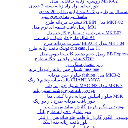
روسری زنانه خالخالی مدل MKR-02
جوراب لمه راه راه زنانه بسته 3 عددی
ستمال مرطوب پاک کننده آرایش دافی 20 عددی
ماسک ورقه ای چای سبز
تیشرت مردانه طرح PLEIN مدل MKT-02
زنبیل بافت تسمه ای نرم مدل M01
تیشرت مردانه طرح کارت مدل MKT-03
شال طرح دار شیک زنانه مدل B1
تیشرت مردانه طرح BLACK مدل MKT-04
تونیک بافت زنانه طرح cuti cats مدل TI
یمل حجم دهنده کالیستا بیوتی مدل BB Express
شلوار راحتی بچگانه طرح STOP
رانر مخمل سنگ دوز
شلوار جین زنانه زاپ دار برند miss one
شلوار جین مردانه fashion مدل MKB-2
پالت سایه چشم 9 رنگ CHANLANYA
شلوار جین مردانه MACJNS مدل MKB-3
هودی زنانه طرح نوشته آستین بلند
شلوار اسلش مردانه دم پا کشی مدل MSK
بلوز بافت مردانه طرح دار دو رنگ
نوشیدنی انگور قرمز گازدار ساندیس - 1 لیتر
بلوز شلوار دخترانه طرح پلنگ
وشیدنی انگور گازدار با طعم هلو ساندیس - 1 لیتر
بلوز بافت زنانه یقه اسکی
چلو کباب برگ