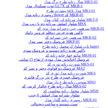
شال زنانه طرح برگ مدل MKS-01
توپ بسکتبال مدل GL7X کد MKB-1
تیشرت طرح jack مدل MKJ-01
روسری زنانه مدل flower کد MKR-01
شلوار مردانه لی کتان مدل MKT-0
شلوار اسلش مردانه دم پا زیپ مدل MSX
سرهمی جین دخترانه مدل تدی کد MKB-01
باکس هدیه خرس دوقلو عروس داماد
سرهمی جین پسرانه کد MKB-02
عروسک دختر پسر مدل MKP-01
تاپ شلوارک مخمل زنانه طرح happy
باکس هدیه زنانه دستبند و عروسک نمدی
مانتو چهارخانه زنانه کد MKM-01
عروسک اختاپوس مدل مودی ارتفاع 15 سانتی
شورت زنانه توری کد MKS-01
عروسک دو قولوی دختر و پسر کد MA2
شورت زنانه مدل توری کد MKS
عروسک خمیری طرح پدر بزرگ فانتزی
سوتین زنانه طرح دار مدل MSO
شال زنانه طرح خالدار کرمی کد MKS-02
شلوار مخمل زنانه مجلسی کد MSH
شلوار پسرانه مدل اسلش 6 جیب
روسری زنانه گلدار مدل MKR-01
ست دستبند و ساعت دیجیتالی