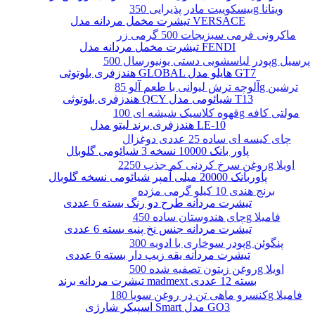
بیسکوییت مادر پذیرایی 350g ویتانا
تیشرت مخمل مردانه مدل VERSACE
ماکرونی فرمی سبزیجات 500 گرمی زر
تیشرت مخمل مردانه مدل FENDI
پودر لباسشویی دستی یونیورسال 500g پرسیل
هندزفری بلوتوثی GLOBAL هایلو مدل GT7
آلوچه ترش لیوانی با طعم آلو 85g ترشین
هندزفری بلوتوثی QCY شیائومی مدل T13
قهوه کلاسیک شیشه ای 100g مولتی کافه
هندزفری برند لیتو مدل LE-10
چای کیسه ای ساده 25 عددی دوغزال
پاور بانک 10000 نسخه 3 شیائومی گلوبال
روغن سرخ کردنی کم جذب 2250g اویلا
پاوربانک 20000 میلی آمپر شیائومی نسخه گلوبال
برنج هندی 10 کیلو گرمی مژده
تیشرت مردانه طرح دو رنگ بسته 6 عددی
چای هندوستان ساده 450g فامیلا
تیشرت مردانه جنس نخ پنبه بسته 6 عددی
پودر سوخاری با ادویه 300g پنگوئن
تیشرت مردانه یقه زیپ دار بسته 6 عددی
روغن زیتون تصفیه شده 500g اویلا
تیشرت مردانه برند madmext بسته 12 عددی
کنسرو ماهی تن در روغن سویا 180g فامیلا
اسپیکر شارژی Smart مدل GO3