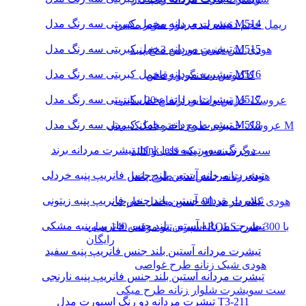
تیشرت مردانه مخمل کبریتی سه رنگ مدل M514
ریمل حجم دهنده لیدی پیور سوپر مکس
تیشرت مردانه مخمل کبریتی سه رنگ مدل M515
هودی لش جنس دورس 3 نخ پنبه
تیشرت مردانه مخمل کبریتی سه رنگ مدل M516
کاکتوس سخنگو و رقاص
تیشرت مردانه مخمل کبریتی سه رنگ مدل M517
عروسک خرس ولنتاین ارتفاع 20 سانتی
تیشرت مردانه مخمل کبریتی سه رنگ مدل M518
عروسک خمیری طرح دختر بادکنک مدل M
تیشرت مردانه برند think less دو رنگ سوپر پنبه
ست گردنبند دو تیکه قلب و کلید
تیشرت مردانه آستین بلند جنس فانریپ پنبه خردلی
هودی زنانه جنس تدی طرح پاندا
تیشرت مردانه آستین بلند جنس فانریپ پنبه زیتونی
هودی کلاه دار قد 90 جنس مخمل خارجی
تیشرت مردانه آستین بلند جنس فانریپ پنبه مشکی
اسپری تتو موقت 140 میلی ROLS با 300 طرح
رایگان
تیشرت مردانه آستین بلند جنس فانریپ پنبه سفید
هودی شیک زنانه طرح غواصی
تیشرت مردانه آستین بلند جنس فانریپ پنبه نارنجی
ست سویشرت شلوار زنانه طرح میکی
تیشرت مردانه دو رنگ اسپورت مدل T3-211