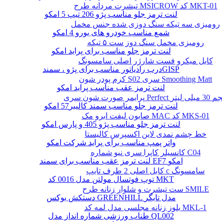
تیشرت مردانه طرح MSICROW کد MKT-01
لنت ترمز جلو مناسب پژو 206 تیپ 5 امکو
رومیزی سه تیکه سنگ دوزی شده جنس مخمل
شمع مناسب خودرو های یورو 4 امکو
رومیزی مخمل سنگ دوز ست ۵ تیکه
لنت ترمز جلو مناسب برای پراید امکو
کابل میکرو فست شارژر اصلی سامسونگ
درب رادیاتور مناسب برای پژو ، سمندGISP
کرم پودر شون S02 سری Smoothing Matt
لنت ترمز عقب مناسب پراید امکو
ن سری Perfect حجم 30 میلی لیتر
لنت ترمز جلو مناسب سمند کالیبر57 امکو
صابون لیفت ابرو مک MAC کد MKS-01
لنت ترمز جلو مناسب پژو 405 و پارس امکو
خط چشم نمدی لاین اکسپرس کالیستا
واتر پمپ مناسب برای پراید شرکت امکو
کانسیلر کاپرا سری نیو شماره C04
لنت ترمز عقب مناسب برای سمند EF7 امکو
کابل اصلی 2 طرف تایپ c سامسونگ
توپ فوتسال مولتن مدل 0016 کد MKT
ست تیشرت و شلوار زنانه طرح SMILE
دستکش بوکس GREENHILL مدل تایگر
بلوز زنانه مجلسی مدل لمه کد MKL-1
طناب ورزشی شماره انداز مدل QL002