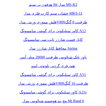
هدفون بی سیم Jbl مدل MS-K2
خشاب سیم کارت فلزی مدل MKS-11
فلش مموری وریتی مدلV809ظرفیت 8 گیگ
کاور سیلیکونی برای گوشی سامسونگ A12
کابل فست شارژر تایپ سی سامسونگ
محافظ کابل شارژر مدل Spring
پاور بانک شیائومی ظرفیت 20000 میلی آمپر
هندزفری گردنی بلوتوثی لنوو
کاور سیلیکونی برای گوشی سامسونگ A51
فلش مموری وریتی مدلV809ظرفیت 16 گیگ
کاور سیلیکونی برای گوشی سامسونگ A21s
مچ بند هوشمند شیائومی مدل Mi Band 6