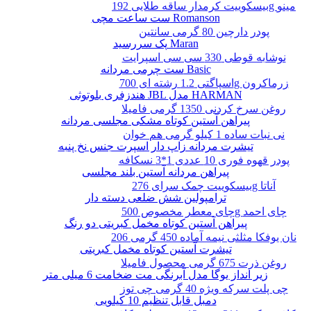
بیسکوییت کرمدار ساقه طلایی 192g مینو
ست ساعت مچی Romanson
پودر دارچین 80 گرمی سانتین
پک سررسید Maran
نوشابه قوطی 330 سی سی اسپرایت
ست چرمی مردانه Basic
اسپاگتی 1.2 رشته ای 700g زرماکرون
هندزفری بلوتوثی JBL مدل HARMAN
روغن سرخ کردنی 1350 گرمی فامیلا
پیراهن آستین کوتاه مشکی مجلسی مردانه
نی نبات ساده 1 کیلو گرمی هم خوان
تیشرت مردانه زاپ دار اسپرت جنس نخ پنبه
پودر قهوه فوری 10 عددی 1*3 نسکافه
پیراهن مردانه آستین بلند مجلسی
بیسکوییت چمک سرای 276g آناتا
ترامپولین شش ضلعی دسته دار
چای معطر مخصوص 500g چای احمد
پیراهن آستین کوتاه مخمل کبریتی دو رنگ
نان یوفکا مثلثی نیمه آماده 450 گرمی 206
تیشرت آستین کوتاه مخمل کبریتی
روغن ذرت 675 گرمی محصول فامیلا
زیر انداز یوگا مدل آبرنگی مت ضخامت 6 میلی متر
چی پلت سرکه ویژه 40 گرمی چی توز
دمبل قابل تنظیم 10 کیلویی