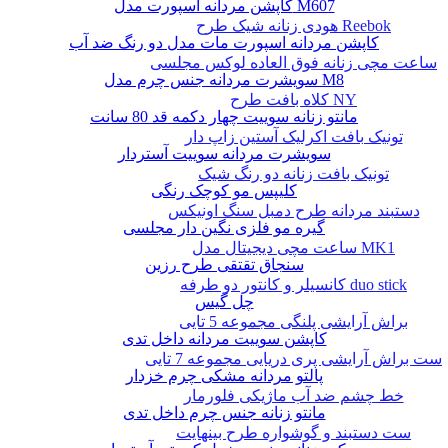
کاپشن مردانه اسپورت مدل M607
هودی زنانه شیک طرح Reebok
کاپشن مردانه اسپورت مات مدل دو رنگ ضد آب
ساعت مچی زنانه فوق العاده لوکس مجلسی
سویشرت مردانه جنس چرم مدل M8
کلاه بافت طرح NY
مانتو زنانه سوییت چهار دکمه قد 80 سانت
تونیک بافت اکرلیک آستین زاپ دار
سویشرت مردانه سوییت آستردار
تونیک بافت زنانه دو رنگ شیک
کلیپس مو کوچک رنگی
دستبند مردانه طرح دمبل سنگ اونیکس
گیره مو فلزی نگین دار مجلسی
ساعت مچی دیجیتال مدل MK1
سنجاق تقتقی طرح رزین
کانسیلر و کانتور دو طرفه duo stick
چل گیس
براش آرایشی پلنگی مجموعه 5 تایی
کاپشن سوییت مردانه داخل تدی
ست براش آرایشی پری دریایی مجموعه 7 تایی
پالتو مردانه مشکی چرم خزدار
خط چشم ضد آب ماژیکی فلورمار
مانتو زنانه جنس چرم داخل تدی
ست دستبند و گوشواره طرح بینهایت