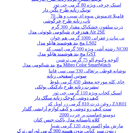
اسنک چرخی ویژه 80 گرمی چی توز
تونیک زنانه طرح نگین دار
دمنوش میوه ای سیب و هل 70g فامیلا
تاپ زنانه طرح خرگوشی
ذرت سلفون خشکپاک مقدار 300 گرم
هندزفری شیائومی بلوتوثی مدل Air 2SE
نی نبات زعفرانی 1000 گرمی هم خوان
مچ بند هوشمند هایلو مدل LS02
رشته آشی ویژه 500 گرمی انسی کد NC00
مچ بند هوشمند هایلو مدل GST
آلوچه وکیوم آلو 75 گرمی ترشین
مچ بند شیائومی مدل Mibro Color SmartWatch
نوشابه قوطی پرتغالی 330 سی سی فانتا
سوتین اسفنجی زنانه
چای کله مورچه معطر 450 گرمی بلوط
تیشرت زنانه طرح بادکنکی پولکی
اسنک کچاپ ویژه 110 گرمی چی توز
کیف دوشی کوچک زنانه سگک دار
روغن ذرت 810 گرمی زر اویل کد ZAR01
ست کیف رو دوشی و کیف لوازم آرایشی گلدار
ماست پر چرب 2000g دومینو
کلاه تابستانه مدل باکت جنس کتان
مارش ملو اکسترودی 120 گرمی شیبا
زیتون سبز کبابی بدون هسته 900 گرمی لوراس ترک