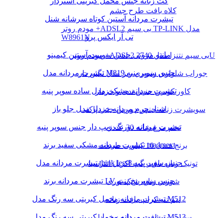
کت زنانه جنس مخمل کبریتی آستردار
کلاه بافت طرح چشم
تیشرت مردانه آستین کوتاه سرشانه شنل
مودم روتر +ADSL2 بی سیم TP-LINK مدل
تی آر ایکس پرو
W8961N
مانتو مزونی جنس سوییت آستین کیمینو
مودم روتر +ADSL2 بی سیم نتنزا مدل 2740U
تیشرت مردانه مدل M819 جنس سوپر پنبه
جوراب شلواری زنبوری ریز مدل نگین دار
تیشرت مردانه مشکی مدل ساده سوپر پنبه
کاور کوسن جنس تدی و خزدار
شنل چرم مردانه خزدار مدل جلو باز
سویشرت زنانه جنس دورس جیب پاکتی
تیشرت مردانه دورنگ زیپ دار جنس سوپر پنبه
تخم مرغ شانه 30 عددی
تیشرت مردانه مشکی سفید برند madmext
برنج هندی 10 کیلویی طبیعت
تیشرت مردانه مدل think less8 جنس سوپر پنبه
تونیک زنانه بافت گپ اکریل انترسیا
تیشرت مردانه برند LV جنس سوپر نخ پنبه
شورت زنانه شیک توری
تیشرت مردانه مخمل کبریتی سه رنگ مدل M512
نیم تنه کراپ بافت زنانه
تیشرت مردانه مخمل کبریتی سه رنگ مدل M513
سویشرت بافت مردانه زیپ دار