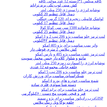
کافه میکس 1*3بسته 12 عدد مولتی کافه
کش مینی لوپ تکی برند تراباند
نوشابه انرژی زا سینرژی 250 میلی لیتر
دمبل قابل تنظیم 20 کیلویی
لواشک فامیلی زنجیره ای 120 گرمی جنگلی
دمبل قابل تنظیم 17 کیلویی
نوشابه خانواده 1500 سی سی کوکا کولا
دمبل قابل تنظیم 25 کیلویی
لنت ترمز جلو مناسب پژو 206 تیپ 2 و 3 امکو
دمبل قابل تنظیم ۴۲کیلویی
واتر پمپ مناسب برای پژو 405 امکو
کش پیلاتس 2 متری قوطی دار
لنت ترمز عقب مناسب پژو 405 و پارس امکو
مانتو و شلوار کلاه دار جنس مخمل سوییت
نوشابه انرژی زا اسمارت زمزم 250 میلی لیتر
حلقه چابکی مجموعه 12 عددی
لنت ترمز جلو مناسب پژو 206 تیپ 5 امکو
شیکراسپایدرمناسب برای ورزش کاران
شمع مناسب خودرو های یورو 4 امکو
دسته شنا سوئدی فلزی ساده
لنت ترمز جلو مناسب برای پراید امکو
فنر و قیچی تقویت مچ دست ۶۰کیلوگرمی
درب رادیاتور مناسب برای پژو ، سمندGISP
حلقه یوگا ویل رینگ پیلاتس