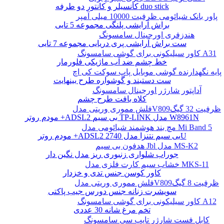
کانسیلر و کانتور دو طرفه duo stick
پاور بانک شیائومی ظرفیت 10000 میلی آمپر
براش آرایشی پلنگی مجموعه 5 تایی
هندزفری اورجینال سامسونگ
ست براش آرایشی پری دریایی مجموعه 7 تایی
کاور سیلیکونی برای گوشی سامسونگ A31
خط چشم ضد آب ماژیکی فلورمار
پایه نگهدارنده گوشی موبایل پاپ سوکت کی اچ
ست دستبند و گوشواره طرح بینهایت
آداپتور شارژر اورجینال سامسونگ
کلاه بافت طرح چشم
فلش مموری وریتی مدلV809ظرفیت 32 گیگ
مودم روتر +ADSL2 بی سیم TP-LINK مدل W8961N
مچ بند هوشمند شیائومی مدل Mi Band 5
مودم روتر +ADSL2 بی سیم نتنزا مدل 2740U
هدفون بی سیم Jbl مدل MS-K2
جوراب شلواری زنبوری ریز مدل نگین دار
خشاب سیم کارت فلزی مدل MKS-11
کاور کوسن جنس تدی و خزدار
فلش مموری وریتی مدلV809ظرفیت 8 گیگ
سویشرت زنانه جنس دورس جیب پاکتی
کاور سیلیکونی برای گوشی سامسونگ A12
تخم مرغ شانه 30 عددی
کابل فست شارژر تایپ سی سامسونگ