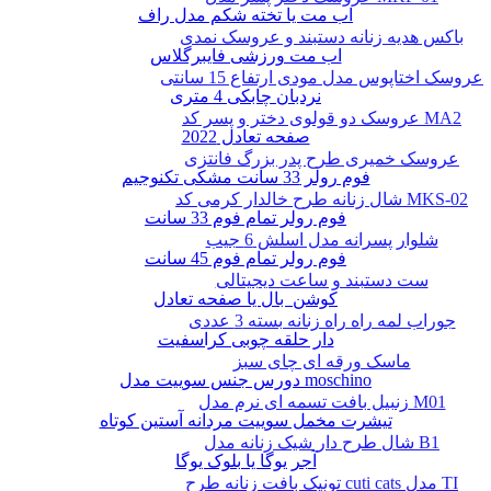
اب مت یا تخته شکم مدل راف
باکس هدیه زنانه دستبند و عروسک نمدی
اب مت ورزشی فایبرگلاس
عروسک اختاپوس مدل مودی ارتفاع 15 سانتی
نردبان چابکی 4 متری
عروسک دو قولوی دختر و پسر کد MA2
صفحه تعادل 2022
عروسک خمیری طرح پدر بزرگ فانتزی
فوم رولر 33 سانت مشکی تکنوجیم
شال زنانه طرح خالدار کرمی کد MKS-02
فوم رولر تمام فوم 33 سانت
شلوار پسرانه مدل اسلش 6 جیب
فوم رولر تمام فوم 45 سانت
ست دستبند و ساعت دیجیتالی
کوشن بال یا صفحه تعادل
جوراب لمه راه راه زنانه بسته 3 عددی
دار حلقه چوبی کراسفیت
ماسک ورقه ای چای سبز
دورس جنس سوییت مدل moschino
زنبیل بافت تسمه ای نرم مدل M01
تیشرت مخمل سوییت مردانه آستین کوتاه
شال طرح دار شیک زنانه مدل B1
آجر یوگا یا بلوک یوگا
تونیک بافت زنانه طرح cuti cats مدل TI