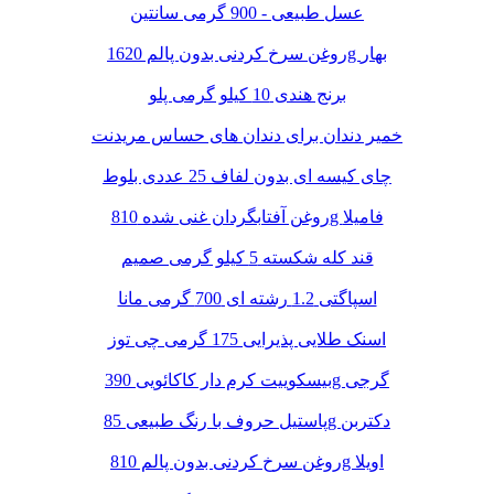
عسل طبیعی - 900 گرمی سانتین
روغن سرخ کردنی بدون پالم 1620g بهار
برنج هندی 10 کیلو گرمی پلو
خمیر دندان برای دندان های حساس مریدنت
چای کیسه ای بدون لفاف 25 عددی بلوط
روغن آفتابگردان غنی شده 810g فامیلا
قند کله شکسته 5 کیلو گرمی صمیم
اسپاگتی 1.2 رشته ای 700 گرمی مانا
اسنک طلایی پذیرایی 175 گرمی چی توز
بیسکوییت کرم دار کاکائویی 390g گرجی
پاستیل حروف با رنگ طبیعی 85g دکتربن
روغن سرخ کردنی بدون پالم 810g اویلا