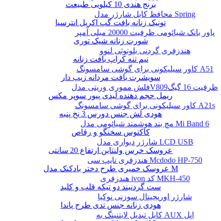
برنج هندی 10 کیلویی طبیعت
محافظ کابل شارژر مدل Spring
تونیک زنانه بافت گپ اکریل انترسیا
پاور بانک شیائومی ظرفیت 20000 میلی آمپر
شورت زنانه شیک توری
هندزفری گردنی بلوتوثی لنوو
نیم تنه کراپ بافت زنانه
کاور سیلیکونی برای گوشی سامسونگ A51
سویشرت بافت مردانه زیپ دار
فلش مموری وریتی مدلV809ظرفیت 16 گیگ
ریمل حجم دهنده لیدی پیور سوپر مکس
کاور سیلیکونی برای گوشی سامسونگ A21s
هودی لش جنس دورس 3 نخ پنبه
مچ بند هوشمند شیائومی مدل Mi Band 6
کاکتوس سخنگو و رقاص
شارژر دیواری مدل LCD USB
عروسک خرس ولنتاین ارتفاع 20 سانتی
هندزفری تایپ سی Mcdodo HP-750
عروسک خمیری طرح دختر بادکنک مدل M
هندزفری ivon کد MKH-450
ست گردنبند دو تیکه قلب و کلید
شارژر اوریجینال سوزنی نوکیا
هودی زنانه جنس تدی طرح پاندا
کابل تبدیل لایتنینگ به AUX اپل