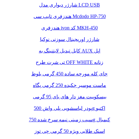
شارژر دیواری مدل LCD USB
هندزفری تایپ سی Mcdodo HP-750
هندزفری ivon کد MKH-450
شارژر اوریجینال سوزنی نوکیا
کابل تبدیل لایتنینگ به AUX اپل
تی شرت طرح OFF WHITE زنانه
چای کله مورچه ساده 450 گرمی بلوط
ماست موسیر چکیده 250 گرمی پگاه
بیسکوییت مغز دار های بای 95 گرمی
پودر لباسشویی پلی واش 500g اکتیو
سیب زمینی نیمه سرخ شده 750g کیمبال
اسنک طلایی ویژه 50 گرمی چی توز