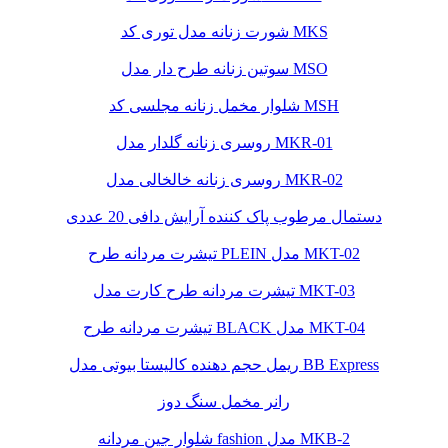
شورت زنانه مدل توری کد MKS
سوتین زنانه طرح دار مدل MSO
شلوار مخمل زنانه مجلسی کد MSH
روسری زنانه گلدار مدل MKR-01
روسری زنانه خالخالی مدل MKR-02
دستمال مرطوب پاک کننده آرایش دافی 20 عددی
تیشرت مردانه طرح PLEIN مدل MKT-02
تیشرت مردانه طرح کارت مدل MKT-03
تیشرت مردانه طرح BLACK مدل MKT-04
ریمل حجم دهنده کالیستا بیوتی مدل BB Express
رانر مخمل سنگ دوز
شلوار جین مردانه fashion مدل MKB-2