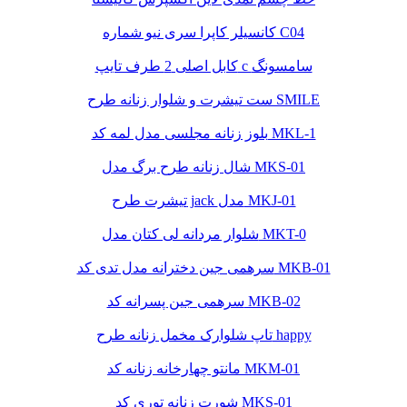
کانسیلر کاپرا سری نیو شماره C04
کابل اصلی 2 طرف تایپ c سامسونگ
ست تیشرت و شلوار زنانه طرح SMILE
بلوز زنانه مجلسی مدل لمه کد MKL-1
شال زنانه طرح برگ مدل MKS-01
تیشرت طرح jack مدل MKJ-01
شلوار مردانه لی کتان مدل MKT-0
سرهمی جین دخترانه مدل تدی کد MKB-01
سرهمی جین پسرانه کد MKB-02
تاپ شلوارک مخمل زنانه طرح happy
مانتو چهارخانه زنانه کد MKM-01
شورت زنانه توری کد MKS-01