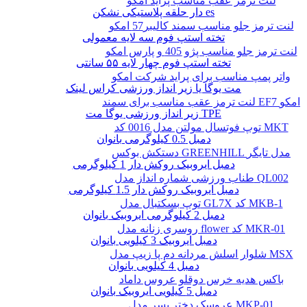
لنت ترمز عقب مناسب پراید امکو
دار حلقه پلاستیکی نشکن es
لنت ترمز جلو مناسب سمند کالیبر57 امکو
تخته استپ فوم سه لایه معمولی
لنت ترمز جلو مناسب پژو 405 و پارس امکو
تخته استپ فوم چهار لایه ۵۵ سانتی
واتر پمپ مناسب برای پراید شرکت امکو
مت یوگا یا زیر انداز ورزشی کراس لینک
لنت ترمز عقب مناسب برای سمند EF7 امکو
زیر انداز ورزشی یوگا مت TPE
توپ فوتسال مولتن مدل 0016 کد MKT
دمبل 0.5 کیلوگرمی بانوان
دستکش بوکس GREENHILL مدل تایگر
دمبل ایروبیک روکش‌ دار 1 کیلوگرمی
طناب ورزشی شماره انداز مدل QL002
دمبل ایروبیک روکش‌ دار 1.5 کیلوگرمی
توپ بسکتبال مدل GL7X کد MKB-1
دمبل 2 کیلوگرمی ایروبیک بانوان
روسری زنانه مدل flower کد MKR-01
دمبل ایروبیک 3 کیلویی بانوان
شلوار اسلش مردانه دم پا زیپ مدل MSX
دمبل 4 کیلویی بانوان
باکس هدیه خرس دوقلو عروس داماد
دمبل 5 کیلویی ایروبیک بانوان
عروسک دختر پسر مدل MKP-01