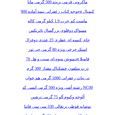
ماکرونی فرمی بریده 500 گرمی مانا
جوجه کباب زعفرانی نیمه آماده 900g کیمبال
ماست کم چرب 1.9 کیلو گرمی کاله
مسواک دوقلوی بزرگسال پاتریکس
چای کیسه ای عطری 25 عددی دوغزال
اسنک چرخی ویژه 80 گرمی چی توز
دمنوش میوه ای سیب و هل 70g فامیلا
ذرت سلفون خشکپاک مقدار 300 گرم
نی نبات زعفرانی 1000 گرمی هم خوان
رشته آشی ویژه 500 گرمی انسی کد NC00
آلوچه وکیوم آلو 75 گرمی ترشین
نوشابه قوطی پرتغالی 330 سی سی فانتا