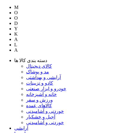
M
O
O
D
Y
K
A
L
A
دسته بندی کالا ها
کالای دیجیتال
مد و پوشاک
آرایشی و بهداشتی
کادو و تزیینات
خودرو و ابزار صنعتی
خانه و آشپزخانه
ورزش و سفر
کالاهای عمده
خوردنی و آشامیدنی
آجیل و خشکبار
خوردنی و آشامیدنی
آرایشی