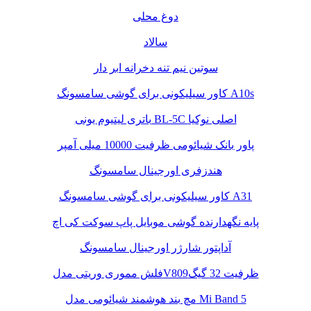
دوغ محلی
سالاد
سوتین نیم تنه دخرانه ابر دار
کاور سیلیکونی برای گوشی سامسونگ A10s
باتری لیتیوم یونی BL-5C اصلی نوکیا
پاور بانک شیائومی ظرفیت 10000 میلی آمپر
هندزفری اورجینال سامسونگ
کاور سیلیکونی برای گوشی سامسونگ A31
پایه نگهدارنده گوشی موبایل پاپ سوکت کی اچ
آداپتور شارژر اورجینال سامسونگ
فلش مموری وریتی مدلV809ظرفیت 32 گیگ
مچ بند هوشمند شیائومی مدل Mi Band 5