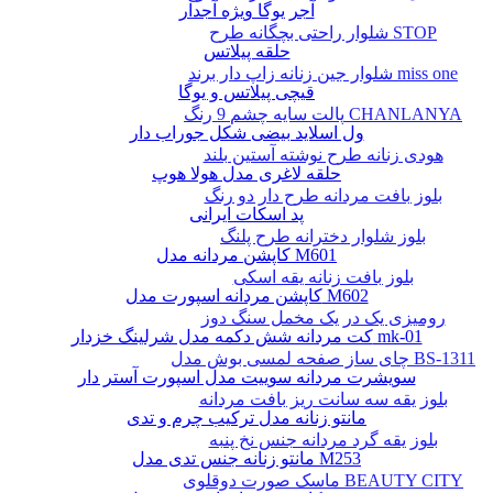
آجر یوگا ویژه آجدار
شلوار راحتی بچگانه طرح STOP
حلقه پیلاتس
شلوار جین زنانه زاپ دار برند miss one
قیچی پیلاتس و یوگا
پالت سایه چشم 9 رنگ CHANLANYA
ول اسلاید بیضی شکل جوراب دار
هودی زنانه طرح نوشته آستین بلند
حلقه لاغری مدل هولا هوپ
بلوز بافت مردانه طرح دار دو رنگ
پد اسکات ایرانی
بلوز شلوار دخترانه طرح پلنگ
کاپشن مردانه مدل M601
بلوز بافت زنانه یقه اسکی
کاپشن مردانه اسپورت مدل M602
رومیزی یک در یک مخمل سنگ دوز
کت مردانه شش دکمه مدل شرلینگ خزدار mk-01
چای ساز صفحه لمسی بوش مدل BS-1311
سویشرت مردانه سوییت مدل اسپورت آستر دار
بلوز یقه سه سانت ریز بافت مردانه
مانتو زنانه مدل ترکیب چرم و تدی
بلوز یقه گرد مردانه جنس نخ پنبه
مانتو زنانه جنس تدی مدل M253
ماسک صورت دوقلوی BEAUTY CITY