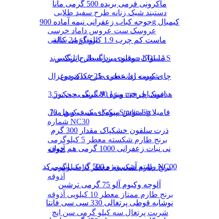
ماکرونی فرمی بریده 500 گرمی مانا
دستبند شیک زنانه طرح سفید طلایی
جوجه کباب زعفرانی نیمه آماده 900g کیمبال
عروسک ست عروس داماد خرسی
ماست کم چرب 1.9 کیلو گرمی کاله
ارتفاع 24 سانتی
دستبند مردانه طرح پلنگ برند LOLIAS
مسواک دوقلوی بزرگسال پاتریکس
چای کیسه ای عطری 25 عددی دوغزال
شورت زنانه نخی طرح کاکتوس
مبدل لایتنینگ به جک 3.5 mm هدفون اپل
اسنک چرخی ویژه 80 گرمی چی توز
دمنوش میوه ای سیب و هل 70g فامیلا
پنکیک مک فیکس مدل Studio Fix
شماره NC30
ذرت سلفون خشکپاک مقدار 300 گرم
برنج طارم شکسته معطر 5 کیلوگرمی
نی نبات زعفرانی 1000 گرمی هم خوان
آذوقه
رشته آشی ویژه 500 گرمی انسی کد NC00
برنج طارم شکسته معطر 10 کیلوگرمی
آذوقه
آلوچه وکیوم آلو 75 گرمی ترشین
برنج طارم ممتاز معطر 10 کیلویی آذوقه
نوشابه قوطی پرتغالی 330 سی سی فانتا
شربت پرتغال سه کیلو گرمی سن ایچ