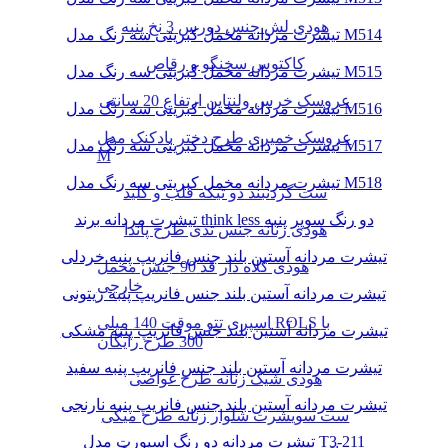
هودی لش جنس دورس 3 نخ پنبه
تیشرت مردانه مخمل کبریتی سه رنگ مدل M514
کاکتوس سخنگو و رقاص
تیشرت مردانه مخمل کبریتی سه رنگ مدل M515
عروسک خرس ولنتاین ارتفاع 20 سانتی
تیشرت مردانه مخمل کبریتی سه رنگ مدل M516
عروسک خمیری طرح دختر بادکنک مدل
تیشرت مردانه مخمل کبریتی سه رنگ مدل M517
M
تیشرت مردانه مخمل کبریتی سه رنگ مدل M518
ست گردنبند دو تیکه قلب و کلید
تیشرت مردانه برند think less دو رنگ سوپر پنبه
هودی زنانه جنس تدی طرح پاندا
تیشرت مردانه آستین بلند جنس فانریپ پنبه خردلی
هودی کلاه دار قد 90 جنس مخمل
خارجی
تیشرت مردانه آستین بلند جنس فانریپ پنبه زیتونی
اسپری تتو موقت 140 میلی ROLS با
تیشرت مردانه آستین بلند جنس فانریپ پنبه مشکی
300 طرح رایگان
تیشرت مردانه آستین بلند جنس فانریپ پنبه سفید
هودی شیک زنانه طرح غواصی
تیشرت مردانه آستین بلند جنس فانریپ پنبه نارنجی
ست سویشرت شلوار زنانه طرح میکی
تیشرت مردانه دو رنگ اسپورت مدل T3-211