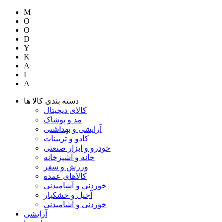
M
O
O
D
Y
K
A
L
A
دسته بندی کالا ها
کالای دیجیتال
مد و پوشاک
آرایشی و بهداشتی
کادو و تزیینات
خودرو و ابزار صنعتی
خانه و آشپزخانه
ورزش و سفر
کالاهای عمده
خوردنی و آشامیدنی
آجیل و خشکبار
خوردنی و آشامیدنی
آرایشی