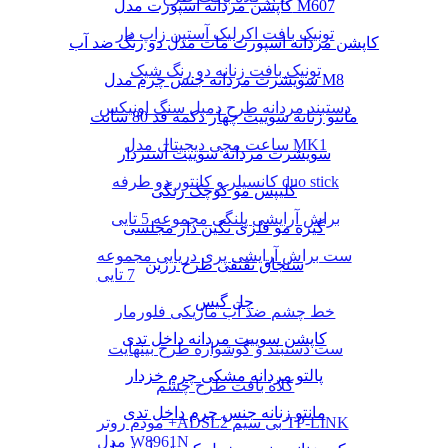
کاپشن مردانه اسپورت مدل M607
تونیک بافت اکرلیک آستین زاپ دار
کاپشن مردانه اسپورت مات مدل دو رنگ ضد آب
تونیک بافت زنانه دو رنگ شیک
سویشرت مردانه جنس چرم مدل M8
دستبند مردانه طرح دمبل سنگ اونیکس
مانتو زنانه سوییت چهار دکمه قد 80 سانت
ساعت مچی دیجیتال مدل MK1
سویشرت مردانه سوییت آستردار
کانسیلر و کانتور دو طرفه duo stick
کلیپس مو کوچک رنگی
براش آرایشی پلنگی مجموعه 5 تایی
گیره مو فلزی نگین دار مجلسی
ست براش آرایشی پری دریایی مجموعه
سنجاق تقتقی طرح رزین
7 تایی
چل گیس
خط چشم ضد آب ماژیکی فلورمار
کاپشن سوییت مردانه داخل تدی
ست دستبند و گوشواره طرح بینهایت
پالتو مردانه مشکی چرم خزدار
کلاه بافت طرح چشم
مانتو زنانه جنس چرم داخل تدی
مودم روتر +ADSL2 بی سیم TP-LINK
مدل W8961N