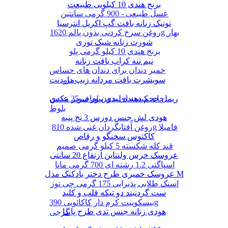
برنج هندی 10 کیلویی طبیعت
عسل طبیعی - 900 گرمی سانتین
تونیک زنانه بافت گپ اکریل انترسیا
روغن سرخ کردنی بدون پالم 1620g بهار
شورت زنانه شیک توری
برنج هندی 10 کیلو گرمی پلو
نیم تنه کراپ بافت زنانه
خمیر دندان برای دندان های حساس
سویشرت بافت مردانه زیپ دار
مریدنت
ریمل حجم دهنده لیدی پیور سوپر مکس
چای کیسه ای بدون لفاف 25 عددی
بلوط
هودی لش جنس دورس 3 نخ پنبه
روغن آفتابگردان غنی شده 810g فامیلا
کاکتوس سخنگو و رقاص
قند کله شکسته 5 کیلو گرمی صمیم
عروسک خرس ولنتاین ارتفاع 20 سانتی
اسپاگتی 1.2 رشته ای 700 گرمی مانا
عروسک خمیری طرح دختر بادکنک مدل M
اسنک طلایی پذیرایی 175 گرمی چی توز
ست گردنبند دو تیکه قلب و کلید
بیسکوییت کرم دار کاکائویی 390g
هودی زنانه جنس تدی طرح پاندا
گرجی