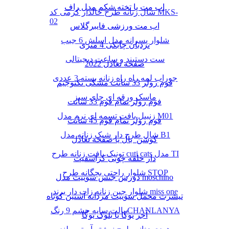
اب مت یا تخته شکم مدل راف
شال زنانه طرح خالدار کرمی کد MKS-
02
اب مت ورزشی فایبرگلاس
شلوار پسرانه مدل اسلش 6 جیب
نردبان چابکی 4 متری
ست دستبند و ساعت دیجیتالی
صفحه تعادل 2022
جوراب لمه راه راه زنانه بسته 3 عددی
فوم رولر 33 سانت مشکی تکنوجیم
ماسک ورقه ای چای سبز
فوم رولر تمام فوم 33 سانت
زنبیل بافت تسمه ای نرم مدل M01
فوم رولر تمام فوم 45 سانت
شال طرح دار شیک زنانه مدل B1
کوشن بال یا صفحه تعادل
تونیک بافت زنانه طرح cuti cats مدل TI
دار حلقه چوبی کراسفیت
شلوار راحتی بچگانه طرح STOP
دورس جنس سوییت مدل moschino
شلوار جین زنانه زاپ دار برند miss one
تیشرت مخمل سوییت مردانه آستین کوتاه
پالت سایه چشم 9 رنگ CHANLANYA
آجر یوگا یا بلوک یوگا