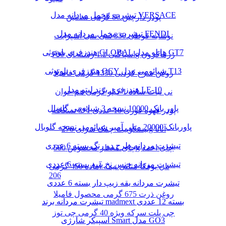
تیشرت مخمل مردانه مدل VERSACE
پودر دارچین 80 گرمی سانتین
تیشرت مخمل مردانه مدل FENDI
نوشابه قوطی 330 سی سی اسپرایت
هندزفری بلوتوثی GLOBAL هایلو مدل GT7
اسپاگتی 1.2 رشته ای 700g زرماکرون
هندزفری بلوتوثی QCY شیائومی مدل T13
روغن سرخ کردنی 1350 گرمی فامیلا
هندزفری برند لیتو مدل LE-10
نی نبات ساده 1 کیلو گرمی هم خوان
پاور بانک 10000 نسخه 3 شیائومی گلوبال
پودر قهوه فوری 10 عددی 1*3 نسکافه
پاوربانک 20000 میلی آمپر شیائومی نسخه گلوبال
بیسکوییت چمک سرای 276g آناتا
تیشرت مردانه طرح دو رنگ بسته 6 عددی
چای معطر مخصوص 500g چای احمد
تیشرت مردانه جنس نخ پنبه بسته 6 عددی
نان یوفکا مثلثی نیمه آماده 450 گرمی
206
تیشرت مردانه یقه زیپ دار بسته 6 عددی
روغن ذرت 675 گرمی محصول فامیلا
تیشرت مردانه برند madmext بسته 12 عددی
چی پلت سرکه ویژه 40 گرمی چی توز
اسپیکر شارژی Smart مدل GO3