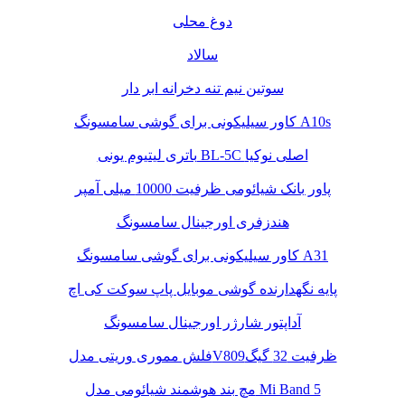
دوغ محلی
سالاد
سوتین نیم تنه دخرانه ابر دار
کاور سیلیکونی برای گوشی سامسونگ A10s
باتری لیتیوم یونی BL-5C اصلی نوکیا
پاور بانک شیائومی ظرفیت 10000 میلی آمپر
هندزفری اورجینال سامسونگ
کاور سیلیکونی برای گوشی سامسونگ A31
پایه نگهدارنده گوشی موبایل پاپ سوکت کی اچ
آداپتور شارژر اورجینال سامسونگ
فلش مموری وریتی مدلV809ظرفیت 32 گیگ
مچ بند هوشمند شیائومی مدل Mi Band 5