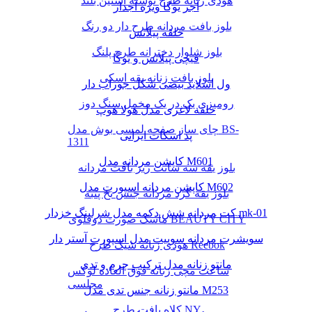
هودی زنانه طرح نوشته آستین بلند
آجر یوگا ویژه آجدار
بلوز بافت مردانه طرح دار دو رنگ
حلقه پیلاتس
بلوز شلوار دخترانه طرح پلنگ
قیچی پیلاتس و یوگا
بلوز بافت زنانه یقه اسکی
ول اسلاید بیضی شکل جوراب دار
رومیزی یک در یک مخمل سنگ دوز
حلقه لاغری مدل هولا هوپ
چای ساز صفحه لمسی بوش مدل BS-
پد اسکات ایرانی
1311
کاپشن مردانه مدل M601
بلوز یقه سه سانت ریز بافت مردانه
کاپشن مردانه اسپورت مدل M602
بلوز یقه گرد مردانه جنس نخ پنبه
کت مردانه شش دکمه مدل شرلینگ خزدار mk-01
ماسک صورت دوقلوی BEAUTY CITY
سویشرت مردانه سوییت مدل اسپورت آستر دار
هودی زنانه شیک طرح Reebok
مانتو زنانه مدل ترکیب چرم و تدی
ساعت مچی زنانه فوق العاده لوکس
مجلسی
مانتو زنانه جنس تدی مدل M253
کلاه بافت طرح NY