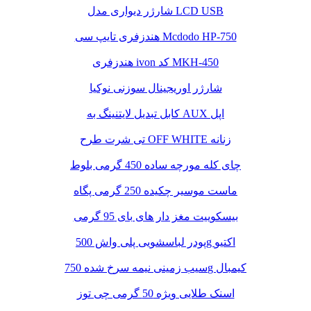
شارژر دیواری مدل LCD USB
هندزفری تایپ سی Mcdodo HP-750
هندزفری ivon کد MKH-450
شارژر اوریجینال سوزنی نوکیا
کابل تبدیل لایتنینگ به AUX اپل
تی شرت طرح OFF WHITE زنانه
چای کله مورچه ساده 450 گرمی بلوط
ماست موسیر چکیده 250 گرمی پگاه
بیسکوییت مغز دار های بای 95 گرمی
پودر لباسشویی پلی واش 500g اکتیو
سیب زمینی نیمه سرخ شده 750g کیمبال
اسنک طلایی ویژه 50 گرمی چی توز