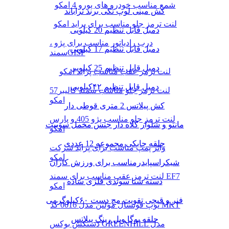
شمع مناسب خودرو های یورو 4 امکو
کش مینی لوپ تکی برند تراباند
لنت ترمز جلو مناسب برای پراید امکو
دمبل قابل تنظیم 20 کیلویی
درب رادیاتور مناسب برای پژو ،
دمبل قابل تنظیم 17 کیلویی
سمندGISP
دمبل قابل تنظیم 25 کیلویی
لنت ترمز عقب مناسب پراید امکو
دمبل قابل تنظیم ۴۲کیلویی
لنت ترمز جلو مناسب سمند کالیبر57
امکو
کش پیلاتس 2 متری قوطی دار
لنت ترمز جلو مناسب پژو 405 و پارس
مانتو و شلوار کلاه دار جنس مخمل سوییت
امکو
حلقه چابکی مجموعه 12 عددی
واتر پمپ مناسب برای پراید شرکت
امکو
شیکراسپایدرمناسب برای ورزش کاران
لنت ترمز عقب مناسب برای سمند EF7
دسته شنا سوئدی فلزی ساده
امکو
فنر و قیچی تقویت مچ دست ۶۰کیلوگرمی
توپ فوتسال مولتن مدل 0016 کد MKT
حلقه یوگا ویل رینگ پیلاتس
دستکش بوکس GREENHILL مدل