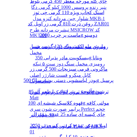
چای کله مورچه معطر 450 گرمی بلوط
پنیر رنده پروسس 1000 کیلو گرمی دگا
اسنک کچاپ ویژه 110 گرمی چی توز
شلوار جین مردانه کنزو مدل MKB-1
روغن ذرت 810 گرمی زر اویل کد ZAR01
تیشرت مردانه طرح MSICROW کد
ماست پر چرب 2000g دومینو
MKT-01
مارش ملو اکسترودی 120 گرمی شیبا
رومیزی سه تیکه سنگ دوزی شده جنس
مخمل
بیسکوییت مادر پذیرایی 350g ویتانا
رومیزی مخمل سنگ دوز ست ۵ تیکه
ماکرونی فرمی سبزیجات 500 گرمی زر
کابل میکرو فست شارژر اصلی
پودر لباسشویی دستی یونیورسال 500g پرسیل
سامسونگ
آلوچه ترش لیوانی با طعم آلو 85g ترشین
کرم پودر شون S02 سری Smoothing
Matt
قهوه کلاسیک شیشه ای 100g مولتی کافه
پرایمر صورت شون سری Perfect حجم
چای کیسه ای ساده 25 عددی دوغزال
30 میلی لیتر
روغن سرخ کردنی کم جذب 2250g اویلا
صابون لیفت ابرو مک MAC کد MKS-
01
برنج هندی 10 کیلو گرمی مژده