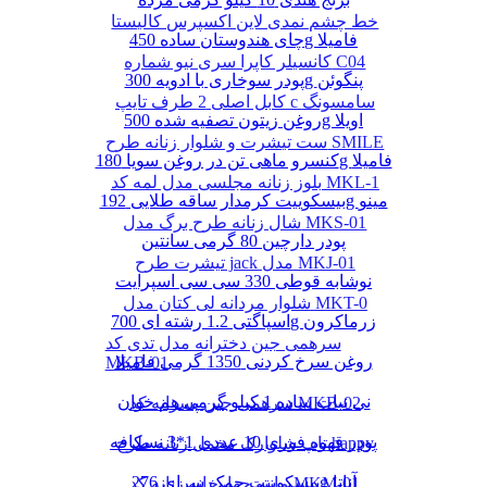
خط چشم نمدی لاین اکسپرس کالیستا
چای هندوستان ساده 450g فامیلا
کانسیلر کاپرا سری نیو شماره C04
پودر سوخاری با ادویه 300g پنگوئن
کابل اصلی 2 طرف تایپ c سامسونگ
روغن زیتون تصفیه شده 500g اویلا
ست تیشرت و شلوار زنانه طرح SMILE
کنسرو ماهی تن در روغن سویا 180g فامیلا
بلوز زنانه مجلسی مدل لمه کد MKL-1
بیسکوییت کرمدار ساقه طلایی 192g مینو
شال زنانه طرح برگ مدل MKS-01
پودر دارچین 80 گرمی سانتین
تیشرت طرح jack مدل MKJ-01
نوشابه قوطی 330 سی سی اسپرایت
شلوار مردانه لی کتان مدل MKT-0
اسپاگتی 1.2 رشته ای 700g زرماکرون
سرهمی جین دخترانه مدل تدی کد
روغن سرخ کردنی 1350 گرمی فامیلا
MKB-01
نی نبات ساده 1 کیلو گرمی هم خوان
سرهمی جین پسرانه کد MKB-02
پودر قهوه فوری 10 عددی 1*3 نسکافه
تاپ شلوارک مخمل زنانه طرح happy
بیسکوییت چمک سرای 276g آناتا
مانتو چهارخانه زنانه کد MKM-01