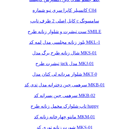
کانسیلر کاپرا سری نیو شماره C04
کابل اصلی 2 طرف تایپ c سامسونگ
ست تیشرت و شلوار زنانه طرح SMILE
بلوز زنانه مجلسی مدل لمه کد MKL-1
شال زنانه طرح برگ مدل MKS-01
تیشرت طرح jack مدل MKJ-01
شلوار مردانه لی کتان مدل MKT-0
سرهمی جین دخترانه مدل تدی کد MKB-01
سرهمی جین پسرانه کد MKB-02
تاپ شلوارک مخمل زنانه طرح happy
مانتو چهارخانه زنانه کد MKM-01
شورت زنانه توری کد MKS-01