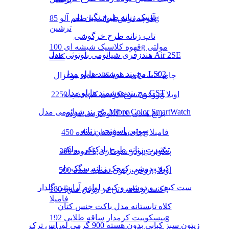
تونیک زنانه طرح نگین دار
آلوچه ترش لیوانی با طعم آلو 85g
ترشین
تاپ زنانه طرح خرگوشی
قهوه کلاسیک شیشه ای 100g مولتی
هندزفری شیائومی بلوتوثی مدل Air 2SE
کافه
مچ بند هوشمند هایلو مدل LS02
چای کیسه ای ساده 25 عددی دوغزال
مچ بند هوشمند هایلو مدل GST
روغن سرخ کردنی کم جذب 2250g اویلا
مچ بند شیائومی مدل Mibro Color SmartWatch
برنج هندی 10 کیلو گرمی مژده
سوتین اسفنجی زنانه
چای هندوستان ساده 450g فامیلا
تیشرت زنانه طرح بادکنکی پولکی
پودر سوخاری با ادویه 300g پنگوئن
کیف دوشی کوچک زنانه سگک دار
روغن زیتون تصفیه شده 500g اویلا
ست کیف رو دوشی و کیف لوازم آرایشی گلدار
کنسرو ماهی تن در روغن سویا 180g
فامیلا
کلاه تابستانه مدل باکت جنس کتان
بیسکوییت کرمدار ساقه طلایی 192g
زیتون سبز کبابی بدون هسته 900 گرمی لوراس ترک
مینو