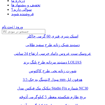
درباره ما
تخفیف و پیشنهاد ها
سوالی دارید؟
فروشنده شوید
ورود | ثبت نام
اسنک پنیری فنری 60 گرمی چاکلز
دستبند شیک زنانه طرح سفید طلایی
عروسک ست عروس داماد خرسی ارتفاع 24 سانتی
دستبند مردانه طرح پلنگ برند LOLIAS
شورت زنانه نخی طرح کاکتوس
مبدل لایتنینگ به جک 3.5 mm هدفون اپل
پنکیک مک فیکس مدل Studio Fix شماره NC30
برنج طارم شکسته معطر 5 کیلوگرمی آذوقه