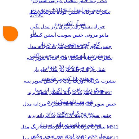
کت زنانه جنس مخمل کبریتی آستردار
مودم روتر +ADSL2 بی سیم نتنزا مدل
تیشرت مردانه آستین کوتاه سرشانه شنل
2740U
تی آر ایکس پرو
جوراب شلواری زنبوری ریز مدل نگین
دار
مانتو مزونی جنس سوییت آستین کیمینو
کاور کوسن جنس تدی و خزدار
تیشرت مردانه مدل M819 جنس سوپر پنبه
سویشرت زنانه جنس دورس جیب پاکتی
تیشرت مردانه مشکی مدل ساده سوپر پنبه
تخم مرغ شانه 30 عددی
شنل چرم مردانه خزدار مدل جلو باز
برنج هندی 10 کیلویی طبیعت
تیشرت مردانه دورنگ زیپ دار جنس سوپر پنبه
تونیک زنانه بافت گپ اکریل انترسیا
تیشرت مردانه مشکی سفید برند madmext
شورت زنانه شیک توری
تیشرت مردانه مدل think less8 جنس سوپر پنبه
نیم تنه کراپ بافت زنانه
تیشرت مردانه برند LV جنس سوپر نخ پنبه
سویشرت بافت مردانه زیپ دار
تیشرت مردانه مخمل کبریتی سه رنگ مدل M512
ریمل حجم دهنده لیدی پیور سوپر مکس
تیشرت مردانه مخمل کبریتی سه رنگ مدل M513