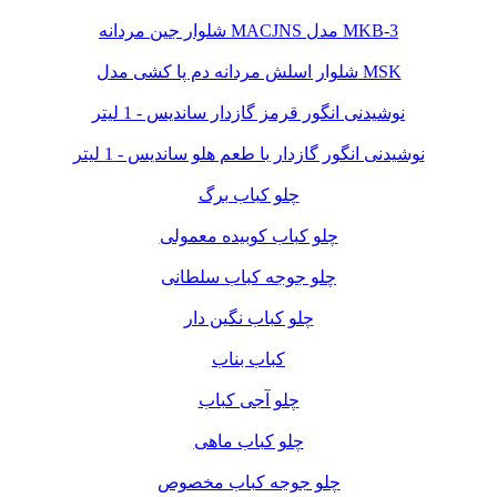
شلوار جین مردانه MACJNS مدل MKB-3
شلوار اسلش مردانه دم پا کشی مدل MSK
نوشیدنی انگور قرمز گازدار ساندیس - 1 لیتر
نوشیدنی انگور گازدار با طعم هلو ساندیس - 1 لیتر
چلو کباب برگ
چلو کباب کوبیده معمولی
چلو جوجه کباب سلطانی
چلو کباب نگین دار
کباب بناب
چلو آجی کباب
چلو کباب ماهی
چلو جوجه کباب مخصوص