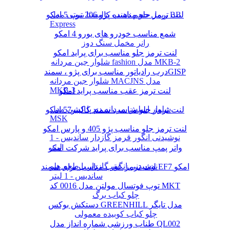
لنت ترمز جلو مناسب پژو 206 تیپ 5 امکو
ریمل حجم دهنده کالیستا بیوتی مدل BB
Express
شمع مناسب خودرو های یورو 4 امکو
رانر مخمل سنگ دوز
لنت ترمز جلو مناسب برای پراید امکو
شلوار جین مردانه fashion مدل MKB-2
درب رادیاتور مناسب برای پژو ، سمندGISP
شلوار جین مردانه MACJNS مدل
MKB-3
لنت ترمز عقب مناسب پراید امکو
شلوار اسلش مردانه دم پا کشی مدل
لنت ترمز جلو مناسب سمند کالیبر57 امکو
MSK
لنت ترمز جلو مناسب پژو 405 و پارس امکو
نوشیدنی انگور قرمز گازدار ساندیس - 1
لیتر
واتر پمپ مناسب برای پراید شرکت امکو
نوشیدنی انگور گازدار با طعم هلو
لنت ترمز عقب مناسب برای سمند EF7 امکو
ساندیس - 1 لیتر
توپ فوتسال مولتن مدل 0016 کد MKT
چلو کباب برگ
دستکش بوکس GREENHILL مدل تایگر
چلو کباب کوبیده معمولی
طناب ورزشی شماره انداز مدل QL002