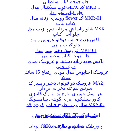
چلو جوجه کباب سلطانی
توپ بسکتبال مدل GL7X کد MKB-1
چلو کباب نگین دار
روسری زنانه مدل flower کد MKR-01
کباب بناب
شلوار اسلش مردانه دم پا زیپ مدل MSX
چلو آجی کباب
باکس هدیه خرس دوقلو عروس داماد
چلو کباب ماهی
عروسک دختر پسر مدل MKP-01
چلو جوجه کباب مخصوص
باکس هدیه زنانه دستبند و عروسک نمدی
دوغ محلی
عروسک اختاپوس مدل مودی ارتفاع 15 سانتی
سالاد
عروسک دو قولوی دختر و پسر کد MA2
سوتین نیم تنه دخرانه ابر دار
عروسک خمیری طرح پدر بزرگ فانتزی
کاور سیلیکونی برای گوشی سامسونگ
A10s
شال زنانه طرح خالدار کرمی کد MKS-02
باتری لیتیوم یونی BL-5C اصلی نوکیا
شلوار پسرانه مدل اسلش 6 جیب
پاور بانک شیائومی ظرفیت 10000 میلی
ست دستبند و ساعت دیجیتالی