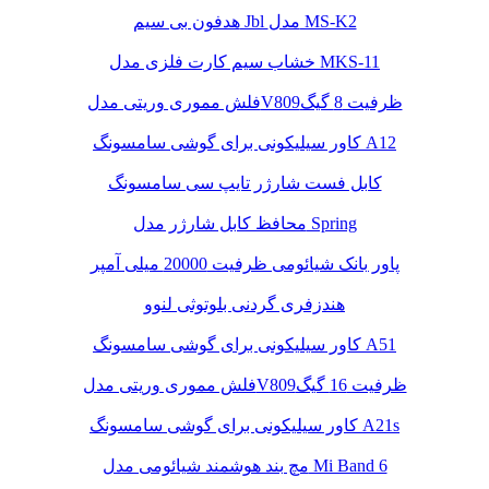
هدفون بی سیم Jbl مدل MS-K2
خشاب سیم کارت فلزی مدل MKS-11
فلش مموری وریتی مدلV809ظرفیت 8 گیگ
کاور سیلیکونی برای گوشی سامسونگ A12
کابل فست شارژر تایپ سی سامسونگ
محافظ کابل شارژر مدل Spring
پاور بانک شیائومی ظرفیت 20000 میلی آمپر
هندزفری گردنی بلوتوثی لنوو
کاور سیلیکونی برای گوشی سامسونگ A51
فلش مموری وریتی مدلV809ظرفیت 16 گیگ
کاور سیلیکونی برای گوشی سامسونگ A21s
مچ بند هوشمند شیائومی مدل Mi Band 6