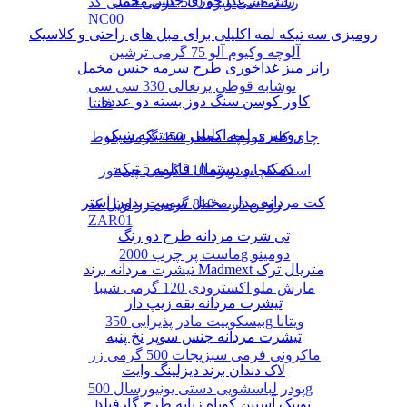
رانر میز غذا خوری جنس مخمل
رشته آشی ویژه 500 گرمی انسی کد
NC00
رومیزی سه تیکه لمه اکلیلی برای مبل های راحتی و کلاسیک
آلوچه وکیوم آلو 75 گرمی ترشین
رانر میز غذاخوری طرح سرمه جنس مخمل
نوشابه قوطی پرتغالی 330 سی سی
کاور کوسن سنگ دوز بسته دو عددی
فانتا
رومیزی لمه اکلیلی سه تیکه شیک
چای کله مورچه معطر 450 گرمی بلوط
دمکنی و دستمال قابلمه 5 تیکه
اسنک کچاپ ویژه 110 گرمی چی توز
کت مردانه مدل مخمل سوییت بدون آستر
روغن ذرت 810 گرمی زر اویل کد
ZAR01
تی شرت مردانه طرح دو رنگ
ماست پر چرب 2000g دومینو
تیشرت مردانه برند Madmext متریال ترک
مارش ملو اکسترودی 120 گرمی شیبا
تیشرت مردانه یقه زیپ دار
بیسکوییت مادر پذیرایی 350g ویتانا
تیشرت مردانه جنس سوپر نخ پنبه
ماکرونی فرمی سبزیجات 500 گرمی زر
لاک دندان برند دیزلینگ وایت
پودر لباسشویی دستی یونیورسال 500g
تونیک آستین کوتاه زنانه طرح گارفیلد
پرسیل