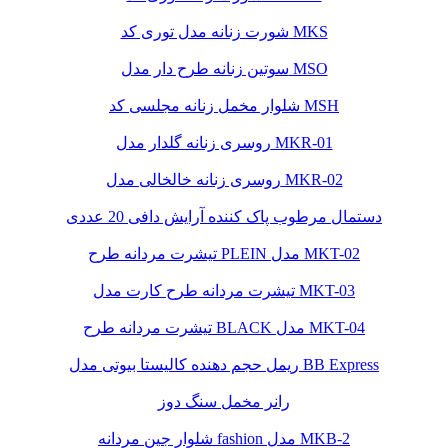
شورت زنانه مدل توری کد MKS
سوتین زنانه طرح دار مدل MSO
شلوار مخمل زنانه مجلسی کد MSH
روسری زنانه گلدار مدل MKR-01
روسری زنانه خالخالی مدل MKR-02
دستمال مرطوب پاک کننده آرایش دافی 20 عددی
تیشرت مردانه طرح PLEIN مدل MKT-02
تیشرت مردانه طرح کارت مدل MKT-03
تیشرت مردانه طرح BLACK مدل MKT-04
ریمل حجم دهنده کالیستا بیوتی مدل BB Express
رانر مخمل سنگ دوز
شلوار جین مردانه fashion مدل MKB-2