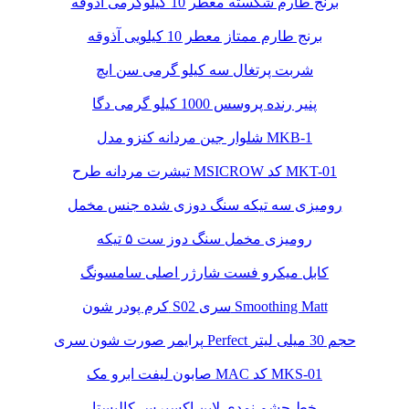
برنج طارم شکسته معطر 10 کیلوگرمی آذوقه
برنج طارم ممتاز معطر 10 کیلویی آذوقه
شربت پرتغال سه کیلو گرمی سن ایچ
پنیر رنده پروسس 1000 کیلو گرمی دگا
شلوار جین مردانه کنزو مدل MKB-1
تیشرت مردانه طرح MSICROW کد MKT-01
رومیزی سه تیکه سنگ دوزی شده جنس مخمل
رومیزی مخمل سنگ دوز ست ۵ تیکه
کابل میکرو فست شارژر اصلی سامسونگ
کرم پودر شون S02 سری Smoothing Matt
پرایمر صورت شون سری Perfect حجم 30 میلی لیتر
صابون لیفت ابرو مک MAC کد MKS-01
خط چشم نمدی لاین اکسپرس کالیستا