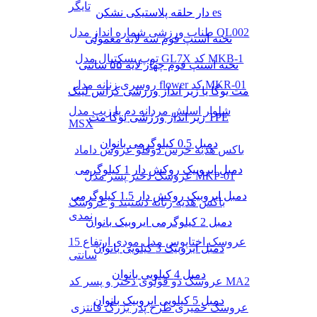
تایگر
دار حلقه پلاستیکی نشکن es
طناب ورزشی شماره انداز مدل QL002
تخته استپ فوم سه لایه معمولی
توپ بسکتبال مدل GL7X کد MKB-1
تخته استپ فوم چهار لایه ۵۵ سانتی
روسری زنانه مدل flower کد MKR-01
مت یوگا یا زیر انداز ورزشی کراس لینک
شلوار اسلش مردانه دم پا زیپ مدل
زیر انداز ورزشی یوگا مت TPE
MSX
دمبل 0.5 کیلوگرمی بانوان
باکس هدیه خرس دوقلو عروس داماد
دمبل ایروبیک روکش‌ دار 1 کیلوگرمی
عروسک دختر پسر مدل MKP-01
دمبل ایروبیک روکش‌ دار 1.5 کیلوگرمی
باکس هدیه زنانه دستبند و عروسک
نمدی
دمبل 2 کیلوگرمی ایروبیک بانوان
عروسک اختاپوس مدل مودی ارتفاع 15
دمبل ایروبیک 3 کیلویی بانوان
سانتی
دمبل 4 کیلویی بانوان
عروسک دو قولوی دختر و پسر کد MA2
دمبل 5 کیلویی ایروبیک بانوان
عروسک خمیری طرح پدر بزرگ فانتزی