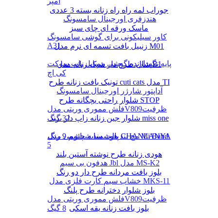
آمپر
جوراب لمه راه راه زنانه بسته 3 عددی
هندزفری اورجینال سامسونگ
ماسک ورقه ای چای سبز
کاور سیلیکونی برای گوشی سامسونگ
A31
زنبیل بافت تسمه ای نرم مدل M01
پایه نگهدارنده گوشی موبایل پاپ سوکت
شال طرح دار شیک زنانه مدل B1
کی اچ
تونیک بافت زنانه طرح cuti cats مدل TI
آداپتور شارژر اورجینال سامسونگ
شلوار راحتی بچگانه طرح STOP
فلش مموری وریتی مدلV809ظرفیت
شلوار جین زنانه زاپ دار برند miss one
32 گیگ
پالت سایه چشم 9 رنگ CHANLANYA
مچ بند هوشمند شیائومی مدل Mi Band
5
هودی زنانه طرح نوشته آستین بلند
هدفون بی سیم Jbl مدل MS-K2
بلوز بافت مردانه طرح دار دو رنگ
خشاب سیم کارت فلزی مدل MKS-11
بلوز شلوار دخترانه طرح پلنگ
فلش مموری وریتی مدلV809ظرفیت
بلوز بافت زنانه یقه اسکی
8 گیگ