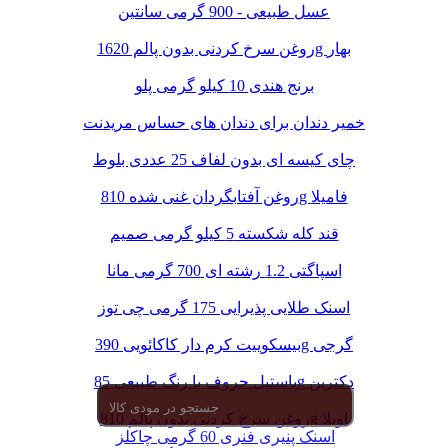
عسل طبیعی - 900 گرمی سانتین
روغن سرخ کردنی بدون پالم 1620g بهار
برنج هندی 10 کیلو گرمی پلو
خمیر دندان برای دندان های حساس مریدنت
چای کیسه ای بدون لفاف 25 عددی بلوط
روغن آفتابگردان غنی شده 810g فامیلا
قند کله شکسته 5 کیلو گرمی صمیم
اسپاگتی 1.2 رشته ای 700 گرمی مانا
اسنک طلایی پذیرایی 175 گرمی چی توز
بیسکوییت کرم دار کاکائویی 390g گرجی
پاستیل حروف با رنگ طبیعی 85g دکتربن
روغن سرخ کردنی بدون پالم 810g اویلا
اسنک پنیری فنری 60 گرمی چاکلز