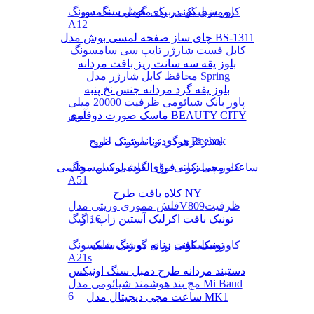
رومیزی یک در یک مخمل سنگ دوز
کاور سیلیکونی برای گوشی سامسونگ
A12
چای ساز صفحه لمسی بوش مدل BS-1311
کابل فست شارژر تایپ سی سامسونگ
بلوز یقه سه سانت ریز بافت مردانه
محافظ کابل شارژر مدل Spring
بلوز یقه گرد مردانه جنس نخ پنبه
پاور بانک شیائومی ظرفیت 20000 میلی
ماسک صورت دوقلوی BEAUTY CITY
آمپر
هودی زنانه شیک طرح Reebok
هندزفری گردنی بلوتوثی لنوو
کاور سیلیکونی برای گوشی سامسونگ
ساعت مچی زنانه فوق العاده لوکس مجلسی
A51
کلاه بافت طرح NY
فلش مموری وریتی مدلV809ظرفیت
16 گیگ
تونیک بافت اکرلیک آستین زاپ دار
تونیک بافت زنانه دو رنگ شیک
کاور سیلیکونی برای گوشی سامسونگ
A21s
دستبند مردانه طرح دمبل سنگ اونیکس
مچ بند هوشمند شیائومی مدل Mi Band
6
ساعت مچی دیجیتال مدل MK1