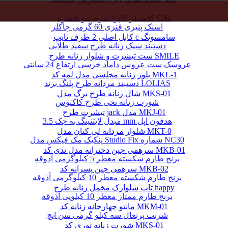
کانسیلر کاپرا سری نیو شماره C04
اسنک پنیری فنری 60 گرمی چاکلز
کابل اصلی 2 طرف تایپ c سامسونگ
دستبند شیک زنانه طرح سفید طلایی
ست تیشرت و شلوار زنانه طرح SMILE
عروسک ست عروس داماد خرسی ارتفاع 24 سانتی
بلوز زنانه مجلسی مدل لمه کد MKL-1
دستبند مردانه طرح پلنگ برند LOLIAS
شال زنانه طرح برگ مدل MKS-01
شورت زنانه نخی طرح کاکتوس
تیشرت طرح jack مدل MKJ-01
مبدل لایتنینگ به جک 3.5 mm هدفون اپل
شلوار مردانه لی کتان مدل MKT-0
پنکیک مک فیکس مدل Studio Fix شماره NC30
سرهمی جین دخترانه مدل تدی کد MKB-01
برنج طارم شکسته معطر 5 کیلوگرمی آذوقه
سرهمی جین پسرانه کد MKB-02
برنج طارم شکسته معطر 10 کیلوگرمی آذوقه
تاپ شلوارک مخمل زنانه طرح happy
برنج طارم ممتاز معطر 10 کیلویی آذوقه
مانتو چهارخانه زنانه کد MKM-01
شربت پرتغال سه کیلو گرمی سن ایچ
شورت زنانه توری کد MKS-01