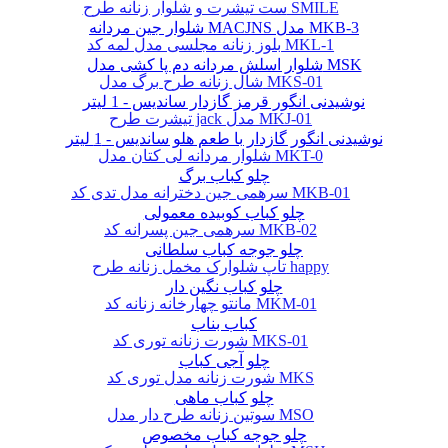
ست تیشرت و شلوار زنانه طرح SMILE
شلوار جین مردانه MACJNS مدل MKB-3
بلوز زنانه مجلسی مدل لمه کد MKL-1
شلوار اسلش مردانه دم پا کشی مدل MSK
شال زنانه طرح برگ مدل MKS-01
نوشیدنی انگور قرمز گازدار ساندیس - 1 لیتر
تیشرت طرح jack مدل MKJ-01
نوشیدنی انگور گازدار با طعم هلو ساندیس - 1 لیتر
شلوار مردانه لی کتان مدل MKT-0
چلو کباب برگ
سرهمی جین دخترانه مدل تدی کد MKB-01
چلو کباب کوبیده معمولی
سرهمی جین پسرانه کد MKB-02
چلو جوجه کباب سلطانی
تاپ شلوارک مخمل زنانه طرح happy
چلو کباب نگین دار
مانتو چهارخانه زنانه کد MKM-01
کباب بناب
شورت زنانه توری کد MKS-01
چلو آجی کباب
شورت زنانه مدل توری کد MKS
چلو کباب ماهی
سوتین زنانه طرح دار مدل MSO
چلو جوجه کباب مخصوص