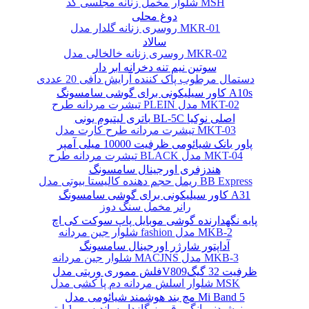
شلوار مخمل زنانه مجلسی کد MSH
دوغ محلی
روسری زنانه گلدار مدل MKR-01
سالاد
روسری زنانه خالخالی مدل MKR-02
سوتین نیم تنه دخرانه ابر دار
دستمال مرطوب پاک کننده آرایش دافی 20 عددی
کاور سیلیکونی برای گوشی سامسونگ A10s
تیشرت مردانه طرح PLEIN مدل MKT-02
باتری لیتیوم یونی BL-5C اصلی نوکیا
تیشرت مردانه طرح کارت مدل MKT-03
پاور بانک شیائومی ظرفیت 10000 میلی آمپر
تیشرت مردانه طرح BLACK مدل MKT-04
هندزفری اورجینال سامسونگ
ریمل حجم دهنده کالیستا بیوتی مدل BB Express
کاور سیلیکونی برای گوشی سامسونگ A31
رانر مخمل سنگ دوز
پایه نگهدارنده گوشی موبایل پاپ سوکت کی اچ
شلوار جین مردانه fashion مدل MKB-2
آداپتور شارژر اورجینال سامسونگ
شلوار جین مردانه MACJNS مدل MKB-3
فلش مموری وریتی مدلV809ظرفیت 32 گیگ
شلوار اسلش مردانه دم پا کشی مدل MSK
مچ بند هوشمند شیائومی مدل Mi Band 5
نوشیدنی انگور قرمز گازدار ساندیس - 1 لیتر