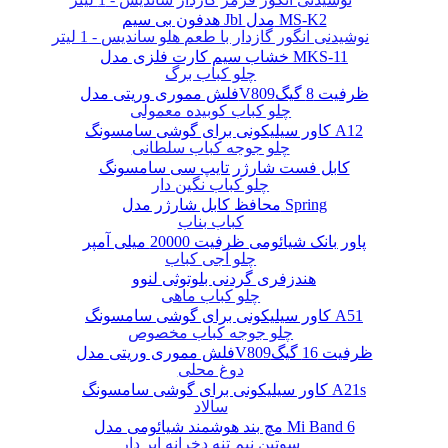
هدفون بی سیم Jbl مدل MS-K2
نوشیدنی انگور گازدار با طعم هلو ساندیس - 1 لیتر
خشاب سیم کارت فلزی مدل MKS-11
چلو کباب برگ
فلش مموری وریتی مدلV809ظرفیت 8 گیگ
چلو کباب کوبیده معمولی
کاور سیلیکونی برای گوشی سامسونگ A12
چلو جوجه کباب سلطانی
کابل فست شارژر تایپ سی سامسونگ
چلو کباب نگین دار
محافظ کابل شارژر مدل Spring
کباب بناب
پاور بانک شیائومی ظرفیت 20000 میلی آمپر
چلو آجی کباب
هندزفری گردنی بلوتوثی لنوو
چلو کباب ماهی
کاور سیلیکونی برای گوشی سامسونگ A51
چلو جوجه کباب مخصوص
فلش مموری وریتی مدلV809ظرفیت 16 گیگ
دوغ محلی
کاور سیلیکونی برای گوشی سامسونگ A21s
سالاد
مچ بند هوشمند شیائومی مدل Mi Band 6
سوتین نیم تنه دخرانه ابر دار