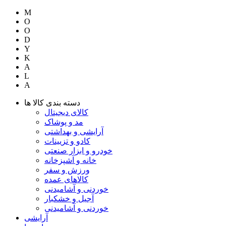
M
O
O
D
Y
K
A
L
A
دسته بندی کالا ها
کالای دیجیتال
مد و پوشاک
آرایشی و بهداشتی
کادو و تزیینات
خودرو و ابزار صنعتی
خانه و آشپزخانه
ورزش و سفر
کالاهای عمده
خوردنی و آشامیدنی
آجیل و خشکبار
خوردنی و آشامیدنی
آرایشی