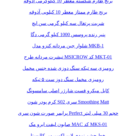
برنج طارم شکسته معطر 10 کیلوگرمی آذوقه
برنج طارم ممتاز معطر 10 کیلویی آذوقه
شربت پرتغال سه کیلو گرمی سن ایچ
پنیر رنده پروسس 1000 کیلو گرمی دگا
شلوار جین مردانه کنزو مدل MKB-1
تیشرت مردانه طرح MSICROW کد MKT-01
رومیزی سه تیکه سنگ دوزی شده جنس مخمل
رومیزی مخمل سنگ دوز ست ۵ تیکه
کابل میکرو فست شارژر اصلی سامسونگ
کرم پودر شون S02 سری Smoothing Matt
پرایمر صورت شون سری Perfect حجم 30 میلی لیتر
صابون لیفت ابرو مک MAC کد MKS-01
خط چشم نمدی لاین اکسپرس کالیستا