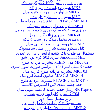
پنیر رنده پروسس 1000 کیلو گرمی دگا
شورت زنانه مدل توری کد MKS
شلوار جین مردانه کنزو مدل MKB-1
سوتین زنانه طرح دار مدل MSO
تیشرت مردانه طرح MSICROW کد MKT-01
شلوار مخمل زنانه مجلسی کد MSH
رومیزی سه تیکه سنگ دوزی شده جنس مخمل
روسری زنانه گلدار مدل MKR-01
رومیزی مخمل سنگ دوز ست ۵ تیکه
روسری زنانه خالخالی مدل MKR-02
کابل میکرو فست شارژر اصلی سامسونگ
دستمال مرطوب پاک کننده آرایش دافی 20 عددی
کرم پودر شون S02 سری Smoothing Matt
تیشرت مردانه طرح PLEIN مدل MKT-02
پرایمر صورت شون سری Perfect حجم 30 میلی لیتر
تیشرت مردانه طرح کارت مدل MKT-03
صابون لیفت ابرو مک MAC کد MKS-01
تیشرت مردانه طرح BLACK مدل MKT-04
خط چشم نمدی لاین اکسپرس کالیستا
ریمل حجم دهنده کالیستا بیوتی مدل BB Express
کانسیلر کاپرا سری نیو شماره C04
رانر مخمل سنگ دوز
کابل اصلی 2 طرف تایپ c سامسونگ
شلوار جین مردانه fashion مدل MKB-2