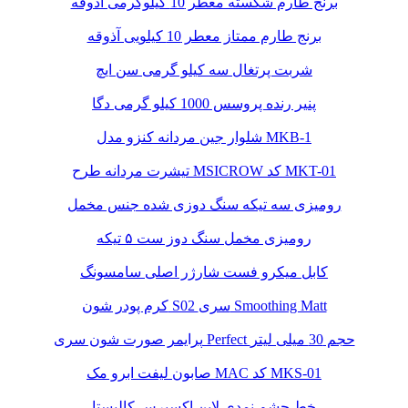
برنج طارم شکسته معطر 10 کیلوگرمی آذوقه
برنج طارم ممتاز معطر 10 کیلویی آذوقه
شربت پرتغال سه کیلو گرمی سن ایچ
پنیر رنده پروسس 1000 کیلو گرمی دگا
شلوار جین مردانه کنزو مدل MKB-1
تیشرت مردانه طرح MSICROW کد MKT-01
رومیزی سه تیکه سنگ دوزی شده جنس مخمل
رومیزی مخمل سنگ دوز ست ۵ تیکه
کابل میکرو فست شارژر اصلی سامسونگ
کرم پودر شون S02 سری Smoothing Matt
پرایمر صورت شون سری Perfect حجم 30 میلی لیتر
صابون لیفت ابرو مک MAC کد MKS-01
خط چشم نمدی لاین اکسپرس کالیستا