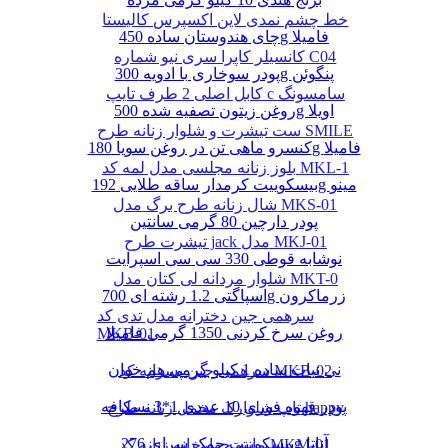
خط چشم نمدی لاین اکسپرس کالیستا
چای هندوستان ساده 450g فامیلا
کانسیلر کاپرا سری نیو شماره C04
پودر سوخاری با ادویه 300g پنگوئن
کابل اصلی 2 طرف تایپ c سامسونگ
روغن زیتون تصفیه شده 500g اویلا
ست تیشرت و شلوار زنانه طرح SMILE
کنسرو ماهی تن در روغن سویا 180g فامیلا
بلوز زنانه مجلسی مدل لمه کد MKL-1
بیسکوییت کرمدار ساقه طلایی 192g مینو
شال زنانه طرح برگ مدل MKS-01
پودر دارچین 80 گرمی سانتین
تیشرت طرح jack مدل MKJ-01
نوشابه قوطی 330 سی سی اسپرایت
شلوار مردانه لی کتان مدل MKT-0
اسپاگتی 1.2 رشته ای 700g زرماکرون
سرهمی جین دخترانه مدل تدی کد
روغن سرخ کردنی 1350 گرمی فامیلا
MKB-01
نی نبات ساده 1 کیلو گرمی هم خوان
سرهمی جین پسرانه کد MKB-02
پودر قهوه فوری 10 عددی 1*3 نسکافه
تاپ شلوارک مخمل زنانه طرح happy
بیسکوییت چمک سرای 276g آناتا
مانتو چهارخانه زنانه کد MKM-01