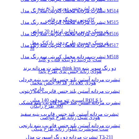
هودی لش جنس دورس 3 نخ پنبه
تیشرت مردانه مخمل کبریتی سه رنگ مدل M514
کاکتوس سخنگو و رقاص
تیشرت مردانه مخمل کبریتی سه رنگ مدل M515
عروسک خرس ولنتاین ارتفاع 20 سانتی
تیشرت مردانه مخمل کبریتی سه رنگ مدل M516
عروسک خمیری طرح دختر بادکنک مدل
تیشرت مردانه مخمل کبریتی سه رنگ مدل M517
M
تیشرت مردانه مخمل کبریتی سه رنگ مدل M518
ست گردنبند دو تیکه قلب و کلید
تیشرت مردانه برند think less دو رنگ سوپر پنبه
هودی زنانه جنس تدی طرح پاندا
تیشرت مردانه آستین بلند جنس فانریپ پنبه خردلی
هودی کلاه دار قد 90 جنس مخمل
خارجی
تیشرت مردانه آستین بلند جنس فانریپ پنبه زیتونی
اسپری تتو موقت 140 میلی ROLS با
تیشرت مردانه آستین بلند جنس فانریپ پنبه مشکی
300 طرح رایگان
تیشرت مردانه آستین بلند جنس فانریپ پنبه سفید
هودی شیک زنانه طرح غواصی
تیشرت مردانه آستین بلند جنس فانریپ پنبه نارنجی
ست سویشرت شلوار زنانه طرح میکی
تیشرت مردانه دو رنگ اسپورت مدل T3-211