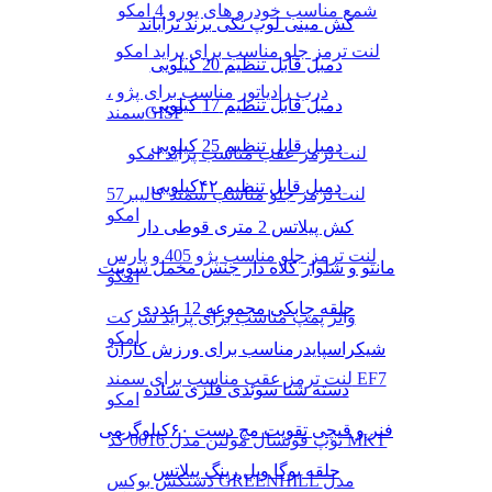
شمع مناسب خودرو های یورو 4 امکو
کش مینی لوپ تکی برند تراباند
لنت ترمز جلو مناسب برای پراید امکو
دمبل قابل تنظیم 20 کیلویی
درب رادیاتور مناسب برای پژو ،
دمبل قابل تنظیم 17 کیلویی
سمندGISP
دمبل قابل تنظیم 25 کیلویی
لنت ترمز عقب مناسب پراید امکو
دمبل قابل تنظیم ۴۲کیلویی
لنت ترمز جلو مناسب سمند کالیبر57
امکو
کش پیلاتس 2 متری قوطی دار
لنت ترمز جلو مناسب پژو 405 و پارس
مانتو و شلوار کلاه دار جنس مخمل سوییت
امکو
حلقه چابکی مجموعه 12 عددی
واتر پمپ مناسب برای پراید شرکت
امکو
شیکراسپایدرمناسب برای ورزش کاران
لنت ترمز عقب مناسب برای سمند EF7
دسته شنا سوئدی فلزی ساده
امکو
فنر و قیچی تقویت مچ دست ۶۰کیلوگرمی
توپ فوتسال مولتن مدل 0016 کد MKT
حلقه یوگا ویل رینگ پیلاتس
دستکش بوکس GREENHILL مدل