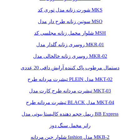
شورت زنانه مدل توری کد MKS
سوتین زنانه طرح دار مدل MSO
شلوار مخمل زنانه مجلسی کد MSH
روسری زنانه گلدار مدل MKR-01
روسری زنانه خالخالی مدل MKR-02
دستمال مرطوب پاک کننده آرایش دافی 20 عددی
تیشرت مردانه طرح PLEIN مدل MKT-02
تیشرت مردانه طرح کارت مدل MKT-03
تیشرت مردانه طرح BLACK مدل MKT-04
ریمل حجم دهنده کالیستا بیوتی مدل BB Express
رانر مخمل سنگ دوز
شلوار جین مردانه fashion مدل MKB-2