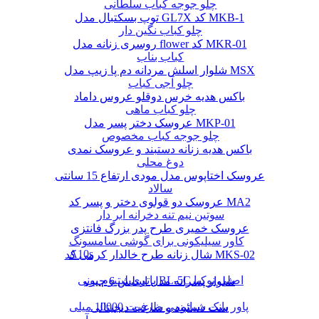
چلو جوجه کباب سلطانی
توپ بسکتبال مدل GL7X کد MKB-1
چلو کباب نگین دار
روسری زنانه مدل flower کد MKR-01
کباب بناب
شلوار اسلش مردانه دم پا زیپ مدل MSX
چلو آجی کباب
باکس هدیه خرس دوقلو عروس داماد
چلو کباب ماهی
عروسک دختر پسر مدل MKP-01
چلو جوجه کباب مخصوص
باکس هدیه زنانه دستبند و عروسک نمدی
دوغ محلی
عروسک اختاپوس مدل مودی ارتفاع 15 سانتی
سالاد
عروسک دو قولوی دختر و پسر کد MA2
سوتین نیم تنه دخرانه ابر دار
عروسک خمیری طرح پدر بزرگ فانتزی
کاور سیلیکونی برای گوشی سامسونگ
A10s
شال زنانه طرح خالدار کرمی کد MKS-02
باتری لیتیوم یونی BL-5C اصلی نوکیا
شلوار پسرانه مدل اسلش 6 جیب
پاور بانک شیائومی ظرفیت 10000 میلی
ست دستبند و ساعت دیجیتالی