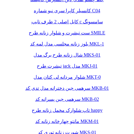
کانسیلر کاپرا سری نیو شماره C04
کابل اصلی 2 طرف تایپ c سامسونگ
ست تیشرت و شلوار زنانه طرح SMILE
بلوز زنانه مجلسی مدل لمه کد MKL-1
شال زنانه طرح برگ مدل MKS-01
تیشرت طرح jack مدل MKJ-01
شلوار مردانه لی کتان مدل MKT-0
سرهمی جین دخترانه مدل تدی کد MKB-01
سرهمی جین پسرانه کد MKB-02
تاپ شلوارک مخمل زنانه طرح happy
مانتو چهارخانه زنانه کد MKM-01
شورت زنانه توری کد MKS-01