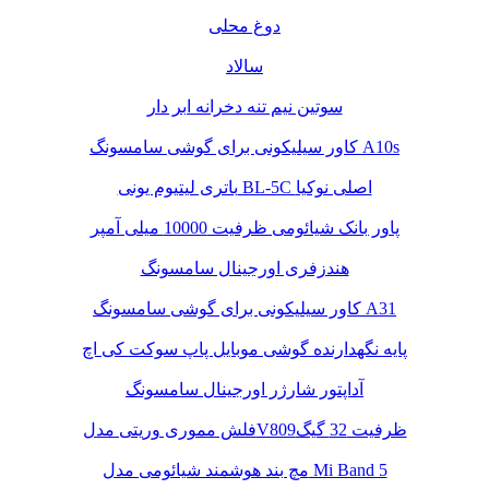
دوغ محلی
سالاد
سوتین نیم تنه دخرانه ابر دار
کاور سیلیکونی برای گوشی سامسونگ A10s
باتری لیتیوم یونی BL-5C اصلی نوکیا
پاور بانک شیائومی ظرفیت 10000 میلی آمپر
هندزفری اورجینال سامسونگ
کاور سیلیکونی برای گوشی سامسونگ A31
پایه نگهدارنده گوشی موبایل پاپ سوکت کی اچ
آداپتور شارژر اورجینال سامسونگ
فلش مموری وریتی مدلV809ظرفیت 32 گیگ
مچ بند هوشمند شیائومی مدل Mi Band 5