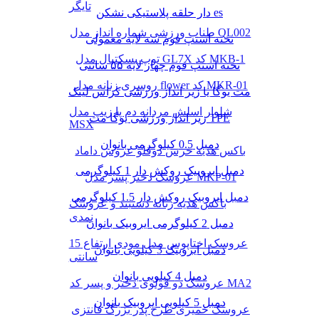
تایگر
دار حلقه پلاستیکی نشکن es
طناب ورزشی شماره انداز مدل QL002
تخته استپ فوم سه لایه معمولی
توپ بسکتبال مدل GL7X کد MKB-1
تخته استپ فوم چهار لایه ۵۵ سانتی
روسری زنانه مدل flower کد MKR-01
مت یوگا یا زیر انداز ورزشی کراس لینک
شلوار اسلش مردانه دم پا زیپ مدل
زیر انداز ورزشی یوگا مت TPE
MSX
دمبل 0.5 کیلوگرمی بانوان
باکس هدیه خرس دوقلو عروس داماد
دمبل ایروبیک روکش‌ دار 1 کیلوگرمی
عروسک دختر پسر مدل MKP-01
دمبل ایروبیک روکش‌ دار 1.5 کیلوگرمی
باکس هدیه زنانه دستبند و عروسک
نمدی
دمبل 2 کیلوگرمی ایروبیک بانوان
عروسک اختاپوس مدل مودی ارتفاع 15
دمبل ایروبیک 3 کیلویی بانوان
سانتی
دمبل 4 کیلویی بانوان
عروسک دو قولوی دختر و پسر کد MA2
دمبل 5 کیلویی ایروبیک بانوان
عروسک خمیری طرح پدر بزرگ فانتزی