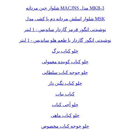
شلوار جین مردانه MACJNS مدل MKB-3
شلوار اسلش مردانه دم پا کشی مدل MSK
نوشیدنی انگور قرمز گازدار ساندیس - 1 لیتر
نوشیدنی انگور گازدار با طعم هلو ساندیس - 1 لیتر
چلو کباب برگ
چلو کباب کوبیده معمولی
چلو جوجه کباب سلطانی
چلو کباب نگین دار
کباب بناب
چلو آجی کباب
چلو کباب ماهی
چلو جوجه کباب مخصوص