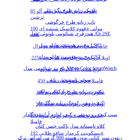
تونیک زنانه طرح نگین دار
آلوچه ترش لیوانی با طعم آلو 85g
ترشین
تاپ زنانه طرح خرگوشی
قهوه کلاسیک شیشه ای 100g مولتی
هندزفری شیائومی بلوتوثی مدل Air 2SE
کافه
مچ بند هوشمند هایلو مدل LS02
چای کیسه ای ساده 25 عددی دوغزال
مچ بند هوشمند هایلو مدل GST
روغن سرخ کردنی کم جذب 2250g اویلا
مچ بند شیائومی مدل Mibro Color SmartWatch
برنج هندی 10 کیلو گرمی مژده
سوتین اسفنجی زنانه
چای هندوستان ساده 450g فامیلا
تیشرت زنانه طرح بادکنکی پولکی
پودر سوخاری با ادویه 300g پنگوئن
کیف دوشی کوچک زنانه سگک دار
روغن زیتون تصفیه شده 500g اویلا
ست کیف رو دوشی و کیف لوازم آرایشی گلدار
کنسرو ماهی تن در روغن سویا 180g
فامیلا
کلاه تابستانه مدل باکت جنس کتان
بیسکوییت کرمدار ساقه طلایی 192g
زیتون سبز کبابی بدون هسته 900 گرمی لوراس ترک
مینو