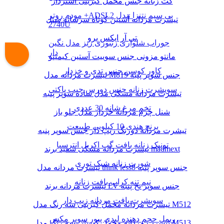
کت زنانه جنس مخمل کبریتی آستردار
مودم روتر +ADSL2 بی سیم نتنزا مدل
تیشرت مردانه آستین کوتاه سرشانه شنل
2740U
تی آر ایکس پرو
جوراب شلواری زنبوری ریز مدل نگین
دار
مانتو مزونی جنس سوییت آستین کیمینو
کاور کوسن جنس تدی و خزدار
تیشرت مردانه مدل M819 جنس سوپر پنبه
سویشرت زنانه جنس دورس جیب پاکتی
تیشرت مردانه مشکی مدل ساده سوپر پنبه
تخم مرغ شانه 30 عددی
شنل چرم مردانه خزدار مدل جلو باز
برنج هندی 10 کیلویی طبیعت
تیشرت مردانه دورنگ زیپ دار جنس سوپر پنبه
تونیک زنانه بافت گپ اکریل انترسیا
تیشرت مردانه مشکی سفید برند madmext
شورت زنانه شیک توری
تیشرت مردانه مدل think less8 جنس سوپر پنبه
نیم تنه کراپ بافت زنانه
تیشرت مردانه برند LV جنس سوپر نخ پنبه
سویشرت بافت مردانه زیپ دار
تیشرت مردانه مخمل کبریتی سه رنگ مدل M512
ریمل حجم دهنده لیدی پیور سوپر مکس
تیشرت مردانه مخمل کبریتی سه رنگ مدل M513