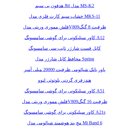
هدفون بی سیم Jbl مدل MS-K2
خشاب سیم کارت فلزی مدل MKS-11
فلش مموری وریتی مدلV809ظرفیت 8 گیگ
کاور سیلیکونی برای گوشی سامسونگ A12
کابل فست شارژر تایپ سی سامسونگ
محافظ کابل شارژر مدل Spring
پاور بانک شیائومی ظرفیت 20000 میلی آمپر
هندزفری گردنی بلوتوثی لنوو
کاور سیلیکونی برای گوشی سامسونگ A51
فلش مموری وریتی مدلV809ظرفیت 16 گیگ
کاور سیلیکونی برای گوشی سامسونگ A21s
مچ بند هوشمند شیائومی مدل Mi Band 6