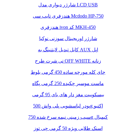
شارژر دیواری مدل LCD USB
هندزفری تایپ سی Mcdodo HP-750
هندزفری ivon کد MKH-450
شارژر اوریجینال سوزنی نوکیا
کابل تبدیل لایتنینگ به AUX اپل
تی شرت طرح OFF WHITE زنانه
چای کله مورچه ساده 450 گرمی بلوط
ماست موسیر چکیده 250 گرمی پگاه
بیسکوییت مغز دار های بای 95 گرمی
پودر لباسشویی پلی واش 500g اکتیو
سیب زمینی نیمه سرخ شده 750g کیمبال
اسنک طلایی ویژه 50 گرمی چی توز