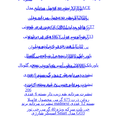
تیشرت مخمل مردانه مدل VERSACE
پودر دارچین 80 گرمی سانتین
تیشرت مخمل مردانه مدل FENDI
نوشابه قوطی 330 سی سی اسپرایت
هندزفری بلوتوثی GLOBAL هایلو مدل GT7
اسپاگتی 1.2 رشته ای 700g زرماکرون
هندزفری بلوتوثی QCY شیائومی مدل T13
روغن سرخ کردنی 1350 گرمی فامیلا
هندزفری برند لیتو مدل LE-10
نی نبات ساده 1 کیلو گرمی هم خوان
پاور بانک 10000 نسخه 3 شیائومی گلوبال
پودر قهوه فوری 10 عددی 1*3 نسکافه
پاوربانک 20000 میلی آمپر شیائومی نسخه گلوبال
بیسکوییت چمک سرای 276g آناتا
تیشرت مردانه طرح دو رنگ بسته 6 عددی
چای معطر مخصوص 500g چای احمد
تیشرت مردانه جنس نخ پنبه بسته 6 عددی
نان یوفکا مثلثی نیمه آماده 450 گرمی
206
تیشرت مردانه یقه زیپ دار بسته 6 عددی
روغن ذرت 675 گرمی محصول فامیلا
تیشرت مردانه برند madmext بسته 12 عددی
چی پلت سرکه ویژه 40 گرمی چی توز
اسپیکر شارژی Smart مدل GO3