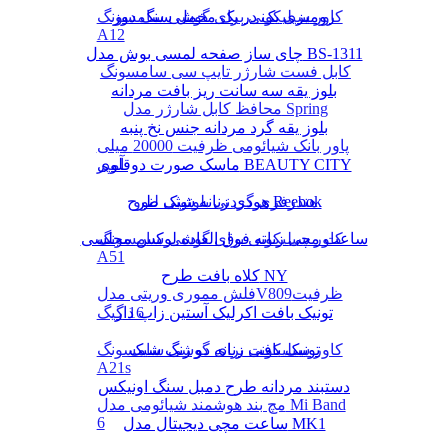
رومیزی یک در یک مخمل سنگ دوز
کاور سیلیکونی برای گوشی سامسونگ
A12
چای ساز صفحه لمسی بوش مدل BS-1311
کابل فست شارژر تایپ سی سامسونگ
بلوز یقه سه سانت ریز بافت مردانه
محافظ کابل شارژر مدل Spring
بلوز یقه گرد مردانه جنس نخ پنبه
پاور بانک شیائومی ظرفیت 20000 میلی
ماسک صورت دوقلوی BEAUTY CITY
آمپر
هودی زنانه شیک طرح Reebok
هندزفری گردنی بلوتوثی لنوو
کاور سیلیکونی برای گوشی سامسونگ
ساعت مچی زنانه فوق العاده لوکس مجلسی
A51
کلاه بافت طرح NY
فلش مموری وریتی مدلV809ظرفیت
16 گیگ
تونیک بافت اکرلیک آستین زاپ دار
تونیک بافت زنانه دو رنگ شیک
کاور سیلیکونی برای گوشی سامسونگ
A21s
دستبند مردانه طرح دمبل سنگ اونیکس
مچ بند هوشمند شیائومی مدل Mi Band
6
ساعت مچی دیجیتال مدل MK1