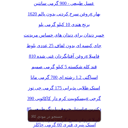
عسل طبیعی - 900 گرمی سانتین
روغن سرخ کردنی بدون پالم 1620g بهار
برنج هندی 10 کیلو گرمی پلو
خمیر دندان برای دندان های حساس مریدنت
چای کیسه ای بدون لفاف 25 عددی بلوط
روغن آفتابگردان غنی شده 810g فامیلا
قند کله شکسته 5 کیلو گرمی صمیم
اسپاگتی 1.2 رشته ای 700 گرمی مانا
اسنک طلایی پذیرایی 175 گرمی چی توز
بیسکوییت کرم دار کاکائویی 390g گرجی
پاستیل حروف با رنگ طبیعی 85g دکتربن
روغن سرخ کردنی بدون پالم 810g اویلا
اسنک پنیری فنری 60 گرمی چاکلز