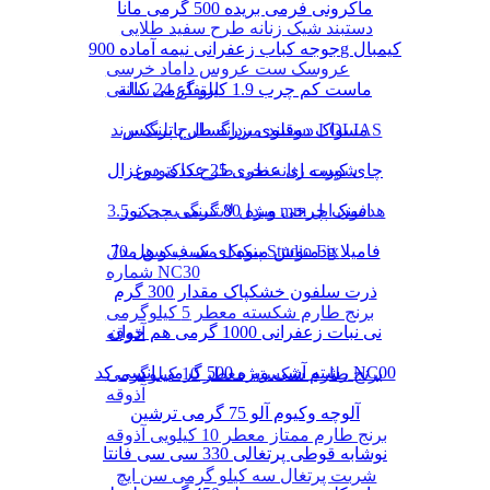
ماکرونی فرمی بریده 500 گرمی مانا
دستبند شیک زنانه طرح سفید طلایی
جوجه کباب زعفرانی نیمه آماده 900g کیمبال
عروسک ست عروس داماد خرسی
ماست کم چرب 1.9 کیلو گرمی کاله
ارتفاع 24 سانتی
دستبند مردانه طرح پلنگ برند LOLIAS
مسواک دوقلوی بزرگسال پاتریکس
چای کیسه ای عطری 25 عددی دوغزال
شورت زنانه نخی طرح کاکتوس
مبدل لایتنینگ به جک 3.5 mm هدفون اپل
اسنک چرخی ویژه 80 گرمی چی توز
دمنوش میوه ای سیب و هل 70g فامیلا
پنکیک مک فیکس مدل Studio Fix
شماره NC30
ذرت سلفون خشکپاک مقدار 300 گرم
برنج طارم شکسته معطر 5 کیلوگرمی
نی نبات زعفرانی 1000 گرمی هم خوان
آذوقه
رشته آشی ویژه 500 گرمی انسی کد NC00
برنج طارم شکسته معطر 10 کیلوگرمی
آذوقه
آلوچه وکیوم آلو 75 گرمی ترشین
برنج طارم ممتاز معطر 10 کیلویی آذوقه
نوشابه قوطی پرتغالی 330 سی سی فانتا
شربت پرتغال سه کیلو گرمی سن ایچ