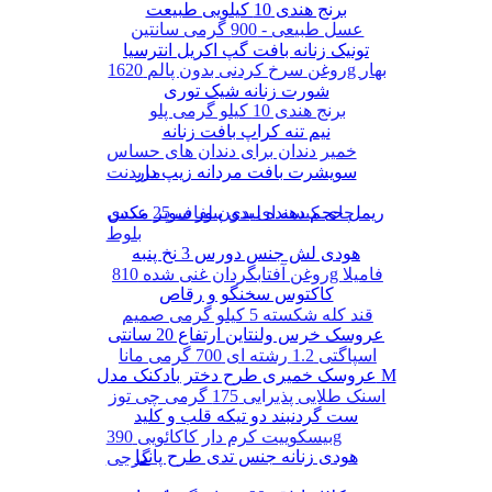
برنج هندی 10 کیلویی طبیعت
عسل طبیعی - 900 گرمی سانتین
تونیک زنانه بافت گپ اکریل انترسیا
روغن سرخ کردنی بدون پالم 1620g بهار
شورت زنانه شیک توری
برنج هندی 10 کیلو گرمی پلو
نیم تنه کراپ بافت زنانه
خمیر دندان برای دندان های حساس
سویشرت بافت مردانه زیپ دار
مریدنت
ریمل حجم دهنده لیدی پیور سوپر مکس
چای کیسه ای بدون لفاف 25 عددی
بلوط
هودی لش جنس دورس 3 نخ پنبه
روغن آفتابگردان غنی شده 810g فامیلا
کاکتوس سخنگو و رقاص
قند کله شکسته 5 کیلو گرمی صمیم
عروسک خرس ولنتاین ارتفاع 20 سانتی
اسپاگتی 1.2 رشته ای 700 گرمی مانا
عروسک خمیری طرح دختر بادکنک مدل M
اسنک طلایی پذیرایی 175 گرمی چی توز
ست گردنبند دو تیکه قلب و کلید
بیسکوییت کرم دار کاکائویی 390g
هودی زنانه جنس تدی طرح پاندا
گرجی