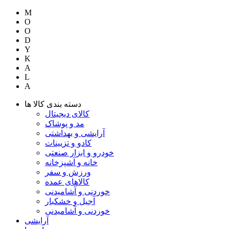
M
O
O
D
Y
K
A
L
A
دسته بندی کالا ها
کالای دیجیتال
مد و پوشاک
آرایشی و بهداشتی
کادو و تزیینات
خودرو و ابزار صنعتی
خانه و آشپزخانه
ورزش و سفر
کالاهای عمده
خوردنی و آشامیدنی
آجیل و خشکبار
خوردنی و آشامیدنی
آرایشی