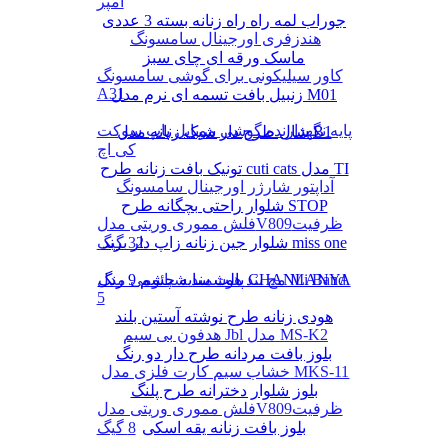
آمپر
جوراب لمه راه راه زنانه بسته 3 عددی
هندزفری اورجینال سامسونگ
ماسک ورقه ای چای سبز
کاور سیلیکونی برای گوشی سامسونگ
A31
زنبیل بافت تسمه ای نرم مدل M01
پایه نگهدارنده گوشی موبایل پاپ سوکت
شال طرح دار شیک زنانه مدل B1
کی اچ
تونیک بافت زنانه طرح cuti cats مدل TI
آداپتور شارژر اورجینال سامسونگ
شلوار راحتی بچگانه طرح STOP
فلش مموری وریتی مدلV809ظرفیت
شلوار جین زنانه زاپ دار برند miss one
32 گیگ
پالت سایه چشم 9 رنگ CHANLANYA
مچ بند هوشمند شیائومی مدل Mi Band
5
هودی زنانه طرح نوشته آستین بلند
هدفون بی سیم Jbl مدل MS-K2
بلوز بافت مردانه طرح دار دو رنگ
خشاب سیم کارت فلزی مدل MKS-11
بلوز شلوار دخترانه طرح پلنگ
فلش مموری وریتی مدلV809ظرفیت
بلوز بافت زنانه یقه اسکی
8 گیگ