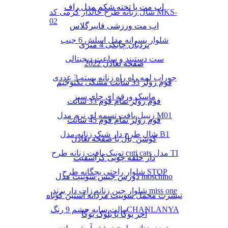
اب مت یا تخته شکم مدل راف
شال زنانه طرح خالدار کرمی کد MKS-
02
اب مت ورزشی فایبرگلاس
شلوار پسرانه مدل اسلش 6 جیب
نردبان چابکی 4 متری
ست دستبند و ساعت دیجیتالی
صفحه تعادل 2022
جوراب لمه راه راه زنانه بسته 3 عددی
فوم رولر 33 سانت مشکی تکنوجیم
ماسک ورقه ای چای سبز
فوم رولر تمام فوم 33 سانت
زنبیل بافت تسمه ای نرم مدل M01
فوم رولر تمام فوم 45 سانت
شال طرح دار شیک زنانه مدل B1
کوشن بال یا صفحه تعادل
تونیک بافت زنانه طرح cuti cats مدل TI
دار حلقه چوبی کراسفیت
شلوار راحتی بچگانه طرح STOP
دورس جنس سوییت مدل moschino
شلوار جین زنانه زاپ دار برند miss one
تیشرت مخمل سوییت مردانه آستین کوتاه
پالت سایه چشم 9 رنگ CHANLANYA
آجر یوگا یا بلوک یوگا