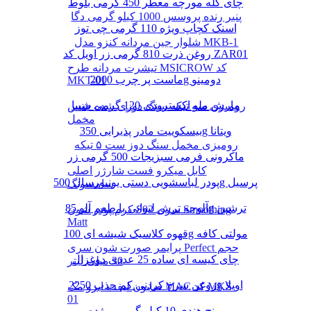
چای کله مورچه معطر 450 گرمی بلوط
پنیر رنده پروسس 1000 کیلو گرمی دگا
اسنک کچاپ ویژه 110 گرمی چی توز
شلوار جین مردانه کنزو مدل MKB-1
روغن ذرت 810 گرمی زر اویل کد ZAR01
تیشرت مردانه طرح MSICROW کد
ماست پر چرب 2000g دومینو
MKT-01
مارش ملو اکسترودی 120 گرمی شیبا
رومیزی سه تیکه سنگ دوزی شده جنس
مخمل
بیسکوییت مادر پذیرایی 350g ویتانا
رومیزی مخمل سنگ دوز ست ۵ تیکه
ماکرونی فرمی سبزیجات 500 گرمی زر
کابل میکرو فست شارژر اصلی
پودر لباسشویی دستی یونیورسال 500g پرسیل
سامسونگ
آلوچه ترش لیوانی با طعم آلو 85g ترشین
کرم پودر شون S02 سری Smoothing
Matt
قهوه کلاسیک شیشه ای 100g مولتی کافه
پرایمر صورت شون سری Perfect حجم
چای کیسه ای ساده 25 عددی دوغزال
30 میلی لیتر
روغن سرخ کردنی کم جذب 2250g اویلا
صابون لیفت ابرو مک MAC کد MKS-
01
برنج هندی 10 کیلو گرمی مژده