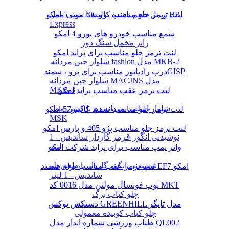
لنت ترمز جلو مناسب پژو 206 تیپ 5 امکو
ریمل حجم دهنده کالیستا بیوتی مدل BB
Express
شمع مناسب خودرو های یورو 4 امکو
رانر مخمل سنگ دوز
لنت ترمز جلو مناسب برای پراید امکو
شلوار جین مردانه fashion مدل MKB-2
درب رادیاتور مناسب برای پژو ، سمندGISP
شلوار جین مردانه MACJNS مدل
MKB-3
لنت ترمز عقب مناسب پراید امکو
شلوار اسلش مردانه دم پا کشی مدل
لنت ترمز جلو مناسب سمند کالیبر57 امکو
MSK
لنت ترمز جلو مناسب پژو 405 و پارس امکو
نوشیدنی انگور قرمز گازدار ساندیس - 1
لیتر
واتر پمپ مناسب برای پراید شرکت امکو
نوشیدنی انگور گازدار با طعم هلو
لنت ترمز عقب مناسب برای سمند EF7 امکو
ساندیس - 1 لیتر
توپ فوتسال مولتن مدل 0016 کد MKT
چلو کباب برگ
دستکش بوکس GREENHILL مدل تایگر
چلو کباب کوبیده معمولی
طناب ورزشی شماره انداز مدل QL002