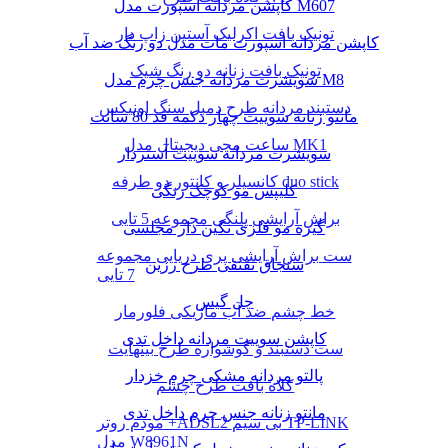
کاپشن مردانه اسپورت مدل M607
تونیک بافت اکرلیک آستین زاپ دار
کاپشن مردانه اسپورت مات مدل دو رنگ ضد آب
تونیک بافت زنانه دو رنگ شیک
سویشرت مردانه جنس چرم مدل M8
دستبند مردانه طرح دمبل سنگ اونیکس
مانتو زنانه سوییت چهار دکمه قد 80 سانت
ساعت مچی دیجیتال مدل MK1
سویشرت مردانه سوییت آستردار
کانسیلر و کانتور دو طرفه duo stick
کلیپس مو کوچک رنگی
براش آرایشی پلنگی مجموعه 5 تایی
گیره مو فلزی نگین دار مجلسی
ست براش آرایشی پری دریایی مجموعه
سنجاق تقتقی طرح رزین
7 تایی
چل گیس
خط چشم ضد آب ماژیکی فلورمار
کاپشن سوییت مردانه داخل تدی
ست دستبند و گوشواره طرح بینهایت
پالتو مردانه مشکی چرم خزدار
کلاه بافت طرح چشم
مانتو زنانه جنس چرم داخل تدی
مودم روتر +ADSL2 بی سیم TP-LINK
مدل W8961N