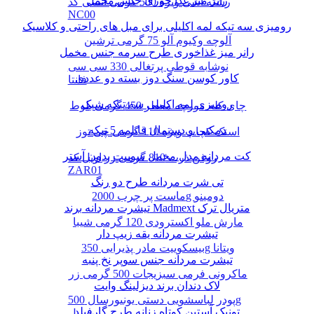
رانر میز غذا خوری جنس مخمل
رشته آشی ویژه 500 گرمی انسی کد
NC00
رومیزی سه تیکه لمه اکلیلی برای مبل های راحتی و کلاسیک
آلوچه وکیوم آلو 75 گرمی ترشین
رانر میز غذاخوری طرح سرمه جنس مخمل
نوشابه قوطی پرتغالی 330 سی سی
کاور کوسن سنگ دوز بسته دو عددی
فانتا
رومیزی لمه اکلیلی سه تیکه شیک
چای کله مورچه معطر 450 گرمی بلوط
دمکنی و دستمال قابلمه 5 تیکه
اسنک کچاپ ویژه 110 گرمی چی توز
کت مردانه مدل مخمل سوییت بدون آستر
روغن ذرت 810 گرمی زر اویل کد
ZAR01
تی شرت مردانه طرح دو رنگ
ماست پر چرب 2000g دومینو
تیشرت مردانه برند Madmext متریال ترک
مارش ملو اکسترودی 120 گرمی شیبا
تیشرت مردانه یقه زیپ دار
بیسکوییت مادر پذیرایی 350g ویتانا
تیشرت مردانه جنس سوپر نخ پنبه
ماکرونی فرمی سبزیجات 500 گرمی زر
لاک دندان برند دیزلینگ وایت
پودر لباسشویی دستی یونیورسال 500g
تونیک آستین کوتاه زنانه طرح گارفیلد
پرسیل