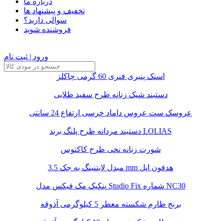
درباره ما
تخفیف و پیشنهاد ها
سوالی دارید؟
فروشنده شوید
ورود | ثبت نام
اسنک پنیری فنری 60 گرمی چاکلز
دستبند شیک زنانه طرح سفید طلایی
عروسک ست عروس داماد خرسی ارتفاع 24 سانتی
دستبند مردانه طرح پلنگ برند LOLIAS
شورت زنانه نخی طرح کاکتوس
مبدل لایتنینگ به جک 3.5 mm هدفون اپل
پنکیک مک فیکس مدل Studio Fix شماره NC30
برنج طارم شکسته معطر 5 کیلوگرمی آذوقه