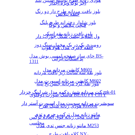
هودی زنانه طرح نوشته آستین بلند
آجر یوگا ویژه آجدار
بلوز بافت مردانه طرح دار دو رنگ
حلقه پیلاتس
بلوز شلوار دخترانه طرح پلنگ
قیچی پیلاتس و یوگا
بلوز بافت زنانه یقه اسکی
ول اسلاید بیضی شکل جوراب دار
رومیزی یک در یک مخمل سنگ دوز
حلقه لاغری مدل هولا هوپ
چای ساز صفحه لمسی بوش مدل BS-
پد اسکات ایرانی
1311
کاپشن مردانه مدل M601
بلوز یقه سه سانت ریز بافت مردانه
کاپشن مردانه اسپورت مدل M602
بلوز یقه گرد مردانه جنس نخ پنبه
کت مردانه شش دکمه مدل شرلینگ خزدار mk-01
ماسک صورت دوقلوی BEAUTY CITY
سویشرت مردانه سوییت مدل اسپورت آستر دار
هودی زنانه شیک طرح Reebok
مانتو زنانه مدل ترکیب چرم و تدی
ساعت مچی زنانه فوق العاده لوکس
مجلسی
مانتو زنانه جنس تدی مدل M253
کلاه بافت طرح NY