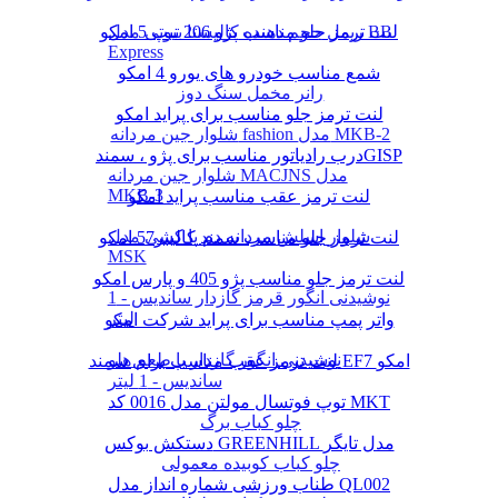
لنت ترمز جلو مناسب پژو 206 تیپ 5 امکو
ریمل حجم دهنده کالیستا بیوتی مدل BB
Express
شمع مناسب خودرو های یورو 4 امکو
رانر مخمل سنگ دوز
لنت ترمز جلو مناسب برای پراید امکو
شلوار جین مردانه fashion مدل MKB-2
درب رادیاتور مناسب برای پژو ، سمندGISP
شلوار جین مردانه MACJNS مدل
MKB-3
لنت ترمز عقب مناسب پراید امکو
شلوار اسلش مردانه دم پا کشی مدل
لنت ترمز جلو مناسب سمند کالیبر57 امکو
MSK
لنت ترمز جلو مناسب پژو 405 و پارس امکو
نوشیدنی انگور قرمز گازدار ساندیس - 1
لیتر
واتر پمپ مناسب برای پراید شرکت امکو
نوشیدنی انگور گازدار با طعم هلو
لنت ترمز عقب مناسب برای سمند EF7 امکو
ساندیس - 1 لیتر
توپ فوتسال مولتن مدل 0016 کد MKT
چلو کباب برگ
دستکش بوکس GREENHILL مدل تایگر
چلو کباب کوبیده معمولی
طناب ورزشی شماره انداز مدل QL002