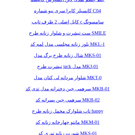
کانسیلر کاپرا سری نیو شماره C04
کابل اصلی 2 طرف تایپ c سامسونگ
ست تیشرت و شلوار زنانه طرح SMILE
بلوز زنانه مجلسی مدل لمه کد MKL-1
شال زنانه طرح برگ مدل MKS-01
تیشرت طرح jack مدل MKJ-01
شلوار مردانه لی کتان مدل MKT-0
سرهمی جین دخترانه مدل تدی کد MKB-01
سرهمی جین پسرانه کد MKB-02
تاپ شلوارک مخمل زنانه طرح happy
مانتو چهارخانه زنانه کد MKM-01
شورت زنانه توری کد MKS-01