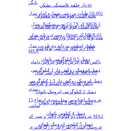
تایگر
دار حلقه پلاستیکی نشکن es
طناب ورزشی شماره انداز مدل QL002
تخته استپ فوم سه لایه معمولی
توپ بسکتبال مدل GL7X کد MKB-1
تخته استپ فوم چهار لایه ۵۵ سانتی
روسری زنانه مدل flower کد MKR-01
مت یوگا یا زیر انداز ورزشی کراس لینک
شلوار اسلش مردانه دم پا زیپ مدل
زیر انداز ورزشی یوگا مت TPE
MSX
دمبل 0.5 کیلوگرمی بانوان
باکس هدیه خرس دوقلو عروس داماد
دمبل ایروبیک روکش‌ دار 1 کیلوگرمی
عروسک دختر پسر مدل MKP-01
دمبل ایروبیک روکش‌ دار 1.5 کیلوگرمی
باکس هدیه زنانه دستبند و عروسک
نمدی
دمبل 2 کیلوگرمی ایروبیک بانوان
عروسک اختاپوس مدل مودی ارتفاع 15
دمبل ایروبیک 3 کیلویی بانوان
سانتی
دمبل 4 کیلویی بانوان
عروسک دو قولوی دختر و پسر کد MA2
دمبل 5 کیلویی ایروبیک بانوان
عروسک خمیری طرح پدر بزرگ فانتزی