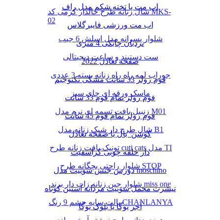
اب مت یا تخته شکم مدل راف
شال زنانه طرح خالدار کرمی کد MKS-
02
اب مت ورزشی فایبرگلاس
شلوار پسرانه مدل اسلش 6 جیب
نردبان چابکی 4 متری
ست دستبند و ساعت دیجیتالی
صفحه تعادل 2022
جوراب لمه راه راه زنانه بسته 3 عددی
فوم رولر 33 سانت مشکی تکنوجیم
ماسک ورقه ای چای سبز
فوم رولر تمام فوم 33 سانت
زنبیل بافت تسمه ای نرم مدل M01
فوم رولر تمام فوم 45 سانت
شال طرح دار شیک زنانه مدل B1
کوشن بال یا صفحه تعادل
تونیک بافت زنانه طرح cuti cats مدل TI
دار حلقه چوبی کراسفیت
شلوار راحتی بچگانه طرح STOP
دورس جنس سوییت مدل moschino
شلوار جین زنانه زاپ دار برند miss one
تیشرت مخمل سوییت مردانه آستین کوتاه
پالت سایه چشم 9 رنگ CHANLANYA
آجر یوگا یا بلوک یوگا