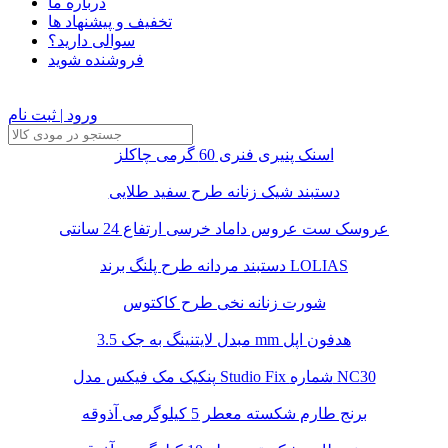
درباره ما
تخفیف و پیشنهاد ها
سوالی دارید؟
فروشنده شوید
ورود | ثبت نام
اسنک پنیری فنری 60 گرمی چاکلز
دستبند شیک زنانه طرح سفید طلایی
عروسک ست عروس داماد خرسی ارتفاع 24 سانتی
دستبند مردانه طرح پلنگ برند LOLIAS
شورت زنانه نخی طرح کاکتوس
مبدل لایتنینگ به جک 3.5 mm هدفون اپل
پنکیک مک فیکس مدل Studio Fix شماره NC30
برنج طارم شکسته معطر 5 کیلوگرمی آذوقه