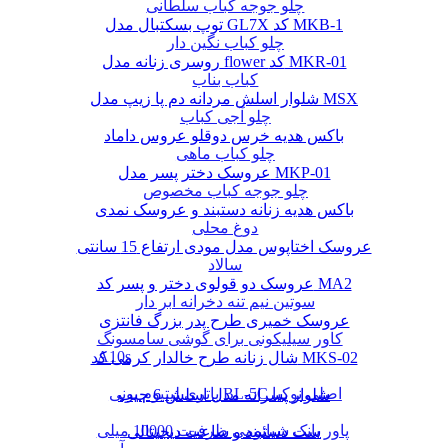
چلو جوجه کباب سلطانی
توپ بسکتبال مدل GL7X کد MKB-1
چلو کباب نگین دار
روسری زنانه مدل flower کد MKR-01
کباب بناب
شلوار اسلش مردانه دم پا زیپ مدل MSX
چلو آجی کباب
باکس هدیه خرس دوقلو عروس داماد
چلو کباب ماهی
عروسک دختر پسر مدل MKP-01
چلو جوجه کباب مخصوص
باکس هدیه زنانه دستبند و عروسک نمدی
دوغ محلی
عروسک اختاپوس مدل مودی ارتفاع 15 سانتی
سالاد
عروسک دو قولوی دختر و پسر کد MA2
سوتین نیم تنه دخرانه ابر دار
عروسک خمیری طرح پدر بزرگ فانتزی
کاور سیلیکونی برای گوشی سامسونگ
A10s
شال زنانه طرح خالدار کرمی کد MKS-02
باتری لیتیوم یونی BL-5C اصلی نوکیا
شلوار پسرانه مدل اسلش 6 جیب
پاور بانک شیائومی ظرفیت 10000 میلی
ست دستبند و ساعت دیجیتالی