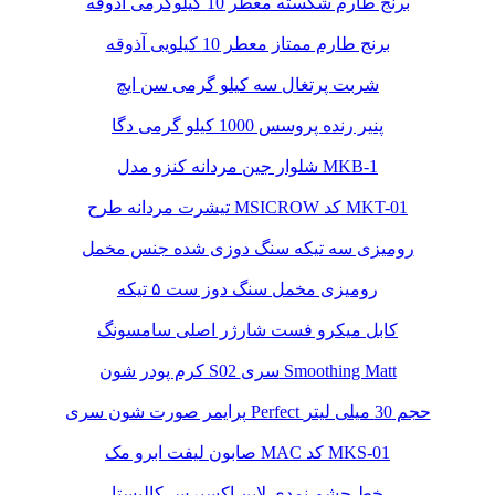
برنج طارم شکسته معطر 10 کیلوگرمی آذوقه
برنج طارم ممتاز معطر 10 کیلویی آذوقه
شربت پرتغال سه کیلو گرمی سن ایچ
پنیر رنده پروسس 1000 کیلو گرمی دگا
شلوار جین مردانه کنزو مدل MKB-1
تیشرت مردانه طرح MSICROW کد MKT-01
رومیزی سه تیکه سنگ دوزی شده جنس مخمل
رومیزی مخمل سنگ دوز ست ۵ تیکه
کابل میکرو فست شارژر اصلی سامسونگ
کرم پودر شون S02 سری Smoothing Matt
پرایمر صورت شون سری Perfect حجم 30 میلی لیتر
صابون لیفت ابرو مک MAC کد MKS-01
خط چشم نمدی لاین اکسپرس کالیستا