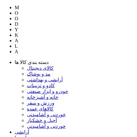
M
O
O
D
Y
K
A
L
A
دسته بندی کالا ها
کالای دیجیتال
مد و پوشاک
آرایشی و بهداشتی
کادو و تزیینات
خودرو و ابزار صنعتی
خانه و آشپزخانه
ورزش و سفر
کالاهای عمده
خوردنی و آشامیدنی
آجیل و خشکبار
خوردنی و آشامیدنی
آرایشی