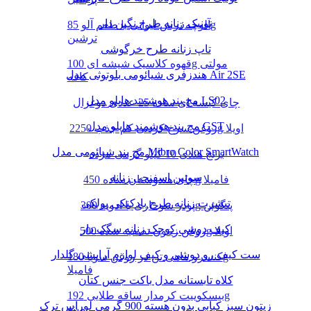
تونیک زنانه طرح نگین دار
آلوچه ترش لیوانی با طعم آلو 85g
ترشین
تاپ زنانه طرح خرگوشی
قهوه کلاسیک شیشه ای 100g مولتی
هندزفری شیائومی بلوتوثی مدل Air 2SE
کافه
مچ بند هوشمند هایلو مدل LS02
چای کیسه ای ساده 25 عددی دوغزال
مچ بند هوشمند هایلو مدل GST
روغن سرخ کردنی کم جذب 2250g اویلا
مچ بند شیائومی مدل Mibro Color SmartWatch
برنج هندی 10 کیلو گرمی مژده
سوتین اسفنجی زنانه
چای هندوستان ساده 450g فامیلا
تیشرت زنانه طرح بادکنکی پولکی
پودر سوخاری با ادویه 300g پنگوئن
کیف دوشی کوچک زنانه سگک دار
روغن زیتون تصفیه شده 500g اویلا
ست کیف رو دوشی و کیف لوازم آرایشی گلدار
کنسرو ماهی تن در روغن سویا 180g
فامیلا
کلاه تابستانه مدل باکت جنس کتان
بیسکوییت کرمدار ساقه طلایی 192g
زیتون سبز کبابی بدون هسته 900 گرمی لوراس ترک
مینو