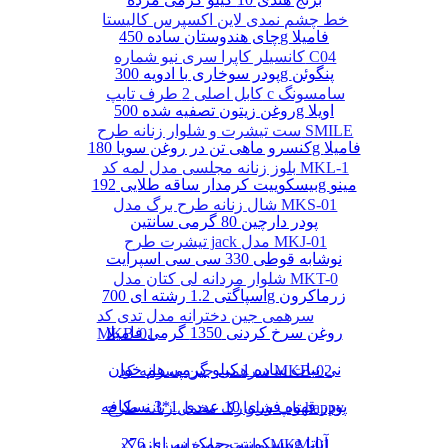
خط چشم نمدی لاین اکسپرس کالیستا
چای هندوستان ساده 450g فامیلا
کانسیلر کاپرا سری نیو شماره C04
پودر سوخاری با ادویه 300g پنگوئن
کابل اصلی 2 طرف تایپ c سامسونگ
روغن زیتون تصفیه شده 500g اویلا
ست تیشرت و شلوار زنانه طرح SMILE
کنسرو ماهی تن در روغن سویا 180g فامیلا
بلوز زنانه مجلسی مدل لمه کد MKL-1
بیسکوییت کرمدار ساقه طلایی 192g مینو
شال زنانه طرح برگ مدل MKS-01
پودر دارچین 80 گرمی سانتین
تیشرت طرح jack مدل MKJ-01
نوشابه قوطی 330 سی سی اسپرایت
شلوار مردانه لی کتان مدل MKT-0
اسپاگتی 1.2 رشته ای 700g زرماکرون
سرهمی جین دخترانه مدل تدی کد
روغن سرخ کردنی 1350 گرمی فامیلا
MKB-01
نی نبات ساده 1 کیلو گرمی هم خوان
سرهمی جین پسرانه کد MKB-02
پودر قهوه فوری 10 عددی 1*3 نسکافه
تاپ شلوارک مخمل زنانه طرح happy
بیسکوییت چمک سرای 276g آناتا
مانتو چهارخانه زنانه کد MKM-01