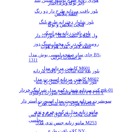
هودی زنانه طرح نوشته آستین بلند
آجر یوگا ویژه آجدار
بلوز بافت مردانه طرح دار دو رنگ
حلقه پیلاتس
بلوز شلوار دخترانه طرح پلنگ
قیچی پیلاتس و یوگا
بلوز بافت زنانه یقه اسکی
ول اسلاید بیضی شکل جوراب دار
رومیزی یک در یک مخمل سنگ دوز
حلقه لاغری مدل هولا هوپ
چای ساز صفحه لمسی بوش مدل BS-
پد اسکات ایرانی
1311
کاپشن مردانه مدل M601
بلوز یقه سه سانت ریز بافت مردانه
کاپشن مردانه اسپورت مدل M602
بلوز یقه گرد مردانه جنس نخ پنبه
کت مردانه شش دکمه مدل شرلینگ خزدار mk-01
ماسک صورت دوقلوی BEAUTY CITY
سویشرت مردانه سوییت مدل اسپورت آستر دار
هودی زنانه شیک طرح Reebok
مانتو زنانه مدل ترکیب چرم و تدی
ساعت مچی زنانه فوق العاده لوکس
مجلسی
مانتو زنانه جنس تدی مدل M253
کلاه بافت طرح NY