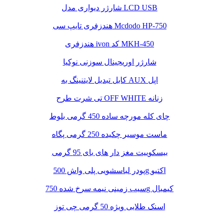
شارژر دیواری مدل LCD USB
هندزفری تایپ سی Mcdodo HP-750
هندزفری ivon کد MKH-450
شارژر اوریجینال سوزنی نوکیا
کابل تبدیل لایتنینگ به AUX اپل
تی شرت طرح OFF WHITE زنانه
چای کله مورچه ساده 450 گرمی بلوط
ماست موسیر چکیده 250 گرمی پگاه
بیسکوییت مغز دار های بای 95 گرمی
پودر لباسشویی پلی واش 500g اکتیو
سیب زمینی نیمه سرخ شده 750g کیمبال
اسنک طلایی ویژه 50 گرمی چی توز