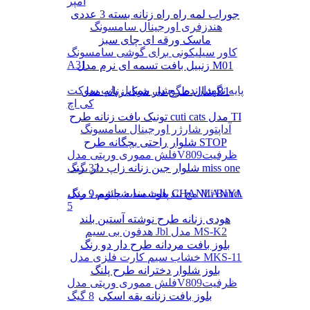
آمپر
جوراب لمه راه راه زنانه بسته 3 عددی
هندزفری اورجینال سامسونگ
ماسک ورقه ای چای سبز
کاور سیلیکونی برای گوشی سامسونگ
A31
زنبیل بافت تسمه ای نرم مدل M01
پایه نگهدارنده گوشی موبایل پاپ سوکت
شال طرح دار شیک زنانه مدل B1
کی اچ
تونیک بافت زنانه طرح cuti cats مدل TI
آداپتور شارژر اورجینال سامسونگ
شلوار راحتی بچگانه طرح STOP
فلش مموری وریتی مدلV809ظرفیت
شلوار جین زنانه زاپ دار برند miss one
32 گیگ
پالت سایه چشم 9 رنگ CHANLANYA
مچ بند هوشمند شیائومی مدل Mi Band
5
هودی زنانه طرح نوشته آستین بلند
هدفون بی سیم Jbl مدل MS-K2
بلوز بافت مردانه طرح دار دو رنگ
خشاب سیم کارت فلزی مدل MKS-11
بلوز شلوار دخترانه طرح پلنگ
فلش مموری وریتی مدلV809ظرفیت
بلوز بافت زنانه یقه اسکی
8 گیگ