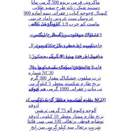
ماکرونی فرمی بریده 500 گرمی مانا
دستبند شیک زنانه طرح سفید طلایی
جوجه کباب زعفرانی نیمه آماده 900g کیمبال
عروسک ست عروس داماد خرسی
ماست کم چرب 1.9 کیلو گرمی کاله
ارتفاع 24 سانتی
دستبند مردانه طرح پلنگ برند LOLIAS
مسواک دوقلوی بزرگسال پاتریکس
چای کیسه ای عطری 25 عددی دوغزال
شورت زنانه نخی طرح کاکتوس
مبدل لایتنینگ به جک 3.5 mm هدفون اپل
اسنک چرخی ویژه 80 گرمی چی توز
دمنوش میوه ای سیب و هل 70g فامیلا
پنکیک مک فیکس مدل Studio Fix
شماره NC30
ذرت سلفون خشکپاک مقدار 300 گرم
برنج طارم شکسته معطر 5 کیلوگرمی
نی نبات زعفرانی 1000 گرمی هم خوان
آذوقه
رشته آشی ویژه 500 گرمی انسی کد NC00
برنج طارم شکسته معطر 10 کیلوگرمی
آذوقه
آلوچه وکیوم آلو 75 گرمی ترشین
برنج طارم ممتاز معطر 10 کیلویی آذوقه
نوشابه قوطی پرتغالی 330 سی سی فانتا
شربت پرتغال سه کیلو گرمی سن ایچ