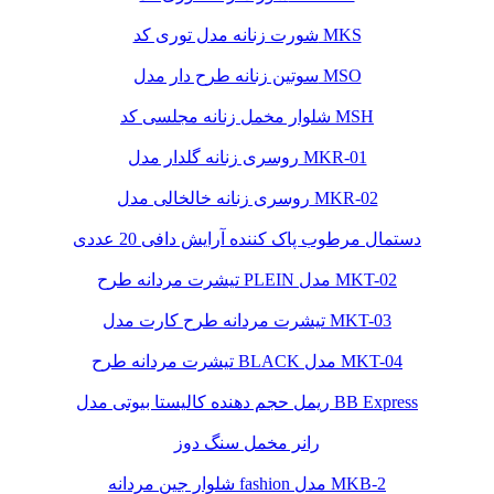
شورت زنانه مدل توری کد MKS
سوتین زنانه طرح دار مدل MSO
شلوار مخمل زنانه مجلسی کد MSH
روسری زنانه گلدار مدل MKR-01
روسری زنانه خالخالی مدل MKR-02
دستمال مرطوب پاک کننده آرایش دافی 20 عددی
تیشرت مردانه طرح PLEIN مدل MKT-02
تیشرت مردانه طرح کارت مدل MKT-03
تیشرت مردانه طرح BLACK مدل MKT-04
ریمل حجم دهنده کالیستا بیوتی مدل BB Express
رانر مخمل سنگ دوز
شلوار جین مردانه fashion مدل MKB-2