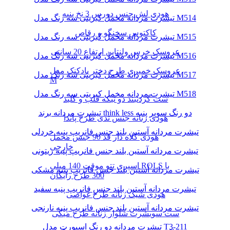
هودی لش جنس دورس 3 نخ پنبه
تیشرت مردانه مخمل کبریتی سه رنگ مدل M514
کاکتوس سخنگو و رقاص
تیشرت مردانه مخمل کبریتی سه رنگ مدل M515
عروسک خرس ولنتاین ارتفاع 20 سانتی
تیشرت مردانه مخمل کبریتی سه رنگ مدل M516
عروسک خمیری طرح دختر بادکنک مدل
تیشرت مردانه مخمل کبریتی سه رنگ مدل M517
M
تیشرت مردانه مخمل کبریتی سه رنگ مدل M518
ست گردنبند دو تیکه قلب و کلید
تیشرت مردانه برند think less دو رنگ سوپر پنبه
هودی زنانه جنس تدی طرح پاندا
تیشرت مردانه آستین بلند جنس فانریپ پنبه خردلی
هودی کلاه دار قد 90 جنس مخمل
خارجی
تیشرت مردانه آستین بلند جنس فانریپ پنبه زیتونی
اسپری تتو موقت 140 میلی ROLS با
تیشرت مردانه آستین بلند جنس فانریپ پنبه مشکی
300 طرح رایگان
تیشرت مردانه آستین بلند جنس فانریپ پنبه سفید
هودی شیک زنانه طرح غواصی
تیشرت مردانه آستین بلند جنس فانریپ پنبه نارنجی
ست سویشرت شلوار زنانه طرح میکی
تیشرت مردانه دو رنگ اسپورت مدل T3-211