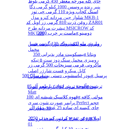
چای کله مورچه معطر 450 گرمی بلوط
پنیر رنده پروسس 1000 کیلو گرمی دگا
اسنک کچاپ ویژه 110 گرمی چی توز
شلوار جین مردانه کنزو مدل MKB-1
روغن ذرت 810 گرمی زر اویل کد ZAR01
تیشرت مردانه طرح MSICROW کد
ماست پر چرب 2000g دومینو
MKT-01
مارش ملو اکسترودی 120 گرمی شیبا
رومیزی سه تیکه سنگ دوزی شده جنس
مخمل
بیسکوییت مادر پذیرایی 350g ویتانا
رومیزی مخمل سنگ دوز ست ۵ تیکه
ماکرونی فرمی سبزیجات 500 گرمی زر
کابل میکرو فست شارژر اصلی
پودر لباسشویی دستی یونیورسال 500g پرسیل
سامسونگ
آلوچه ترش لیوانی با طعم آلو 85g ترشین
کرم پودر شون S02 سری Smoothing
Matt
قهوه کلاسیک شیشه ای 100g مولتی کافه
پرایمر صورت شون سری Perfect حجم
چای کیسه ای ساده 25 عددی دوغزال
30 میلی لیتر
روغن سرخ کردنی کم جذب 2250g اویلا
صابون لیفت ابرو مک MAC کد MKS-
01
برنج هندی 10 کیلو گرمی مژده