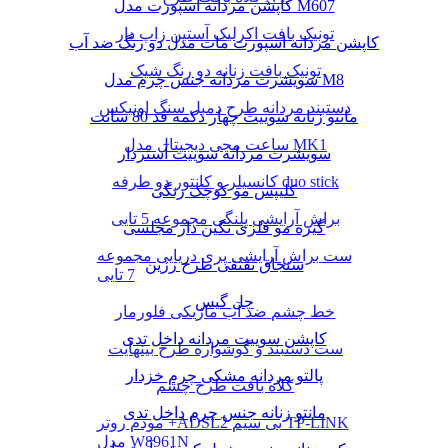
کاپشن مردانه اسپورت مدل M607
تونیک بافت اکرلیک آستین زاپ دار
کاپشن مردانه اسپورت مات مدل دو رنگ ضد آب
تونیک بافت زنانه دو رنگ شیک
سویشرت مردانه جنس چرم مدل M8
دستبند مردانه طرح دمبل سنگ اونیکس
مانتو زنانه سوییت چهار دکمه قد 80 سانت
ساعت مچی دیجیتال مدل MK1
سویشرت مردانه سوییت آستردار
کانسیلر و کانتور دو طرفه duo stick
کلیپس مو کوچک رنگی
براش آرایشی پلنگی مجموعه 5 تایی
گیره مو فلزی نگین دار مجلسی
ست براش آرایشی پری دریایی مجموعه
سنجاق تقتقی طرح رزین
7 تایی
چل گیس
خط چشم ضد آب ماژیکی فلورمار
کاپشن سوییت مردانه داخل تدی
ست دستبند و گوشواره طرح بینهایت
پالتو مردانه مشکی چرم خزدار
کلاه بافت طرح چشم
مانتو زنانه جنس چرم داخل تدی
مودم روتر +ADSL2 بی سیم TP-LINK
مدل W8961N