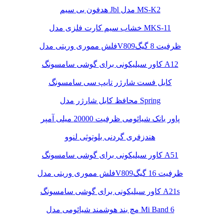
هدفون بی سیم Jbl مدل MS-K2
خشاب سیم کارت فلزی مدل MKS-11
فلش مموری وریتی مدلV809ظرفیت 8 گیگ
کاور سیلیکونی برای گوشی سامسونگ A12
کابل فست شارژر تایپ سی سامسونگ
محافظ کابل شارژر مدل Spring
پاور بانک شیائومی ظرفیت 20000 میلی آمپر
هندزفری گردنی بلوتوثی لنوو
کاور سیلیکونی برای گوشی سامسونگ A51
فلش مموری وریتی مدلV809ظرفیت 16 گیگ
کاور سیلیکونی برای گوشی سامسونگ A21s
مچ بند هوشمند شیائومی مدل Mi Band 6