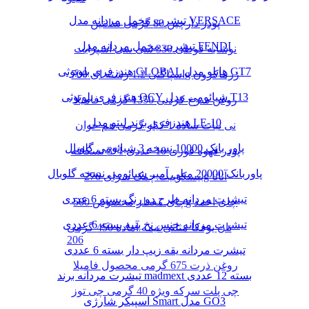
تیشرت مخمل مردانه مدل VERSACE
پودر دارچین 80 گرمی سانتین
تیشرت مخمل مردانه مدل FENDI
نوشابه قوطی 330 سی سی اسپرایت
هندزفری بلوتوثی GLOBAL هایلو مدل GT7
اسپاگتی 1.2 رشته ای 700g زرماکرون
هندزفری بلوتوثی QCY شیائومی مدل T13
روغن سرخ کردنی 1350 گرمی فامیلا
هندزفری برند لیتو مدل LE-10
نی نبات ساده 1 کیلو گرمی هم خوان
پاور بانک 10000 نسخه 3 شیائومی گلوبال
پودر قهوه فوری 10 عددی 1*3 نسکافه
پاوربانک 20000 میلی آمپر شیائومی نسخه گلوبال
بیسکوییت چمک سرای 276g آناتا
تیشرت مردانه طرح دو رنگ بسته 6 عددی
چای معطر مخصوص 500g چای احمد
تیشرت مردانه جنس نخ پنبه بسته 6 عددی
نان یوفکا مثلثی نیمه آماده 450 گرمی
206
تیشرت مردانه یقه زیپ دار بسته 6 عددی
روغن ذرت 675 گرمی محصول فامیلا
تیشرت مردانه برند madmext بسته 12 عددی
چی پلت سرکه ویژه 40 گرمی چی توز
اسپیکر شارژی Smart مدل GO3