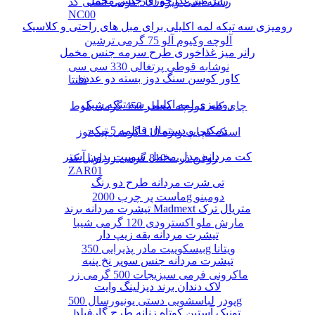
رانر میز غذا خوری جنس مخمل
رشته آشی ویژه 500 گرمی انسی کد
NC00
رومیزی سه تیکه لمه اکلیلی برای مبل های راحتی و کلاسیک
آلوچه وکیوم آلو 75 گرمی ترشین
رانر میز غذاخوری طرح سرمه جنس مخمل
نوشابه قوطی پرتغالی 330 سی سی
کاور کوسن سنگ دوز بسته دو عددی
فانتا
رومیزی لمه اکلیلی سه تیکه شیک
چای کله مورچه معطر 450 گرمی بلوط
دمکنی و دستمال قابلمه 5 تیکه
اسنک کچاپ ویژه 110 گرمی چی توز
کت مردانه مدل مخمل سوییت بدون آستر
روغن ذرت 810 گرمی زر اویل کد
ZAR01
تی شرت مردانه طرح دو رنگ
ماست پر چرب 2000g دومینو
تیشرت مردانه برند Madmext متریال ترک
مارش ملو اکسترودی 120 گرمی شیبا
تیشرت مردانه یقه زیپ دار
بیسکوییت مادر پذیرایی 350g ویتانا
تیشرت مردانه جنس سوپر نخ پنبه
ماکرونی فرمی سبزیجات 500 گرمی زر
لاک دندان برند دیزلینگ وایت
پودر لباسشویی دستی یونیورسال 500g
تونیک آستین کوتاه زنانه طرح گارفیلد
پرسیل