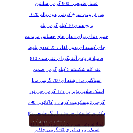
عسل طبیعی - 900 گرمی سانتین
روغن سرخ کردنی بدون پالم 1620g بهار
برنج هندی 10 کیلو گرمی پلو
خمیر دندان برای دندان های حساس مریدنت
چای کیسه ای بدون لفاف 25 عددی بلوط
روغن آفتابگردان غنی شده 810g فامیلا
قند کله شکسته 5 کیلو گرمی صمیم
اسپاگتی 1.2 رشته ای 700 گرمی مانا
اسنک طلایی پذیرایی 175 گرمی چی توز
بیسکوییت کرم دار کاکائویی 390g گرجی
پاستیل حروف با رنگ طبیعی 85g دکتربن
روغن سرخ کردنی بدون پالم 810g اویلا
اسنک پنیری فنری 60 گرمی چاکلز