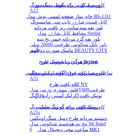
رومیزی یک در یک مخمل سنگ دوز
کاور سیلیکونی برای گوشی سامسونگ
A12
چای ساز صفحه لمسی بوش مدل BS-1311
کابل فست شارژر تایپ سی سامسونگ
بلوز یقه سه سانت ریز بافت مردانه
محافظ کابل شارژر مدل Spring
بلوز یقه گرد مردانه جنس نخ پنبه
پاور بانک شیائومی ظرفیت 20000 میلی
ماسک صورت دوقلوی BEAUTY CITY
آمپر
هودی زنانه شیک طرح Reebok
هندزفری گردنی بلوتوثی لنوو
کاور سیلیکونی برای گوشی سامسونگ
ساعت مچی زنانه فوق العاده لوکس مجلسی
A51
کلاه بافت طرح NY
فلش مموری وریتی مدلV809ظرفیت
16 گیگ
تونیک بافت اکرلیک آستین زاپ دار
تونیک بافت زنانه دو رنگ شیک
کاور سیلیکونی برای گوشی سامسونگ
A21s
دستبند مردانه طرح دمبل سنگ اونیکس
مچ بند هوشمند شیائومی مدل Mi Band
6
ساعت مچی دیجیتال مدل MK1