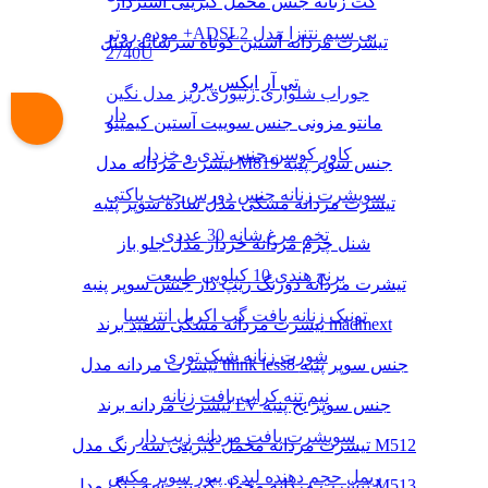
کت زنانه جنس مخمل کبریتی آستردار
مودم روتر +ADSL2 بی سیم نتنزا مدل
تیشرت مردانه آستین کوتاه سرشانه شنل
2740U
تی آر ایکس پرو
جوراب شلواری زنبوری ریز مدل نگین
دار
مانتو مزونی جنس سوییت آستین کیمینو
کاور کوسن جنس تدی و خزدار
تیشرت مردانه مدل M819 جنس سوپر پنبه
سویشرت زنانه جنس دورس جیب پاکتی
تیشرت مردانه مشکی مدل ساده سوپر پنبه
تخم مرغ شانه 30 عددی
شنل چرم مردانه خزدار مدل جلو باز
برنج هندی 10 کیلویی طبیعت
تیشرت مردانه دورنگ زیپ دار جنس سوپر پنبه
تونیک زنانه بافت گپ اکریل انترسیا
تیشرت مردانه مشکی سفید برند madmext
شورت زنانه شیک توری
تیشرت مردانه مدل think less8 جنس سوپر پنبه
نیم تنه کراپ بافت زنانه
تیشرت مردانه برند LV جنس سوپر نخ پنبه
سویشرت بافت مردانه زیپ دار
تیشرت مردانه مخمل کبریتی سه رنگ مدل M512
ریمل حجم دهنده لیدی پیور سوپر مکس
تیشرت مردانه مخمل کبریتی سه رنگ مدل M513