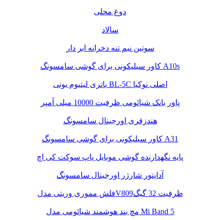
دوغ محلی
سالاد
سوتین نیم تنه دخرانه ابر دار
کاور سیلیکونی برای گوشی سامسونگ A10s
باتری لیتیوم یونی BL-5C اصلی نوکیا
پاور بانک شیائومی ظرفیت 10000 میلی آمپر
هندزفری اورجینال سامسونگ
کاور سیلیکونی برای گوشی سامسونگ A31
پایه نگهدارنده گوشی موبایل پاپ سوکت کی اچ
آداپتور شارژر اورجینال سامسونگ
فلش مموری وریتی مدلV809ظرفیت 32 گیگ
مچ بند هوشمند شیائومی مدل Mi Band 5