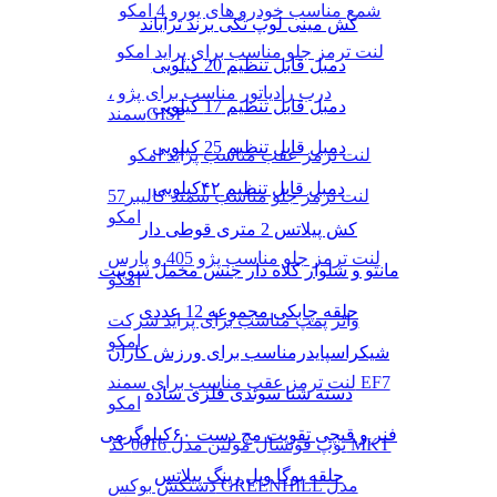
شمع مناسب خودرو های یورو 4 امکو
کش مینی لوپ تکی برند تراباند
لنت ترمز جلو مناسب برای پراید امکو
دمبل قابل تنظیم 20 کیلویی
درب رادیاتور مناسب برای پژو ،
دمبل قابل تنظیم 17 کیلویی
سمندGISP
دمبل قابل تنظیم 25 کیلویی
لنت ترمز عقب مناسب پراید امکو
دمبل قابل تنظیم ۴۲کیلویی
لنت ترمز جلو مناسب سمند کالیبر57
امکو
کش پیلاتس 2 متری قوطی دار
لنت ترمز جلو مناسب پژو 405 و پارس
مانتو و شلوار کلاه دار جنس مخمل سوییت
امکو
حلقه چابکی مجموعه 12 عددی
واتر پمپ مناسب برای پراید شرکت
امکو
شیکراسپایدرمناسب برای ورزش کاران
لنت ترمز عقب مناسب برای سمند EF7
دسته شنا سوئدی فلزی ساده
امکو
فنر و قیچی تقویت مچ دست ۶۰کیلوگرمی
توپ فوتسال مولتن مدل 0016 کد MKT
حلقه یوگا ویل رینگ پیلاتس
دستکش بوکس GREENHILL مدل