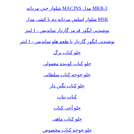
شلوار جین مردانه MACJNS مدل MKB-3
شلوار اسلش مردانه دم پا کشی مدل MSK
نوشیدنی انگور قرمز گازدار ساندیس - 1 لیتر
نوشیدنی انگور گازدار با طعم هلو ساندیس - 1 لیتر
چلو کباب برگ
چلو کباب کوبیده معمولی
چلو جوجه کباب سلطانی
چلو کباب نگین دار
کباب بناب
چلو آجی کباب
چلو کباب ماهی
چلو جوجه کباب مخصوص