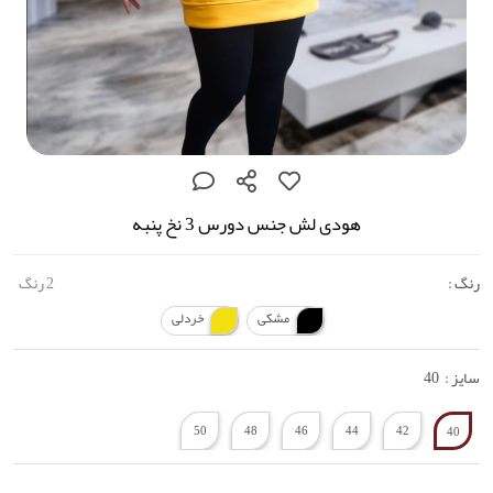
هودی لش جنس دورس 3 نخ پنبه
رنگ :
2 رنگ
مشکی
خردلی
سایز :
40
50
48
46
44
42
40