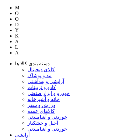
M
O
O
D
Y
K
A
L
A
دسته بندی کالا ها
کالای دیجیتال
مد و پوشاک
آرایشی و بهداشتی
کادو و تزیینات
خودرو و ابزار صنعتی
خانه و آشپزخانه
ورزش و سفر
کالاهای عمده
خوردنی و آشامیدنی
آجیل و خشکبار
خوردنی و آشامیدنی
آرایشی