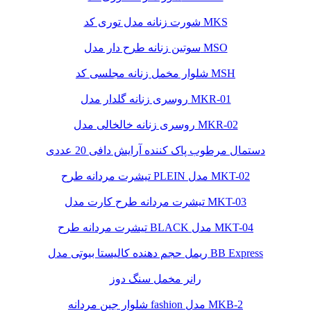
شورت زنانه مدل توری کد MKS
سوتین زنانه طرح دار مدل MSO
شلوار مخمل زنانه مجلسی کد MSH
روسری زنانه گلدار مدل MKR-01
روسری زنانه خالخالی مدل MKR-02
دستمال مرطوب پاک کننده آرایش دافی 20 عددی
تیشرت مردانه طرح PLEIN مدل MKT-02
تیشرت مردانه طرح کارت مدل MKT-03
تیشرت مردانه طرح BLACK مدل MKT-04
ریمل حجم دهنده کالیستا بیوتی مدل BB Express
رانر مخمل سنگ دوز
شلوار جین مردانه fashion مدل MKB-2