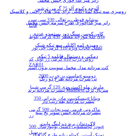
رانر میز غذا خوری جنس مخمل
آلوچه وکیوم آلو 75 گرمی ترشین
رومیزی سه تیکه لمه اکلیلی برای مبل های راحتی و کلاسیک
نوشابه قوطی پرتغالی 330 سی سی
رانر میز غذاخوری طرح سرمه جنس مخمل
فانتا
کاور کوسن سنگ دوز بسته دو عددی
چای کله مورچه معطر 450 گرمی بلوط
رومیزی لمه اکلیلی سه تیکه شیک
اسنک کچاپ ویژه 110 گرمی چی توز
دمکنی و دستمال قابلمه 5 تیکه
روغن ذرت 810 گرمی زر اویل کد
ZAR01
کت مردانه مدل مخمل سوییت بدون آستر
ماست پر چرب 2000g دومینو
تی شرت مردانه طرح دو رنگ
مارش ملو اکسترودی 120 گرمی شیبا
تیشرت مردانه برند Madmext متریال ترک
بیسکوییت مادر پذیرایی 350g ویتانا
تیشرت مردانه یقه زیپ دار
ماکرونی فرمی سبزیجات 500 گرمی
تیشرت مردانه جنس سوپر نخ پنبه
زر
لاک دندان برند دیزلینگ وایت
پودر لباسشویی دستی یونیورسال 500g
پرسیل
تونیک آستین کوتاه زنانه طرح گارفیلد