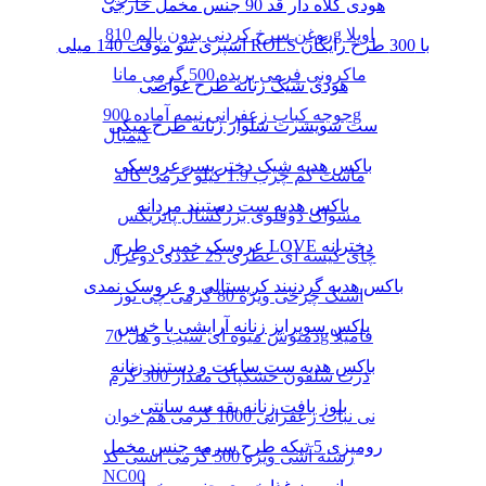
هودی کلاه دار قد 90 جنس مخمل خارجی
روغن سرخ کردنی بدون پالم 810g اویلا
اسپری تتو موقت 140 میلی ROLS با 300 طرح رایگان
ماکرونی فرمی بریده 500 گرمی مانا
هودی شیک زنانه طرح غواصی
جوجه کباب زعفرانی نیمه آماده 900g
ست سویشرت شلوار زنانه طرح میکی
کیمبال
باکس هدیه شیک دختر پسر عروسکی
ماست کم چرب 1.9 کیلو گرمی کاله
باکس هدیه ست دستبند مردانه
مسواک دوقلوی بزرگسال پاتریکس
عروسک خمیری طرح LOVE دخترانه
چای کیسه ای عطری 25 عددی دوغزال
باکس هدیه گردنبند کریستالی و عروسک نمدی
اسنک چرخی ویژه 80 گرمی چی توز
باکس سوپرایز زنانه آرایشی با خرس
دمنوش میوه ای سیب و هل 70g فامیلا
باکس هدیه ست ساعت و دستبند زنانه
ذرت سلفون خشکپاک مقدار 300 گرم
بلوز بافت زنانه یقه سه سانتی
نی نبات زعفرانی 1000 گرمی هم خوان
رومیزی 5 تیکه طرح سرمه جنس مخمل
رشته آشی ویژه 500 گرمی انسی کد
NC00