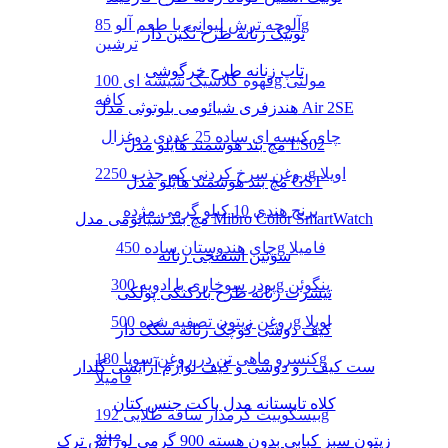
آلوچه ترش لیوانی با طعم آلو 85g
تونیک زنانه طرح نگین دار
ترشین
تاپ زنانه طرح خرگوشی
قهوه کلاسیک شیشه ای 100g مولتی
کافه
هندزفری شیائومی بلوتوثی مدل Air 2SE
چای کیسه ای ساده 25 عددی دوغزال
مچ بند هوشمند هایلو مدل LS02
روغن سرخ کردنی کم جذب 2250g اویلا
مچ بند هوشمند هایلو مدل GST
برنج هندی 10 کیلو گرمی مژده
مچ بند شیائومی مدل Mibro Color SmartWatch
چای هندوستان ساده 450g فامیلا
سوتین اسفنجی زنانه
پودر سوخاری با ادویه 300g پنگوئن
تیشرت زنانه طرح بادکنکی پولکی
روغن زیتون تصفیه شده 500g اویلا
کیف دوشی کوچک زنانه سگک دار
کنسرو ماهی تن در روغن سویا 180g
ست کیف رو دوشی و کیف لوازم آرایشی گلدار
فامیلا
کلاه تابستانه مدل باکت جنس کتان
بیسکوییت کرمدار ساقه طلایی 192g
مینو
زیتون سبز کبابی بدون هسته 900 گرمی لوراس ترک