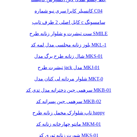
کانسیلر کاپرا سری نیو شماره C04
کابل اصلی 2 طرف تایپ c سامسونگ
ست تیشرت و شلوار زنانه طرح SMILE
بلوز زنانه مجلسی مدل لمه کد MKL-1
شال زنانه طرح برگ مدل MKS-01
تیشرت طرح jack مدل MKJ-01
شلوار مردانه لی کتان مدل MKT-0
سرهمی جین دخترانه مدل تدی کد MKB-01
سرهمی جین پسرانه کد MKB-02
تاپ شلوارک مخمل زنانه طرح happy
مانتو چهارخانه زنانه کد MKM-01
شورت زنانه توری کد MKS-01