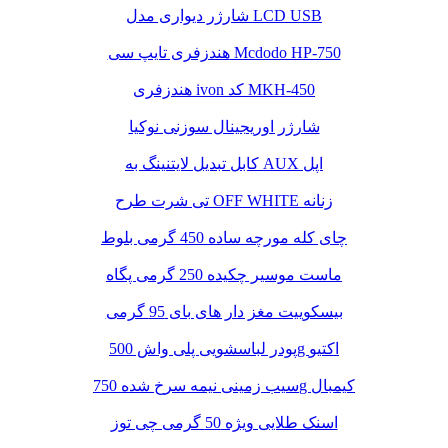
شارژر دیواری مدل LCD USB
هندزفری تایپ سی Mcdodo HP-750
هندزفری ivon کد MKH-450
شارژر اوریجینال سوزنی نوکیا
کابل تبدیل لایتنینگ به AUX اپل
تی شرت طرح OFF WHITE زنانه
چای کله مورچه ساده 450 گرمی بلوط
ماست موسیر چکیده 250 گرمی پگاه
بیسکوییت مغز دار های بای 95 گرمی
پودر لباسشویی پلی واش 500g اکتیو
سیب زمینی نیمه سرخ شده 750g کیمبال
اسنک طلایی ویژه 50 گرمی چی توز