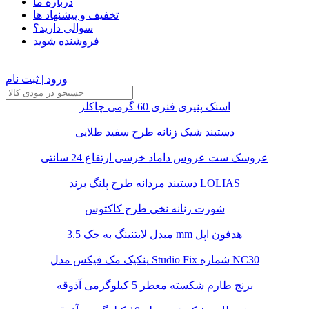
درباره ما
تخفیف و پیشنهاد ها
سوالی دارید؟
فروشنده شوید
ورود | ثبت نام
اسنک پنیری فنری 60 گرمی چاکلز
دستبند شیک زنانه طرح سفید طلایی
عروسک ست عروس داماد خرسی ارتفاع 24 سانتی
دستبند مردانه طرح پلنگ برند LOLIAS
شورت زنانه نخی طرح کاکتوس
مبدل لایتنینگ به جک 3.5 mm هدفون اپل
پنکیک مک فیکس مدل Studio Fix شماره NC30
برنج طارم شکسته معطر 5 کیلوگرمی آذوقه