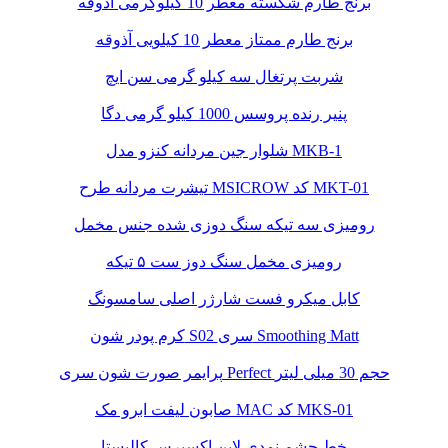
برنج طارم شکسته معطر 10 کیلوگرمی آذوقه
برنج طارم ممتاز معطر 10 کیلویی آذوقه
شربت پرتغال سه کیلو گرمی سن ایچ
پنیر رنده پروسس 1000 کیلو گرمی دگا
شلوار جین مردانه کنزو مدل MKB-1
تیشرت مردانه طرح MSICROW کد MKT-01
رومیزی سه تیکه سنگ دوزی شده جنس مخمل
رومیزی مخمل سنگ دوز ست ۵ تیکه
کابل میکرو فست شارژر اصلی سامسونگ
کرم پودر شون S02 سری Smoothing Matt
پرایمر صورت شون سری Perfect حجم 30 میلی لیتر
صابون لیفت ابرو مک MAC کد MKS-01
خط چشم نمدی لاین اکسپرس کالیستا