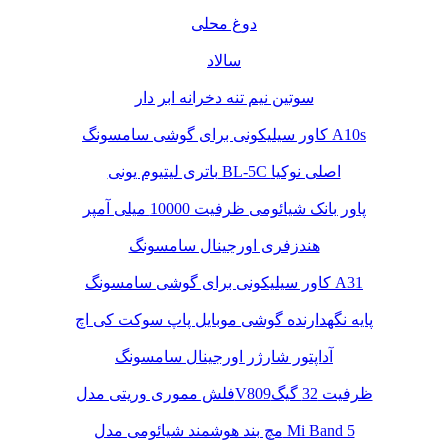
دوغ محلی
سالاد
سوتین نیم تنه دخرانه ابر دار
کاور سیلیکونی برای گوشی سامسونگ A10s
باتری لیتیوم یونی BL-5C اصلی نوکیا
پاور بانک شیائومی ظرفیت 10000 میلی آمپر
هندزفری اورجینال سامسونگ
کاور سیلیکونی برای گوشی سامسونگ A31
پایه نگهدارنده گوشی موبایل پاپ سوکت کی اچ
آداپتور شارژر اورجینال سامسونگ
فلش مموری وریتی مدلV809ظرفیت 32 گیگ
مچ بند هوشمند شیائومی مدل Mi Band 5