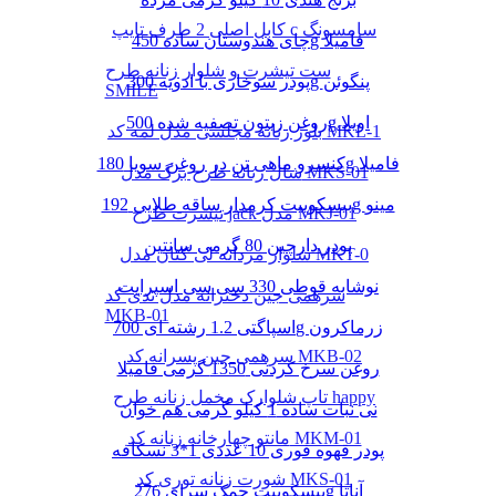
کابل اصلی 2 طرف تایپ c سامسونگ
چای هندوستان ساده 450g فامیلا
ست تیشرت و شلوار زنانه طرح
پودر سوخاری با ادویه 300g پنگوئن
SMILE
روغن زیتون تصفیه شده 500g اویلا
بلوز زنانه مجلسی مدل لمه کد MKL-1
کنسرو ماهی تن در روغن سویا 180g فامیلا
شال زنانه طرح برگ مدل MKS-01
بیسکوییت کرمدار ساقه طلایی 192g مینو
تیشرت طرح jack مدل MKJ-01
پودر دارچین 80 گرمی سانتین
شلوار مردانه لی کتان مدل MKT-0
نوشابه قوطی 330 سی سی اسپرایت
سرهمی جین دخترانه مدل تدی کد
MKB-01
اسپاگتی 1.2 رشته ای 700g زرماکرون
سرهمی جین پسرانه کد MKB-02
روغن سرخ کردنی 1350 گرمی فامیلا
تاپ شلوارک مخمل زنانه طرح happy
نی نبات ساده 1 کیلو گرمی هم خوان
مانتو چهارخانه زنانه کد MKM-01
پودر قهوه فوری 10 عددی 1*3 نسکافه
شورت زنانه توری کد MKS-01
بیسکوییت چمک سرای 276g آناتا