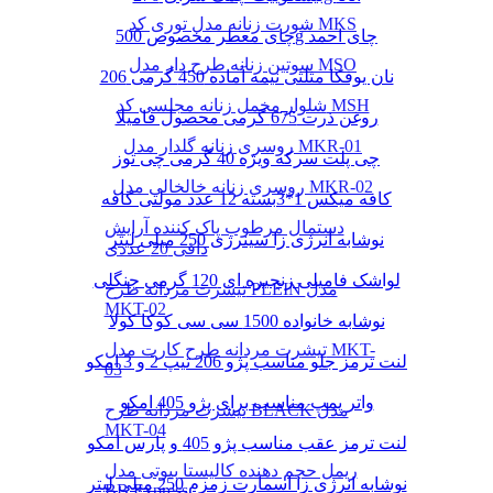
شورت زنانه مدل توری کد MKS
چای معطر مخصوص 500g چای احمد
سوتین زنانه طرح دار مدل MSO
نان یوفکا مثلثی نیمه آماده 450 گرمی 206
شلوار مخمل زنانه مجلسی کد MSH
روغن ذرت 675 گرمی محصول فامیلا
روسری زنانه گلدار مدل MKR-01
چی پلت سرکه ویژه 40 گرمی چی توز
روسری زنانه خالخالی مدل MKR-02
کافه میکس 1*3بسته 12 عدد مولتی کافه
دستمال مرطوب پاک کننده آرایش
نوشابه انرژی زا سینرژی 250 میلی لیتر
دافی 20 عددی
لواشک فامیلی زنجیره ای 120 گرمی جنگلی
تیشرت مردانه طرح PLEIN مدل
MKT-02
نوشابه خانواده 1500 سی سی کوکا کولا
تیشرت مردانه طرح کارت مدل MKT-
لنت ترمز جلو مناسب پژو 206 تیپ 2 و 3 امکو
03
واتر پمپ مناسب برای پژو 405 امکو
تیشرت مردانه طرح BLACK مدل
MKT-04
لنت ترمز عقب مناسب پژو 405 و پارس امکو
ریمل حجم دهنده کالیستا بیوتی مدل
نوشابه انرژی زا اسمارت زمزم 250 میلی لیتر
BB Express