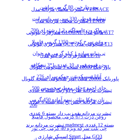
پودر دارچین 80 گرمی سانتین
تیشرت مخمل مردانه مدل VERSACE
نوشابه قوطی 330 سی سی اسپرایت
تیشرت مخمل مردانه مدل FENDI
اسپاگتی 1.2 رشته ای 700g زرماکرون
هندزفری بلوتوثی GLOBAL هایلو مدل GT7
روغن سرخ کردنی 1350 گرمی فامیلا
هندزفری بلوتوثی QCY شیائومی مدل T13
نی نبات ساده 1 کیلو گرمی هم خوان
هندزفری برند لیتو مدل LE-10
پودر قهوه فوری 10 عددی 1*3 نسکافه
پاور بانک 10000 نسخه 3 شیائومی گلوبال
بیسکوییت چمک سرای 276g آناتا
پاوربانک 20000 میلی آمپر شیائومی نسخه گلوبال
چای معطر مخصوص 500g چای احمد
تیشرت مردانه طرح دو رنگ بسته 6 عددی
نان یوفکا مثلثی نیمه آماده 450 گرمی
تیشرت مردانه جنس نخ پنبه بسته 6 عددی
206
تیشرت مردانه یقه زیپ دار بسته 6 عددی
روغن ذرت 675 گرمی محصول فامیلا
تیشرت مردانه برند madmext بسته 12 عددی
چی پلت سرکه ویژه 40 گرمی چی توز
اسپیکر شارژی Smart مدل GO3
کافه میکس 1*3بسته 12 عدد مولتی