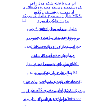
اب مت یا تخته شکم مدل راف
عروسک خمیری طرح پدر بزرگ فانتزی
اب مت ورزشی فایبرگلاس
شال زنانه طرح خالدار کرمی کد MKS-
02
نردبان چابکی 4 متری
شلوار پسرانه مدل اسلش 6 جیب
صفحه تعادل 2022
ست دستبند و ساعت دیجیتالی
فوم رولر 33 سانت مشکی تکنوجیم
جوراب لمه راه راه زنانه بسته 3 عددی
فوم رولر تمام فوم 33 سانت
ماسک ورقه ای چای سبز
فوم رولر تمام فوم 45 سانت
زنبیل بافت تسمه ای نرم مدل M01
کوشن بال یا صفحه تعادل
شال طرح دار شیک زنانه مدل B1
دار حلقه چوبی کراسفیت
تونیک بافت زنانه طرح cuti cats مدل TI
دورس جنس سوییت مدل moschino
شلوار راحتی بچگانه طرح STOP
تیشرت مخمل سوییت مردانه آستین کوتاه
شلوار جین زنانه زاپ دار برند miss one
آجر یوگا یا بلوک یوگا