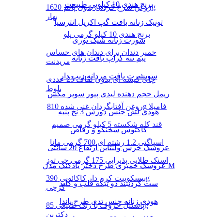
برنج هندی 10 کیلویی طبیعت
روغن سرخ کردنی بدون پالم 1620g
بهار
تونیک زنانه بافت گپ اکریل انترسیا
برنج هندی 10 کیلو گرمی پلو
شورت زنانه شیک توری
خمیر دندان برای دندان های حساس
نیم تنه کراپ بافت زنانه
مریدنت
سویشرت بافت مردانه زیپ دار
چای کیسه ای بدون لفاف 25 عددی
بلوط
ریمل حجم دهنده لیدی پیور سوپر مکس
روغن آفتابگردان غنی شده 810g فامیلا
هودی لش جنس دورس 3 نخ پنبه
قند کله شکسته 5 کیلو گرمی صمیم
کاکتوس سخنگو و رقاص
اسپاگتی 1.2 رشته ای 700 گرمی مانا
عروسک خرس ولنتاین ارتفاع 20 سانتی
اسنک طلایی پذیرایی 175 گرمی چی توز
عروسک خمیری طرح دختر بادکنک مدل M
بیسکوییت کرم دار کاکائویی 390g
ست گردنبند دو تیکه قلب و کلید
گرجی
هودی زنانه جنس تدی طرح پاندا
پاستیل حروف با رنگ طبیعی 85g
دکتربن