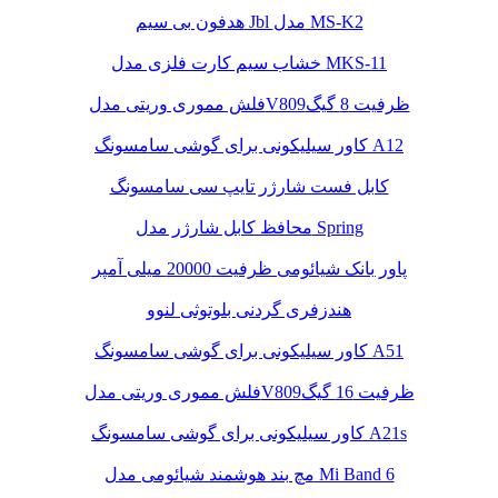
هدفون بی سیم Jbl مدل MS-K2
خشاب سیم کارت فلزی مدل MKS-11
فلش مموری وریتی مدلV809ظرفیت 8 گیگ
کاور سیلیکونی برای گوشی سامسونگ A12
کابل فست شارژر تایپ سی سامسونگ
محافظ کابل شارژر مدل Spring
پاور بانک شیائومی ظرفیت 20000 میلی آمپر
هندزفری گردنی بلوتوثی لنوو
کاور سیلیکونی برای گوشی سامسونگ A51
فلش مموری وریتی مدلV809ظرفیت 16 گیگ
کاور سیلیکونی برای گوشی سامسونگ A21s
مچ بند هوشمند شیائومی مدل Mi Band 6