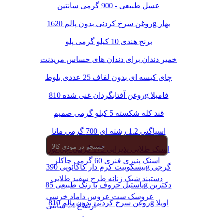
عسل طبیعی - 900 گرمی سانتین
روغن سرخ کردنی بدون پالم 1620g بهار
برنج هندی 10 کیلو گرمی پلو
خمیر دندان برای دندان های حساس مریدنت
چای کیسه ای بدون لفاف 25 عددی بلوط
روغن آفتابگردان غنی شده 810g فامیلا
قند کله شکسته 5 کیلو گرمی صمیم
اسپاگتی 1.2 رشته ای 700 گرمی مانا
اسنک طلایی پذیرایی 175 گرمی چی توز
اسنک پنیری فنری 60 گرمی چاکلز
بیسکوییت کرم دار کاکائویی 390g گرجی
دستبند شیک زنانه طرح سفید طلایی
پاستیل حروف با رنگ طبیعی 85g دکتربن
عروسک ست عروس داماد خرسی
روغن سرخ کردنی بدون پالم 810g اویلا
ارتفاع 24 سانتی