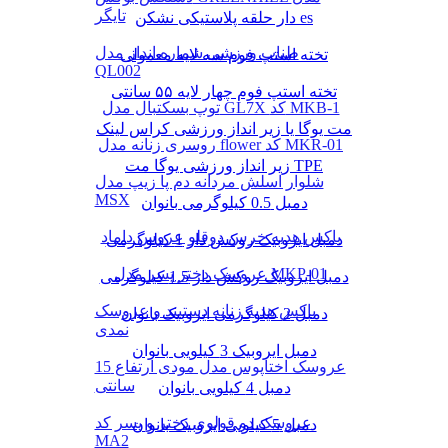
تایگر
دار حلقه پلاستیکی نشکن es
طناب ورزشی شماره انداز مدل
تخته استپ فوم سه لایه معمولی
QL002
تخته استپ فوم چهار لایه ۵۵ سانتی
توپ بسکتبال مدل GL7X کد MKB-1
مت یوگا یا زیر انداز ورزشی کراس لینک
روسری زنانه مدل flower کد MKR-01
زیر انداز ورزشی یوگا مت TPE
شلوار اسلش مردانه دم پا زیپ مدل
MSX
دمبل 0.5 کیلوگرمی بانوان
باکس هدیه خرس دوقلو عروس داماد
دمبل ایروبیک روکش‌ دار 1 کیلوگرمی
عروسک دختر پسر مدل MKP-01
دمبل ایروبیک روکش‌ دار 1.5 کیلوگرمی
باکس هدیه زنانه دستبند و عروسک
دمبل 2 کیلوگرمی ایروبیک بانوان
نمدی
دمبل ایروبیک 3 کیلویی بانوان
عروسک اختاپوس مدل مودی ارتفاع 15
سانتی
دمبل 4 کیلویی بانوان
عروسک دو قولوی دختر و پسر کد
دمبل 5 کیلویی ایروبیک بانوان
MA2