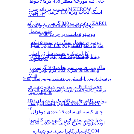
چای کله مورچه معطر 450 گرمی بلوط
تیشرت مردانه طرح MSICROW کد
اسنک کچاپ ویژه 110 گرمی چی توز
MKT-01
روغن ذرت 810 گرمی زر اویل کد ZAR01
رومیزی سه تیکه سنگ دوزی شده
جنس مخمل
ماست پر چرب 2000g دومینو
رومیزی مخمل سنگ دوز ست ۵ تیکه
مارش ملو اکسترودی 120 گرمی شیبا
کابل میکرو فست شارژر اصلی
بیسکوییت مادر پذیرایی 350g ویتانا
سامسونگ
ماکرونی فرمی سبزیجات 500 گرمی زر
کرم پودر شون S02 سری Smoothing
Matt
پودر لباسشویی دستی یونیورسال 500g پرسیل
پرایمر صورت شون سری Perfect حجم
آلوچه ترش لیوانی با طعم آلو 85g ترشین
30 میلی لیتر
قهوه کلاسیک شیشه ای 100g مولتی کافه
صابون لیفت ابرو مک MAC کد MKS-
01
چای کیسه ای ساده 25 عددی دوغزال
خط چشم نمدی لاین اکسپرس کالیستا
روغن سرخ کردنی کم جذب 2250g اویلا
کانسیلر کاپرا سری نیو شماره C04
برنج هندی 10 کیلو گرمی مژده