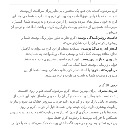
کرم مرطوب‌کننده بدن هلو، یک محصول بی‌نظیر برای مراقبت از پوست
شماست که با خواص فوق‌العاده خود، پوستی نرم و شاداب به شما می‌دهد. این
کرم به خوبی سلول‌های مرده پوست را از بین می‌برد و به پوست شما اکسیژن
می‌رساند، همچنین از خشکی پوست جلوگیری کرده و باعث لطافت و نرمی آن
می‌شود.
خاصیت روشن‌کنندگی پوست
: کرم هلو به طور موثر رنگ پوست شما را
روشن‌تر کرده و آن را درخشان‌تر می‌کند.
کاهش اندازه منافذ پوست
: استفاده منظم از این کرم می‌تواند به کاهش
اندازه منافذ پوست کمک کند و پوستی صاف و یکنواخت به شما بدهد.
ضد پیری و بازسازی پوست
: این کرم خاصیت ضد پیری دارد و به حفظ
جوانی و زیبایی پوست شما کمک می‌کند.
مرطوب‌کننده قوی
: با استفاده از کرم هلو، خشکی پوست شما از بین
می‌رود و پوست شما به شدت مرطوب و نرم می‌شود.
حجم:
30 گرم
طریقه مصرف:
برای بهترین نتیجه، کرم مرطوب‌کننده هلو را روی قسمت
پشت دست خود بمالید و با دست دیگر آن را به خوبی ماساژ دهید. این ناحیه از
پوست به دلیل نازک بودن و کم بودن غدد چربی، سریع‌تر خشک می‌شود و نیاز به
رطوبت بیشتری دارد. برای نتیجه بهتر، شب‌ها قبل از خواب، کرم را روی
دست‌ها یا هر قسمت دیگری از بدن که نیاز به مرطوب‌کننده دارد بمالید و سپس
دستکش یا جوراب بپوشید تا رطوبت کرم حفظ شود.
این کرم نه تنها به نرم و مرطوب نگه داشتن پوست کمک می‌کند، بلکه با خواص