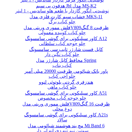
هدفون بی سیم Jbl مدل MS-K2
نوشیدنی انگور گازدار با طعم هلو ساندیس - 1 لیتر
خشاب سیم کارت فلزی مدل MKS-11
چلو کباب برگ
فلش مموری وریتی مدلV809ظرفیت 8 گیگ
چلو کباب کوبیده معمولی
کاور سیلیکونی برای گوشی سامسونگ A12
چلو جوجه کباب سلطانی
کابل فست شارژر تایپ سی سامسونگ
چلو کباب نگین دار
محافظ کابل شارژر مدل Spring
کباب بناب
پاور بانک شیائومی ظرفیت 20000 میلی آمپر
چلو آجی کباب
هندزفری گردنی بلوتوثی لنوو
چلو کباب ماهی
کاور سیلیکونی برای گوشی سامسونگ A51
چلو جوجه کباب مخصوص
فلش مموری وریتی مدلV809ظرفیت 16 گیگ
دوغ محلی
کاور سیلیکونی برای گوشی سامسونگ A21s
سالاد
مچ بند هوشمند شیائومی مدل Mi Band 6
سوتین نیم تنه دخرانه ابر دار