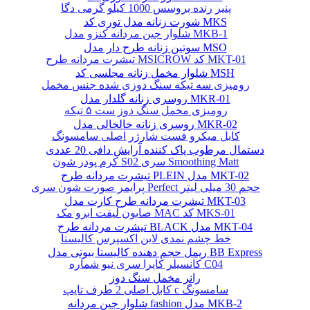
پنیر رنده پروسس 1000 کیلو گرمی دگا
شورت زنانه مدل توری کد MKS
شلوار جین مردانه کنزو مدل MKB-1
سوتین زنانه طرح دار مدل MSO
تیشرت مردانه طرح MSICROW کد MKT-01
شلوار مخمل زنانه مجلسی کد MSH
رومیزی سه تیکه سنگ دوزی شده جنس مخمل
روسری زنانه گلدار مدل MKR-01
رومیزی مخمل سنگ دوز ست ۵ تیکه
روسری زنانه خالخالی مدل MKR-02
کابل میکرو فست شارژر اصلی سامسونگ
دستمال مرطوب پاک کننده آرایش دافی 20 عددی
کرم پودر شون S02 سری Smoothing Matt
تیشرت مردانه طرح PLEIN مدل MKT-02
پرایمر صورت شون سری Perfect حجم 30 میلی لیتر
تیشرت مردانه طرح کارت مدل MKT-03
صابون لیفت ابرو مک MAC کد MKS-01
تیشرت مردانه طرح BLACK مدل MKT-04
خط چشم نمدی لاین اکسپرس کالیستا
ریمل حجم دهنده کالیستا بیوتی مدل BB Express
کانسیلر کاپرا سری نیو شماره C04
رانر مخمل سنگ دوز
کابل اصلی 2 طرف تایپ c سامسونگ
شلوار جین مردانه fashion مدل MKB-2