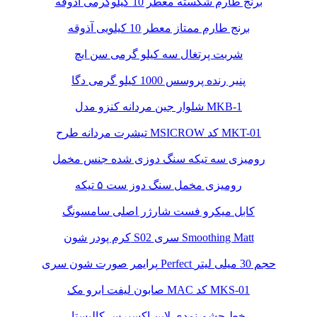
برنج طارم شکسته معطر 10 کیلوگرمی آذوقه
برنج طارم ممتاز معطر 10 کیلویی آذوقه
شربت پرتغال سه کیلو گرمی سن ایچ
پنیر رنده پروسس 1000 کیلو گرمی دگا
شلوار جین مردانه کنزو مدل MKB-1
تیشرت مردانه طرح MSICROW کد MKT-01
رومیزی سه تیکه سنگ دوزی شده جنس مخمل
رومیزی مخمل سنگ دوز ست ۵ تیکه
کابل میکرو فست شارژر اصلی سامسونگ
کرم پودر شون S02 سری Smoothing Matt
پرایمر صورت شون سری Perfect حجم 30 میلی لیتر
صابون لیفت ابرو مک MAC کد MKS-01
خط چشم نمدی لاین اکسپرس کالیستا