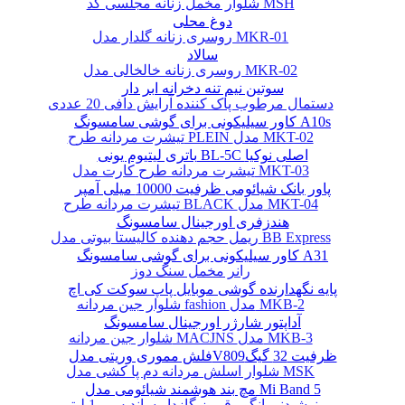
شلوار مخمل زنانه مجلسی کد MSH
دوغ محلی
روسری زنانه گلدار مدل MKR-01
سالاد
روسری زنانه خالخالی مدل MKR-02
سوتین نیم تنه دخرانه ابر دار
دستمال مرطوب پاک کننده آرایش دافی 20 عددی
کاور سیلیکونی برای گوشی سامسونگ A10s
تیشرت مردانه طرح PLEIN مدل MKT-02
باتری لیتیوم یونی BL-5C اصلی نوکیا
تیشرت مردانه طرح کارت مدل MKT-03
پاور بانک شیائومی ظرفیت 10000 میلی آمپر
تیشرت مردانه طرح BLACK مدل MKT-04
هندزفری اورجینال سامسونگ
ریمل حجم دهنده کالیستا بیوتی مدل BB Express
کاور سیلیکونی برای گوشی سامسونگ A31
رانر مخمل سنگ دوز
پایه نگهدارنده گوشی موبایل پاپ سوکت کی اچ
شلوار جین مردانه fashion مدل MKB-2
آداپتور شارژر اورجینال سامسونگ
شلوار جین مردانه MACJNS مدل MKB-3
فلش مموری وریتی مدلV809ظرفیت 32 گیگ
شلوار اسلش مردانه دم پا کشی مدل MSK
مچ بند هوشمند شیائومی مدل Mi Band 5
نوشیدنی انگور قرمز گازدار ساندیس - 1 لیتر