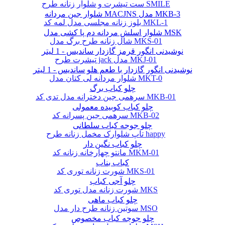
ست تیشرت و شلوار زنانه طرح SMILE
شلوار جین مردانه MACJNS مدل MKB-3
بلوز زنانه مجلسی مدل لمه کد MKL-1
شلوار اسلش مردانه دم پا کشی مدل MSK
شال زنانه طرح برگ مدل MKS-01
نوشیدنی انگور قرمز گازدار ساندیس - 1 لیتر
تیشرت طرح jack مدل MKJ-01
نوشیدنی انگور گازدار با طعم هلو ساندیس - 1 لیتر
شلوار مردانه لی کتان مدل MKT-0
چلو کباب برگ
سرهمی جین دخترانه مدل تدی کد MKB-01
چلو کباب کوبیده معمولی
سرهمی جین پسرانه کد MKB-02
چلو جوجه کباب سلطانی
تاپ شلوارک مخمل زنانه طرح happy
چلو کباب نگین دار
مانتو چهارخانه زنانه کد MKM-01
کباب بناب
شورت زنانه توری کد MKS-01
چلو آجی کباب
شورت زنانه مدل توری کد MKS
چلو کباب ماهی
سوتین زنانه طرح دار مدل MSO
چلو جوجه کباب مخصوص