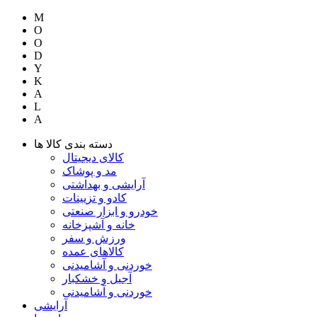
M
O
O
D
Y
K
A
L
A
دسته بندی کالا ها
کالای دیجیتال
مد و پوشاک
آرایشی و بهداشتی
کادو و تزیینات
خودرو و ابزار صنعتی
خانه و آشپزخانه
ورزش و سفر
کالاهای عمده
خوردنی و آشامیدنی
آجیل و خشکبار
خوردنی و آشامیدنی
آرایشی