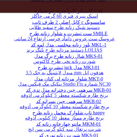
کانسیلر کاپرا سری نیو شماره C04
اسنک پنیری فنری 60 گرمی چاکلز
کابل اصلی 2 طرف تایپ c سامسونگ
دستبند شیک زنانه طرح سفید طلایی
ست تیشرت و شلوار زنانه طرح SMILE
عروسک ست عروس داماد خرسی ارتفاع 24 سانتی
بلوز زنانه مجلسی مدل لمه کد MKL-1
دستبند مردانه طرح پلنگ برند LOLIAS
شال زنانه طرح برگ مدل MKS-01
شورت زنانه نخی طرح کاکتوس
تیشرت طرح jack مدل MKJ-01
مبدل لایتنینگ به جک 3.5 mm هدفون اپل
شلوار مردانه لی کتان مدل MKT-0
پنکیک مک فیکس مدل Studio Fix شماره NC30
سرهمی جین دخترانه مدل تدی کد MKB-01
برنج طارم شکسته معطر 5 کیلوگرمی آذوقه
سرهمی جین پسرانه کد MKB-02
برنج طارم شکسته معطر 10 کیلوگرمی آذوقه
تاپ شلوارک مخمل زنانه طرح happy
برنج طارم ممتاز معطر 10 کیلویی آذوقه
مانتو چهارخانه زنانه کد MKM-01
شربت پرتغال سه کیلو گرمی سن ایچ
شورت زنانه توری کد MKS-01