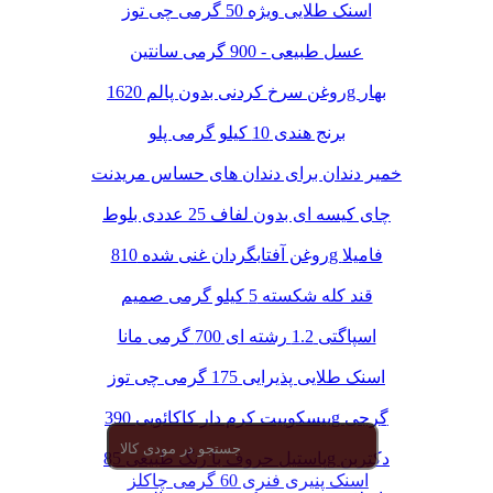
اسنک طلایی ویژه 50 گرمی چی توز
عسل طبیعی - 900 گرمی سانتین
روغن سرخ کردنی بدون پالم 1620g بهار
برنج هندی 10 کیلو گرمی پلو
خمیر دندان برای دندان های حساس مریدنت
چای کیسه ای بدون لفاف 25 عددی بلوط
روغن آفتابگردان غنی شده 810g فامیلا
قند کله شکسته 5 کیلو گرمی صمیم
اسپاگتی 1.2 رشته ای 700 گرمی مانا
اسنک طلایی پذیرایی 175 گرمی چی توز
بیسکوییت کرم دار کاکائویی 390g گرجی
پاستیل حروف با رنگ طبیعی 85g دکتربن
اسنک پنیری فنری 60 گرمی چاکلز