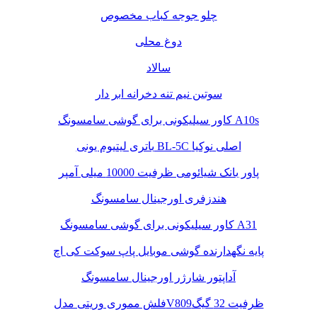
چلو جوجه کباب مخصوص
دوغ محلی
سالاد
سوتین نیم تنه دخرانه ابر دار
کاور سیلیکونی برای گوشی سامسونگ A10s
باتری لیتیوم یونی BL-5C اصلی نوکیا
پاور بانک شیائومی ظرفیت 10000 میلی آمپر
هندزفری اورجینال سامسونگ
کاور سیلیکونی برای گوشی سامسونگ A31
پایه نگهدارنده گوشی موبایل پاپ سوکت کی اچ
آداپتور شارژر اورجینال سامسونگ
فلش مموری وریتی مدلV809ظرفیت 32 گیگ