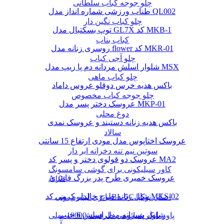
چلو جوجه کباب سلطانی
طناب ورزشی شماره انداز مدل QL002
چلو کباب نگین دار
توپ بسکتبال مدل GL7X کد MKB-1
کباب بناب
روسری زنانه مدل flower کد MKR-01
چلو آجی کباب
شلوار اسلش مردانه دم پا زیپ مدل MSX
چلو کباب ماهی
باکس هدیه خرس دوقلو عروس داماد
چلو جوجه کباب مخصوص
عروسک دختر پسر مدل MKP-01
دوغ محلی
باکس هدیه زنانه دستبند و عروسک نمدی
سالاد
عروسک اختاپوس مدل مودی ارتفاع 15 سانتی
سوتین نیم تنه دخرانه ابر دار
عروسک دو قولوی دختر و پسر کد MA2
کاور سیلیکونی برای گوشی سامسونگ
عروسک خمیری طرح پدر بزرگ فانتزی
A10s
شال زنانه طرح خالدار کرمی کد MKS-02
باتری لیتیوم یونی BL-5C اصلی نوکیا
شلوار پسرانه مدل اسلش 6 جیب
پاور بانک شیائومی ظرفیت 10000 میلی