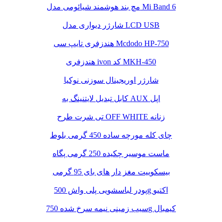
مچ بند هوشمند شیائومی مدل Mi Band 6
شارژر دیواری مدل LCD USB
هندزفری تایپ سی Mcdodo HP-750
هندزفری ivon کد MKH-450
شارژر اوریجینال سوزنی نوکیا
کابل تبدیل لایتنینگ به AUX اپل
تی شرت طرح OFF WHITE زنانه
چای کله مورچه ساده 450 گرمی بلوط
ماست موسیر چکیده 250 گرمی پگاه
بیسکوییت مغز دار های بای 95 گرمی
پودر لباسشویی پلی واش 500g اکتیو
سیب زمینی نیمه سرخ شده 750g کیمبال