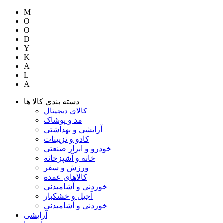
M
O
O
D
Y
K
A
L
A
دسته بندی کالا ها
کالای دیجیتال
مد و پوشاک
آرایشی و بهداشتی
کادو و تزیینات
خودرو و ابزار صنعتی
خانه و آشپزخانه
ورزش و سفر
کالاهای عمده
خوردنی و آشامیدنی
آجیل و خشکبار
خوردنی و آشامیدنی
آرایشی