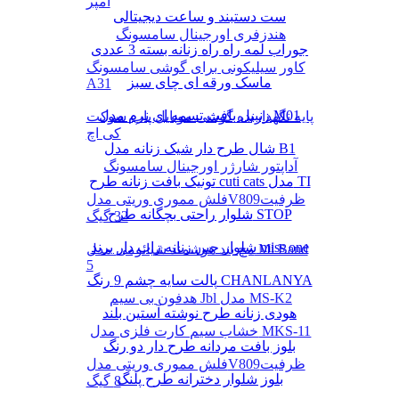
آمپر
ست دستبند و ساعت دیجیتالی
هندزفری اورجینال سامسونگ
جوراب لمه راه راه زنانه بسته 3 عددی
کاور سیلیکونی برای گوشی سامسونگ
ماسک ورقه ای چای سبز
A31
زنبیل بافت تسمه ای نرم مدل M01
پایه نگهدارنده گوشی موبایل پاپ سوکت
کی اچ
شال طرح دار شیک زنانه مدل B1
آداپتور شارژر اورجینال سامسونگ
تونیک بافت زنانه طرح cuti cats مدل TI
فلش مموری وریتی مدلV809ظرفیت
شلوار راحتی بچگانه طرح STOP
32 گیگ
شلوار جین زنانه زاپ دار برند miss one
مچ بند هوشمند شیائومی مدل Mi Band
5
پالت سایه چشم 9 رنگ CHANLANYA
هدفون بی سیم Jbl مدل MS-K2
هودی زنانه طرح نوشته آستین بلند
خشاب سیم کارت فلزی مدل MKS-11
بلوز بافت مردانه طرح دار دو رنگ
فلش مموری وریتی مدلV809ظرفیت
بلوز شلوار دخترانه طرح پلنگ
8 گیگ