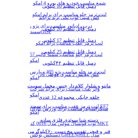
شمع مناسب خودرو های یورو 4 امکو
دمبل قابل تنظیم 10 کیلویی
لنت ترمز جلو مناسب برای پراید امکو
کش مینی لوپ تکی برند تراباند
درب رادیاتور مناسب برای پژو ،
دمبل قابل تنظیم 20 کیلویی
سمندGISP
دمبل قابل تنظیم 17 کیلویی
لنت ترمز عقب مناسب پراید امکو
دمبل قابل تنظیم 25 کیلویی
لنت ترمز جلو مناسب سمند کالیبر57
امکو
دمبل قابل تنظیم ۴۲کیلویی
لنت ترمز جلو مناسب پژو 405 و پارس
کش پیلاتس 2 متری قوطی دار
امکو
مانتو و شلوار کلاه دار جنس مخمل سوییت
واتر پمپ مناسب برای پراید شرکت
امکو
حلقه چابکی مجموعه 12 عددی
لنت ترمز عقب مناسب برای سمند EF7
شیکراسپایدرمناسب برای ورزش کاران
امکو
دسته شنا سوئدی فلزی ساده
توپ فوتسال مولتن مدل 0016 کد MKT
فنر و قیچی تقویت مچ دست ۶۰کیلوگرمی
دستکش بوکس GREENHILL مدل