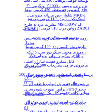
نوشابه قوطی پرتغالی 330 سی سی فانتا
پنیر رنده پروسس 1000 کیلو گرمی دگا
چای کله مورچه معطر 450 گرمی بلوط
شلوار جین مردانه کنزو مدل MKB-1
اسنک کچاپ ویژه 110 گرمی چی توز
تیشرت مردانه طرح MSICROW کد
روغن ذرت 810 گرمی زر اویل کد ZAR01
MKT-01
ماست پر چرب 2000g دومینو
رومیزی سه تیکه سنگ دوزی شده جنس
مخمل
مارش ملو اکسترودی 120 گرمی شیبا
رومیزی مخمل سنگ دوز ست ۵ تیکه
بیسکوییت مادر پذیرایی 350g ویتانا
کابل میکرو فست شارژر اصلی
ماکرونی فرمی سبزیجات 500 گرمی زر
سامسونگ
پودر لباسشویی دستی یونیورسال 500g پرسیل
کرم پودر شون S02 سری Smoothing
Matt
آلوچه ترش لیوانی با طعم آلو 85g ترشین
پرایمر صورت شون سری Perfect حجم
قهوه کلاسیک شیشه ای 100g مولتی کافه
30 میلی لیتر
چای کیسه ای ساده 25 عددی دوغزال
صابون لیفت ابرو مک MAC کد MKS-
01
روغن سرخ کردنی کم جذب 2250g اویلا