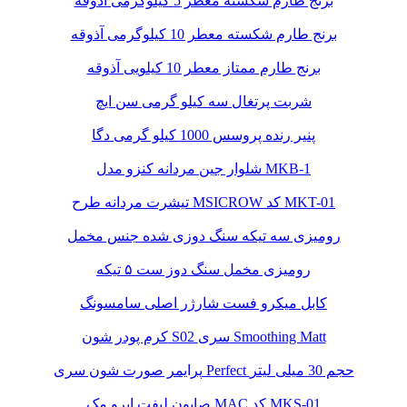
برنج طارم شکسته معطر 5 کیلوگرمی آذوقه
برنج طارم شکسته معطر 10 کیلوگرمی آذوقه
برنج طارم ممتاز معطر 10 کیلویی آذوقه
شربت پرتغال سه کیلو گرمی سن ایچ
پنیر رنده پروسس 1000 کیلو گرمی دگا
شلوار جین مردانه کنزو مدل MKB-1
تیشرت مردانه طرح MSICROW کد MKT-01
رومیزی سه تیکه سنگ دوزی شده جنس مخمل
رومیزی مخمل سنگ دوز ست ۵ تیکه
کابل میکرو فست شارژر اصلی سامسونگ
کرم پودر شون S02 سری Smoothing Matt
پرایمر صورت شون سری Perfect حجم 30 میلی لیتر
صابون لیفت ابرو مک MAC کد MKS-01