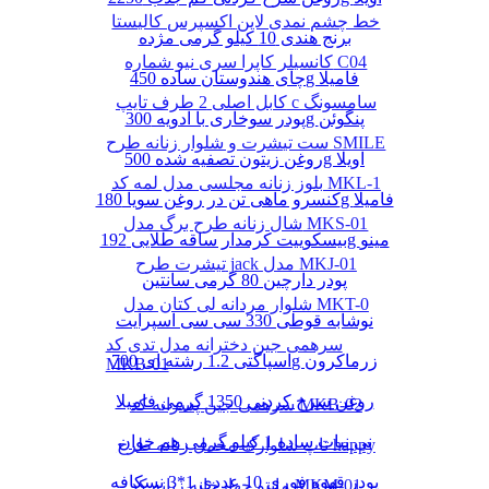
خط چشم نمدی لاین اکسپرس کالیستا
برنج هندی 10 کیلو گرمی مژده
کانسیلر کاپرا سری نیو شماره C04
چای هندوستان ساده 450g فامیلا
کابل اصلی 2 طرف تایپ c سامسونگ
پودر سوخاری با ادویه 300g پنگوئن
ست تیشرت و شلوار زنانه طرح SMILE
روغن زیتون تصفیه شده 500g اویلا
بلوز زنانه مجلسی مدل لمه کد MKL-1
کنسرو ماهی تن در روغن سویا 180g فامیلا
شال زنانه طرح برگ مدل MKS-01
بیسکوییت کرمدار ساقه طلایی 192g مینو
تیشرت طرح jack مدل MKJ-01
پودر دارچین 80 گرمی سانتین
شلوار مردانه لی کتان مدل MKT-0
نوشابه قوطی 330 سی سی اسپرایت
سرهمی جین دخترانه مدل تدی کد
اسپاگتی 1.2 رشته ای 700g زرماکرون
MKB-01
روغن سرخ کردنی 1350 گرمی فامیلا
سرهمی جین پسرانه کد MKB-02
نی نبات ساده 1 کیلو گرمی هم خوان
تاپ شلوارک مخمل زنانه طرح happy
پودر قهوه فوری 10 عددی 1*3 نسکافه
مانتو چهارخانه زنانه کد MKM-01