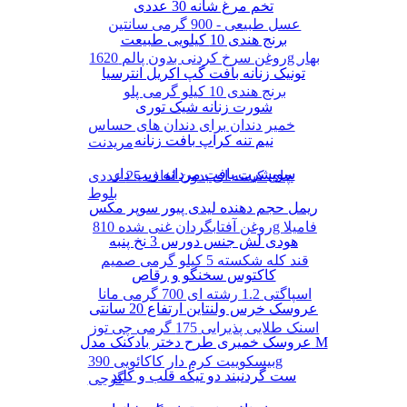
تخم مرغ شانه 30 عددی
عسل طبیعی - 900 گرمی سانتین
برنج هندی 10 کیلویی طبیعت
روغن سرخ کردنی بدون پالم 1620g بهار
تونیک زنانه بافت گپ اکریل انترسیا
برنج هندی 10 کیلو گرمی پلو
شورت زنانه شیک توری
خمیر دندان برای دندان های حساس
نیم تنه کراپ بافت زنانه
مریدنت
سویشرت بافت مردانه زیپ دار
چای کیسه ای بدون لفاف 25 عددی
بلوط
ریمل حجم دهنده لیدی پیور سوپر مکس
روغن آفتابگردان غنی شده 810g فامیلا
هودی لش جنس دورس 3 نخ پنبه
قند کله شکسته 5 کیلو گرمی صمیم
کاکتوس سخنگو و رقاص
اسپاگتی 1.2 رشته ای 700 گرمی مانا
عروسک خرس ولنتاین ارتفاع 20 سانتی
اسنک طلایی پذیرایی 175 گرمی چی توز
عروسک خمیری طرح دختر بادکنک مدل M
بیسکوییت کرم دار کاکائویی 390g
ست گردنبند دو تیکه قلب و کلید
گرجی