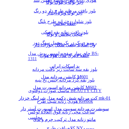
هودی زنانه طرح نوشته آستین بلند
آجر یوگا یا بلوک یوگا
بلوز بافت مردانه طرح دار دو رنگ
آجر یوگا ویژه آجدار
بلوز شلوار دخترانه طرح پلنگ
حلقه پیلاتس
بلوز بافت زنانه یقه اسکی
قیچی پیلاتس و یوگا
رومیزی یک در یک مخمل سنگ دوز
ول اسلاید بیضی شکل جوراب دار
چای ساز صفحه لمسی بوش مدل BS-
حلقه لاغری مدل هولا هوپ
1311
پد اسکات ایرانی
بلوز یقه سه سانت ریز بافت مردانه
کاپشن مردانه مدل M601
بلوز یقه گرد مردانه جنس نخ پنبه
کاپشن مردانه اسپورت مدل M602
ماسک صورت دوقلوی BEAUTY CITY
کت مردانه شش دکمه مدل شرلینگ خزدار mk-01
هودی زنانه شیک طرح Reebok
سویشرت مردانه سوییت مدل اسپورت آستر دار
ساعت مچی زنانه فوق العاده لوکس
مجلسی
مانتو زنانه مدل ترکیب چرم و تدی
کلاه بافت طرح NY