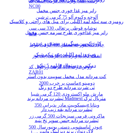
رشته آشی ویژه 500 گرمی انسی کد
NC00
رانر میز غذا خوری جنس مخمل
آلوچه وکیوم آلو 75 گرمی ترشین
رومیزی سه تیکه لمه اکلیلی برای مبل های راحتی و کلاسیک
نوشابه قوطی پرتغالی 330 سی سی
رانر میز غذاخوری طرح سرمه جنس مخمل
فانتا
کاور کوسن سنگ دوز بسته دو عددی
چای کله مورچه معطر 450 گرمی بلوط
رومیزی لمه اکلیلی سه تیکه شیک
اسنک کچاپ ویژه 110 گرمی چی توز
دمکنی و دستمال قابلمه 5 تیکه
روغن ذرت 810 گرمی زر اویل کد
ZAR01
کت مردانه مدل مخمل سوییت بدون آستر
ماست پر چرب 2000g دومینو
تی شرت مردانه طرح دو رنگ
مارش ملو اکسترودی 120 گرمی شیبا
تیشرت مردانه برند Madmext متریال ترک
بیسکوییت مادر پذیرایی 350g ویتانا
تیشرت مردانه یقه زیپ دار
ماکرونی فرمی سبزیجات 500 گرمی زر
تیشرت مردانه جنس سوپر نخ پنبه
پودر لباسشویی دستی یونیورسال 500g
لاک دندان برند دیزلینگ وایت
پرسیل