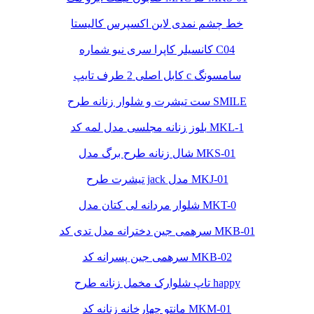
خط چشم نمدی لاین اکسپرس کالیستا
کانسیلر کاپرا سری نیو شماره C04
کابل اصلی 2 طرف تایپ c سامسونگ
ست تیشرت و شلوار زنانه طرح SMILE
بلوز زنانه مجلسی مدل لمه کد MKL-1
شال زنانه طرح برگ مدل MKS-01
تیشرت طرح jack مدل MKJ-01
شلوار مردانه لی کتان مدل MKT-0
سرهمی جین دخترانه مدل تدی کد MKB-01
سرهمی جین پسرانه کد MKB-02
تاپ شلوارک مخمل زنانه طرح happy
مانتو چهارخانه زنانه کد MKM-01