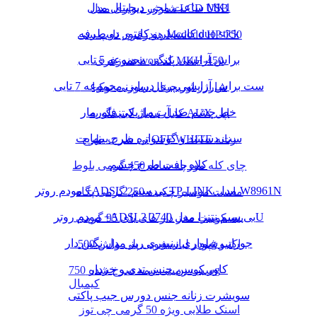
ساعت مچی دیجیتال مدل MK1
شارژر دیواری مدل LCD USB
کانسیلر و کانتور دو طرفه duo stick
هندزفری تایپ سی Mcdodo HP-750
براش آرایشی پلنگی مجموعه 5 تایی
هندزفری ivon کد MKH-450
ست براش آرایشی پری دریایی مجموعه 7 تایی
شارژر اوریجینال سوزنی نوکیا
خط چشم ضد آب ماژیکی فلورمار
کابل تبدیل لایتنینگ به AUX اپل
ست دستبند و گوشواره طرح بینهایت
تی شرت طرح OFF WHITE زنانه
کلاه بافت طرح چشم
چای کله مورچه ساده 450 گرمی بلوط
مودم روتر +ADSL2 بی سیم TP-LINK مدل W8961N
ماست موسیر چکیده 250 گرمی پگاه
مودم روتر +ADSL2 بی سیم نتنزا مدل 2740U
بیسکوییت مغز دار های بای 95 گرمی
جوراب شلواری زنبوری ریز مدل نگین دار
پودر لباسشویی پلی واش 500g اکتیو
کاور کوسن جنس تدی و خزدار
سیب زمینی نیمه سرخ شده 750g
کیمبال
سویشرت زنانه جنس دورس جیب پاکتی
اسنک طلایی ویژه 50 گرمی چی توز