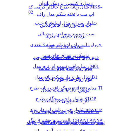
دمبل 5 کیلویی ایروبیک بانوان
شال زنانه طرح خالدار کرمی کد MKS-
02
اب مت یا تخته شکم مدل راف
شلوار پسرانه مدل اسلش 6 جیب
اب مت ورزشی فایبرگلاس
ست دستبند و ساعت دیجیتالی
نردبان چابکی 4 متری
جوراب لمه راه راه زنانه بسته 3 عددی
صفحه تعادل 2022
ماسک ورقه ای چای سبز
فوم رولر 33 سانت مشکی تکنوجیم
زنبیل بافت تسمه ای نرم مدل M01
فوم رولر تمام فوم 33 سانت
شال طرح دار شیک زنانه مدل B1
فوم رولر تمام فوم 45 سانت
تونیک بافت زنانه طرح cuti cats مدل TI
کوشن بال یا صفحه تعادل
شلوار راحتی بچگانه طرح STOP
دار حلقه چوبی کراسفیت
شلوار جین زنانه زاپ دار برند miss one
دورس جنس سوییت مدل moschino
پالت سایه چشم 9 رنگ CHANLANYA
تیشرت مخمل سوییت مردانه آستین کوتاه