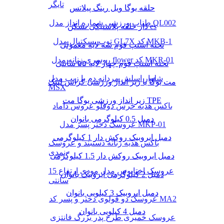
تایگر
حلقه یوگا ویل رینگ پیلاتس
طناب ورزشی شماره انداز مدل QL002
دار حلقه پلاستیکی نشکن es
توپ بسکتبال مدل GL7X کد MKB-1
تخته استپ فوم سه لایه معمولی
روسری زنانه مدل flower کد MKR-01
تخته استپ فوم چهار لایه ۵۵ سانتی
شلوار اسلش مردانه دم پا زیپ مدل
مت یوگا یا زیر انداز ورزشی کراس لینک
MSX
زیر انداز ورزشی یوگا مت TPE
باکس هدیه خرس دوقلو عروس داماد
دمبل 0.5 کیلوگرمی بانوان
عروسک دختر پسر مدل MKP-01
دمبل ایروبیک روکش‌ دار 1 کیلوگرمی
باکس هدیه زنانه دستبند و عروسک
نمدی
دمبل ایروبیک روکش‌ دار 1.5 کیلوگرمی
عروسک اختاپوس مدل مودی ارتفاع 15
دمبل 2 کیلوگرمی ایروبیک بانوان
سانتی
دمبل ایروبیک 3 کیلویی بانوان
عروسک دو قولوی دختر و پسر کد MA2
دمبل 4 کیلویی بانوان
عروسک خمیری طرح پدر بزرگ فانتزی