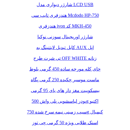
شارژر دیواری مدل LCD USB
هندزفری تایپ سی Mcdodo HP-750
هندزفری ivon کد MKH-450
شارژر اوریجینال سوزنی نوکیا
کابل تبدیل لایتنینگ به AUX اپل
تی شرت طرح OFF WHITE زنانه
چای کله مورچه ساده 450 گرمی بلوط
ماست موسیر چکیده 250 گرمی پگاه
بیسکوییت مغز دار های بای 95 گرمی
پودر لباسشویی پلی واش 500g اکتیو
سیب زمینی نیمه سرخ شده 750g کیمبال
اسنک طلایی ویژه 50 گرمی چی توز