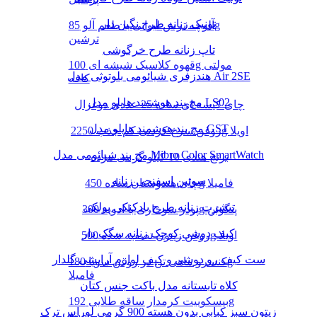
تونیک زنانه طرح نگین دار
آلوچه ترش لیوانی با طعم آلو 85g
ترشین
تاپ زنانه طرح خرگوشی
قهوه کلاسیک شیشه ای 100g مولتی
هندزفری شیائومی بلوتوثی مدل Air 2SE
کافه
مچ بند هوشمند هایلو مدل LS02
چای کیسه ای ساده 25 عددی دوغزال
مچ بند هوشمند هایلو مدل GST
روغن سرخ کردنی کم جذب 2250g اویلا
مچ بند شیائومی مدل Mibro Color SmartWatch
برنج هندی 10 کیلو گرمی مژده
سوتین اسفنجی زنانه
چای هندوستان ساده 450g فامیلا
تیشرت زنانه طرح بادکنکی پولکی
پودر سوخاری با ادویه 300g پنگوئن
کیف دوشی کوچک زنانه سگک دار
روغن زیتون تصفیه شده 500g اویلا
ست کیف رو دوشی و کیف لوازم آرایشی گلدار
کنسرو ماهی تن در روغن سویا 180g
فامیلا
کلاه تابستانه مدل باکت جنس کتان
بیسکوییت کرمدار ساقه طلایی 192g
زیتون سبز کبابی بدون هسته 900 گرمی لوراس ترک
مینو