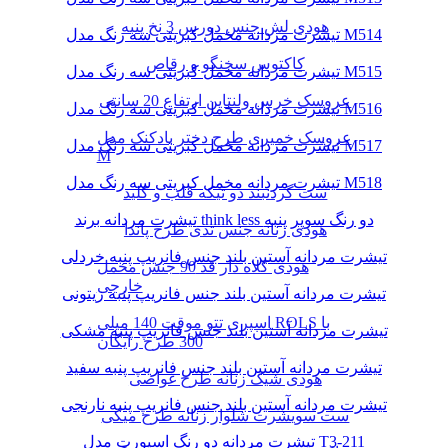
هودی لش جنس دورس 3 نخ پنبه
تیشرت مردانه مخمل کبریتی سه رنگ مدل M514
کاکتوس سخنگو و رقاص
تیشرت مردانه مخمل کبریتی سه رنگ مدل M515
عروسک خرس ولنتاین ارتفاع 20 سانتی
تیشرت مردانه مخمل کبریتی سه رنگ مدل M516
عروسک خمیری طرح دختر بادکنک مدل
تیشرت مردانه مخمل کبریتی سه رنگ مدل M517
M
تیشرت مردانه مخمل کبریتی سه رنگ مدل M518
ست گردنبند دو تیکه قلب و کلید
تیشرت مردانه برند think less دو رنگ سوپر پنبه
هودی زنانه جنس تدی طرح پاندا
تیشرت مردانه آستین بلند جنس فانریپ پنبه خردلی
هودی کلاه دار قد 90 جنس مخمل
خارجی
تیشرت مردانه آستین بلند جنس فانریپ پنبه زیتونی
اسپری تتو موقت 140 میلی ROLS با
تیشرت مردانه آستین بلند جنس فانریپ پنبه مشکی
300 طرح رایگان
تیشرت مردانه آستین بلند جنس فانریپ پنبه سفید
هودی شیک زنانه طرح غواصی
تیشرت مردانه آستین بلند جنس فانریپ پنبه نارنجی
ست سویشرت شلوار زنانه طرح میکی
تیشرت مردانه دو رنگ اسپورت مدل T3-211