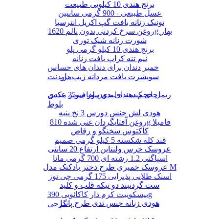
برنج هندی 10 کیلویی طبیعت
عسل طبیعی - 900 گرمی سانتین
تونیک زنانه بافت گپ اکریل انترسیا
روغن سرخ کردنی بدون پالم 1620g بهار
شورت زنانه شیک توری
برنج هندی 10 کیلو گرمی پلو
نیم تنه کراپ بافت زنانه
خمیر دندان برای دندان های حساس
سویشرت بافت مردانه زیپ دار
مریدنت
ریمل حجم دهنده لیدی پیور سوپر مکس
چای کیسه ای بدون لفاف 25 عددی
بلوط
هودی لش جنس دورس 3 نخ پنبه
روغن آفتابگردان غنی شده 810g فامیلا
کاکتوس سخنگو و رقاص
قند کله شکسته 5 کیلو گرمی صمیم
عروسک خرس ولنتاین ارتفاع 20 سانتی
اسپاگتی 1.2 رشته ای 700 گرمی مانا
عروسک خمیری طرح دختر بادکنک مدل M
اسنک طلایی پذیرایی 175 گرمی چی توز
ست گردنبند دو تیکه قلب و کلید
بیسکوییت کرم دار کاکائویی 390g
هودی زنانه جنس تدی طرح پاندا
گرجی