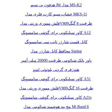
هدفون بی سیم Jbl مدل MS-K2
خشاب سیم کارت فلزی مدل MKS-11
فلش مموری وریتی مدلV809ظرفیت 8 گیگ
کاور سیلیکونی برای گوشی سامسونگ A12
کابل فست شارژر تایپ سی سامسونگ
محافظ کابل شارژر مدل Spring
پاور بانک شیائومی ظرفیت 20000 میلی آمپر
هندزفری گردنی بلوتوثی لنوو
کاور سیلیکونی برای گوشی سامسونگ A51
فلش مموری وریتی مدلV809ظرفیت 16 گیگ
کاور سیلیکونی برای گوشی سامسونگ A21s
مچ بند هوشمند شیائومی مدل Mi Band 6