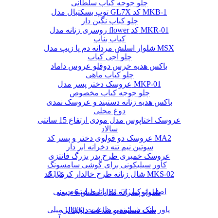
چلو جوجه کباب سلطانی
توپ بسکتبال مدل GL7X کد MKB-1
چلو کباب نگین دار
روسری زنانه مدل flower کد MKR-01
کباب بناب
شلوار اسلش مردانه دم پا زیپ مدل MSX
چلو آجی کباب
باکس هدیه خرس دوقلو عروس داماد
چلو کباب ماهی
عروسک دختر پسر مدل MKP-01
چلو جوجه کباب مخصوص
باکس هدیه زنانه دستبند و عروسک نمدی
دوغ محلی
عروسک اختاپوس مدل مودی ارتفاع 15 سانتی
سالاد
عروسک دو قولوی دختر و پسر کد MA2
سوتین نیم تنه دخرانه ابر دار
عروسک خمیری طرح پدر بزرگ فانتزی
کاور سیلیکونی برای گوشی سامسونگ
A10s
شال زنانه طرح خالدار کرمی کد MKS-02
باتری لیتیوم یونی BL-5C اصلی نوکیا
شلوار پسرانه مدل اسلش 6 جیب
پاور بانک شیائومی ظرفیت 10000 میلی
ست دستبند و ساعت دیجیتالی