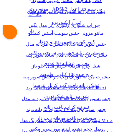
کت زنانه جنس مخمل کبریتی آستردار
مودم روتر +ADSL2 بی سیم نتنزا مدل
تیشرت مردانه آستین کوتاه سرشانه شنل
2740U
تی آر ایکس پرو
جوراب شلواری زنبوری ریز مدل نگین
دار
مانتو مزونی جنس سوییت آستین کیمینو
کاور کوسن جنس تدی و خزدار
تیشرت مردانه مدل M819 جنس سوپر پنبه
سویشرت زنانه جنس دورس جیب پاکتی
تیشرت مردانه مشکی مدل ساده سوپر پنبه
تخم مرغ شانه 30 عددی
شنل چرم مردانه خزدار مدل جلو باز
برنج هندی 10 کیلویی طبیعت
تیشرت مردانه دورنگ زیپ دار جنس سوپر پنبه
تونیک زنانه بافت گپ اکریل انترسیا
تیشرت مردانه مشکی سفید برند madmext
شورت زنانه شیک توری
تیشرت مردانه مدل think less8 جنس سوپر پنبه
نیم تنه کراپ بافت زنانه
تیشرت مردانه برند LV جنس سوپر نخ پنبه
سویشرت بافت مردانه زیپ دار
تیشرت مردانه مخمل کبریتی سه رنگ مدل M512
ریمل حجم دهنده لیدی پیور سوپر مکس
تیشرت مردانه مخمل کبریتی سه رنگ مدل M513