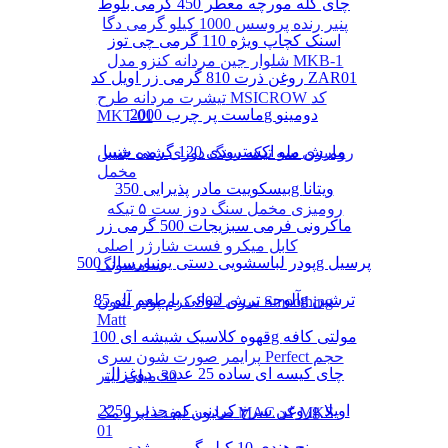
چای کله مورچه معطر 450 گرمی بلوط
پنیر رنده پروسس 1000 کیلو گرمی دگا
اسنک کچاپ ویژه 110 گرمی چی توز
شلوار جین مردانه کنزو مدل MKB-1
روغن ذرت 810 گرمی زر اویل کد ZAR01
تیشرت مردانه طرح MSICROW کد
ماست پر چرب 2000g دومینو
MKT-01
مارش ملو اکسترودی 120 گرمی شیبا
رومیزی سه تیکه سنگ دوزی شده جنس
مخمل
بیسکوییت مادر پذیرایی 350g ویتانا
رومیزی مخمل سنگ دوز ست ۵ تیکه
ماکرونی فرمی سبزیجات 500 گرمی زر
کابل میکرو فست شارژر اصلی
پودر لباسشویی دستی یونیورسال 500g پرسیل
سامسونگ
آلوچه ترش لیوانی با طعم آلو 85g ترشین
کرم پودر شون S02 سری Smoothing
Matt
قهوه کلاسیک شیشه ای 100g مولتی کافه
پرایمر صورت شون سری Perfect حجم
چای کیسه ای ساده 25 عددی دوغزال
30 میلی لیتر
روغن سرخ کردنی کم جذب 2250g اویلا
صابون لیفت ابرو مک MAC کد MKS-
01
برنج هندی 10 کیلو گرمی مژده