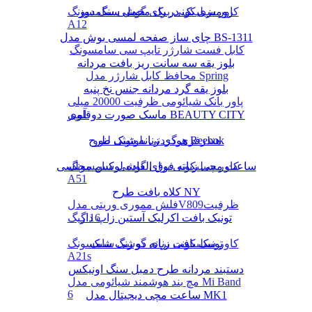
رومیزی یک در یک مخمل سنگ دوز
کاور سیلیکونی برای گوشی سامسونگ
A12
چای ساز صفحه لمسی بوش مدل BS-1311
کابل فست شارژر تایپ سی سامسونگ
بلوز یقه سه سانت ریز بافت مردانه
محافظ کابل شارژر مدل Spring
بلوز یقه گرد مردانه جنس نخ پنبه
پاور بانک شیائومی ظرفیت 20000 میلی
ماسک صورت دوقلوی BEAUTY CITY
آمپر
هودی زنانه شیک طرح Reebok
هندزفری گردنی بلوتوثی لنوو
کاور سیلیکونی برای گوشی سامسونگ
ساعت مچی زنانه فوق العاده لوکس مجلسی
A51
کلاه بافت طرح NY
فلش مموری وریتی مدلV809ظرفیت
16 گیگ
تونیک بافت اکرلیک آستین زاپ دار
تونیک بافت زنانه دو رنگ شیک
کاور سیلیکونی برای گوشی سامسونگ
A21s
دستبند مردانه طرح دمبل سنگ اونیکس
مچ بند هوشمند شیائومی مدل Mi Band
6
ساعت مچی دیجیتال مدل MK1