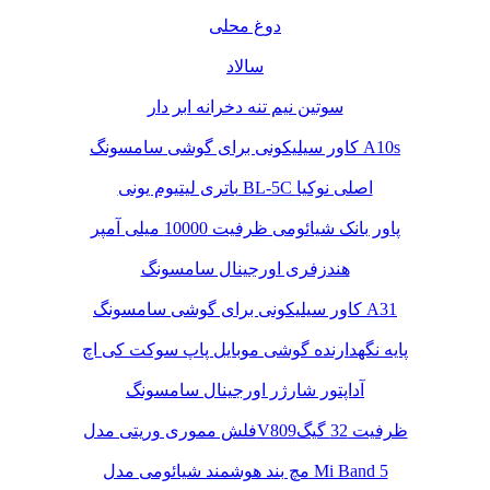
دوغ محلی
سالاد
سوتین نیم تنه دخرانه ابر دار
کاور سیلیکونی برای گوشی سامسونگ A10s
باتری لیتیوم یونی BL-5C اصلی نوکیا
پاور بانک شیائومی ظرفیت 10000 میلی آمپر
هندزفری اورجینال سامسونگ
کاور سیلیکونی برای گوشی سامسونگ A31
پایه نگهدارنده گوشی موبایل پاپ سوکت کی اچ
آداپتور شارژر اورجینال سامسونگ
فلش مموری وریتی مدلV809ظرفیت 32 گیگ
مچ بند هوشمند شیائومی مدل Mi Band 5