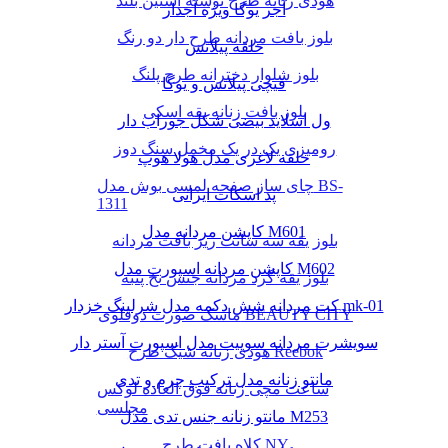
هودی زنانه طرح نوشته آستین بلند
آجر یوگا ویژه آجدار
بلوز بافت مردانه طرح دار دو رنگ
حلقه پیلاتس
بلوز شلوار دخترانه طرح پلنگ
قیچی پیلاتس و یوگا
بلوز بافت زنانه یقه اسکی
ول اسلاید بیضی شکل جوراب دار
رومیزی یک در یک مخمل سنگ دوز
حلقه لاغری مدل هولا هوپ
چای ساز صفحه لمسی بوش مدل BS-
پد اسکات ایرانی
1311
کاپشن مردانه مدل M601
بلوز یقه سه سانت ریز بافت مردانه
کاپشن مردانه اسپورت مدل M602
بلوز یقه گرد مردانه جنس نخ پنبه
کت مردانه شش دکمه مدل شرلینگ خزدار mk-01
ماسک صورت دوقلوی BEAUTY CITY
سویشرت مردانه سوییت مدل اسپورت آستر دار
هودی زنانه شیک طرح Reebok
مانتو زنانه مدل ترکیب چرم و تدی
ساعت مچی زنانه فوق العاده لوکس
مجلسی
مانتو زنانه جنس تدی مدل M253
کلاه بافت طرح NY