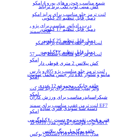
شمع مناسب خودرو های یورو 4 امکو
کش مینی لوپ تکی برند تراباند
لنت ترمز جلو مناسب برای پراید امکو
دمبل قابل تنظیم 20 کیلویی
درب رادیاتور مناسب برای پژو ،
دمبل قابل تنظیم 17 کیلویی
سمندGISP
دمبل قابل تنظیم 25 کیلویی
لنت ترمز عقب مناسب پراید امکو
دمبل قابل تنظیم ۴۲کیلویی
لنت ترمز جلو مناسب سمند کالیبر57
امکو
کش پیلاتس 2 متری قوطی دار
لنت ترمز جلو مناسب پژو 405 و پارس
مانتو و شلوار کلاه دار جنس مخمل سوییت
امکو
حلقه چابکی مجموعه 12 عددی
واتر پمپ مناسب برای پراید شرکت
امکو
شیکراسپایدرمناسب برای ورزش کاران
لنت ترمز عقب مناسب برای سمند EF7
دسته شنا سوئدی فلزی ساده
امکو
فنر و قیچی تقویت مچ دست ۶۰کیلوگرمی
توپ فوتسال مولتن مدل 0016 کد MKT
حلقه یوگا ویل رینگ پیلاتس
دستکش بوکس GREENHILL مدل