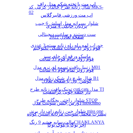
اب مت یا تخته شکم مدل راف
شال زنانه طرح خالدار کرمی کد MKS-
02
اب مت ورزشی فایبرگلاس
شلوار پسرانه مدل اسلش 6 جیب
نردبان چابکی 4 متری
ست دستبند و ساعت دیجیتالی
صفحه تعادل 2022
جوراب لمه راه راه زنانه بسته 3 عددی
فوم رولر 33 سانت مشکی تکنوجیم
ماسک ورقه ای چای سبز
فوم رولر تمام فوم 33 سانت
زنبیل بافت تسمه ای نرم مدل M01
فوم رولر تمام فوم 45 سانت
شال طرح دار شیک زنانه مدل B1
کوشن بال یا صفحه تعادل
تونیک بافت زنانه طرح cuti cats مدل TI
دار حلقه چوبی کراسفیت
شلوار راحتی بچگانه طرح STOP
دورس جنس سوییت مدل moschino
شلوار جین زنانه زاپ دار برند miss one
تیشرت مخمل سوییت مردانه آستین کوتاه
پالت سایه چشم 9 رنگ CHANLANYA
آجر یوگا یا بلوک یوگا