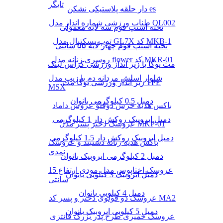
تایگر
دار حلقه پلاستیکی نشکن es
طناب ورزشی شماره انداز مدل QL002
تخته استپ فوم سه لایه معمولی
توپ بسکتبال مدل GL7X کد MKB-1
تخته استپ فوم چهار لایه ۵۵ سانتی
روسری زنانه مدل flower کد MKR-01
مت یوگا یا زیر انداز ورزشی کراس لینک
شلوار اسلش مردانه دم پا زیپ مدل
زیر انداز ورزشی یوگا مت TPE
MSX
دمبل 0.5 کیلوگرمی بانوان
باکس هدیه خرس دوقلو عروس داماد
دمبل ایروبیک روکش‌ دار 1 کیلوگرمی
عروسک دختر پسر مدل MKP-01
دمبل ایروبیک روکش‌ دار 1.5 کیلوگرمی
باکس هدیه زنانه دستبند و عروسک
نمدی
دمبل 2 کیلوگرمی ایروبیک بانوان
عروسک اختاپوس مدل مودی ارتفاع 15
دمبل ایروبیک 3 کیلویی بانوان
سانتی
دمبل 4 کیلویی بانوان
عروسک دو قولوی دختر و پسر کد MA2
دمبل 5 کیلویی ایروبیک بانوان
عروسک خمیری طرح پدر بزرگ فانتزی