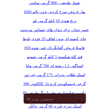
عسل طبیعی - 900 گرمی سانتین
روغن سرخ کردنی بدون پالم 1620g بهار
برنج هندی 10 کیلو گرمی پلو
خمیر دندان برای دندان های حساس مریدنت
چای کیسه ای بدون لفاف 25 عددی بلوط
روغن آفتابگردان غنی شده 810g فامیلا
قند کله شکسته 5 کیلو گرمی صمیم
اسپاگتی 1.2 رشته ای 700 گرمی مانا
اسنک طلایی پذیرایی 175 گرمی چی توز
بیسکوییت کرم دار کاکائویی 390g گرجی
پاستیل حروف با رنگ طبیعی 85g دکتربن
روغن سرخ کردنی بدون پالم 810g اویلا
اسنک پنیری فنری 60 گرمی چاکلز