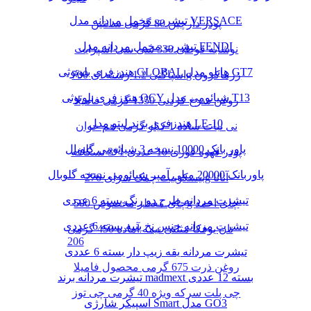
تیشرت مخمل مردانه مدل VERSACE
پودر دارچین 80 گرمی سانتین
تیشرت مخمل مردانه مدل FENDI
نوشابه قوطی 330 سی سی اسپرایت
هندزفری بلوتوثی GLOBAL هایلو مدل GT7
اسپاگتی 1.2 رشته ای 700g زرماکرون
هندزفری بلوتوثی QCY شیائومی مدل T13
روغن سرخ کردنی 1350 گرمی فامیلا
هندزفری برند لیتو مدل LE-10
نی نبات ساده 1 کیلو گرمی هم خوان
پاور بانک 10000 نسخه 3 شیائومی گلوبال
پودر قهوه فوری 10 عددی 1*3 نسکافه
پاوربانک 20000 میلی آمپر شیائومی نسخه گلوبال
بیسکوییت چمک سرای 276g آناتا
تیشرت مردانه طرح دو رنگ بسته 6 عددی
چای معطر مخصوص 500g چای احمد
تیشرت مردانه جنس نخ پنبه بسته 6 عددی
نان یوفکا مثلثی نیمه آماده 450 گرمی
206
تیشرت مردانه یقه زیپ دار بسته 6 عددی
روغن ذرت 675 گرمی محصول فامیلا
تیشرت مردانه برند madmext بسته 12 عددی
چی پلت سرکه ویژه 40 گرمی چی توز
اسپیکر شارژی Smart مدل GO3