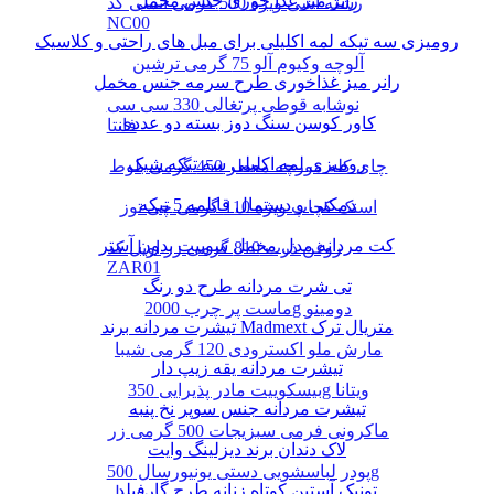
رانر میز غذا خوری جنس مخمل
رشته آشی ویژه 500 گرمی انسی کد
NC00
رومیزی سه تیکه لمه اکلیلی برای مبل های راحتی و کلاسیک
آلوچه وکیوم آلو 75 گرمی ترشین
رانر میز غذاخوری طرح سرمه جنس مخمل
نوشابه قوطی پرتغالی 330 سی سی
کاور کوسن سنگ دوز بسته دو عددی
فانتا
رومیزی لمه اکلیلی سه تیکه شیک
چای کله مورچه معطر 450 گرمی بلوط
دمکنی و دستمال قابلمه 5 تیکه
اسنک کچاپ ویژه 110 گرمی چی توز
کت مردانه مدل مخمل سوییت بدون آستر
روغن ذرت 810 گرمی زر اویل کد
ZAR01
تی شرت مردانه طرح دو رنگ
ماست پر چرب 2000g دومینو
تیشرت مردانه برند Madmext متریال ترک
مارش ملو اکسترودی 120 گرمی شیبا
تیشرت مردانه یقه زیپ دار
بیسکوییت مادر پذیرایی 350g ویتانا
تیشرت مردانه جنس سوپر نخ پنبه
ماکرونی فرمی سبزیجات 500 گرمی زر
لاک دندان برند دیزلینگ وایت
پودر لباسشویی دستی یونیورسال 500g
تونیک آستین کوتاه زنانه طرح گارفیلد
پرسیل