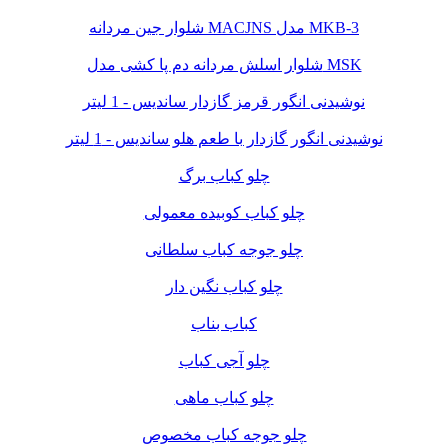
شلوار جین مردانه MACJNS مدل MKB-3
شلوار اسلش مردانه دم پا کشی مدل MSK
نوشیدنی انگور قرمز گازدار ساندیس - 1 لیتر
نوشیدنی انگور گازدار با طعم هلو ساندیس - 1 لیتر
چلو کباب برگ
چلو کباب کوبیده معمولی
چلو جوجه کباب سلطانی
چلو کباب نگین دار
کباب بناب
چلو آجی کباب
چلو کباب ماهی
چلو جوجه کباب مخصوص