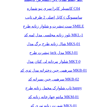
کانسیلر کاپرا سری نیو شماره C04
کابل اصلی 2 طرف تایپ c سامسونگ
ست تیشرت و شلوار زنانه طرح SMILE
بلوز زنانه مجلسی مدل لمه کد MKL-1
شال زنانه طرح برگ مدل MKS-01
تیشرت طرح jack مدل MKJ-01
شلوار مردانه لی کتان مدل MKT-0
سرهمی جین دخترانه مدل تدی کد MKB-01
سرهمی جین پسرانه کد MKB-02
تاپ شلوارک مخمل زنانه طرح happy
مانتو چهارخانه زنانه کد MKM-01
شورت زنانه توری کد MKS-01