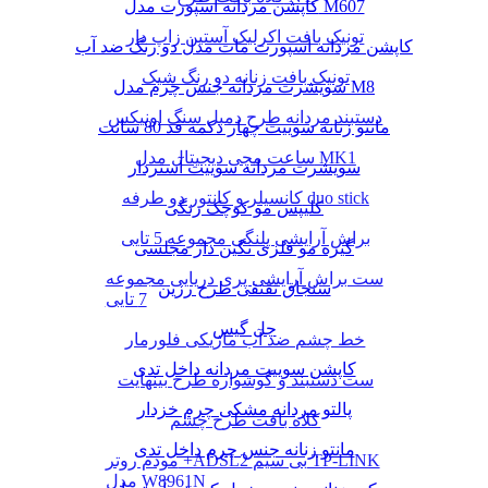
کاپشن مردانه اسپورت مدل M607
تونیک بافت اکرلیک آستین زاپ دار
کاپشن مردانه اسپورت مات مدل دو رنگ ضد آب
تونیک بافت زنانه دو رنگ شیک
سویشرت مردانه جنس چرم مدل M8
دستبند مردانه طرح دمبل سنگ اونیکس
مانتو زنانه سوییت چهار دکمه قد 80 سانت
ساعت مچی دیجیتال مدل MK1
سویشرت مردانه سوییت آستردار
کانسیلر و کانتور دو طرفه duo stick
کلیپس مو کوچک رنگی
براش آرایشی پلنگی مجموعه 5 تایی
گیره مو فلزی نگین دار مجلسی
ست براش آرایشی پری دریایی مجموعه
سنجاق تقتقی طرح رزین
7 تایی
چل گیس
خط چشم ضد آب ماژیکی فلورمار
کاپشن سوییت مردانه داخل تدی
ست دستبند و گوشواره طرح بینهایت
پالتو مردانه مشکی چرم خزدار
کلاه بافت طرح چشم
مانتو زنانه جنس چرم داخل تدی
مودم روتر +ADSL2 بی سیم TP-LINK
مدل W8961N