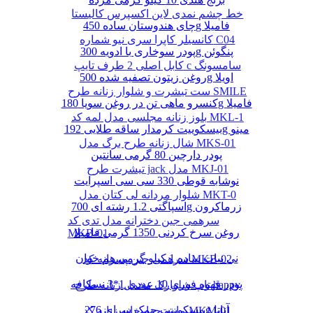
خط چشم نمدی لاین اکسپرس کالیستا
چای هندوستان ساده 450g فامیلا
کانسیلر کاپرا سری نیو شماره C04
پودر سوخاری با ادویه 300g پنگوئن
کابل اصلی 2 طرف تایپ c سامسونگ
روغن زیتون تصفیه شده 500g اویلا
ست تیشرت و شلوار زنانه طرح SMILE
کنسرو ماهی تن در روغن سویا 180g فامیلا
بلوز زنانه مجلسی مدل لمه کد MKL-1
بیسکوییت کرمدار ساقه طلایی 192g مینو
شال زنانه طرح برگ مدل MKS-01
پودر دارچین 80 گرمی سانتین
تیشرت طرح jack مدل MKJ-01
نوشابه قوطی 330 سی سی اسپرایت
شلوار مردانه لی کتان مدل MKT-0
اسپاگتی 1.2 رشته ای 700g زرماکرون
سرهمی جین دخترانه مدل تدی کد
روغن سرخ کردنی 1350 گرمی فامیلا
MKB-01
نی نبات ساده 1 کیلو گرمی هم خوان
سرهمی جین پسرانه کد MKB-02
پودر قهوه فوری 10 عددی 1*3 نسکافه
تاپ شلوارک مخمل زنانه طرح happy
بیسکوییت چمک سرای 276g آناتا
مانتو چهارخانه زنانه کد MKM-01