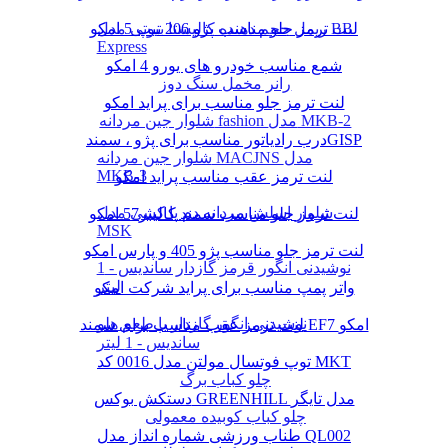
لنت ترمز جلو مناسب پژو 206 تیپ 5 امکو
ریمل حجم دهنده کالیستا بیوتی مدل BB
Express
شمع مناسب خودرو های یورو 4 امکو
رانر مخمل سنگ دوز
لنت ترمز جلو مناسب برای پراید امکو
شلوار جین مردانه fashion مدل MKB-2
درب رادیاتور مناسب برای پژو ، سمندGISP
شلوار جین مردانه MACJNS مدل
MKB-3
لنت ترمز عقب مناسب پراید امکو
شلوار اسلش مردانه دم پا کشی مدل
لنت ترمز جلو مناسب سمند کالیبر57 امکو
MSK
لنت ترمز جلو مناسب پژو 405 و پارس امکو
نوشیدنی انگور قرمز گازدار ساندیس - 1
لیتر
واتر پمپ مناسب برای پراید شرکت امکو
نوشیدنی انگور گازدار با طعم هلو
لنت ترمز عقب مناسب برای سمند EF7 امکو
ساندیس - 1 لیتر
توپ فوتسال مولتن مدل 0016 کد MKT
چلو کباب برگ
دستکش بوکس GREENHILL مدل تایگر
چلو کباب کوبیده معمولی
طناب ورزشی شماره انداز مدل QL002