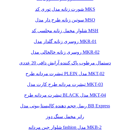
شورت زنانه مدل توری کد MKS
سوتین زنانه طرح دار مدل MSO
شلوار مخمل زنانه مجلسی کد MSH
روسری زنانه گلدار مدل MKR-01
روسری زنانه خالخالی مدل MKR-02
دستمال مرطوب پاک کننده آرایش دافی 20 عددی
تیشرت مردانه طرح PLEIN مدل MKT-02
تیشرت مردانه طرح کارت مدل MKT-03
تیشرت مردانه طرح BLACK مدل MKT-04
ریمل حجم دهنده کالیستا بیوتی مدل BB Express
رانر مخمل سنگ دوز
شلوار جین مردانه fashion مدل MKB-2