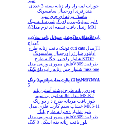
آمپر
جوراب لمه راه راه زنانه بسته 3 عددی
هندزفری اورجینال سامسونگ
ماسک ورقه ای چای سبز
کاور سیلیکونی برای گوشی سامسونگ
A31
زنبیل بافت تسمه ای نرم مدل M01
پایه نگهدارنده گوشی موبایل پاپ سوکت
شال طرح دار شیک زنانه مدل B1
کی اچ
تونیک بافت زنانه طرح cuti cats مدل TI
آداپتور شارژر اورجینال سامسونگ
شلوار راحتی بچگانه طرح STOP
فلش مموری وریتی مدلV809ظرفیت
شلوار جین زنانه زاپ دار برند miss one
32 گیگ
پالت سایه چشم 9 رنگ CHANLANYA
مچ بند هوشمند شیائومی مدل Mi Band
5
هودی زنانه طرح نوشته آستین بلند
هدفون بی سیم Jbl مدل MS-K2
بلوز بافت مردانه طرح دار دو رنگ
خشاب سیم کارت فلزی مدل MKS-11
بلوز شلوار دخترانه طرح پلنگ
فلش مموری وریتی مدلV809ظرفیت
بلوز بافت زنانه یقه اسکی
8 گیگ