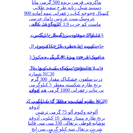
ماکرونی فرمی بریده 500 گرمی مانا
دستبند شیک زنانه طرح سفید طلایی
جوجه کباب زعفرانی نیمه آماده 900g کیمبال
عروسک ست عروس داماد خرسی
ماست کم چرب 1.9 کیلو گرمی کاله
ارتفاع 24 سانتی
دستبند مردانه طرح پلنگ برند LOLIAS
مسواک دوقلوی بزرگسال پاتریکس
چای کیسه ای عطری 25 عددی دوغزال
شورت زنانه نخی طرح کاکتوس
مبدل لایتنینگ به جک 3.5 mm هدفون اپل
اسنک چرخی ویژه 80 گرمی چی توز
دمنوش میوه ای سیب و هل 70g فامیلا
پنکیک مک فیکس مدل Studio Fix
شماره NC30
ذرت سلفون خشکپاک مقدار 300 گرم
برنج طارم شکسته معطر 5 کیلوگرمی
نی نبات زعفرانی 1000 گرمی هم خوان
آذوقه
رشته آشی ویژه 500 گرمی انسی کد NC00
برنج طارم شکسته معطر 10 کیلوگرمی
آذوقه
آلوچه وکیوم آلو 75 گرمی ترشین
برنج طارم ممتاز معطر 10 کیلویی آذوقه
نوشابه قوطی پرتغالی 330 سی سی فانتا
شربت پرتغال سه کیلو گرمی سن ایچ