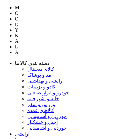
M
O
O
D
Y
K
A
L
A
دسته بندی کالا ها
کالای دیجیتال
مد و پوشاک
آرایشی و بهداشتی
کادو و تزیینات
خودرو و ابزار صنعتی
خانه و آشپزخانه
ورزش و سفر
کالاهای عمده
خوردنی و آشامیدنی
آجیل و خشکبار
خوردنی و آشامیدنی
آرایشی