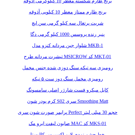
برنج طارم شکسته معطر 10 کیلوگرمی آذوقه
برنج طارم ممتاز معطر 10 کیلویی آذوقه
شربت پرتغال سه کیلو گرمی سن ایچ
پنیر رنده پروسس 1000 کیلو گرمی دگا
شلوار جین مردانه کنزو مدل MKB-1
تیشرت مردانه طرح MSICROW کد MKT-01
رومیزی سه تیکه سنگ دوزی شده جنس مخمل
رومیزی مخمل سنگ دوز ست ۵ تیکه
کابل میکرو فست شارژر اصلی سامسونگ
کرم پودر شون S02 سری Smoothing Matt
پرایمر صورت شون سری Perfect حجم 30 میلی لیتر
صابون لیفت ابرو مک MAC کد MKS-01
خط چشم نمدی لاین اکسپرس کالیستا