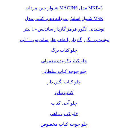
شلوار جین مردانه MACJNS مدل MKB-3
شلوار اسلش مردانه دم پا کشی مدل MSK
نوشیدنی انگور قرمز گازدار ساندیس - 1 لیتر
نوشیدنی انگور گازدار با طعم هلو ساندیس - 1 لیتر
چلو کباب برگ
چلو کباب کوبیده معمولی
چلو جوجه کباب سلطانی
چلو کباب نگین دار
کباب بناب
چلو آجی کباب
چلو کباب ماهی
چلو جوجه کباب مخصوص