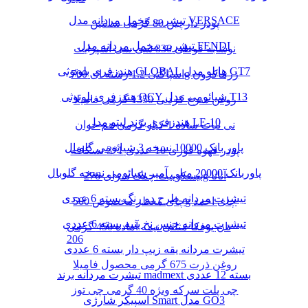
تیشرت مخمل مردانه مدل VERSACE
پودر دارچین 80 گرمی سانتین
تیشرت مخمل مردانه مدل FENDI
نوشابه قوطی 330 سی سی اسپرایت
هندزفری بلوتوثی GLOBAL هایلو مدل GT7
اسپاگتی 1.2 رشته ای 700g زرماکرون
هندزفری بلوتوثی QCY شیائومی مدل T13
روغن سرخ کردنی 1350 گرمی فامیلا
هندزفری برند لیتو مدل LE-10
نی نبات ساده 1 کیلو گرمی هم خوان
پاور بانک 10000 نسخه 3 شیائومی گلوبال
پودر قهوه فوری 10 عددی 1*3 نسکافه
پاوربانک 20000 میلی آمپر شیائومی نسخه گلوبال
بیسکوییت چمک سرای 276g آناتا
تیشرت مردانه طرح دو رنگ بسته 6 عددی
چای معطر مخصوص 500g چای احمد
تیشرت مردانه جنس نخ پنبه بسته 6 عددی
نان یوفکا مثلثی نیمه آماده 450 گرمی
206
تیشرت مردانه یقه زیپ دار بسته 6 عددی
روغن ذرت 675 گرمی محصول فامیلا
تیشرت مردانه برند madmext بسته 12 عددی
چی پلت سرکه ویژه 40 گرمی چی توز
اسپیکر شارژی Smart مدل GO3