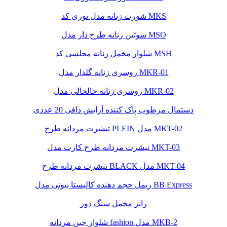
شورت زنانه مدل توری کد MKS
سوتین زنانه طرح دار مدل MSO
شلوار مخمل زنانه مجلسی کد MSH
روسری زنانه گلدار مدل MKR-01
روسری زنانه خالخالی مدل MKR-02
دستمال مرطوب پاک کننده آرایش دافی 20 عددی
تیشرت مردانه طرح PLEIN مدل MKT-02
تیشرت مردانه طرح کارت مدل MKT-03
تیشرت مردانه طرح BLACK مدل MKT-04
ریمل حجم دهنده کالیستا بیوتی مدل BB Express
رانر مخمل سنگ دوز
شلوار جین مردانه fashion مدل MKB-2