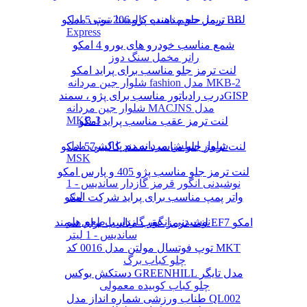
لنت ترمز جلو مناسب پژو 206 تیپ 5 امکو
ریمل حجم دهنده کالیستا بیوتی مدل BB
Express
شمع مناسب خودرو های یورو 4 امکو
رانر مخمل سنگ دوز
لنت ترمز جلو مناسب برای پراید امکو
شلوار جین مردانه fashion مدل MKB-2
درب رادیاتور مناسب برای پژو ، سمندGISP
شلوار جین مردانه MACJNS مدل
MKB-3
لنت ترمز عقب مناسب پراید امکو
شلوار اسلش مردانه دم پا کشی مدل
لنت ترمز جلو مناسب سمند کالیبر57 امکو
MSK
لنت ترمز جلو مناسب پژو 405 و پارس امکو
نوشیدنی انگور قرمز گازدار ساندیس - 1
لیتر
واتر پمپ مناسب برای پراید شرکت امکو
نوشیدنی انگور گازدار با طعم هلو
لنت ترمز عقب مناسب برای سمند EF7 امکو
ساندیس - 1 لیتر
توپ فوتسال مولتن مدل 0016 کد MKT
چلو کباب برگ
دستکش بوکس GREENHILL مدل تایگر
چلو کباب کوبیده معمولی
طناب ورزشی شماره انداز مدل QL002