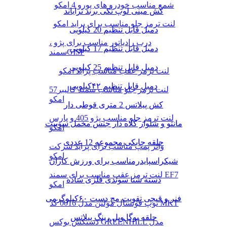
شمع مناسب خودرو های یورو 4 امکو
کش مینی لوپ تکی برند تراباند
لنت ترمز جلو مناسب برای پراید امکو
دمبل قابل تنظیم 20 کیلویی
درب رادیاتور مناسب برای پژو ،
دمبل قابل تنظیم 17 کیلویی
سمندGISP
دمبل قابل تنظیم 25 کیلویی
لنت ترمز عقب مناسب پراید امکو
دمبل قابل تنظیم ۴۲کیلویی
لنت ترمز جلو مناسب سمند کالیبر57
امکو
کش پیلاتس 2 متری قوطی دار
لنت ترمز جلو مناسب پژو 405 و پارس
مانتو و شلوار کلاه دار جنس مخمل سوییت
امکو
حلقه چابکی مجموعه 12 عددی
واتر پمپ مناسب برای پراید شرکت
امکو
شیکراسپایدرمناسب برای ورزش کاران
لنت ترمز عقب مناسب برای سمند EF7
دسته شنا سوئدی فلزی ساده
امکو
فنر و قیچی تقویت مچ دست ۶۰کیلوگرمی
توپ فوتسال مولتن مدل 0016 کد MKT
حلقه یوگا ویل رینگ پیلاتس
دستکش بوکس GREENHILL مدل