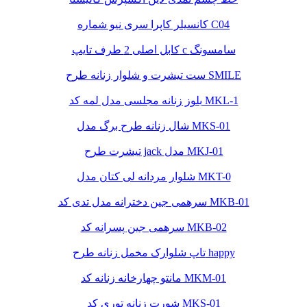
کانسیلر کاپرا سری نیو شماره C04
کابل اصلی 2 طرف تایپ c سامسونگ
ست تیشرت و شلوار زنانه طرح SMILE
بلوز زنانه مجلسی مدل لمه کد MKL-1
شال زنانه طرح برگ مدل MKS-01
تیشرت طرح jack مدل MKJ-01
شلوار مردانه لی کتان مدل MKT-0
سرهمی جین دخترانه مدل تدی کد MKB-01
سرهمی جین پسرانه کد MKB-02
تاپ شلوارک مخمل زنانه طرح happy
مانتو چهارخانه زنانه کد MKM-01
شورت زنانه توری کد MKS-01