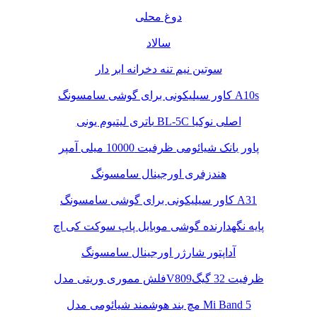
دوغ محلی
سالاد
سوتین نیم تنه دخرانه ابر دار
کاور سیلیکونی برای گوشی سامسونگ A10s
باتری لیتیوم یونی BL-5C اصلی نوکیا
پاور بانک شیائومی ظرفیت 10000 میلی آمپر
هندزفری اورجینال سامسونگ
کاور سیلیکونی برای گوشی سامسونگ A31
پایه نگهدارنده گوشی موبایل پاپ سوکت کی اچ
آداپتور شارژر اورجینال سامسونگ
فلش مموری وریتی مدلV809ظرفیت 32 گیگ
مچ بند هوشمند شیائومی مدل Mi Band 5