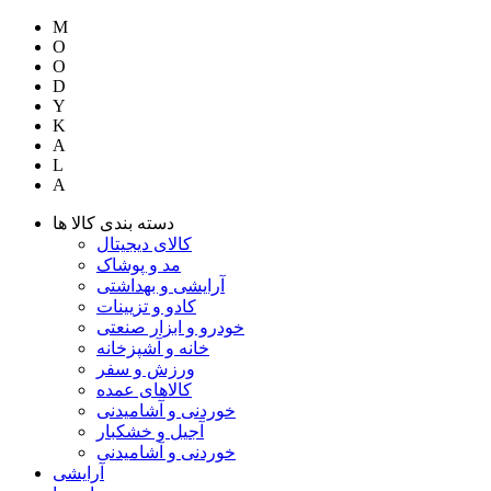
M
O
O
D
Y
K
A
L
A
دسته بندی کالا ها
کالای دیجیتال
مد و پوشاک
آرایشی و بهداشتی
کادو و تزیینات
خودرو و ابزار صنعتی
خانه و آشپزخانه
ورزش و سفر
کالاهای عمده
خوردنی و آشامیدنی
آجیل و خشکبار
خوردنی و آشامیدنی
آرایشی