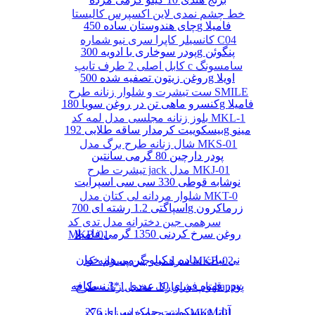
خط چشم نمدی لاین اکسپرس کالیستا
چای هندوستان ساده 450g فامیلا
کانسیلر کاپرا سری نیو شماره C04
پودر سوخاری با ادویه 300g پنگوئن
کابل اصلی 2 طرف تایپ c سامسونگ
روغن زیتون تصفیه شده 500g اویلا
ست تیشرت و شلوار زنانه طرح SMILE
کنسرو ماهی تن در روغن سویا 180g فامیلا
بلوز زنانه مجلسی مدل لمه کد MKL-1
بیسکوییت کرمدار ساقه طلایی 192g مینو
شال زنانه طرح برگ مدل MKS-01
پودر دارچین 80 گرمی سانتین
تیشرت طرح jack مدل MKJ-01
نوشابه قوطی 330 سی سی اسپرایت
شلوار مردانه لی کتان مدل MKT-0
اسپاگتی 1.2 رشته ای 700g زرماکرون
سرهمی جین دخترانه مدل تدی کد
روغن سرخ کردنی 1350 گرمی فامیلا
MKB-01
نی نبات ساده 1 کیلو گرمی هم خوان
سرهمی جین پسرانه کد MKB-02
پودر قهوه فوری 10 عددی 1*3 نسکافه
تاپ شلوارک مخمل زنانه طرح happy
بیسکوییت چمک سرای 276g آناتا
مانتو چهارخانه زنانه کد MKM-01