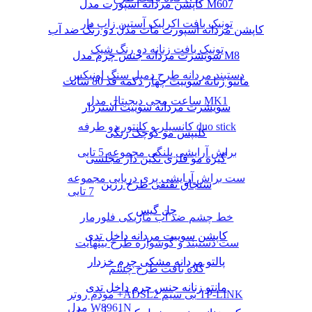
کاپشن مردانه اسپورت مدل M607
تونیک بافت اکرلیک آستین زاپ دار
کاپشن مردانه اسپورت مات مدل دو رنگ ضد آب
تونیک بافت زنانه دو رنگ شیک
سویشرت مردانه جنس چرم مدل M8
دستبند مردانه طرح دمبل سنگ اونیکس
مانتو زنانه سوییت چهار دکمه قد 80 سانت
ساعت مچی دیجیتال مدل MK1
سویشرت مردانه سوییت آستردار
کانسیلر و کانتور دو طرفه duo stick
کلیپس مو کوچک رنگی
براش آرایشی پلنگی مجموعه 5 تایی
گیره مو فلزی نگین دار مجلسی
ست براش آرایشی پری دریایی مجموعه
سنجاق تقتقی طرح رزین
7 تایی
چل گیس
خط چشم ضد آب ماژیکی فلورمار
کاپشن سوییت مردانه داخل تدی
ست دستبند و گوشواره طرح بینهایت
پالتو مردانه مشکی چرم خزدار
کلاه بافت طرح چشم
مانتو زنانه جنس چرم داخل تدی
مودم روتر +ADSL2 بی سیم TP-LINK
مدل W8961N