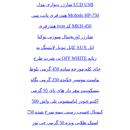
شارژر دیواری مدل LCD USB
هندزفری تایپ سی Mcdodo HP-750
هندزفری ivon کد MKH-450
شارژر اوریجینال سوزنی نوکیا
کابل تبدیل لایتنینگ به AUX اپل
تی شرت طرح OFF WHITE زنانه
چای کله مورچه ساده 450 گرمی بلوط
ماست موسیر چکیده 250 گرمی پگاه
بیسکوییت مغز دار های بای 95 گرمی
پودر لباسشویی پلی واش 500g اکتیو
سیب زمینی نیمه سرخ شده 750g کیمبال
اسنک طلایی ویژه 50 گرمی چی توز