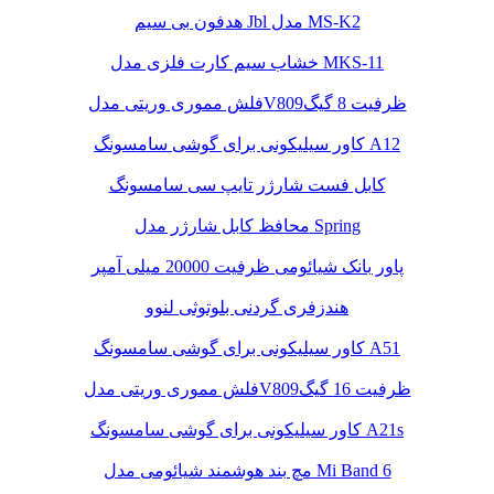
هدفون بی سیم Jbl مدل MS-K2
خشاب سیم کارت فلزی مدل MKS-11
فلش مموری وریتی مدلV809ظرفیت 8 گیگ
کاور سیلیکونی برای گوشی سامسونگ A12
کابل فست شارژر تایپ سی سامسونگ
محافظ کابل شارژر مدل Spring
پاور بانک شیائومی ظرفیت 20000 میلی آمپر
هندزفری گردنی بلوتوثی لنوو
کاور سیلیکونی برای گوشی سامسونگ A51
فلش مموری وریتی مدلV809ظرفیت 16 گیگ
کاور سیلیکونی برای گوشی سامسونگ A21s
مچ بند هوشمند شیائومی مدل Mi Band 6