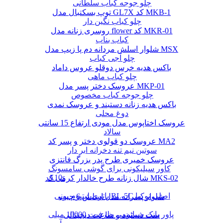
چلو جوجه کباب سلطانی
توپ بسکتبال مدل GL7X کد MKB-1
چلو کباب نگین دار
روسری زنانه مدل flower کد MKR-01
کباب بناب
شلوار اسلش مردانه دم پا زیپ مدل MSX
چلو آجی کباب
باکس هدیه خرس دوقلو عروس داماد
چلو کباب ماهی
عروسک دختر پسر مدل MKP-01
چلو جوجه کباب مخصوص
باکس هدیه زنانه دستبند و عروسک نمدی
دوغ محلی
عروسک اختاپوس مدل مودی ارتفاع 15 سانتی
سالاد
عروسک دو قولوی دختر و پسر کد MA2
سوتین نیم تنه دخرانه ابر دار
عروسک خمیری طرح پدر بزرگ فانتزی
کاور سیلیکونی برای گوشی سامسونگ
A10s
شال زنانه طرح خالدار کرمی کد MKS-02
باتری لیتیوم یونی BL-5C اصلی نوکیا
شلوار پسرانه مدل اسلش 6 جیب
پاور بانک شیائومی ظرفیت 10000 میلی
ست دستبند و ساعت دیجیتالی