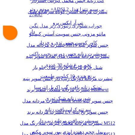
کت زنانه جنس مخمل کبریتی آستردار
مودم روتر +ADSL2 بی سیم نتنزا مدل
تیشرت مردانه آستین کوتاه سرشانه شنل
2740U
تی آر ایکس پرو
جوراب شلواری زنبوری ریز مدل نگین
دار
مانتو مزونی جنس سوییت آستین کیمینو
کاور کوسن جنس تدی و خزدار
تیشرت مردانه مدل M819 جنس سوپر پنبه
سویشرت زنانه جنس دورس جیب پاکتی
تیشرت مردانه مشکی مدل ساده سوپر پنبه
تخم مرغ شانه 30 عددی
شنل چرم مردانه خزدار مدل جلو باز
برنج هندی 10 کیلویی طبیعت
تیشرت مردانه دورنگ زیپ دار جنس سوپر پنبه
تونیک زنانه بافت گپ اکریل انترسیا
تیشرت مردانه مشکی سفید برند madmext
شورت زنانه شیک توری
تیشرت مردانه مدل think less8 جنس سوپر پنبه
نیم تنه کراپ بافت زنانه
تیشرت مردانه برند LV جنس سوپر نخ پنبه
سویشرت بافت مردانه زیپ دار
تیشرت مردانه مخمل کبریتی سه رنگ مدل M512
ریمل حجم دهنده لیدی پیور سوپر مکس
تیشرت مردانه مخمل کبریتی سه رنگ مدل M513