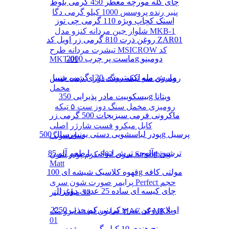
چای کله مورچه معطر 450 گرمی بلوط
پنیر رنده پروسس 1000 کیلو گرمی دگا
اسنک کچاپ ویژه 110 گرمی چی توز
شلوار جین مردانه کنزو مدل MKB-1
روغن ذرت 810 گرمی زر اویل کد ZAR01
تیشرت مردانه طرح MSICROW کد
ماست پر چرب 2000g دومینو
MKT-01
مارش ملو اکسترودی 120 گرمی شیبا
رومیزی سه تیکه سنگ دوزی شده جنس
مخمل
بیسکوییت مادر پذیرایی 350g ویتانا
رومیزی مخمل سنگ دوز ست ۵ تیکه
ماکرونی فرمی سبزیجات 500 گرمی زر
کابل میکرو فست شارژر اصلی
پودر لباسشویی دستی یونیورسال 500g پرسیل
سامسونگ
آلوچه ترش لیوانی با طعم آلو 85g ترشین
کرم پودر شون S02 سری Smoothing
Matt
قهوه کلاسیک شیشه ای 100g مولتی کافه
پرایمر صورت شون سری Perfect حجم
چای کیسه ای ساده 25 عددی دوغزال
30 میلی لیتر
روغن سرخ کردنی کم جذب 2250g اویلا
صابون لیفت ابرو مک MAC کد MKS-
01
برنج هندی 10 کیلو گرمی مژده