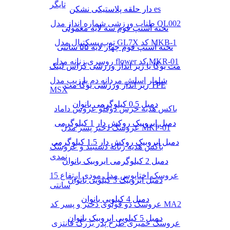
تایگر
دار حلقه پلاستیکی نشکن es
طناب ورزشی شماره انداز مدل QL002
تخته استپ فوم سه لایه معمولی
توپ بسکتبال مدل GL7X کد MKB-1
تخته استپ فوم چهار لایه ۵۵ سانتی
روسری زنانه مدل flower کد MKR-01
مت یوگا یا زیر انداز ورزشی کراس لینک
شلوار اسلش مردانه دم پا زیپ مدل
زیر انداز ورزشی یوگا مت TPE
MSX
دمبل 0.5 کیلوگرمی بانوان
باکس هدیه خرس دوقلو عروس داماد
دمبل ایروبیک روکش‌ دار 1 کیلوگرمی
عروسک دختر پسر مدل MKP-01
دمبل ایروبیک روکش‌ دار 1.5 کیلوگرمی
باکس هدیه زنانه دستبند و عروسک
نمدی
دمبل 2 کیلوگرمی ایروبیک بانوان
عروسک اختاپوس مدل مودی ارتفاع 15
دمبل ایروبیک 3 کیلویی بانوان
سانتی
دمبل 4 کیلویی بانوان
عروسک دو قولوی دختر و پسر کد MA2
دمبل 5 کیلویی ایروبیک بانوان
عروسک خمیری طرح پدر بزرگ فانتزی