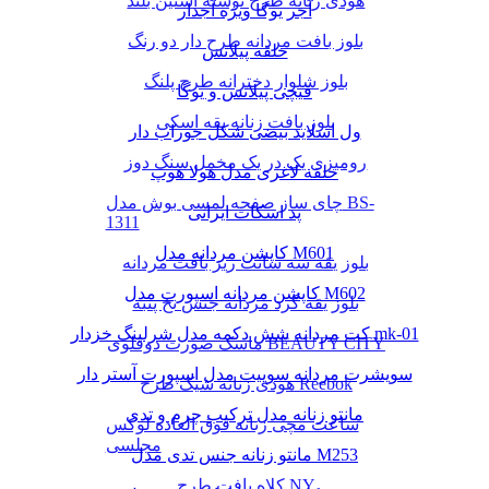
هودی زنانه طرح نوشته آستین بلند
آجر یوگا ویژه آجدار
بلوز بافت مردانه طرح دار دو رنگ
حلقه پیلاتس
بلوز شلوار دخترانه طرح پلنگ
قیچی پیلاتس و یوگا
بلوز بافت زنانه یقه اسکی
ول اسلاید بیضی شکل جوراب دار
رومیزی یک در یک مخمل سنگ دوز
حلقه لاغری مدل هولا هوپ
چای ساز صفحه لمسی بوش مدل BS-
پد اسکات ایرانی
1311
کاپشن مردانه مدل M601
بلوز یقه سه سانت ریز بافت مردانه
کاپشن مردانه اسپورت مدل M602
بلوز یقه گرد مردانه جنس نخ پنبه
کت مردانه شش دکمه مدل شرلینگ خزدار mk-01
ماسک صورت دوقلوی BEAUTY CITY
سویشرت مردانه سوییت مدل اسپورت آستر دار
هودی زنانه شیک طرح Reebok
مانتو زنانه مدل ترکیب چرم و تدی
ساعت مچی زنانه فوق العاده لوکس
مجلسی
مانتو زنانه جنس تدی مدل M253
کلاه بافت طرح NY