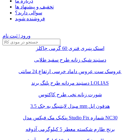
درباره ما
تخفیف و پیشنهاد ها
سوالی دارید؟
فروشنده شوید
ورود | ثبت نام
اسنک پنیری فنری 60 گرمی چاکلز
دستبند شیک زنانه طرح سفید طلایی
عروسک ست عروس داماد خرسی ارتفاع 24 سانتی
دستبند مردانه طرح پلنگ برند LOLIAS
شورت زنانه نخی طرح کاکتوس
مبدل لایتنینگ به جک 3.5 mm هدفون اپل
پنکیک مک فیکس مدل Studio Fix شماره NC30
برنج طارم شکسته معطر 5 کیلوگرمی آذوقه