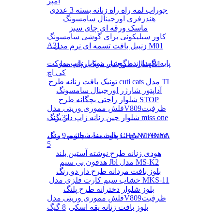
آمپر
جوراب لمه راه راه زنانه بسته 3 عددی
هندزفری اورجینال سامسونگ
ماسک ورقه ای چای سبز
کاور سیلیکونی برای گوشی سامسونگ
A31
زنبیل بافت تسمه ای نرم مدل M01
پایه نگهدارنده گوشی موبایل پاپ سوکت
شال طرح دار شیک زنانه مدل B1
کی اچ
تونیک بافت زنانه طرح cuti cats مدل TI
آداپتور شارژر اورجینال سامسونگ
شلوار راحتی بچگانه طرح STOP
فلش مموری وریتی مدلV809ظرفیت
شلوار جین زنانه زاپ دار برند miss one
32 گیگ
پالت سایه چشم 9 رنگ CHANLANYA
مچ بند هوشمند شیائومی مدل Mi Band
5
هودی زنانه طرح نوشته آستین بلند
هدفون بی سیم Jbl مدل MS-K2
بلوز بافت مردانه طرح دار دو رنگ
خشاب سیم کارت فلزی مدل MKS-11
بلوز شلوار دخترانه طرح پلنگ
فلش مموری وریتی مدلV809ظرفیت
بلوز بافت زنانه یقه اسکی
8 گیگ