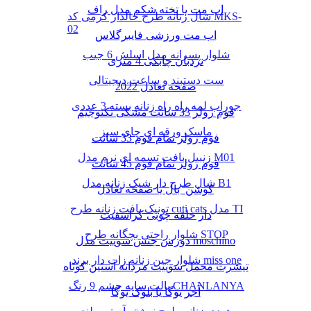
اب مت یا تخته شکم مدل راف
شال زنانه طرح خالدار کرمی کد MKS-
02
اب مت ورزشی فایبرگلاس
شلوار پسرانه مدل اسلش 6 جیب
نردبان چابکی 4 متری
ست دستبند و ساعت دیجیتالی
صفحه تعادل 2022
جوراب لمه راه راه زنانه بسته 3 عددی
فوم رولر 33 سانت مشکی تکنوجیم
ماسک ورقه ای چای سبز
فوم رولر تمام فوم 33 سانت
زنبیل بافت تسمه ای نرم مدل M01
فوم رولر تمام فوم 45 سانت
شال طرح دار شیک زنانه مدل B1
کوشن بال یا صفحه تعادل
تونیک بافت زنانه طرح cuti cats مدل TI
دار حلقه چوبی کراسفیت
شلوار راحتی بچگانه طرح STOP
دورس جنس سوییت مدل moschino
شلوار جین زنانه زاپ دار برند miss one
تیشرت مخمل سوییت مردانه آستین کوتاه
پالت سایه چشم 9 رنگ CHANLANYA
آجر یوگا یا بلوک یوگا