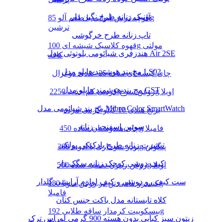
تونیک زنانه طرح نگین دار
آلوچه ترش لیوانی با طعم آلو 85g
ترشین
تاپ زنانه طرح خرگوشی
قهوه کلاسیک شیشه ای 100g مولتی
هندزفری شیائومی بلوتوثی مدل Air 2SE
کافه
مچ بند هوشمند هایلو مدل LS02
چای کیسه ای ساده 25 عددی دوغزال
مچ بند هوشمند هایلو مدل GST
روغن سرخ کردنی کم جذب 2250g اویلا
مچ بند شیائومی مدل Mibro Color SmartWatch
برنج هندی 10 کیلو گرمی مژده
سوتین اسفنجی زنانه
چای هندوستان ساده 450g فامیلا
تیشرت زنانه طرح بادکنکی پولکی
پودر سوخاری با ادویه 300g پنگوئن
کیف دوشی کوچک زنانه سگک دار
روغن زیتون تصفیه شده 500g اویلا
ست کیف رو دوشی و کیف لوازم آرایشی گلدار
کنسرو ماهی تن در روغن سویا 180g
فامیلا
کلاه تابستانه مدل باکت جنس کتان
بیسکوییت کرمدار ساقه طلایی 192g
زیتون سبز کبابی بدون هسته 900 گرمی لوراس ترک
مینو