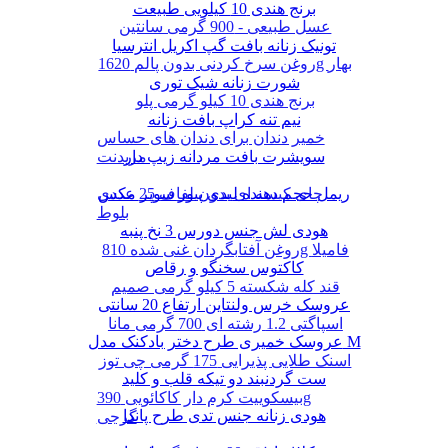
برنج هندی 10 کیلویی طبیعت
عسل طبیعی - 900 گرمی سانتین
تونیک زنانه بافت گپ اکریل انترسیا
روغن سرخ کردنی بدون پالم 1620g بهار
شورت زنانه شیک توری
برنج هندی 10 کیلو گرمی پلو
نیم تنه کراپ بافت زنانه
خمیر دندان برای دندان های حساس
سویشرت بافت مردانه زیپ دار
مریدنت
ریمل حجم دهنده لیدی پیور سوپر مکس
چای کیسه ای بدون لفاف 25 عددی
بلوط
هودی لش جنس دورس 3 نخ پنبه
روغن آفتابگردان غنی شده 810g فامیلا
کاکتوس سخنگو و رقاص
قند کله شکسته 5 کیلو گرمی صمیم
عروسک خرس ولنتاین ارتفاع 20 سانتی
اسپاگتی 1.2 رشته ای 700 گرمی مانا
عروسک خمیری طرح دختر بادکنک مدل M
اسنک طلایی پذیرایی 175 گرمی چی توز
ست گردنبند دو تیکه قلب و کلید
بیسکوییت کرم دار کاکائویی 390g
هودی زنانه جنس تدی طرح پاندا
گرجی