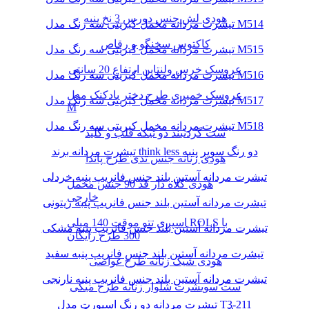
هودی لش جنس دورس 3 نخ پنبه
تیشرت مردانه مخمل کبریتی سه رنگ مدل M514
کاکتوس سخنگو و رقاص
تیشرت مردانه مخمل کبریتی سه رنگ مدل M515
عروسک خرس ولنتاین ارتفاع 20 سانتی
تیشرت مردانه مخمل کبریتی سه رنگ مدل M516
عروسک خمیری طرح دختر بادکنک مدل
تیشرت مردانه مخمل کبریتی سه رنگ مدل M517
M
تیشرت مردانه مخمل کبریتی سه رنگ مدل M518
ست گردنبند دو تیکه قلب و کلید
تیشرت مردانه برند think less دو رنگ سوپر پنبه
هودی زنانه جنس تدی طرح پاندا
تیشرت مردانه آستین بلند جنس فانریپ پنبه خردلی
هودی کلاه دار قد 90 جنس مخمل
خارجی
تیشرت مردانه آستین بلند جنس فانریپ پنبه زیتونی
اسپری تتو موقت 140 میلی ROLS با
تیشرت مردانه آستین بلند جنس فانریپ پنبه مشکی
300 طرح رایگان
تیشرت مردانه آستین بلند جنس فانریپ پنبه سفید
هودی شیک زنانه طرح غواصی
تیشرت مردانه آستین بلند جنس فانریپ پنبه نارنجی
ست سویشرت شلوار زنانه طرح میکی
تیشرت مردانه دو رنگ اسپورت مدل T3-211