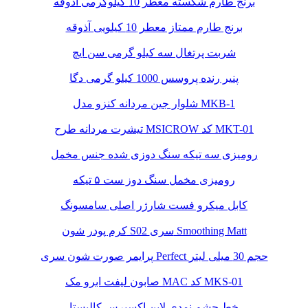
برنج طارم شکسته معطر 10 کیلوگرمی آذوقه
برنج طارم ممتاز معطر 10 کیلویی آذوقه
شربت پرتغال سه کیلو گرمی سن ایچ
پنیر رنده پروسس 1000 کیلو گرمی دگا
شلوار جین مردانه کنزو مدل MKB-1
تیشرت مردانه طرح MSICROW کد MKT-01
رومیزی سه تیکه سنگ دوزی شده جنس مخمل
رومیزی مخمل سنگ دوز ست ۵ تیکه
کابل میکرو فست شارژر اصلی سامسونگ
کرم پودر شون S02 سری Smoothing Matt
پرایمر صورت شون سری Perfect حجم 30 میلی لیتر
صابون لیفت ابرو مک MAC کد MKS-01
خط چشم نمدی لاین اکسپرس کالیستا