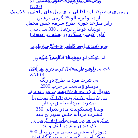
رانر میز غذا خوری جنس مخمل
رشته آشی ویژه 500 گرمی انسی کد
NC00
رومیزی سه تیکه لمه اکلیلی برای مبل های راحتی و کلاسیک
آلوچه وکیوم آلو 75 گرمی ترشین
رانر میز غذاخوری طرح سرمه جنس مخمل
نوشابه قوطی پرتغالی 330 سی سی
کاور کوسن سنگ دوز بسته دو عددی
فانتا
رومیزی لمه اکلیلی سه تیکه شیک
چای کله مورچه معطر 450 گرمی بلوط
دمکنی و دستمال قابلمه 5 تیکه
اسنک کچاپ ویژه 110 گرمی چی توز
کت مردانه مدل مخمل سوییت بدون آستر
روغن ذرت 810 گرمی زر اویل کد
ZAR01
تی شرت مردانه طرح دو رنگ
ماست پر چرب 2000g دومینو
تیشرت مردانه برند Madmext متریال ترک
مارش ملو اکسترودی 120 گرمی شیبا
تیشرت مردانه یقه زیپ دار
بیسکوییت مادر پذیرایی 350g ویتانا
تیشرت مردانه جنس سوپر نخ پنبه
ماکرونی فرمی سبزیجات 500 گرمی زر
لاک دندان برند دیزلینگ وایت
پودر لباسشویی دستی یونیورسال 500g
تونیک آستین کوتاه زنانه طرح گارفیلد
پرسیل