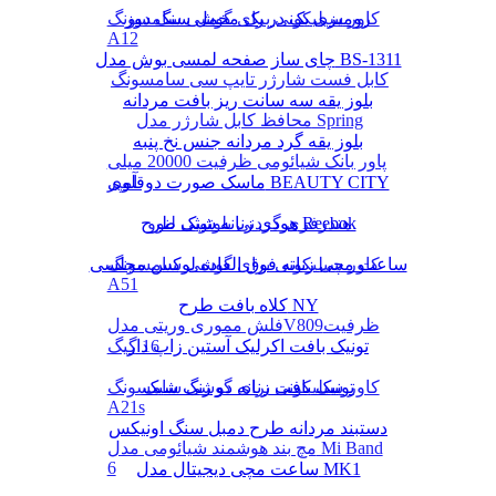
رومیزی یک در یک مخمل سنگ دوز
کاور سیلیکونی برای گوشی سامسونگ
A12
چای ساز صفحه لمسی بوش مدل BS-1311
کابل فست شارژر تایپ سی سامسونگ
بلوز یقه سه سانت ریز بافت مردانه
محافظ کابل شارژر مدل Spring
بلوز یقه گرد مردانه جنس نخ پنبه
پاور بانک شیائومی ظرفیت 20000 میلی
ماسک صورت دوقلوی BEAUTY CITY
آمپر
هودی زنانه شیک طرح Reebok
هندزفری گردنی بلوتوثی لنوو
کاور سیلیکونی برای گوشی سامسونگ
ساعت مچی زنانه فوق العاده لوکس مجلسی
A51
کلاه بافت طرح NY
فلش مموری وریتی مدلV809ظرفیت
16 گیگ
تونیک بافت اکرلیک آستین زاپ دار
تونیک بافت زنانه دو رنگ شیک
کاور سیلیکونی برای گوشی سامسونگ
A21s
دستبند مردانه طرح دمبل سنگ اونیکس
مچ بند هوشمند شیائومی مدل Mi Band
6
ساعت مچی دیجیتال مدل MK1