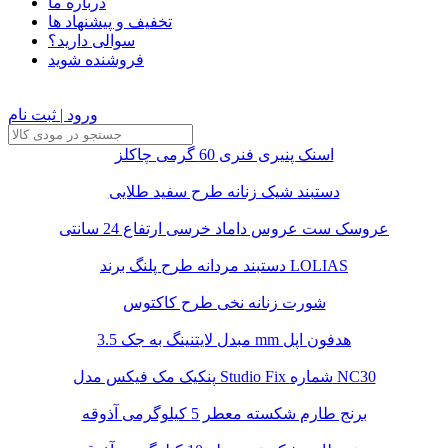
درباره ما
تخفیف و پیشنهاد ها
سوالی دارید؟
فروشنده شوید
ورود | ثبت نام
اسنک پنیری فنری 60 گرمی چاکلز
دستبند شیک زنانه طرح سفید طلایی
عروسک ست عروس داماد خرسی ارتفاع 24 سانتی
دستبند مردانه طرح پلنگ برند LOLIAS
شورت زنانه نخی طرح کاکتوس
مبدل لایتنینگ به جک 3.5 mm هدفون اپل
پنکیک مک فیکس مدل Studio Fix شماره NC30
برنج طارم شکسته معطر 5 کیلوگرمی آذوقه