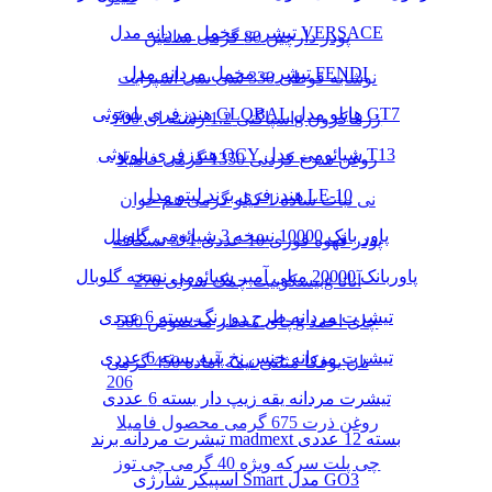
تیشرت مخمل مردانه مدل VERSACE
پودر دارچین 80 گرمی سانتین
تیشرت مخمل مردانه مدل FENDI
نوشابه قوطی 330 سی سی اسپرایت
هندزفری بلوتوثی GLOBAL هایلو مدل GT7
اسپاگتی 1.2 رشته ای 700g زرماکرون
هندزفری بلوتوثی QCY شیائومی مدل T13
روغن سرخ کردنی 1350 گرمی فامیلا
هندزفری برند لیتو مدل LE-10
نی نبات ساده 1 کیلو گرمی هم خوان
پاور بانک 10000 نسخه 3 شیائومی گلوبال
پودر قهوه فوری 10 عددی 1*3 نسکافه
پاوربانک 20000 میلی آمپر شیائومی نسخه گلوبال
بیسکوییت چمک سرای 276g آناتا
تیشرت مردانه طرح دو رنگ بسته 6 عددی
چای معطر مخصوص 500g چای احمد
تیشرت مردانه جنس نخ پنبه بسته 6 عددی
نان یوفکا مثلثی نیمه آماده 450 گرمی
206
تیشرت مردانه یقه زیپ دار بسته 6 عددی
روغن ذرت 675 گرمی محصول فامیلا
تیشرت مردانه برند madmext بسته 12 عددی
چی پلت سرکه ویژه 40 گرمی چی توز
اسپیکر شارژی Smart مدل GO3