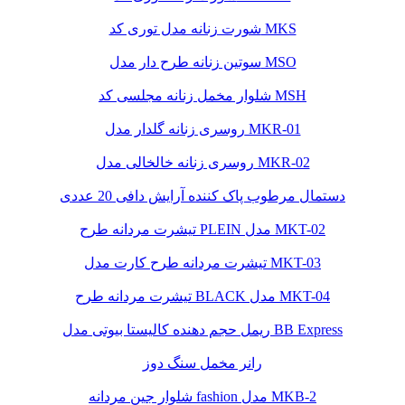
شورت زنانه مدل توری کد MKS
سوتین زنانه طرح دار مدل MSO
شلوار مخمل زنانه مجلسی کد MSH
روسری زنانه گلدار مدل MKR-01
روسری زنانه خالخالی مدل MKR-02
دستمال مرطوب پاک کننده آرایش دافی 20 عددی
تیشرت مردانه طرح PLEIN مدل MKT-02
تیشرت مردانه طرح کارت مدل MKT-03
تیشرت مردانه طرح BLACK مدل MKT-04
ریمل حجم دهنده کالیستا بیوتی مدل BB Express
رانر مخمل سنگ دوز
شلوار جین مردانه fashion مدل MKB-2