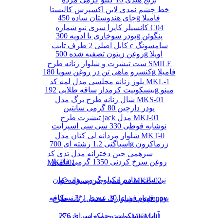
خط چشم نمدی لاین اکسپرس کالیستا
چای هندوستان ساده 450g فامیلا
کانسیلر کاپرا سری نیو شماره C04
پودر سوخاری با ادویه 300g پنگوئن
کابل اصلی 2 طرف تایپ c سامسونگ
روغن زیتون تصفیه شده 500g اویلا
ست تیشرت و شلوار زنانه طرح SMILE
کنسرو ماهی تن در روغن سویا 180g فامیلا
بلوز زنانه مجلسی مدل لمه کد MKL-1
بیسکوییت کرمدار ساقه طلایی 192g مینو
شال زنانه طرح برگ مدل MKS-01
پودر دارچین 80 گرمی سانتین
تیشرت طرح jack مدل MKJ-01
نوشابه قوطی 330 سی سی اسپرایت
شلوار مردانه لی کتان مدل MKT-0
اسپاگتی 1.2 رشته ای 700g زرماکرون
سرهمی جین دخترانه مدل تدی کد
روغن سرخ کردنی 1350 گرمی فامیلا
MKB-01
نی نبات ساده 1 کیلو گرمی هم خوان
سرهمی جین پسرانه کد MKB-02
پودر قهوه فوری 10 عددی 1*3 نسکافه
تاپ شلوارک مخمل زنانه طرح happy
بیسکوییت چمک سرای 276g آناتا
مانتو چهارخانه زنانه کد MKM-01