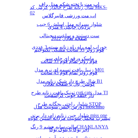
اب مت یا تخته شکم مدل راف
شال زنانه طرح خالدار کرمی کد MKS-
02
اب مت ورزشی فایبرگلاس
شلوار پسرانه مدل اسلش 6 جیب
نردبان چابکی 4 متری
ست دستبند و ساعت دیجیتالی
صفحه تعادل 2022
جوراب لمه راه راه زنانه بسته 3 عددی
فوم رولر 33 سانت مشکی تکنوجیم
ماسک ورقه ای چای سبز
فوم رولر تمام فوم 33 سانت
زنبیل بافت تسمه ای نرم مدل M01
فوم رولر تمام فوم 45 سانت
شال طرح دار شیک زنانه مدل B1
کوشن بال یا صفحه تعادل
تونیک بافت زنانه طرح cuti cats مدل TI
دار حلقه چوبی کراسفیت
شلوار راحتی بچگانه طرح STOP
دورس جنس سوییت مدل moschino
شلوار جین زنانه زاپ دار برند miss one
تیشرت مخمل سوییت مردانه آستین کوتاه
پالت سایه چشم 9 رنگ CHANLANYA
آجر یوگا یا بلوک یوگا