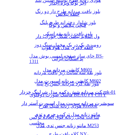
هودی زنانه طرح نوشته آستین بلند
آجر یوگا ویژه آجدار
بلوز بافت مردانه طرح دار دو رنگ
حلقه پیلاتس
بلوز شلوار دخترانه طرح پلنگ
قیچی پیلاتس و یوگا
بلوز بافت زنانه یقه اسکی
ول اسلاید بیضی شکل جوراب دار
رومیزی یک در یک مخمل سنگ دوز
حلقه لاغری مدل هولا هوپ
چای ساز صفحه لمسی بوش مدل BS-
پد اسکات ایرانی
1311
کاپشن مردانه مدل M601
بلوز یقه سه سانت ریز بافت مردانه
کاپشن مردانه اسپورت مدل M602
بلوز یقه گرد مردانه جنس نخ پنبه
کت مردانه شش دکمه مدل شرلینگ خزدار mk-01
ماسک صورت دوقلوی BEAUTY CITY
سویشرت مردانه سوییت مدل اسپورت آستر دار
هودی زنانه شیک طرح Reebok
مانتو زنانه مدل ترکیب چرم و تدی
ساعت مچی زنانه فوق العاده لوکس
مجلسی
مانتو زنانه جنس تدی مدل M253
کلاه بافت طرح NY