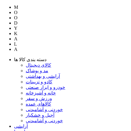
M
O
O
D
Y
K
A
L
A
دسته بندی کالا ها
کالای دیجیتال
مد و پوشاک
آرایشی و بهداشتی
کادو و تزیینات
خودرو و ابزار صنعتی
خانه و آشپزخانه
ورزش و سفر
کالاهای عمده
خوردنی و آشامیدنی
آجیل و خشکبار
خوردنی و آشامیدنی
آرایشی