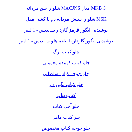
شلوار جین مردانه MACJNS مدل MKB-3
شلوار اسلش مردانه دم پا کشی مدل MSK
نوشیدنی انگور قرمز گازدار ساندیس - 1 لیتر
نوشیدنی انگور گازدار با طعم هلو ساندیس - 1 لیتر
چلو کباب برگ
چلو کباب کوبیده معمولی
چلو جوجه کباب سلطانی
چلو کباب نگین دار
کباب بناب
چلو آجی کباب
چلو کباب ماهی
چلو جوجه کباب مخصوص