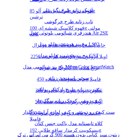
تونیک زنانه طرح نگین دار
آلوچه ترش لیوانی با طعم آلو 85g
ترشین
تاپ زنانه طرح خرگوشی
قهوه کلاسیک شیشه ای 100g مولتی
هندزفری شیائومی بلوتوثی مدل Air 2SE
کافه
مچ بند هوشمند هایلو مدل LS02
چای کیسه ای ساده 25 عددی دوغزال
مچ بند هوشمند هایلو مدل GST
روغن سرخ کردنی کم جذب 2250g اویلا
مچ بند شیائومی مدل Mibro Color SmartWatch
برنج هندی 10 کیلو گرمی مژده
سوتین اسفنجی زنانه
چای هندوستان ساده 450g فامیلا
تیشرت زنانه طرح بادکنکی پولکی
پودر سوخاری با ادویه 300g پنگوئن
کیف دوشی کوچک زنانه سگک دار
روغن زیتون تصفیه شده 500g اویلا
ست کیف رو دوشی و کیف لوازم آرایشی گلدار
کنسرو ماهی تن در روغن سویا 180g
فامیلا
کلاه تابستانه مدل باکت جنس کتان
بیسکوییت کرمدار ساقه طلایی 192g
زیتون سبز کبابی بدون هسته 900 گرمی لوراس ترک
مینو