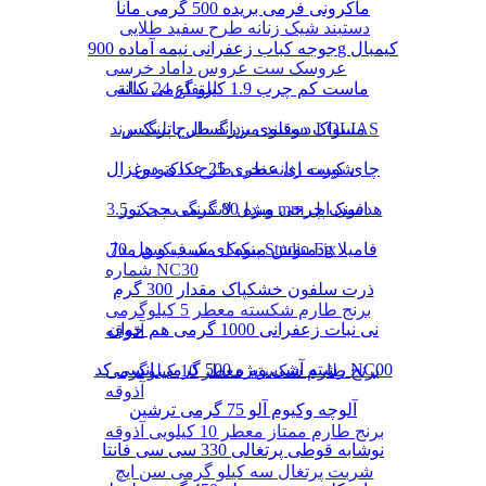
ماکرونی فرمی بریده 500 گرمی مانا
دستبند شیک زنانه طرح سفید طلایی
جوجه کباب زعفرانی نیمه آماده 900g کیمبال
عروسک ست عروس داماد خرسی
ماست کم چرب 1.9 کیلو گرمی کاله
ارتفاع 24 سانتی
دستبند مردانه طرح پلنگ برند LOLIAS
مسواک دوقلوی بزرگسال پاتریکس
چای کیسه ای عطری 25 عددی دوغزال
شورت زنانه نخی طرح کاکتوس
مبدل لایتنینگ به جک 3.5 mm هدفون اپل
اسنک چرخی ویژه 80 گرمی چی توز
دمنوش میوه ای سیب و هل 70g فامیلا
پنکیک مک فیکس مدل Studio Fix
شماره NC30
ذرت سلفون خشکپاک مقدار 300 گرم
برنج طارم شکسته معطر 5 کیلوگرمی
نی نبات زعفرانی 1000 گرمی هم خوان
آذوقه
رشته آشی ویژه 500 گرمی انسی کد NC00
برنج طارم شکسته معطر 10 کیلوگرمی
آذوقه
آلوچه وکیوم آلو 75 گرمی ترشین
برنج طارم ممتاز معطر 10 کیلویی آذوقه
نوشابه قوطی پرتغالی 330 سی سی فانتا
شربت پرتغال سه کیلو گرمی سن ایچ