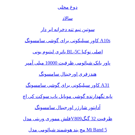
دوغ محلی
سالاد
سوتین نیم تنه دخرانه ابر دار
کاور سیلیکونی برای گوشی سامسونگ A10s
باتری لیتیوم یونی BL-5C اصلی نوکیا
پاور بانک شیائومی ظرفیت 10000 میلی آمپر
هندزفری اورجینال سامسونگ
کاور سیلیکونی برای گوشی سامسونگ A31
پایه نگهدارنده گوشی موبایل پاپ سوکت کی اچ
آداپتور شارژر اورجینال سامسونگ
فلش مموری وریتی مدلV809ظرفیت 32 گیگ
مچ بند هوشمند شیائومی مدل Mi Band 5