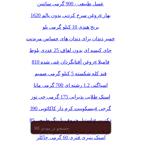
عسل طبیعی - 900 گرمی سانتین
روغن سرخ کردنی بدون پالم 1620g بهار
برنج هندی 10 کیلو گرمی پلو
خمیر دندان برای دندان های حساس مریدنت
چای کیسه ای بدون لفاف 25 عددی بلوط
روغن آفتابگردان غنی شده 810g فامیلا
قند کله شکسته 5 کیلو گرمی صمیم
اسپاگتی 1.2 رشته ای 700 گرمی مانا
اسنک طلایی پذیرایی 175 گرمی چی توز
بیسکوییت کرم دار کاکائویی 390g گرجی
پاستیل حروف با رنگ طبیعی 85g دکتربن
روغن سرخ کردنی بدون پالم 810g اویلا
اسنک پنیری فنری 60 گرمی چاکلز