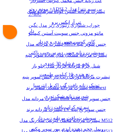
کت زنانه جنس مخمل کبریتی آستردار
مودم روتر +ADSL2 بی سیم نتنزا مدل
تیشرت مردانه آستین کوتاه سرشانه شنل
2740U
تی آر ایکس پرو
جوراب شلواری زنبوری ریز مدل نگین
دار
مانتو مزونی جنس سوییت آستین کیمینو
کاور کوسن جنس تدی و خزدار
تیشرت مردانه مدل M819 جنس سوپر پنبه
سویشرت زنانه جنس دورس جیب پاکتی
تیشرت مردانه مشکی مدل ساده سوپر پنبه
تخم مرغ شانه 30 عددی
شنل چرم مردانه خزدار مدل جلو باز
برنج هندی 10 کیلویی طبیعت
تیشرت مردانه دورنگ زیپ دار جنس سوپر پنبه
تونیک زنانه بافت گپ اکریل انترسیا
تیشرت مردانه مشکی سفید برند madmext
شورت زنانه شیک توری
تیشرت مردانه مدل think less8 جنس سوپر پنبه
نیم تنه کراپ بافت زنانه
تیشرت مردانه برند LV جنس سوپر نخ پنبه
سویشرت بافت مردانه زیپ دار
تیشرت مردانه مخمل کبریتی سه رنگ مدل M512
ریمل حجم دهنده لیدی پیور سوپر مکس
تیشرت مردانه مخمل کبریتی سه رنگ مدل M513