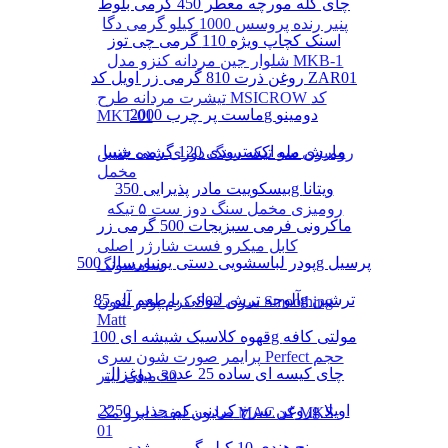
چای کله مورچه معطر 450 گرمی بلوط
پنیر رنده پروسس 1000 کیلو گرمی دگا
اسنک کچاپ ویژه 110 گرمی چی توز
شلوار جین مردانه کنزو مدل MKB-1
روغن ذرت 810 گرمی زر اویل کد ZAR01
تیشرت مردانه طرح MSICROW کد
ماست پر چرب 2000g دومینو
MKT-01
مارش ملو اکسترودی 120 گرمی شیبا
رومیزی سه تیکه سنگ دوزی شده جنس
مخمل
بیسکوییت مادر پذیرایی 350g ویتانا
رومیزی مخمل سنگ دوز ست ۵ تیکه
ماکرونی فرمی سبزیجات 500 گرمی زر
کابل میکرو فست شارژر اصلی
پودر لباسشویی دستی یونیورسال 500g پرسیل
سامسونگ
آلوچه ترش لیوانی با طعم آلو 85g ترشین
کرم پودر شون S02 سری Smoothing
Matt
قهوه کلاسیک شیشه ای 100g مولتی کافه
پرایمر صورت شون سری Perfect حجم
چای کیسه ای ساده 25 عددی دوغزال
30 میلی لیتر
روغن سرخ کردنی کم جذب 2250g اویلا
صابون لیفت ابرو مک MAC کد MKS-
01
برنج هندی 10 کیلو گرمی مژده