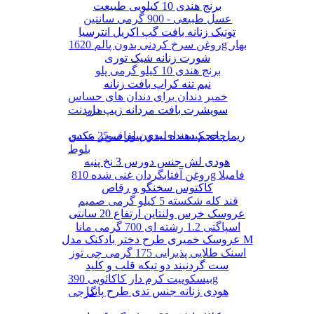
برنج هندی 10 کیلویی طبیعت
عسل طبیعی - 900 گرمی سانتین
تونیک زنانه بافت گپ اکریل انترسیا
روغن سرخ کردنی بدون پالم 1620g بهار
شورت زنانه شیک توری
برنج هندی 10 کیلو گرمی پلو
نیم تنه کراپ بافت زنانه
خمیر دندان برای دندان های حساس
سویشرت بافت مردانه زیپ دار
مریدنت
ریمل حجم دهنده لیدی پیور سوپر مکس
چای کیسه ای بدون لفاف 25 عددی
بلوط
هودی لش جنس دورس 3 نخ پنبه
روغن آفتابگردان غنی شده 810g فامیلا
کاکتوس سخنگو و رقاص
قند کله شکسته 5 کیلو گرمی صمیم
عروسک خرس ولنتاین ارتفاع 20 سانتی
اسپاگتی 1.2 رشته ای 700 گرمی مانا
عروسک خمیری طرح دختر بادکنک مدل M
اسنک طلایی پذیرایی 175 گرمی چی توز
ست گردنبند دو تیکه قلب و کلید
بیسکوییت کرم دار کاکائویی 390g
هودی زنانه جنس تدی طرح پاندا
گرجی