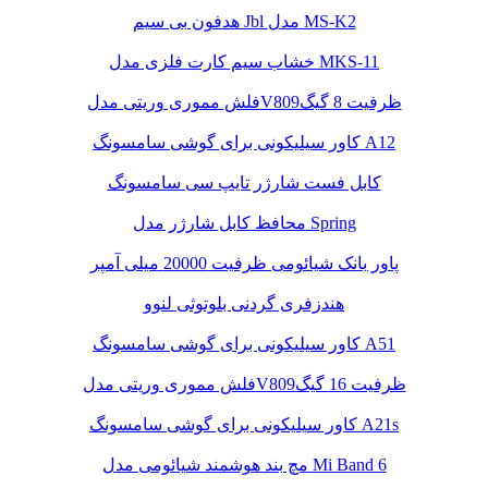
هدفون بی سیم Jbl مدل MS-K2
خشاب سیم کارت فلزی مدل MKS-11
فلش مموری وریتی مدلV809ظرفیت 8 گیگ
کاور سیلیکونی برای گوشی سامسونگ A12
کابل فست شارژر تایپ سی سامسونگ
محافظ کابل شارژر مدل Spring
پاور بانک شیائومی ظرفیت 20000 میلی آمپر
هندزفری گردنی بلوتوثی لنوو
کاور سیلیکونی برای گوشی سامسونگ A51
فلش مموری وریتی مدلV809ظرفیت 16 گیگ
کاور سیلیکونی برای گوشی سامسونگ A21s
مچ بند هوشمند شیائومی مدل Mi Band 6