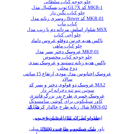
چلو جوجه کباب سلطانی
توپ بسکتبال مدل GL7X کد MKB-1
چلو کباب نگین دار
روسری زنانه مدل flower کد MKR-01
کباب بناب
شلوار اسلش مردانه دم پا زیپ مدل MSX
چلو آجی کباب
باکس هدیه خرس دوقلو عروس داماد
چلو کباب ماهی
عروسک دختر پسر مدل MKP-01
چلو جوجه کباب مخصوص
باکس هدیه زنانه دستبند و عروسک نمدی
دوغ محلی
عروسک اختاپوس مدل مودی ارتفاع 15 سانتی
سالاد
عروسک دو قولوی دختر و پسر کد MA2
سوتین نیم تنه دخرانه ابر دار
عروسک خمیری طرح پدر بزرگ فانتزی
کاور سیلیکونی برای گوشی سامسونگ
A10s
شال زنانه طرح خالدار کرمی کد MKS-02
باتری لیتیوم یونی BL-5C اصلی نوکیا
شلوار پسرانه مدل اسلش 6 جیب
پاور بانک شیائومی ظرفیت 10000 میلی
ست دستبند و ساعت دیجیتالی