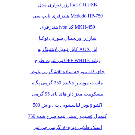
شارژر دیواری مدل LCD USB
هندزفری تایپ سی Mcdodo HP-750
هندزفری ivon کد MKH-450
شارژر اوریجینال سوزنی نوکیا
کابل تبدیل لایتنینگ به AUX اپل
تی شرت طرح OFF WHITE زنانه
چای کله مورچه ساده 450 گرمی بلوط
ماست موسیر چکیده 250 گرمی پگاه
بیسکوییت مغز دار های بای 95 گرمی
پودر لباسشویی پلی واش 500g اکتیو
سیب زمینی نیمه سرخ شده 750g کیمبال
اسنک طلایی ویژه 50 گرمی چی توز