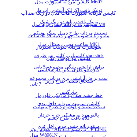
کاپشن مردانه اسپورت مدل M607
تونیک بافت اکرلیک آستین زاپ دار
کاپشن مردانه اسپورت مات مدل دو رنگ ضد آب
تونیک بافت زنانه دو رنگ شیک
سویشرت مردانه جنس چرم مدل M8
دستبند مردانه طرح دمبل سنگ اونیکس
مانتو زنانه سوییت چهار دکمه قد 80 سانت
ساعت مچی دیجیتال مدل MK1
سویشرت مردانه سوییت آستردار
کانسیلر و کانتور دو طرفه duo stick
کلیپس مو کوچک رنگی
براش آرایشی پلنگی مجموعه 5 تایی
گیره مو فلزی نگین دار مجلسی
ست براش آرایشی پری دریایی مجموعه
سنجاق تقتقی طرح رزین
7 تایی
چل گیس
خط چشم ضد آب ماژیکی فلورمار
کاپشن سوییت مردانه داخل تدی
ست دستبند و گوشواره طرح بینهایت
پالتو مردانه مشکی چرم خزدار
کلاه بافت طرح چشم
مانتو زنانه جنس چرم داخل تدی
مودم روتر +ADSL2 بی سیم TP-LINK
مدل W8961N