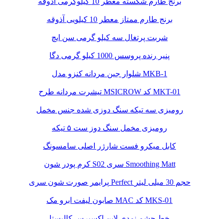
برنج طارم شکسته معطر 10 کیلوگرمی آذوقه
برنج طارم ممتاز معطر 10 کیلویی آذوقه
شربت پرتغال سه کیلو گرمی سن ایچ
پنیر رنده پروسس 1000 کیلو گرمی دگا
شلوار جین مردانه کنزو مدل MKB-1
تیشرت مردانه طرح MSICROW کد MKT-01
رومیزی سه تیکه سنگ دوزی شده جنس مخمل
رومیزی مخمل سنگ دوز ست ۵ تیکه
کابل میکرو فست شارژر اصلی سامسونگ
کرم پودر شون S02 سری Smoothing Matt
پرایمر صورت شون سری Perfect حجم 30 میلی لیتر
صابون لیفت ابرو مک MAC کد MKS-01
خط چشم نمدی لاین اکسپرس کالیستا