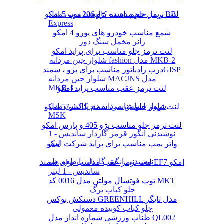
لنت ترمز جلو مناسب پژو 206 تیپ 5 امکو
ریمل حجم دهنده کالیستا بیوتی مدل BB
Express
شمع مناسب خودرو های یورو 4 امکو
رانر مخمل سنگ دوز
لنت ترمز جلو مناسب برای پراید امکو
شلوار جین مردانه fashion مدل MKB-2
درب رادیاتور مناسب برای پژو ، سمندGISP
شلوار جین مردانه MACJNS مدل
MKB-3
لنت ترمز عقب مناسب پراید امکو
شلوار اسلش مردانه دم پا کشی مدل
لنت ترمز جلو مناسب سمند کالیبر57 امکو
MSK
لنت ترمز جلو مناسب پژو 405 و پارس امکو
نوشیدنی انگور قرمز گازدار ساندیس - 1
لیتر
واتر پمپ مناسب برای پراید شرکت امکو
نوشیدنی انگور گازدار با طعم هلو
لنت ترمز عقب مناسب برای سمند EF7 امکو
ساندیس - 1 لیتر
توپ فوتسال مولتن مدل 0016 کد MKT
چلو کباب برگ
دستکش بوکس GREENHILL مدل تایگر
چلو کباب کوبیده معمولی
طناب ورزشی شماره انداز مدل QL002