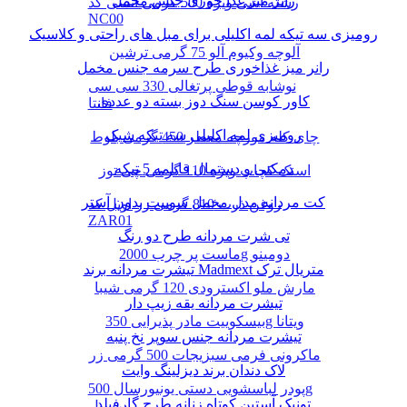
رانر میز غذا خوری جنس مخمل
رشته آشی ویژه 500 گرمی انسی کد
NC00
رومیزی سه تیکه لمه اکلیلی برای مبل های راحتی و کلاسیک
آلوچه وکیوم آلو 75 گرمی ترشین
رانر میز غذاخوری طرح سرمه جنس مخمل
نوشابه قوطی پرتغالی 330 سی سی
کاور کوسن سنگ دوز بسته دو عددی
فانتا
رومیزی لمه اکلیلی سه تیکه شیک
چای کله مورچه معطر 450 گرمی بلوط
دمکنی و دستمال قابلمه 5 تیکه
اسنک کچاپ ویژه 110 گرمی چی توز
کت مردانه مدل مخمل سوییت بدون آستر
روغن ذرت 810 گرمی زر اویل کد
ZAR01
تی شرت مردانه طرح دو رنگ
ماست پر چرب 2000g دومینو
تیشرت مردانه برند Madmext متریال ترک
مارش ملو اکسترودی 120 گرمی شیبا
تیشرت مردانه یقه زیپ دار
بیسکوییت مادر پذیرایی 350g ویتانا
تیشرت مردانه جنس سوپر نخ پنبه
ماکرونی فرمی سبزیجات 500 گرمی زر
لاک دندان برند دیزلینگ وایت
پودر لباسشویی دستی یونیورسال 500g
تونیک آستین کوتاه زنانه طرح گارفیلد
پرسیل