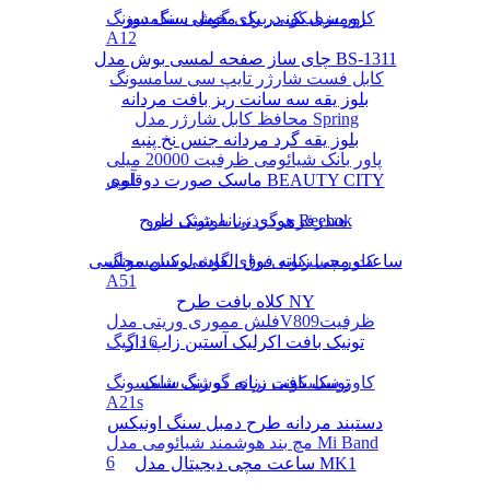
رومیزی یک در یک مخمل سنگ دوز
کاور سیلیکونی برای گوشی سامسونگ
A12
چای ساز صفحه لمسی بوش مدل BS-1311
کابل فست شارژر تایپ سی سامسونگ
بلوز یقه سه سانت ریز بافت مردانه
محافظ کابل شارژر مدل Spring
بلوز یقه گرد مردانه جنس نخ پنبه
پاور بانک شیائومی ظرفیت 20000 میلی
ماسک صورت دوقلوی BEAUTY CITY
آمپر
هودی زنانه شیک طرح Reebok
هندزفری گردنی بلوتوثی لنوو
کاور سیلیکونی برای گوشی سامسونگ
ساعت مچی زنانه فوق العاده لوکس مجلسی
A51
کلاه بافت طرح NY
فلش مموری وریتی مدلV809ظرفیت
16 گیگ
تونیک بافت اکرلیک آستین زاپ دار
تونیک بافت زنانه دو رنگ شیک
کاور سیلیکونی برای گوشی سامسونگ
A21s
دستبند مردانه طرح دمبل سنگ اونیکس
مچ بند هوشمند شیائومی مدل Mi Band
6
ساعت مچی دیجیتال مدل MK1