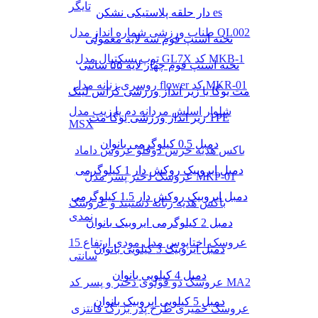
تایگر
دار حلقه پلاستیکی نشکن es
طناب ورزشی شماره انداز مدل QL002
تخته استپ فوم سه لایه معمولی
توپ بسکتبال مدل GL7X کد MKB-1
تخته استپ فوم چهار لایه ۵۵ سانتی
روسری زنانه مدل flower کد MKR-01
مت یوگا یا زیر انداز ورزشی کراس لینک
شلوار اسلش مردانه دم پا زیپ مدل
زیر انداز ورزشی یوگا مت TPE
MSX
دمبل 0.5 کیلوگرمی بانوان
باکس هدیه خرس دوقلو عروس داماد
دمبل ایروبیک روکش‌ دار 1 کیلوگرمی
عروسک دختر پسر مدل MKP-01
دمبل ایروبیک روکش‌ دار 1.5 کیلوگرمی
باکس هدیه زنانه دستبند و عروسک
نمدی
دمبل 2 کیلوگرمی ایروبیک بانوان
عروسک اختاپوس مدل مودی ارتفاع 15
دمبل ایروبیک 3 کیلویی بانوان
سانتی
دمبل 4 کیلویی بانوان
عروسک دو قولوی دختر و پسر کد MA2
دمبل 5 کیلویی ایروبیک بانوان
عروسک خمیری طرح پدر بزرگ فانتزی