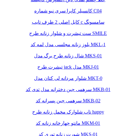
کانسیلر کاپرا سری نیو شماره C04
کابل اصلی 2 طرف تایپ c سامسونگ
ست تیشرت و شلوار زنانه طرح SMILE
بلوز زنانه مجلسی مدل لمه کد MKL-1
شال زنانه طرح برگ مدل MKS-01
تیشرت طرح jack مدل MKJ-01
شلوار مردانه لی کتان مدل MKT-0
سرهمی جین دخترانه مدل تدی کد MKB-01
سرهمی جین پسرانه کد MKB-02
تاپ شلوارک مخمل زنانه طرح happy
مانتو چهارخانه زنانه کد MKM-01
شورت زنانه توری کد MKS-01