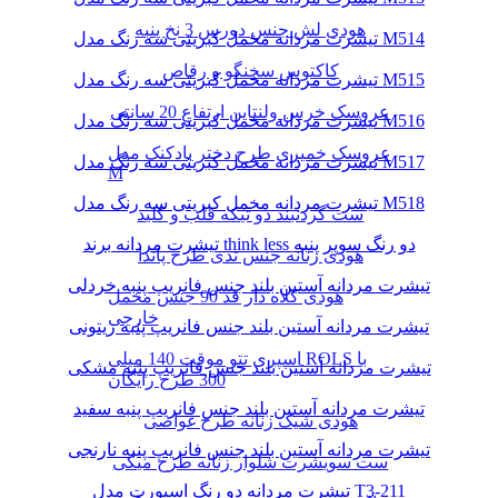
هودی لش جنس دورس 3 نخ پنبه
تیشرت مردانه مخمل کبریتی سه رنگ مدل M514
کاکتوس سخنگو و رقاص
تیشرت مردانه مخمل کبریتی سه رنگ مدل M515
عروسک خرس ولنتاین ارتفاع 20 سانتی
تیشرت مردانه مخمل کبریتی سه رنگ مدل M516
عروسک خمیری طرح دختر بادکنک مدل
تیشرت مردانه مخمل کبریتی سه رنگ مدل M517
M
تیشرت مردانه مخمل کبریتی سه رنگ مدل M518
ست گردنبند دو تیکه قلب و کلید
تیشرت مردانه برند think less دو رنگ سوپر پنبه
هودی زنانه جنس تدی طرح پاندا
تیشرت مردانه آستین بلند جنس فانریپ پنبه خردلی
هودی کلاه دار قد 90 جنس مخمل
خارجی
تیشرت مردانه آستین بلند جنس فانریپ پنبه زیتونی
اسپری تتو موقت 140 میلی ROLS با
تیشرت مردانه آستین بلند جنس فانریپ پنبه مشکی
300 طرح رایگان
تیشرت مردانه آستین بلند جنس فانریپ پنبه سفید
هودی شیک زنانه طرح غواصی
تیشرت مردانه آستین بلند جنس فانریپ پنبه نارنجی
ست سویشرت شلوار زنانه طرح میکی
تیشرت مردانه دو رنگ اسپورت مدل T3-211