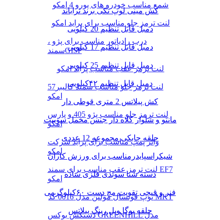
شمع مناسب خودرو های یورو 4 امکو
کش مینی لوپ تکی برند تراباند
لنت ترمز جلو مناسب برای پراید امکو
دمبل قابل تنظیم 20 کیلویی
درب رادیاتور مناسب برای پژو ،
دمبل قابل تنظیم 17 کیلویی
سمندGISP
دمبل قابل تنظیم 25 کیلویی
لنت ترمز عقب مناسب پراید امکو
دمبل قابل تنظیم ۴۲کیلویی
لنت ترمز جلو مناسب سمند کالیبر57
امکو
کش پیلاتس 2 متری قوطی دار
لنت ترمز جلو مناسب پژو 405 و پارس
مانتو و شلوار کلاه دار جنس مخمل سوییت
امکو
حلقه چابکی مجموعه 12 عددی
واتر پمپ مناسب برای پراید شرکت
امکو
شیکراسپایدرمناسب برای ورزش کاران
لنت ترمز عقب مناسب برای سمند EF7
دسته شنا سوئدی فلزی ساده
امکو
فنر و قیچی تقویت مچ دست ۶۰کیلوگرمی
توپ فوتسال مولتن مدل 0016 کد MKT
حلقه یوگا ویل رینگ پیلاتس
دستکش بوکس GREENHILL مدل