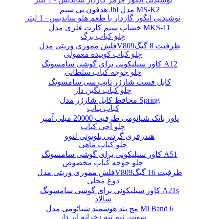
هدفون بی سیم Jbl مدل MS-K2
نوشیدنی انگور گازدار با طعم هلو ساندیس - 1 لیتر
خشاب سیم کارت فلزی مدل MKS-11
چلو کباب برگ
فلش مموری وریتی مدلV809ظرفیت 8 گیگ
چلو کباب کوبیده معمولی
کاور سیلیکونی برای گوشی سامسونگ A12
چلو جوجه کباب سلطانی
کابل فست شارژر تایپ سی سامسونگ
چلو کباب نگین دار
محافظ کابل شارژر مدل Spring
کباب بناب
پاور بانک شیائومی ظرفیت 20000 میلی آمپر
چلو آجی کباب
هندزفری گردنی بلوتوثی لنوو
چلو کباب ماهی
کاور سیلیکونی برای گوشی سامسونگ A51
چلو جوجه کباب مخصوص
فلش مموری وریتی مدلV809ظرفیت 16 گیگ
دوغ محلی
کاور سیلیکونی برای گوشی سامسونگ A21s
سالاد
مچ بند هوشمند شیائومی مدل Mi Band 6
سوتین نیم تنه دخرانه ابر دار