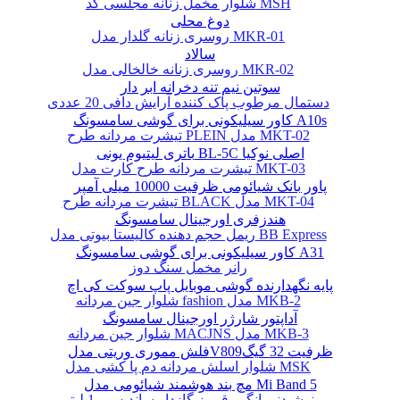
شلوار مخمل زنانه مجلسی کد MSH
دوغ محلی
روسری زنانه گلدار مدل MKR-01
سالاد
روسری زنانه خالخالی مدل MKR-02
سوتین نیم تنه دخرانه ابر دار
دستمال مرطوب پاک کننده آرایش دافی 20 عددی
کاور سیلیکونی برای گوشی سامسونگ A10s
تیشرت مردانه طرح PLEIN مدل MKT-02
باتری لیتیوم یونی BL-5C اصلی نوکیا
تیشرت مردانه طرح کارت مدل MKT-03
پاور بانک شیائومی ظرفیت 10000 میلی آمپر
تیشرت مردانه طرح BLACK مدل MKT-04
هندزفری اورجینال سامسونگ
ریمل حجم دهنده کالیستا بیوتی مدل BB Express
کاور سیلیکونی برای گوشی سامسونگ A31
رانر مخمل سنگ دوز
پایه نگهدارنده گوشی موبایل پاپ سوکت کی اچ
شلوار جین مردانه fashion مدل MKB-2
آداپتور شارژر اورجینال سامسونگ
شلوار جین مردانه MACJNS مدل MKB-3
فلش مموری وریتی مدلV809ظرفیت 32 گیگ
شلوار اسلش مردانه دم پا کشی مدل MSK
مچ بند هوشمند شیائومی مدل Mi Band 5
نوشیدنی انگور قرمز گازدار ساندیس - 1 لیتر