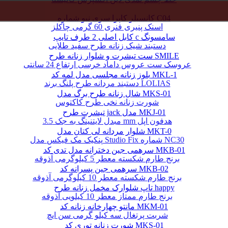
کانسیلر کاپرا سری نیو شماره C04
اسنک پنیری فنری 60 گرمی چاکلز
کابل اصلی 2 طرف تایپ c سامسونگ
دستبند شیک زنانه طرح سفید طلایی
ست تیشرت و شلوار زنانه طرح SMILE
عروسک ست عروس داماد خرسی ارتفاع 24 سانتی
بلوز زنانه مجلسی مدل لمه کد MKL-1
دستبند مردانه طرح پلنگ برند LOLIAS
شال زنانه طرح برگ مدل MKS-01
شورت زنانه نخی طرح کاکتوس
تیشرت طرح jack مدل MKJ-01
مبدل لایتنینگ به جک 3.5 mm هدفون اپل
شلوار مردانه لی کتان مدل MKT-0
پنکیک مک فیکس مدل Studio Fix شماره NC30
سرهمی جین دخترانه مدل تدی کد MKB-01
برنج طارم شکسته معطر 5 کیلوگرمی آذوقه
سرهمی جین پسرانه کد MKB-02
برنج طارم شکسته معطر 10 کیلوگرمی آذوقه
تاپ شلوارک مخمل زنانه طرح happy
برنج طارم ممتاز معطر 10 کیلویی آذوقه
مانتو چهارخانه زنانه کد MKM-01
شربت پرتغال سه کیلو گرمی سن ایچ
شورت زنانه توری کد MKS-01