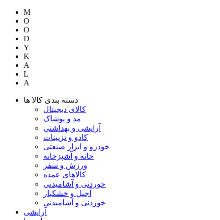
M
O
O
D
Y
K
A
L
A
دسته بندی کالا ها
کالای دیجیتال
مد و پوشاک
آرایشی و بهداشتی
کادو و تزیینات
خودرو و ابزار صنعتی
خانه و آشپزخانه
ورزش و سفر
کالاهای عمده
خوردنی و آشامیدنی
آجیل و خشکبار
خوردنی و آشامیدنی
آرایشی