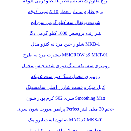
برنج طارم شکسته معطر 10 کیلوگرمی آذوقه
برنج طارم ممتاز معطر 10 کیلویی آذوقه
شربت پرتغال سه کیلو گرمی سن ایچ
پنیر رنده پروسس 1000 کیلو گرمی دگا
شلوار جین مردانه کنزو مدل MKB-1
تیشرت مردانه طرح MSICROW کد MKT-01
رومیزی سه تیکه سنگ دوزی شده جنس مخمل
رومیزی مخمل سنگ دوز ست ۵ تیکه
کابل میکرو فست شارژر اصلی سامسونگ
کرم پودر شون S02 سری Smoothing Matt
پرایمر صورت شون سری Perfect حجم 30 میلی لیتر
صابون لیفت ابرو مک MAC کد MKS-01
خط چشم نمدی لاین اکسپرس کالیستا