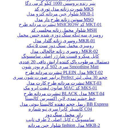
پنیر رنده پروسس 1000 کیلو گرمی دگا
شورت زنانه مدل توری کد MKS
شلوار جین مردانه کنزو مدل MKB-1
سوتین زنانه طرح دار مدل MSO
تیشرت مردانه طرح MSICROW کد MKT-01
شلوار مخمل زنانه مجلسی کد MSH
رومیزی سه تیکه سنگ دوزی شده جنس مخمل
روسری زنانه گلدار مدل MKR-01
رومیزی مخمل سنگ دوز ست ۵ تیکه
روسری زنانه خالخالی مدل MKR-02
کابل میکرو فست شارژر اصلی سامسونگ
دستمال مرطوب پاک کننده آرایش دافی 20 عددی
کرم پودر شون S02 سری Smoothing Matt
تیشرت مردانه طرح PLEIN مدل MKT-02
پرایمر صورت شون سری Perfect حجم 30 میلی لیتر
تیشرت مردانه طرح کارت مدل MKT-03
صابون لیفت ابرو مک MAC کد MKS-01
تیشرت مردانه طرح BLACK مدل MKT-04
خط چشم نمدی لاین اکسپرس کالیستا
ریمل حجم دهنده کالیستا بیوتی مدل BB Express
کانسیلر کاپرا سری نیو شماره C04
رانر مخمل سنگ دوز
کابل اصلی 2 طرف تایپ c سامسونگ
شلوار جین مردانه fashion مدل MKB-2