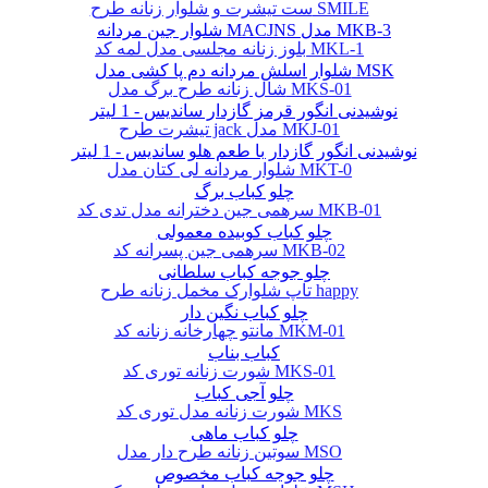
ست تیشرت و شلوار زنانه طرح SMILE
شلوار جین مردانه MACJNS مدل MKB-3
بلوز زنانه مجلسی مدل لمه کد MKL-1
شلوار اسلش مردانه دم پا کشی مدل MSK
شال زنانه طرح برگ مدل MKS-01
نوشیدنی انگور قرمز گازدار ساندیس - 1 لیتر
تیشرت طرح jack مدل MKJ-01
نوشیدنی انگور گازدار با طعم هلو ساندیس - 1 لیتر
شلوار مردانه لی کتان مدل MKT-0
چلو کباب برگ
سرهمی جین دخترانه مدل تدی کد MKB-01
چلو کباب کوبیده معمولی
سرهمی جین پسرانه کد MKB-02
چلو جوجه کباب سلطانی
تاپ شلوارک مخمل زنانه طرح happy
چلو کباب نگین دار
مانتو چهارخانه زنانه کد MKM-01
کباب بناب
شورت زنانه توری کد MKS-01
چلو آجی کباب
شورت زنانه مدل توری کد MKS
چلو کباب ماهی
سوتین زنانه طرح دار مدل MSO
چلو جوجه کباب مخصوص