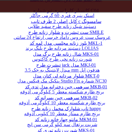
کانسیلر کاپرا سری نیو شماره C04
اسنک پنیری فنری 60 گرمی چاکلز
کابل اصلی 2 طرف تایپ c سامسونگ
دستبند شیک زنانه طرح سفید طلایی
ست تیشرت و شلوار زنانه طرح SMILE
عروسک ست عروس داماد خرسی ارتفاع 24 سانتی
بلوز زنانه مجلسی مدل لمه کد MKL-1
دستبند مردانه طرح پلنگ برند LOLIAS
شال زنانه طرح برگ مدل MKS-01
شورت زنانه نخی طرح کاکتوس
تیشرت طرح jack مدل MKJ-01
مبدل لایتنینگ به جک 3.5 mm هدفون اپل
شلوار مردانه لی کتان مدل MKT-0
پنکیک مک فیکس مدل Studio Fix شماره NC30
سرهمی جین دخترانه مدل تدی کد MKB-01
برنج طارم شکسته معطر 5 کیلوگرمی آذوقه
سرهمی جین پسرانه کد MKB-02
برنج طارم شکسته معطر 10 کیلوگرمی آذوقه
تاپ شلوارک مخمل زنانه طرح happy
برنج طارم ممتاز معطر 10 کیلویی آذوقه
مانتو چهارخانه زنانه کد MKM-01
شربت پرتغال سه کیلو گرمی سن ایچ
شورت زنانه توری کد MKS-01