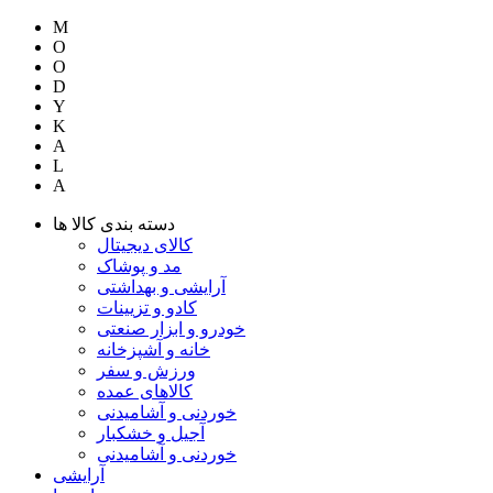
M
O
O
D
Y
K
A
L
A
دسته بندی کالا ها
کالای دیجیتال
مد و پوشاک
آرایشی و بهداشتی
کادو و تزیینات
خودرو و ابزار صنعتی
خانه و آشپزخانه
ورزش و سفر
کالاهای عمده
خوردنی و آشامیدنی
آجیل و خشکبار
خوردنی و آشامیدنی
آرایشی