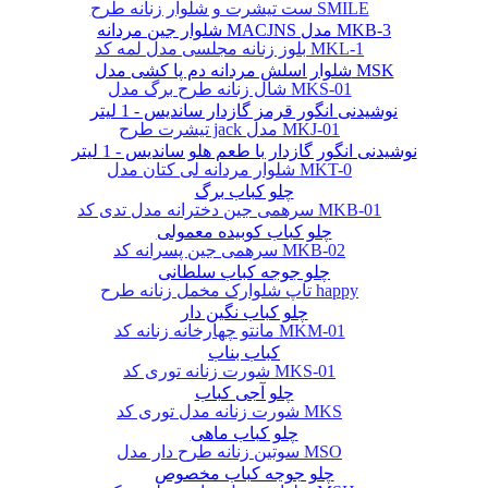
ست تیشرت و شلوار زنانه طرح SMILE
شلوار جین مردانه MACJNS مدل MKB-3
بلوز زنانه مجلسی مدل لمه کد MKL-1
شلوار اسلش مردانه دم پا کشی مدل MSK
شال زنانه طرح برگ مدل MKS-01
نوشیدنی انگور قرمز گازدار ساندیس - 1 لیتر
تیشرت طرح jack مدل MKJ-01
نوشیدنی انگور گازدار با طعم هلو ساندیس - 1 لیتر
شلوار مردانه لی کتان مدل MKT-0
چلو کباب برگ
سرهمی جین دخترانه مدل تدی کد MKB-01
چلو کباب کوبیده معمولی
سرهمی جین پسرانه کد MKB-02
چلو جوجه کباب سلطانی
تاپ شلوارک مخمل زنانه طرح happy
چلو کباب نگین دار
مانتو چهارخانه زنانه کد MKM-01
کباب بناب
شورت زنانه توری کد MKS-01
چلو آجی کباب
شورت زنانه مدل توری کد MKS
چلو کباب ماهی
سوتین زنانه طرح دار مدل MSO
چلو جوجه کباب مخصوص