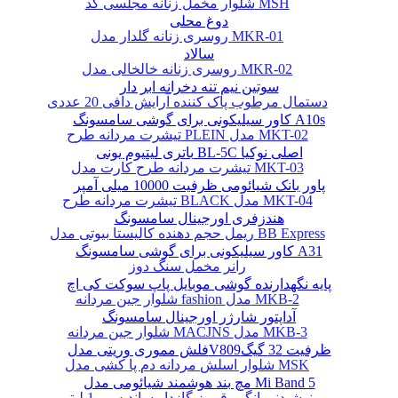
شلوار مخمل زنانه مجلسی کد MSH
دوغ محلی
روسری زنانه گلدار مدل MKR-01
سالاد
روسری زنانه خالخالی مدل MKR-02
سوتین نیم تنه دخرانه ابر دار
دستمال مرطوب پاک کننده آرایش دافی 20 عددی
کاور سیلیکونی برای گوشی سامسونگ A10s
تیشرت مردانه طرح PLEIN مدل MKT-02
باتری لیتیوم یونی BL-5C اصلی نوکیا
تیشرت مردانه طرح کارت مدل MKT-03
پاور بانک شیائومی ظرفیت 10000 میلی آمپر
تیشرت مردانه طرح BLACK مدل MKT-04
هندزفری اورجینال سامسونگ
ریمل حجم دهنده کالیستا بیوتی مدل BB Express
کاور سیلیکونی برای گوشی سامسونگ A31
رانر مخمل سنگ دوز
پایه نگهدارنده گوشی موبایل پاپ سوکت کی اچ
شلوار جین مردانه fashion مدل MKB-2
آداپتور شارژر اورجینال سامسونگ
شلوار جین مردانه MACJNS مدل MKB-3
فلش مموری وریتی مدلV809ظرفیت 32 گیگ
شلوار اسلش مردانه دم پا کشی مدل MSK
مچ بند هوشمند شیائومی مدل Mi Band 5
نوشیدنی انگور قرمز گازدار ساندیس - 1 لیتر