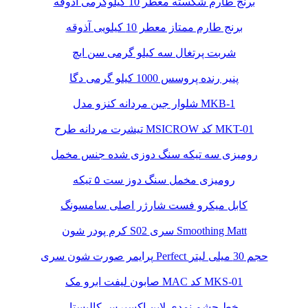
برنج طارم شکسته معطر 10 کیلوگرمی آذوقه
برنج طارم ممتاز معطر 10 کیلویی آذوقه
شربت پرتغال سه کیلو گرمی سن ایچ
پنیر رنده پروسس 1000 کیلو گرمی دگا
شلوار جین مردانه کنزو مدل MKB-1
تیشرت مردانه طرح MSICROW کد MKT-01
رومیزی سه تیکه سنگ دوزی شده جنس مخمل
رومیزی مخمل سنگ دوز ست ۵ تیکه
کابل میکرو فست شارژر اصلی سامسونگ
کرم پودر شون S02 سری Smoothing Matt
پرایمر صورت شون سری Perfect حجم 30 میلی لیتر
صابون لیفت ابرو مک MAC کد MKS-01
خط چشم نمدی لاین اکسپرس کالیستا