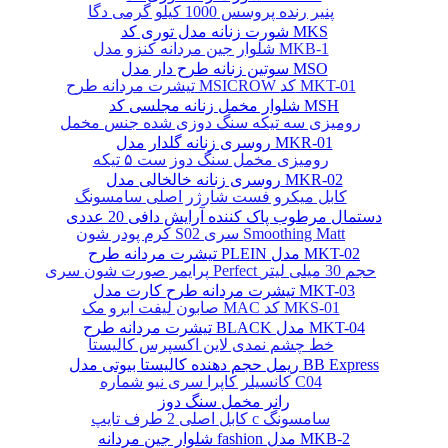
پنیر رنده پروسس 1000 کیلو گرمی دگا
شورت زنانه مدل توری کد MKS
شلوار جین مردانه کنزو مدل MKB-1
سوتین زنانه طرح دار مدل MSO
تیشرت مردانه طرح MSICROW کد MKT-01
شلوار مخمل زنانه مجلسی کد MSH
رومیزی سه تیکه سنگ دوزی شده جنس مخمل
روسری زنانه گلدار مدل MKR-01
رومیزی مخمل سنگ دوز ست ۵ تیکه
روسری زنانه خالخالی مدل MKR-02
کابل میکرو فست شارژر اصلی سامسونگ
دستمال مرطوب پاک کننده آرایش دافی 20 عددی
کرم پودر شون S02 سری Smoothing Matt
تیشرت مردانه طرح PLEIN مدل MKT-02
پرایمر صورت شون سری Perfect حجم 30 میلی لیتر
تیشرت مردانه طرح کارت مدل MKT-03
صابون لیفت ابرو مک MAC کد MKS-01
تیشرت مردانه طرح BLACK مدل MKT-04
خط چشم نمدی لاین اکسپرس کالیستا
ریمل حجم دهنده کالیستا بیوتی مدل BB Express
کانسیلر کاپرا سری نیو شماره C04
رانر مخمل سنگ دوز
کابل اصلی 2 طرف تایپ c سامسونگ
شلوار جین مردانه fashion مدل MKB-2