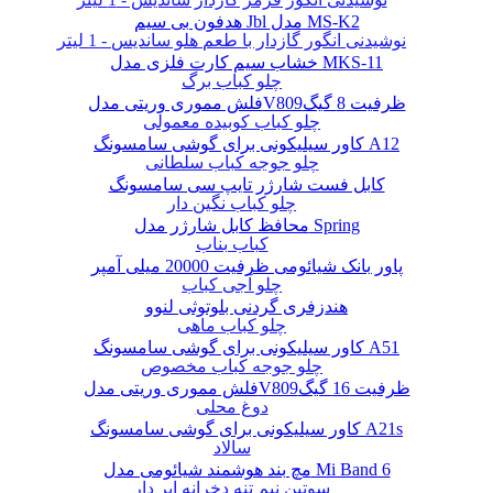
هدفون بی سیم Jbl مدل MS-K2
نوشیدنی انگور گازدار با طعم هلو ساندیس - 1 لیتر
خشاب سیم کارت فلزی مدل MKS-11
چلو کباب برگ
فلش مموری وریتی مدلV809ظرفیت 8 گیگ
چلو کباب کوبیده معمولی
کاور سیلیکونی برای گوشی سامسونگ A12
چلو جوجه کباب سلطانی
کابل فست شارژر تایپ سی سامسونگ
چلو کباب نگین دار
محافظ کابل شارژر مدل Spring
کباب بناب
پاور بانک شیائومی ظرفیت 20000 میلی آمپر
چلو آجی کباب
هندزفری گردنی بلوتوثی لنوو
چلو کباب ماهی
کاور سیلیکونی برای گوشی سامسونگ A51
چلو جوجه کباب مخصوص
فلش مموری وریتی مدلV809ظرفیت 16 گیگ
دوغ محلی
کاور سیلیکونی برای گوشی سامسونگ A21s
سالاد
مچ بند هوشمند شیائومی مدل Mi Band 6
سوتین نیم تنه دخرانه ابر دار