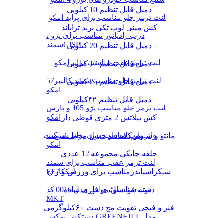
دمبل قابل تنظیم 10 کیلویی
لنت ترمز جلو مناسب برای پراید امکو
کش مینی لوپ تکی برند تراباند
درب رادیاتور مناسب برای پژو ،
سمندGISP
دمبل قابل تنظیم 20 کیلویی
لنت ترمز عقب مناسب پراید امکو
دمبل قابل تنظیم 17 کیلویی
لنت ترمز جلو مناسب سمند کالیبر57
دمبل قابل تنظیم 25 کیلویی
امکو
دمبل قابل تنظیم ۴۲کیلویی
لنت ترمز جلو مناسب پژو 405 و پارس
امکو
کش پیلاتس 2 متری قوطی دار
واتر پمپ مناسب برای پراید شرکت
مانتو و شلوار کلاه دار جنس مخمل سوییت
امکو
حلقه چابکی مجموعه 12 عددی
لنت ترمز عقب مناسب برای سمند
EF7 امکو
شیکراسپایدرمناسب برای ورزش کاران
توپ فوتسال مولتن مدل 0016 کد
دسته شنا سوئدی فلزی ساده
MKT
فنر و قیچی تقویت مچ دست ۶۰کیلوگرمی
دستکش بوکس GREENHILL مدل