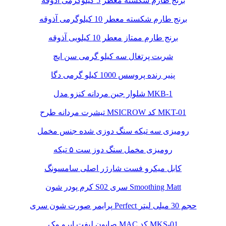
برنج طارم شکسته معطر 5 کیلوگرمی آذوقه
برنج طارم شکسته معطر 10 کیلوگرمی آذوقه
برنج طارم ممتاز معطر 10 کیلویی آذوقه
شربت پرتغال سه کیلو گرمی سن ایچ
پنیر رنده پروسس 1000 کیلو گرمی دگا
شلوار جین مردانه کنزو مدل MKB-1
تیشرت مردانه طرح MSICROW کد MKT-01
رومیزی سه تیکه سنگ دوزی شده جنس مخمل
رومیزی مخمل سنگ دوز ست ۵ تیکه
کابل میکرو فست شارژر اصلی سامسونگ
کرم پودر شون S02 سری Smoothing Matt
پرایمر صورت شون سری Perfect حجم 30 میلی لیتر
صابون لیفت ابرو مک MAC کد MKS-01