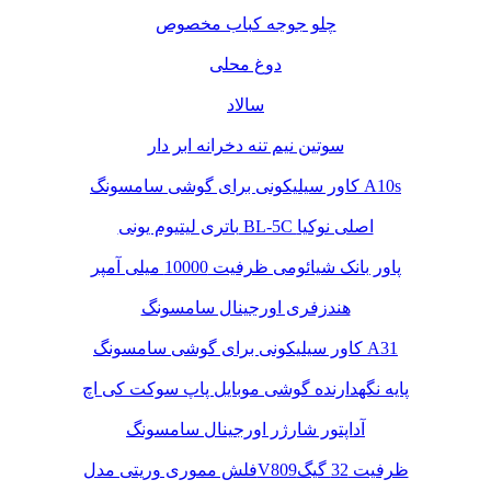
چلو جوجه کباب مخصوص
دوغ محلی
سالاد
سوتین نیم تنه دخرانه ابر دار
کاور سیلیکونی برای گوشی سامسونگ A10s
باتری لیتیوم یونی BL-5C اصلی نوکیا
پاور بانک شیائومی ظرفیت 10000 میلی آمپر
هندزفری اورجینال سامسونگ
کاور سیلیکونی برای گوشی سامسونگ A31
پایه نگهدارنده گوشی موبایل پاپ سوکت کی اچ
آداپتور شارژر اورجینال سامسونگ
فلش مموری وریتی مدلV809ظرفیت 32 گیگ