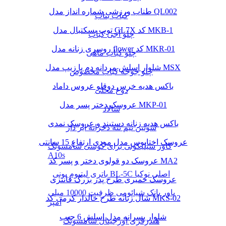
طناب ورزشی شماره انداز مدل QL002
کباب بناب
توپ بسکتبال مدل GL7X کد MKB-1
چلو آجی کباب
روسری زنانه مدل flower کد MKR-01
چلو کباب ماهی
شلوار اسلش مردانه دم پا زیپ مدل MSX
چلو جوجه کباب مخصوص
باکس هدیه خرس دوقلو عروس داماد
دوغ محلی
عروسک دختر پسر مدل MKP-01
سالاد
باکس هدیه زنانه دستبند و عروسک نمدی
سوتین نیم تنه دخرانه ابر دار
عروسک اختاپوس مدل مودی ارتفاع 15 سانتی
کاور سیلیکونی برای گوشی سامسونگ
A10s
عروسک دو قولوی دختر و پسر کد MA2
باتری لیتیوم یونی BL-5C اصلی نوکیا
عروسک خمیری طرح پدر بزرگ فانتزی
پاور بانک شیائومی ظرفیت 10000 میلی
شال زنانه طرح خالدار کرمی کد MKS-02
آمپر
شلوار پسرانه مدل اسلش 6 جیب
هندزفری اورجینال سامسونگ