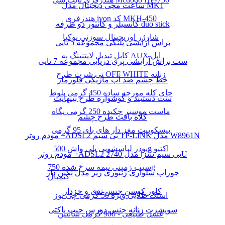
ساعت مچی دیجیتال مدل MK1
هندزفری ivon کد MKH-450
کانسیلر و کانتور دو طرفه duo stick
شارژر اوریجینال سوزنی نوکیا
براش آرایشی پلنگی مجموعه 5 تایی
کابل تبدیل لایتنینگ به AUX اپل
ست براش آرایشی پری دریایی مجموعه 7 تایی
تی شرت طرح OFF WHITE زنانه
خط چشم ضد آب ماژیکی فلورمار
چای کله مورچه ساده 450 گرمی بلوط
ست دستبند و گوشواره طرح بینهایت
ماست موسیر چکیده 250 گرمی پگاه
کلاه بافت طرح چشم
بیسکوییت مغز دار های بای 95 گرمی
مودم روتر +ADSL2 بی سیم TP-LINK مدل W8961N
پودر لباسشویی پلی واش 500g اکتیو
مودم روتر +ADSL2 بی سیم نتنزا مدل 2740U
سیب زمینی نیمه سرخ شده 750g
جوراب شلواری زنبوری ریز مدل نگین دار
کیمبال
کاور کوسن جنس تدی و خزدار
اسنک طلایی ویژه 50 گرمی چی توز
سویشرت زنانه جنس دورس جیب پاکتی
عسل طبیعی - 900 گرمی سانتین