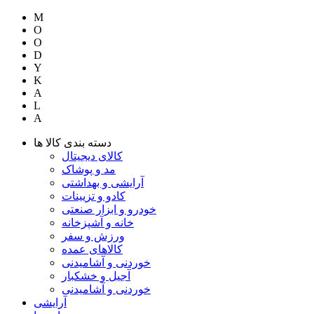
M
O
O
D
Y
K
A
L
A
دسته بندی کالا ها
کالای دیجیتال
مد و پوشاک
آرایشی و بهداشتی
کادو و تزیینات
خودرو و ابزار صنعتی
خانه و آشپزخانه
ورزش و سفر
کالاهای عمده
خوردنی و آشامیدنی
آجیل و خشکبار
خوردنی و آشامیدنی
آرایشی