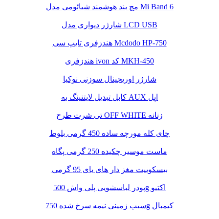
مچ بند هوشمند شیائومی مدل Mi Band 6
شارژر دیواری مدل LCD USB
هندزفری تایپ سی Mcdodo HP-750
هندزفری ivon کد MKH-450
شارژر اوریجینال سوزنی نوکیا
کابل تبدیل لایتنینگ به AUX اپل
تی شرت طرح OFF WHITE زنانه
چای کله مورچه ساده 450 گرمی بلوط
ماست موسیر چکیده 250 گرمی پگاه
بیسکوییت مغز دار های بای 95 گرمی
پودر لباسشویی پلی واش 500g اکتیو
سیب زمینی نیمه سرخ شده 750g کیمبال