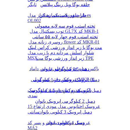
تایگر
حلقه یوگا ویل رینگ پیلاتس
طناب ورزشی شماره انداز مدل
دار حلقه پلاستیکی نشکن es
QL002
تخته استپ فوم سه لایه معمولی
توپ بسکتبال مدل GL7X کد MKB-1
تخته استپ فوم چهار لایه ۵۵ سانتی
روسری زنانه مدل flower کد MKR-01
مت یوگا یا زیر انداز ورزشی کراس لینک
شلوار اسلش مردانه دم پا زیپ مدل
MSX
زیر انداز ورزشی یوگا مت TPE
باکس هدیه خرس دوقلو عروس داماد
دمبل 0.5 کیلوگرمی بانوان
عروسک دختر پسر مدل MKP-01
دمبل ایروبیک روکش‌ دار 1 کیلوگرمی
باکس هدیه زنانه دستبند و عروسک
دمبل ایروبیک روکش‌ دار 1.5 کیلوگرمی
نمدی
دمبل 2 کیلوگرمی ایروبیک بانوان
عروسک اختاپوس مدل مودی ارتفاع 15
سانتی
دمبل ایروبیک 3 کیلویی بانوان
عروسک دو قولوی دختر و پسر کد
دمبل 4 کیلویی بانوان
MA2