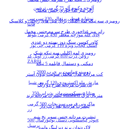
آلوچه وکیوم آلو 75 گرمی ترشین
رانر میز غذا خوری جنس مخمل
نوشابه قوطی پرتغالی 330 سی سی
رومیزی سه تیکه لمه اکلیلی برای مبل های راحتی و کلاسیک
فانتا
رانر میز غذاخوری طرح سرمه جنس مخمل
چای کله مورچه معطر 450 گرمی بلوط
کاور کوسن سنگ دوز بسته دو عددی
اسنک کچاپ ویژه 110 گرمی چی توز
رومیزی لمه اکلیلی سه تیکه شیک
روغن ذرت 810 گرمی زر اویل کد
ZAR01
دمکنی و دستمال قابلمه 5 تیکه
ماست پر چرب 2000g دومینو
کت مردانه مدل مخمل سوییت بدون آستر
مارش ملو اکسترودی 120 گرمی شیبا
تی شرت مردانه طرح دو رنگ
بیسکوییت مادر پذیرایی 350g ویتانا
تیشرت مردانه برند Madmext متریال ترک
ماکرونی فرمی سبزیجات 500 گرمی
تیشرت مردانه یقه زیپ دار
زر
تیشرت مردانه جنس سوپر نخ پنبه
پودر لباسشویی دستی یونیورسال 500g
پرسیل
لاک دندان برند دیزلینگ وایت