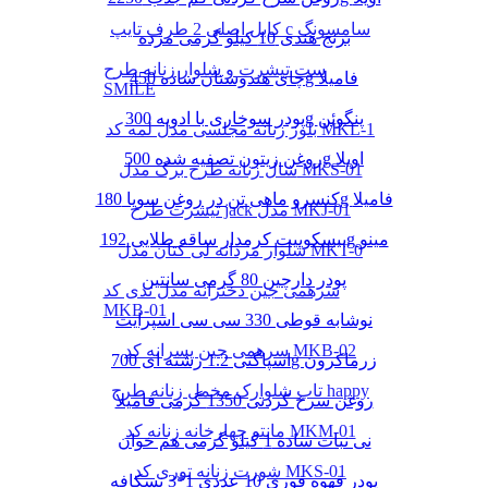
کابل اصلی 2 طرف تایپ c سامسونگ
برنج هندی 10 کیلو گرمی مژده
ست تیشرت و شلوار زنانه طرح
چای هندوستان ساده 450g فامیلا
SMILE
پودر سوخاری با ادویه 300g پنگوئن
بلوز زنانه مجلسی مدل لمه کد MKL-1
روغن زیتون تصفیه شده 500g اویلا
شال زنانه طرح برگ مدل MKS-01
کنسرو ماهی تن در روغن سویا 180g فامیلا
تیشرت طرح jack مدل MKJ-01
بیسکوییت کرمدار ساقه طلایی 192g مینو
شلوار مردانه لی کتان مدل MKT-0
پودر دارچین 80 گرمی سانتین
سرهمی جین دخترانه مدل تدی کد
MKB-01
نوشابه قوطی 330 سی سی اسپرایت
سرهمی جین پسرانه کد MKB-02
اسپاگتی 1.2 رشته ای 700g زرماکرون
تاپ شلوارک مخمل زنانه طرح happy
روغن سرخ کردنی 1350 گرمی فامیلا
مانتو چهارخانه زنانه کد MKM-01
نی نبات ساده 1 کیلو گرمی هم خوان
شورت زنانه توری کد MKS-01
پودر قهوه فوری 10 عددی 1*3 نسکافه