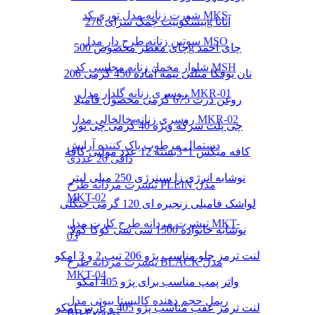
شورت زنانه مدل توری کد MKS
بیسکوییت چمک سرای 276g آناتا
سوتین زنانه طرح دار مدل MSO
چای معطر مخصوص 500g چای احمد
شلوار مخمل زنانه مجلسی کد MSH
نان یوفکا مثلثی نیمه آماده 450 گرمی 206
روسری زنانه گلدار مدل MKR-01
روغن ذرت 675 گرمی محصول فامیلا
روسری زنانه خالخالی مدل MKR-02
چی پلت سرکه ویژه 40 گرمی چی توز
دستمال مرطوب پاک کننده آرایش
کافه میکس 1*3بسته 12 عدد مولتی کافه
دافی 20 عددی
نوشابه انرژی زا سینرژی 250 میلی لیتر
تیشرت مردانه طرح PLEIN مدل
MKT-02
لواشک فامیلی زنجیره ای 120 گرمی جنگلی
تیشرت مردانه طرح کارت مدل MKT-
نوشابه خانواده 1500 سی سی کوکا کولا
03
لنت ترمز جلو مناسب پژو 206 تیپ 2 و 3 امکو
تیشرت مردانه طرح BLACK مدل
MKT-04
واتر پمپ مناسب برای پژو 405 امکو
ریمل حجم دهنده کالیستا بیوتی مدل
لنت ترمز عقب مناسب پژو 405 و پارس امکو
BB Express