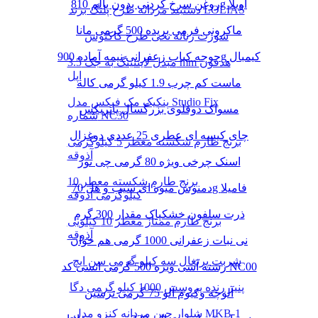
روغن سرخ کردنی بدون پالم 810g اویلا
دستبند مردانه طرح پلنگ برند LOLIAS
ماکرونی فرمی بریده 500 گرمی مانا
شورت زنانه نخی طرح کاکتوس
جوجه کباب زعفرانی نیمه آماده 900g کیمبال
مبدل لایتنینگ به جک 3.5 mm هدفون
اپل
ماست کم چرب 1.9 کیلو گرمی کاله
پنکیک مک فیکس مدل Studio Fix
مسواک دوقلوی بزرگسال پاتریکس
شماره NC30
چای کیسه ای عطری 25 عددی دوغزال
برنج طارم شکسته معطر 5 کیلوگرمی
آذوقه
اسنک چرخی ویژه 80 گرمی چی توز
برنج طارم شکسته معطر 10
دمنوش میوه ای سیب و هل 70g فامیلا
کیلوگرمی آذوقه
ذرت سلفون خشکپاک مقدار 300 گرم
برنج طارم ممتاز معطر 10 کیلویی
آذوقه
نی نبات زعفرانی 1000 گرمی هم خوان
شربت پرتغال سه کیلو گرمی سن ایچ
رشته آشی ویژه 500 گرمی انسی کد NC00
پنیر رنده پروسس 1000 کیلو گرمی دگا
آلوچه وکیوم آلو 75 گرمی ترشین
شلوار جین مردانه کنزو مدل MKB-1