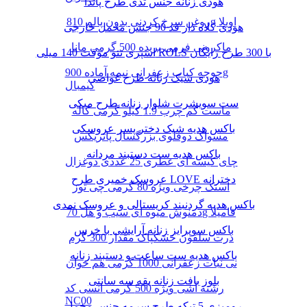
هودی زنانه جنس تدی طرح پاندا
روغن سرخ کردنی بدون پالم 810g اویلا
هودی کلاه دار قد 90 جنس مخمل خارجی
ماکرونی فرمی بریده 500 گرمی مانا
اسپری تتو موقت 140 میلی ROLS با 300 طرح رایگان
جوجه کباب زعفرانی نیمه آماده 900g
هودی شیک زنانه طرح غواصی
کیمبال
ست سویشرت شلوار زنانه طرح میکی
ماست کم چرب 1.9 کیلو گرمی کاله
باکس هدیه شیک دختر پسر عروسکی
مسواک دوقلوی بزرگسال پاتریکس
باکس هدیه ست دستبند مردانه
چای کیسه ای عطری 25 عددی دوغزال
عروسک خمیری طرح LOVE دخترانه
اسنک چرخی ویژه 80 گرمی چی توز
باکس هدیه گردنبند کریستالی و عروسک نمدی
دمنوش میوه ای سیب و هل 70g فامیلا
باکس سوپرایز زنانه آرایشی با خرس
ذرت سلفون خشکپاک مقدار 300 گرم
باکس هدیه ست ساعت و دستبند زنانه
نی نبات زعفرانی 1000 گرمی هم خوان
بلوز بافت زنانه یقه سه سانتی
رشته آشی ویژه 500 گرمی انسی کد
NC00
رومیزی 5 تیکه طرح سرمه جنس مخمل