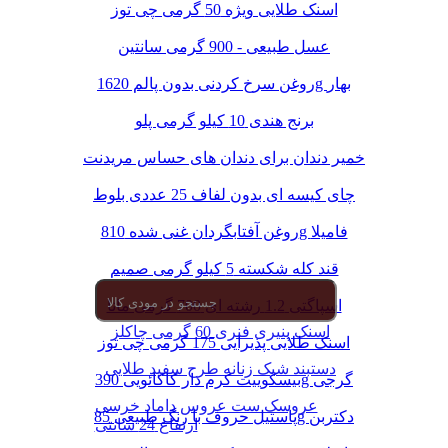
اسنک طلایی ویژه 50 گرمی چی توز
عسل طبیعی - 900 گرمی سانتین
روغن سرخ کردنی بدون پالم 1620g بهار
برنج هندی 10 کیلو گرمی پلو
خمیر دندان برای دندان های حساس مریدنت
چای کیسه ای بدون لفاف 25 عددی بلوط
روغن آفتابگردان غنی شده 810g فامیلا
قند کله شکسته 5 کیلو گرمی صمیم
اسپاگتی 1.2 رشته ای 700 گرمی مانا
اسنک پنیری فنری 60 گرمی چاکلز
اسنک طلایی پذیرایی 175 گرمی چی توز
دستبند شیک زنانه طرح سفید طلایی
بیسکوییت کرم دار کاکائویی 390g گرجی
عروسک ست عروس داماد خرسی
پاستیل حروف با رنگ طبیعی 85g دکتربن
ارتفاع 24 سانتی