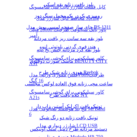
بلوز بافت زنانه یقه اسکی
کابل فست شارژر تایپ سی سامسونگ
رومیزی یک در یک مخمل سنگ دوز
محافظ کابل شارژر مدل Spring
چای ساز صفحه لمسی بوش مدل BS-1311
پاور بانک شیائومی ظرفیت 20000 میلی
آمپر
بلوز یقه سه سانت ریز بافت مردانه
هندزفری گردنی بلوتوثی لنوو
بلوز یقه گرد مردانه جنس نخ پنبه
کاور سیلیکونی برای گوشی سامسونگ
ماسک صورت دوقلوی BEAUTY CITY
A51
هودی زنانه شیک طرح Reebok
فلش مموری وریتی مدلV809ظرفیت
16 گیگ
ساعت مچی زنانه فوق العاده لوکس مجلسی
کاور سیلیکونی برای گوشی سامسونگ
کلاه بافت طرح NY
A21s
تونیک بافت اکرلیک آستین زاپ دار
مچ بند هوشمند شیائومی مدل Mi Band
6
تونیک بافت زنانه دو رنگ شیک
شارژر دیواری مدل LCD USB
دستبند مردانه طرح دمبل سنگ اونیکس
هندزفری تایپ سی Mcdodo HP-750