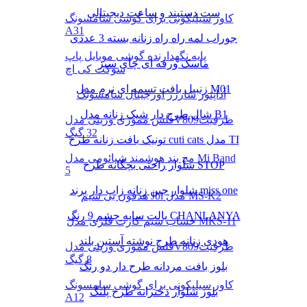
ست دستبند و ساعت دیجیتالی
کاور سیلیکونی برای گوشی سامسونگ
A31
جوراب لمه راه راه زنانه بسته 3 عددی
پایه نگهدارنده گوشی موبایل پاپ
ماسک ورقه ای چای سبز
سوکت کی اچ
زنبیل بافت تسمه ای نرم مدل M01
آداپتور شارژر اورجینال سامسونگ
شال طرح دار شیک زنانه مدل B1
فلش مموری وریتی مدلV809ظرفیت
32 گیگ
تونیک بافت زنانه طرح cuti cats مدل TI
مچ بند هوشمند شیائومی مدل Mi Band
شلوار راحتی بچگانه طرح STOP
5
شلوار جین زنانه زاپ دار برند miss one
هدفون بی سیم Jbl مدل MS-K2
پالت سایه چشم 9 رنگ CHANLANYA
خشاب سیم کارت فلزی مدل MKS-11
هودی زنانه طرح نوشته آستین بلند
فلش مموری وریتی مدلV809ظرفیت
8 گیگ
بلوز بافت مردانه طرح دار دو رنگ
کاور سیلیکونی برای گوشی سامسونگ
بلوز شلوار دخترانه طرح پلنگ
A12