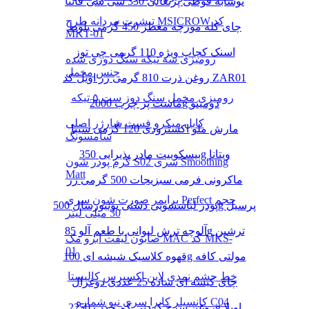
نوشابه قوطی پرتغالی 330 سی سی فانتا
تیشرت مردانه طرح MSICROW کد
چای کله مورچه معطر 450 گرمی بلوط
MKT-01
اسنک کچاپ ویژه 110 گرمی چی توز
رومیزی سه تیکه سنگ دوزی شده
جنس مخمل
روغن ذرت 810 گرمی زر اویل کد ZAR01
رومیزی مخمل سنگ دوز ست ۵ تیکه
ماست پر چرب 2000g دومینو
کابل میکرو فست شارژر اصلی
مارش ملو اکسترودی 120 گرمی شیبا
سامسونگ
بیسکوییت مادر پذیرایی 350g ویتانا
کرم پودر شون S02 سری Smoothing
Matt
ماکرونی فرمی سبزیجات 500 گرمی زر
پرایمر صورت شون سری Perfect حجم
پودر لباسشویی دستی یونیورسال 500g پرسیل
30 میلی لیتر
آلوچه ترش لیوانی با طعم آلو 85g ترشین
صابون لیفت ابرو مک MAC کد MKS-
01
قهوه کلاسیک شیشه ای 100g مولتی کافه
خط چشم نمدی لاین اکسپرس کالیستا
چای کیسه ای ساده 25 عددی دوغزال
کانسیلر کاپرا سری نیو شماره C04
روغن سرخ کردنی کم جذب 2250g اویلا