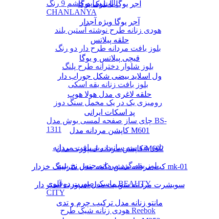
پالت سایه چشم 9 رنگ
آجر یوگا یا بلوک یوگا
CHANLANYA
آجر یوگا ویژه آجدار
هودی زنانه طرح نوشته آستین بلند
حلقه پیلاتس
بلوز بافت مردانه طرح دار دو رنگ
قیچی پیلاتس و یوگا
بلوز شلوار دخترانه طرح پلنگ
ول اسلاید بیضی شکل جوراب دار
بلوز بافت زنانه یقه اسکی
حلقه لاغری مدل هولا هوپ
رومیزی یک در یک مخمل سنگ دوز
پد اسکات ایرانی
چای ساز صفحه لمسی بوش مدل BS-
1311
کاپشن مردانه مدل M601
بلوز یقه سه سانت ریز بافت مردانه
کاپشن مردانه اسپورت مدل M602
بلوز یقه گرد مردانه جنس نخ پنبه
کت مردانه شش دکمه مدل شرلینگ خزدار mk-01
ماسک صورت دوقلوی BEAUTY
سویشرت مردانه سوییت مدل اسپورت آستر دار
CITY
مانتو زنانه مدل ترکیب چرم و تدی
هودی زنانه شیک طرح Reebok