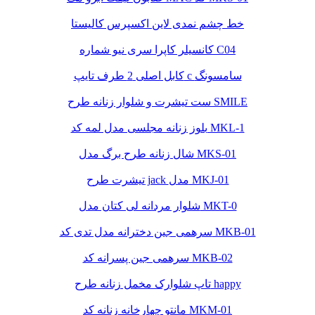
خط چشم نمدی لاین اکسپرس کالیستا
کانسیلر کاپرا سری نیو شماره C04
کابل اصلی 2 طرف تایپ c سامسونگ
ست تیشرت و شلوار زنانه طرح SMILE
بلوز زنانه مجلسی مدل لمه کد MKL-1
شال زنانه طرح برگ مدل MKS-01
تیشرت طرح jack مدل MKJ-01
شلوار مردانه لی کتان مدل MKT-0
سرهمی جین دخترانه مدل تدی کد MKB-01
سرهمی جین پسرانه کد MKB-02
تاپ شلوارک مخمل زنانه طرح happy
مانتو چهارخانه زنانه کد MKM-01