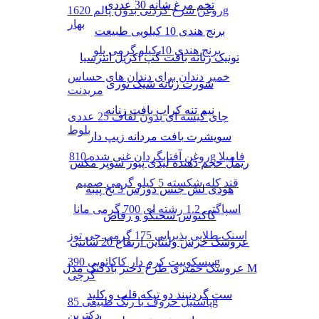
تخم مرغ شانه 30 عددی
روغن سرخ کردنی بدون پالم 1620g
بهار
برنج هندی 10 کیلویی طبیعت
برنج هندی 10 کیلو گرمی پلو
تونیک زنانه بافت گپ اکریل انترسیا
خمیر دندان برای دندان های حساس
شورت زنانه شیک توری
مریدنت
نیم تنه کراپ بافت زنانه
چای کیسه ای بدون لفاف 25 عددی
بلوط
سویشرت بافت مردانه زیپ دار
روغن آفتابگردان غنی شده 810g فامیلا
ریمل حجم دهنده لیدی پیور سوپر مکس
قند کله شکسته 5 کیلو گرمی صمیم
هودی لش جنس دورس 3 نخ پنبه
اسپاگتی 1.2 رشته ای 700 گرمی مانا
کاکتوس سخنگو و رقاص
اسنک طلایی پذیرایی 175 گرمی چی توز
عروسک خرس ولنتاین ارتفاع 20 سانتی
بیسکوییت کرم دار کاکائویی 390g
عروسک خمیری طرح دختر بادکنک مدل M
گرجی
ست گردنبند دو تیکه قلب و کلید
پاستیل حروف با رنگ طبیعی 85g
دکتربن