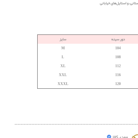
انی، و استایل‌های خیابانی
دور سینه
سایز
M
104
L
108
XL
112
XXL
116
XXXL
120
مودی کالا