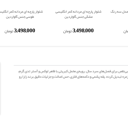
شرت مشکی مردانه faith مدل سه رنگ
شلوار پارچه ای مردانه کمر انگلیسی
شلوار پارچه ای مردانه کمر انگلی
مشکی جنس گاواردین
طوسی جنس گاواردین
3,498,000
3,498,000
ان
تومان
تومان
 بی‌نقص برای فصل‌های سرد سال. رویه‌ی مخمل کبریتی با ظاهر لوکس و آستر تدی گرم،
زمره تبدیل کرده. یقه پشمی و دکمه‌های فلزی، حس اصالت و جزئیات دقیق برند زارا رو