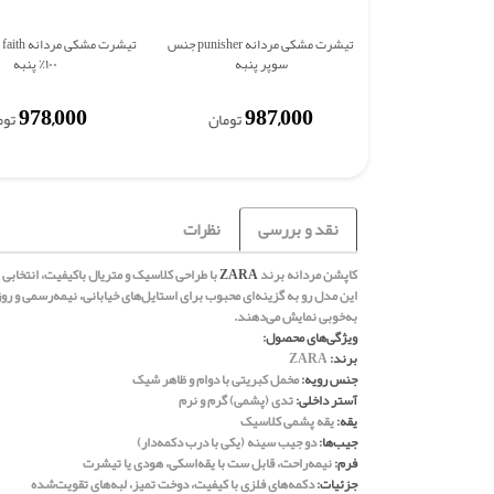
تیشرت مشکی مردانه punisher جنس
تی
سوپر پنبه
۱۰۰٪ پنبه
978,000
987,000
تومان
توم
نقد و بررسی
نظرات
کاپشن مردانه برند
ZARA
با طراحی کلاسیک و متریال باکیفیت، انتخابی
این مدل رو به گزینه‌ای محبوب برای استایل‌های خیابانی، نیمه‌رسمی و رو
به‌خوبی نمایش می‌دهند.
ویژگی‌های محصول:
برند:
ZARA
جنس رویه:
مخمل کبریتی با دوام و ظاهر شیک
آستر داخلی:
تدی (پشمی) گرم و نرم
یقه:
یقه پشمی کلاسیک
جیب‌ها:
دو جیب سینه (یکی با درب دکمه‌دار)
فرم:
نیمه‌راحت، قابل ست با یقه‌اسکی، هودی یا تیشرت
جزئیات:
دکمه‌های فلزی با کیفیت، دوخت تمیز، لبه‌های تقویت‌شده