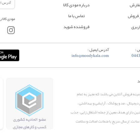
فارش
درباره مودی کالا
 فروش
تماس با ما
مودی کالا ر
ربری
فروشنده شوید
 :
آدرس ایمیل :
info@moodykala.com
044
د
زمینه فروش آنلاین می باشد؛ که مجهز به تمام
 دیجیتال ، مد و پوشاک ، آرایشی و بهداشتی ،
همچنین دارای هدف معین از جمله اشتغال زایی ، جذب
پرو سانت. ارسال سریع با ضمانت اصالت و سلامت