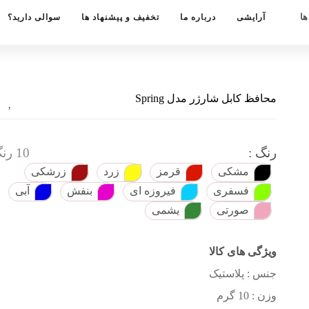
ها
آرایشی
درباره ما
تخفیف و پیشنهاد ها
سوالی دارید؟
محافظ کابل شارژر مدل Spring
رنگ :
10 رنگ
مشکی
قرمز
زرد
زرشکی
فسفری
فیروزه ای
بنفش
آبی
صورتی
یشمی
ویژگی های کالا
جنس : پلاستیک
وزن : 10 گرم