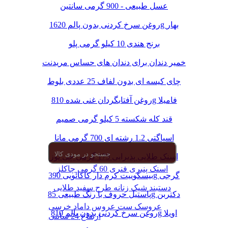
عسل طبیعی - 900 گرمی سانتین
روغن سرخ کردنی بدون پالم 1620g بهار
برنج هندی 10 کیلو گرمی پلو
خمیر دندان برای دندان های حساس مریدنت
چای کیسه ای بدون لفاف 25 عددی بلوط
روغن آفتابگردان غنی شده 810g فامیلا
قند کله شکسته 5 کیلو گرمی صمیم
اسپاگتی 1.2 رشته ای 700 گرمی مانا
اسنک طلایی پذیرایی 175 گرمی چی توز
اسنک پنیری فنری 60 گرمی چاکلز
بیسکوییت کرم دار کاکائویی 390g گرجی
دستبند شیک زنانه طرح سفید طلایی
پاستیل حروف با رنگ طبیعی 85g دکتربن
عروسک ست عروس داماد خرسی
روغن سرخ کردنی بدون پالم 810g اویلا
ارتفاع 24 سانتی