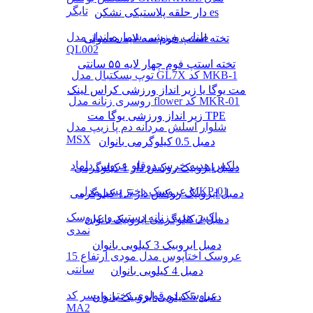
تایگر
دار حلقه پلاستیکی نشکن es
طناب ورزشی شماره انداز مدل
تخته استپ فوم سه لایه معمولی
QL002
تخته استپ فوم چهار لایه ۵۵ سانتی
توپ بسکتبال مدل GL7X کد MKB-1
مت یوگا یا زیر انداز ورزشی کراس لینک
روسری زنانه مدل flower کد MKR-01
زیر انداز ورزشی یوگا مت TPE
شلوار اسلش مردانه دم پا زیپ مدل
MSX
دمبل 0.5 کیلوگرمی بانوان
باکس هدیه خرس دوقلو عروس داماد
دمبل ایروبیک روکش‌ دار 1 کیلوگرمی
عروسک دختر پسر مدل MKP-01
دمبل ایروبیک روکش‌ دار 1.5 کیلوگرمی
باکس هدیه زنانه دستبند و عروسک
دمبل 2 کیلوگرمی ایروبیک بانوان
نمدی
دمبل ایروبیک 3 کیلویی بانوان
عروسک اختاپوس مدل مودی ارتفاع 15
سانتی
دمبل 4 کیلویی بانوان
عروسک دو قولوی دختر و پسر کد
دمبل 5 کیلویی ایروبیک بانوان
MA2