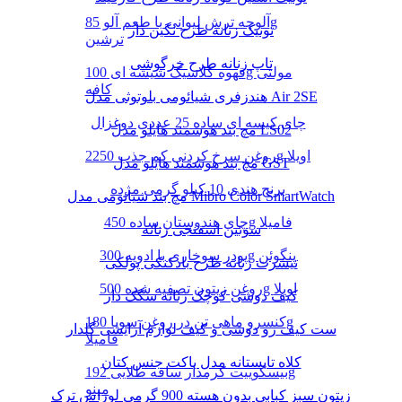
آلوچه ترش لیوانی با طعم آلو 85g
تونیک زنانه طرح نگین دار
ترشین
تاپ زنانه طرح خرگوشی
قهوه کلاسیک شیشه ای 100g مولتی
کافه
هندزفری شیائومی بلوتوثی مدل Air 2SE
چای کیسه ای ساده 25 عددی دوغزال
مچ بند هوشمند هایلو مدل LS02
روغن سرخ کردنی کم جذب 2250g اویلا
مچ بند هوشمند هایلو مدل GST
برنج هندی 10 کیلو گرمی مژده
مچ بند شیائومی مدل Mibro Color SmartWatch
چای هندوستان ساده 450g فامیلا
سوتین اسفنجی زنانه
پودر سوخاری با ادویه 300g پنگوئن
تیشرت زنانه طرح بادکنکی پولکی
روغن زیتون تصفیه شده 500g اویلا
کیف دوشی کوچک زنانه سگک دار
کنسرو ماهی تن در روغن سویا 180g
ست کیف رو دوشی و کیف لوازم آرایشی گلدار
فامیلا
کلاه تابستانه مدل باکت جنس کتان
بیسکوییت کرمدار ساقه طلایی 192g
مینو
زیتون سبز کبابی بدون هسته 900 گرمی لوراس ترک