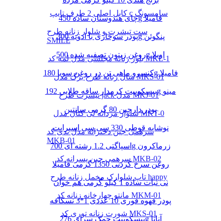
کابل اصلی 2 طرف تایپ c سامسونگ
چای هندوستان ساده 450g فامیلا
ست تیشرت و شلوار زنانه طرح
پودر سوخاری با ادویه 300g پنگوئن
SMILE
روغن زیتون تصفیه شده 500g اویلا
بلوز زنانه مجلسی مدل لمه کد MKL-1
کنسرو ماهی تن در روغن سویا 180g فامیلا
شال زنانه طرح برگ مدل MKS-01
بیسکوییت کرمدار ساقه طلایی 192g مینو
تیشرت طرح jack مدل MKJ-01
پودر دارچین 80 گرمی سانتین
شلوار مردانه لی کتان مدل MKT-0
نوشابه قوطی 330 سی سی اسپرایت
سرهمی جین دخترانه مدل تدی کد
MKB-01
اسپاگتی 1.2 رشته ای 700g زرماکرون
سرهمی جین پسرانه کد MKB-02
روغن سرخ کردنی 1350 گرمی فامیلا
تاپ شلوارک مخمل زنانه طرح happy
نی نبات ساده 1 کیلو گرمی هم خوان
مانتو چهارخانه زنانه کد MKM-01
پودر قهوه فوری 10 عددی 1*3 نسکافه
شورت زنانه توری کد MKS-01
بیسکوییت چمک سرای 276g آناتا