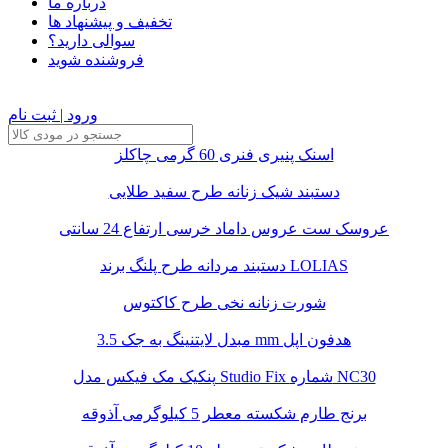
درباره ما
تخفیف و پیشنهاد ها
سوالی دارید؟
فروشنده شوید
ورود | ثبت نام
اسنک پنیری فنری 60 گرمی چاکلز
دستبند شیک زنانه طرح سفید طلایی
عروسک ست عروس داماد خرسی ارتفاع 24 سانتی
دستبند مردانه طرح پلنگ برند LOLIAS
شورت زنانه نخی طرح کاکتوس
مبدل لایتنینگ به جک 3.5 mm هدفون اپل
پنکیک مک فیکس مدل Studio Fix شماره NC30
برنج طارم شکسته معطر 5 کیلوگرمی آذوقه