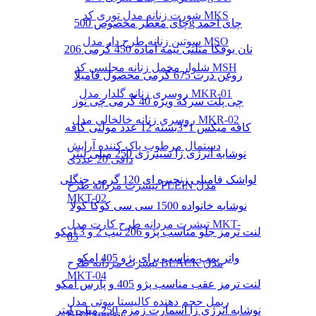
شورت زنانه مدل توری کد MKS
چای معطر مخصوص 500g چای احمد
سوتین زنانه طرح دار مدل MSO
نان یوفکا مثلثی نیمه آماده 450 گرمی 206
شلوار مخمل زنانه مجلسی کد MSH
روغن ذرت 675 گرمی محصول فامیلا
روسری زنانه گلدار مدل MKR-01
چی پلت سرکه ویژه 40 گرمی چی توز
روسری زنانه خالخالی مدل MKR-02
کافه میکس 1*3بسته 12 عدد مولتی کافه
دستمال مرطوب پاک کننده آرایش
نوشابه انرژی زا سینرژی 250 میلی لیتر
دافی 20 عددی
لواشک فامیلی زنجیره ای 120 گرمی جنگلی
تیشرت مردانه طرح PLEIN مدل
MKT-02
نوشابه خانواده 1500 سی سی کوکا کولا
تیشرت مردانه طرح کارت مدل MKT-
لنت ترمز جلو مناسب پژو 206 تیپ 2 و 3 امکو
03
واتر پمپ مناسب برای پژو 405 امکو
تیشرت مردانه طرح BLACK مدل
MKT-04
لنت ترمز عقب مناسب پژو 405 و پارس امکو
ریمل حجم دهنده کالیستا بیوتی مدل
نوشابه انرژی زا اسمارت زمزم 250 میلی لیتر
BB Express