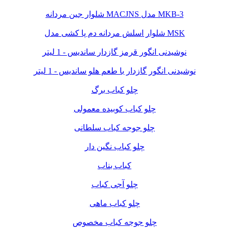
شلوار جین مردانه MACJNS مدل MKB-3
شلوار اسلش مردانه دم پا کشی مدل MSK
نوشیدنی انگور قرمز گازدار ساندیس - 1 لیتر
نوشیدنی انگور گازدار با طعم هلو ساندیس - 1 لیتر
چلو کباب برگ
چلو کباب کوبیده معمولی
چلو جوجه کباب سلطانی
چلو کباب نگین دار
کباب بناب
چلو آجی کباب
چلو کباب ماهی
چلو جوجه کباب مخصوص