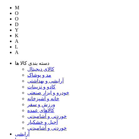
M
O
O
D
Y
K
A
L
A
دسته بندی کالا ها
کالای دیجیتال
مد و پوشاک
آرایشی و بهداشتی
کادو و تزیینات
خودرو و ابزار صنعتی
خانه و آشپزخانه
ورزش و سفر
کالاهای عمده
خوردنی و آشامیدنی
آجیل و خشکبار
خوردنی و آشامیدنی
آرایشی