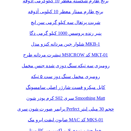
برنج طارم شکسته معطر 10 کیلوگرمی آذوقه
برنج طارم ممتاز معطر 10 کیلویی آذوقه
شربت پرتغال سه کیلو گرمی سن ایچ
پنیر رنده پروسس 1000 کیلو گرمی دگا
شلوار جین مردانه کنزو مدل MKB-1
تیشرت مردانه طرح MSICROW کد MKT-01
رومیزی سه تیکه سنگ دوزی شده جنس مخمل
رومیزی مخمل سنگ دوز ست ۵ تیکه
کابل میکرو فست شارژر اصلی سامسونگ
کرم پودر شون S02 سری Smoothing Matt
پرایمر صورت شون سری Perfect حجم 30 میلی لیتر
صابون لیفت ابرو مک MAC کد MKS-01
خط چشم نمدی لاین اکسپرس کالیستا