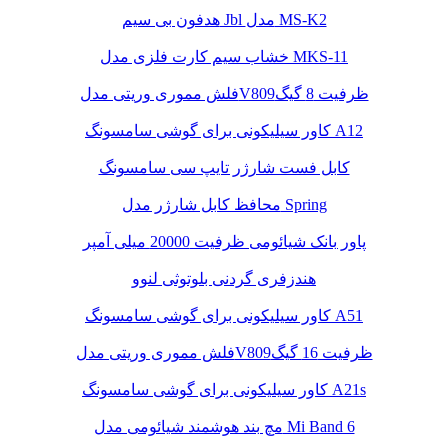
هدفون بی سیم Jbl مدل MS-K2
خشاب سیم کارت فلزی مدل MKS-11
فلش مموری وریتی مدلV809ظرفیت 8 گیگ
کاور سیلیکونی برای گوشی سامسونگ A12
کابل فست شارژر تایپ سی سامسونگ
محافظ کابل شارژر مدل Spring
پاور بانک شیائومی ظرفیت 20000 میلی آمپر
هندزفری گردنی بلوتوثی لنوو
کاور سیلیکونی برای گوشی سامسونگ A51
فلش مموری وریتی مدلV809ظرفیت 16 گیگ
کاور سیلیکونی برای گوشی سامسونگ A21s
مچ بند هوشمند شیائومی مدل Mi Band 6