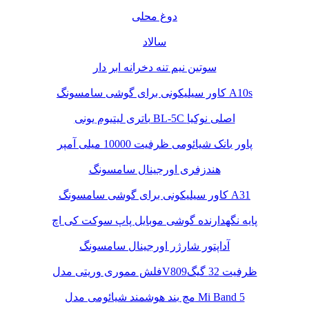
دوغ محلی
سالاد
سوتین نیم تنه دخرانه ابر دار
کاور سیلیکونی برای گوشی سامسونگ A10s
باتری لیتیوم یونی BL-5C اصلی نوکیا
پاور بانک شیائومی ظرفیت 10000 میلی آمپر
هندزفری اورجینال سامسونگ
کاور سیلیکونی برای گوشی سامسونگ A31
پایه نگهدارنده گوشی موبایل پاپ سوکت کی اچ
آداپتور شارژر اورجینال سامسونگ
فلش مموری وریتی مدلV809ظرفیت 32 گیگ
مچ بند هوشمند شیائومی مدل Mi Band 5