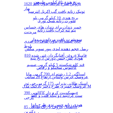
برنج هندی 10 کیلویی طبیعت
روغن سرخ کردنی بدون پالم 1620g
بهار
تونیک زنانه بافت گپ اکریل انترسیا
برنج هندی 10 کیلو گرمی پلو
شورت زنانه شیک توری
خمیر دندان برای دندان های حساس
نیم تنه کراپ بافت زنانه
مریدنت
سویشرت بافت مردانه زیپ دار
چای کیسه ای بدون لفاف 25 عددی
بلوط
ریمل حجم دهنده لیدی پیور سوپر مکس
روغن آفتابگردان غنی شده 810g فامیلا
هودی لش جنس دورس 3 نخ پنبه
قند کله شکسته 5 کیلو گرمی صمیم
کاکتوس سخنگو و رقاص
اسپاگتی 1.2 رشته ای 700 گرمی مانا
عروسک خرس ولنتاین ارتفاع 20 سانتی
اسنک طلایی پذیرایی 175 گرمی چی توز
عروسک خمیری طرح دختر بادکنک مدل M
بیسکوییت کرم دار کاکائویی 390g
ست گردنبند دو تیکه قلب و کلید
گرجی
هودی زنانه جنس تدی طرح پاندا
پاستیل حروف با رنگ طبیعی 85g
دکتربن