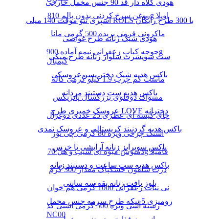
هودی کلاه دار قد 90 جنس مخمل خارجی
روغن سرخ کردنی بدون پالم 810g اویلا
اسپری تتو موقت 140 میلی ROLS با 300 طرح رایگان
ماکرونی فرمی بریده 500 گرمی مانا
هودی شیک زنانه طرح غواصی
جوجه کباب زعفرانی نیمه آماده 900g
ست سویشرت شلوار زنانه طرح میکی
کیمبال
باکس هدیه شیک دختر پسر عروسکی
ماست کم چرب 1.9 کیلو گرمی کاله
باکس هدیه ست دستبند مردانه
مسواک دوقلوی بزرگسال پاتریکس
عروسک خمیری طرح LOVE دخترانه
چای کیسه ای عطری 25 عددی دوغزال
باکس هدیه گردنبند کریستالی و عروسک نمدی
اسنک چرخی ویژه 80 گرمی چی توز
باکس سوپرایز زنانه آرایشی با خرس
دمنوش میوه ای سیب و هل 70g فامیلا
باکس هدیه ست ساعت و دستبند زنانه
ذرت سلفون خشکپاک مقدار 300 گرم
بلوز بافت زنانه یقه سه سانتی
نی نبات زعفرانی 1000 گرمی هم خوان
رومیزی 5 تیکه طرح سرمه جنس مخمل
رشته آشی ویژه 500 گرمی انسی کد
NC00