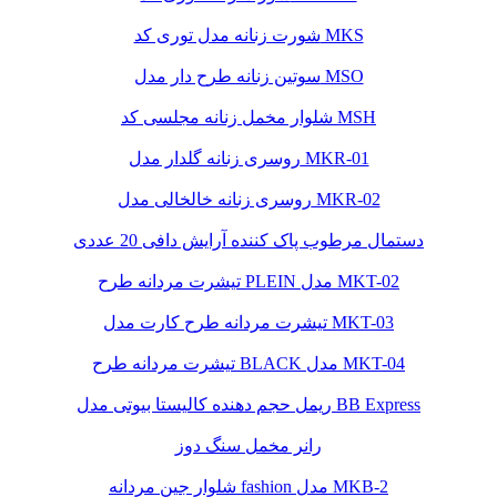
شورت زنانه مدل توری کد MKS
سوتین زنانه طرح دار مدل MSO
شلوار مخمل زنانه مجلسی کد MSH
روسری زنانه گلدار مدل MKR-01
روسری زنانه خالخالی مدل MKR-02
دستمال مرطوب پاک کننده آرایش دافی 20 عددی
تیشرت مردانه طرح PLEIN مدل MKT-02
تیشرت مردانه طرح کارت مدل MKT-03
تیشرت مردانه طرح BLACK مدل MKT-04
ریمل حجم دهنده کالیستا بیوتی مدل BB Express
رانر مخمل سنگ دوز
شلوار جین مردانه fashion مدل MKB-2