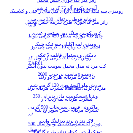
رانر میز غذا خوری جنس مخمل
آلوچه وکیوم آلو 75 گرمی ترشین
رومیزی سه تیکه لمه اکلیلی برای مبل های راحتی و کلاسیک
نوشابه قوطی پرتغالی 330 سی سی
رانر میز غذاخوری طرح سرمه جنس مخمل
فانتا
کاور کوسن سنگ دوز بسته دو عددی
چای کله مورچه معطر 450 گرمی بلوط
رومیزی لمه اکلیلی سه تیکه شیک
اسنک کچاپ ویژه 110 گرمی چی توز
دمکنی و دستمال قابلمه 5 تیکه
روغن ذرت 810 گرمی زر اویل کد
ZAR01
کت مردانه مدل مخمل سوییت بدون آستر
ماست پر چرب 2000g دومینو
تی شرت مردانه طرح دو رنگ
مارش ملو اکسترودی 120 گرمی شیبا
تیشرت مردانه برند Madmext متریال ترک
بیسکوییت مادر پذیرایی 350g ویتانا
تیشرت مردانه یقه زیپ دار
ماکرونی فرمی سبزیجات 500 گرمی
تیشرت مردانه جنس سوپر نخ پنبه
زر
لاک دندان برند دیزلینگ وایت
پودر لباسشویی دستی یونیورسال 500g
پرسیل
تونیک آستین کوتاه زنانه طرح گارفیلد