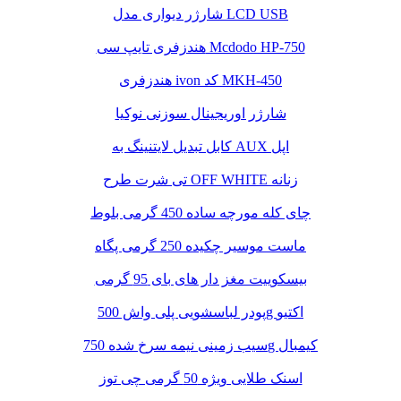
شارژر دیواری مدل LCD USB
هندزفری تایپ سی Mcdodo HP-750
هندزفری ivon کد MKH-450
شارژر اوریجینال سوزنی نوکیا
کابل تبدیل لایتنینگ به AUX اپل
تی شرت طرح OFF WHITE زنانه
چای کله مورچه ساده 450 گرمی بلوط
ماست موسیر چکیده 250 گرمی پگاه
بیسکوییت مغز دار های بای 95 گرمی
پودر لباسشویی پلی واش 500g اکتیو
سیب زمینی نیمه سرخ شده 750g کیمبال
اسنک طلایی ویژه 50 گرمی چی توز