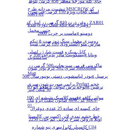
چای کله مورچه معطر 450 گرمی بلوط
تیشرت مردانه طرح MSICROW کد
اسنک کچاپ ویژه 110 گرمی چی توز
MKT-01
روغن ذرت 810 گرمی زر اویل کد ZAR01
رومیزی سه تیکه سنگ دوزی شده
جنس مخمل
ماست پر چرب 2000g دومینو
رومیزی مخمل سنگ دوز ست ۵ تیکه
مارش ملو اکسترودی 120 گرمی شیبا
کابل میکرو فست شارژر اصلی
بیسکوییت مادر پذیرایی 350g ویتانا
سامسونگ
ماکرونی فرمی سبزیجات 500 گرمی زر
کرم پودر شون S02 سری Smoothing
Matt
پودر لباسشویی دستی یونیورسال 500g پرسیل
پرایمر صورت شون سری Perfect حجم
آلوچه ترش لیوانی با طعم آلو 85g ترشین
30 میلی لیتر
قهوه کلاسیک شیشه ای 100g مولتی کافه
صابون لیفت ابرو مک MAC کد MKS-
01
چای کیسه ای ساده 25 عددی دوغزال
خط چشم نمدی لاین اکسپرس کالیستا
روغن سرخ کردنی کم جذب 2250g اویلا
کانسیلر کاپرا سری نیو شماره C04
برنج هندی 10 کیلو گرمی مژده