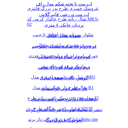
اب مت یا تخته شکم مدل راف
عروسک خمیری طرح پدر بزرگ فانتزی
اب مت ورزشی فایبرگلاس
شال زنانه طرح خالدار کرمی کد MKS-
02
نردبان چابکی 4 متری
شلوار پسرانه مدل اسلش 6 جیب
صفحه تعادل 2022
ست دستبند و ساعت دیجیتالی
فوم رولر 33 سانت مشکی تکنوجیم
جوراب لمه راه راه زنانه بسته 3 عددی
فوم رولر تمام فوم 33 سانت
ماسک ورقه ای چای سبز
فوم رولر تمام فوم 45 سانت
زنبیل بافت تسمه ای نرم مدل M01
کوشن بال یا صفحه تعادل
شال طرح دار شیک زنانه مدل B1
دار حلقه چوبی کراسفیت
تونیک بافت زنانه طرح cuti cats مدل TI
دورس جنس سوییت مدل moschino
شلوار راحتی بچگانه طرح STOP
تیشرت مخمل سوییت مردانه آستین کوتاه
شلوار جین زنانه زاپ دار برند miss one
آجر یوگا یا بلوک یوگا