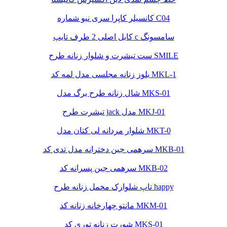
کانسیلر کاپرا سری نیو شماره C04
کابل اصلی 2 طرف تایپ c سامسونگ
ست تیشرت و شلوار زنانه طرح SMILE
بلوز زنانه مجلسی مدل لمه کد MKL-1
شال زنانه طرح برگ مدل MKS-01
تیشرت طرح jack مدل MKJ-01
شلوار مردانه لی کتان مدل MKT-0
سرهمی جین دخترانه مدل تدی کد MKB-01
سرهمی جین پسرانه کد MKB-02
تاپ شلوارک مخمل زنانه طرح happy
مانتو چهارخانه زنانه کد MKM-01
شورت زنانه توری کد MKS-01