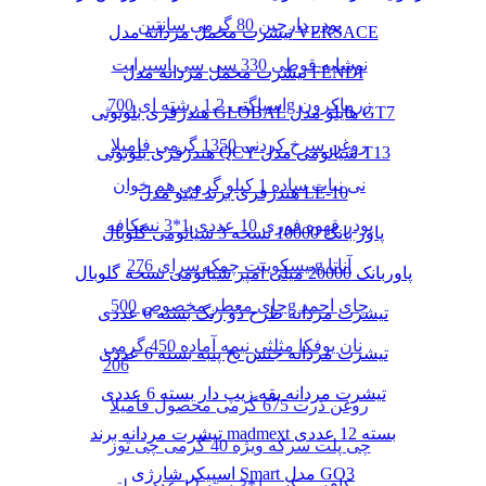
پودر دارچین 80 گرمی سانتین
تیشرت مخمل مردانه مدل VERSACE
نوشابه قوطی 330 سی سی اسپرایت
تیشرت مخمل مردانه مدل FENDI
اسپاگتی 1.2 رشته ای 700g زرماکرون
هندزفری بلوتوثی GLOBAL هایلو مدل GT7
روغن سرخ کردنی 1350 گرمی فامیلا
هندزفری بلوتوثی QCY شیائومی مدل T13
نی نبات ساده 1 کیلو گرمی هم خوان
هندزفری برند لیتو مدل LE-10
پودر قهوه فوری 10 عددی 1*3 نسکافه
پاور بانک 10000 نسخه 3 شیائومی گلوبال
بیسکوییت چمک سرای 276g آناتا
پاوربانک 20000 میلی آمپر شیائومی نسخه گلوبال
چای معطر مخصوص 500g چای احمد
تیشرت مردانه طرح دو رنگ بسته 6 عددی
نان یوفکا مثلثی نیمه آماده 450 گرمی
تیشرت مردانه جنس نخ پنبه بسته 6 عددی
206
تیشرت مردانه یقه زیپ دار بسته 6 عددی
روغن ذرت 675 گرمی محصول فامیلا
تیشرت مردانه برند madmext بسته 12 عددی
چی پلت سرکه ویژه 40 گرمی چی توز
اسپیکر شارژی Smart مدل GO3
کافه میکس 1*3بسته 12 عدد مولتی