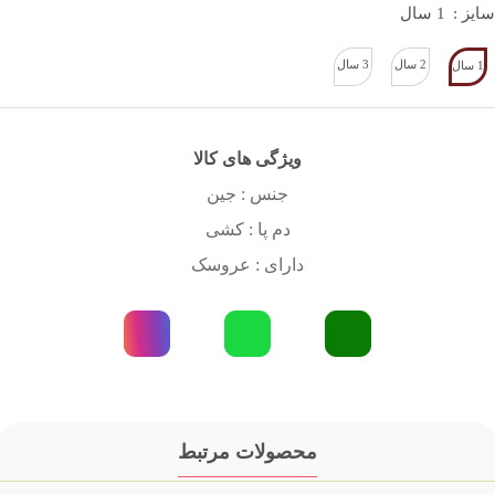
سایز :
1 سال
2 سال
3 سال
1 سال
ویژگی های کالا
جنس : جین
دم پا : کشی
دارای : عروسک
محصولات مرتبط