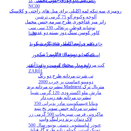
رانر میز غذا خوری جنس مخمل
رشته آشی ویژه 500 گرمی انسی کد
NC00
رومیزی سه تیکه لمه اکلیلی برای مبل های راحتی و کلاسیک
آلوچه وکیوم آلو 75 گرمی ترشین
رانر میز غذاخوری طرح سرمه جنس مخمل
نوشابه قوطی پرتغالی 330 سی سی
کاور کوسن سنگ دوز بسته دو عددی
فانتا
رومیزی لمه اکلیلی سه تیکه شیک
چای کله مورچه معطر 450 گرمی بلوط
دمکنی و دستمال قابلمه 5 تیکه
اسنک کچاپ ویژه 110 گرمی چی توز
کت مردانه مدل مخمل سوییت بدون آستر
روغن ذرت 810 گرمی زر اویل کد
ZAR01
تی شرت مردانه طرح دو رنگ
ماست پر چرب 2000g دومینو
تیشرت مردانه برند Madmext متریال ترک
مارش ملو اکسترودی 120 گرمی شیبا
تیشرت مردانه یقه زیپ دار
بیسکوییت مادر پذیرایی 350g ویتانا
تیشرت مردانه جنس سوپر نخ پنبه
ماکرونی فرمی سبزیجات 500 گرمی زر
لاک دندان برند دیزلینگ وایت
پودر لباسشویی دستی یونیورسال 500g
تونیک آستین کوتاه زنانه طرح گارفیلد
پرسیل