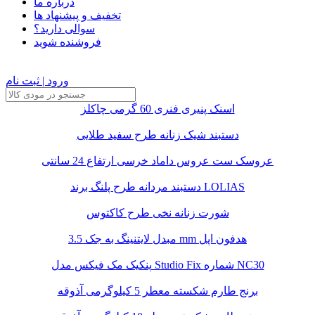
درباره ما
تخفیف و پیشنهاد ها
سوالی دارید؟
فروشنده شوید
ورود | ثبت نام
اسنک پنیری فنری 60 گرمی چاکلز
دستبند شیک زنانه طرح سفید طلایی
عروسک ست عروس داماد خرسی ارتفاع 24 سانتی
دستبند مردانه طرح پلنگ برند LOLIAS
شورت زنانه نخی طرح کاکتوس
مبدل لایتنینگ به جک 3.5 mm هدفون اپل
پنکیک مک فیکس مدل Studio Fix شماره NC30
برنج طارم شکسته معطر 5 کیلوگرمی آذوقه