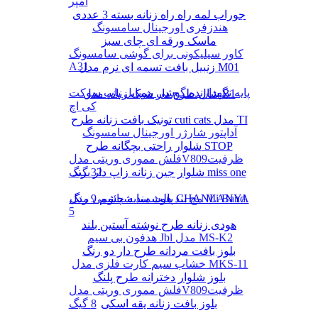
آمپر
جوراب لمه راه راه زنانه بسته 3 عددی
هندزفری اورجینال سامسونگ
ماسک ورقه ای چای سبز
کاور سیلیکونی برای گوشی سامسونگ
A31
زنبیل بافت تسمه ای نرم مدل M01
پایه نگهدارنده گوشی موبایل پاپ سوکت
شال طرح دار شیک زنانه مدل B1
کی اچ
تونیک بافت زنانه طرح cuti cats مدل TI
آداپتور شارژر اورجینال سامسونگ
شلوار راحتی بچگانه طرح STOP
فلش مموری وریتی مدلV809ظرفیت
شلوار جین زنانه زاپ دار برند miss one
32 گیگ
پالت سایه چشم 9 رنگ CHANLANYA
مچ بند هوشمند شیائومی مدل Mi Band
5
هودی زنانه طرح نوشته آستین بلند
هدفون بی سیم Jbl مدل MS-K2
بلوز بافت مردانه طرح دار دو رنگ
خشاب سیم کارت فلزی مدل MKS-11
بلوز شلوار دخترانه طرح پلنگ
فلش مموری وریتی مدلV809ظرفیت
بلوز بافت زنانه یقه اسکی
8 گیگ