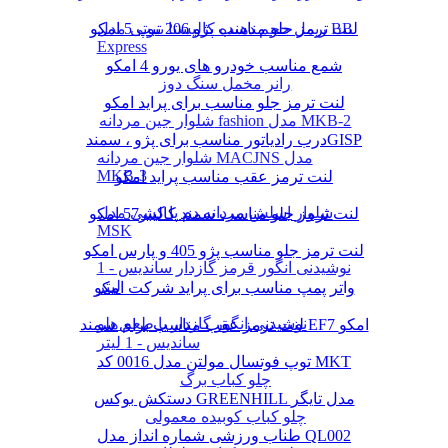
لنت ترمز جلو مناسب پژو 206 تیپ 5 امکو
ریمل حجم دهنده کالیستا بیوتی مدل BB
Express
شمع مناسب خودرو های یورو 4 امکو
رانر مخمل سنگ دوز
لنت ترمز جلو مناسب برای پراید امکو
شلوار جین مردانه fashion مدل MKB-2
درب رادیاتور مناسب برای پژو ، سمندGISP
شلوار جین مردانه MACJNS مدل
MKB-3
لنت ترمز عقب مناسب پراید امکو
شلوار اسلش مردانه دم پا کشی مدل
لنت ترمز جلو مناسب سمند کالیبر57 امکو
MSK
لنت ترمز جلو مناسب پژو 405 و پارس امکو
نوشیدنی انگور قرمز گازدار ساندیس - 1
لیتر
واتر پمپ مناسب برای پراید شرکت امکو
نوشیدنی انگور گازدار با طعم هلو
لنت ترمز عقب مناسب برای سمند EF7 امکو
ساندیس - 1 لیتر
توپ فوتسال مولتن مدل 0016 کد MKT
چلو کباب برگ
دستکش بوکس GREENHILL مدل تایگر
چلو کباب کوبیده معمولی
طناب ورزشی شماره انداز مدل QL002