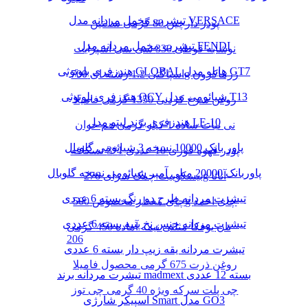
تیشرت مخمل مردانه مدل VERSACE
پودر دارچین 80 گرمی سانتین
تیشرت مخمل مردانه مدل FENDI
نوشابه قوطی 330 سی سی اسپرایت
هندزفری بلوتوثی GLOBAL هایلو مدل GT7
اسپاگتی 1.2 رشته ای 700g زرماکرون
هندزفری بلوتوثی QCY شیائومی مدل T13
روغن سرخ کردنی 1350 گرمی فامیلا
هندزفری برند لیتو مدل LE-10
نی نبات ساده 1 کیلو گرمی هم خوان
پاور بانک 10000 نسخه 3 شیائومی گلوبال
پودر قهوه فوری 10 عددی 1*3 نسکافه
پاوربانک 20000 میلی آمپر شیائومی نسخه گلوبال
بیسکوییت چمک سرای 276g آناتا
تیشرت مردانه طرح دو رنگ بسته 6 عددی
چای معطر مخصوص 500g چای احمد
تیشرت مردانه جنس نخ پنبه بسته 6 عددی
نان یوفکا مثلثی نیمه آماده 450 گرمی
206
تیشرت مردانه یقه زیپ دار بسته 6 عددی
روغن ذرت 675 گرمی محصول فامیلا
تیشرت مردانه برند madmext بسته 12 عددی
چی پلت سرکه ویژه 40 گرمی چی توز
اسپیکر شارژی Smart مدل GO3