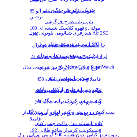
تونیک زنانه طرح نگین دار
آلوچه ترش لیوانی با طعم آلو 85g
ترشین
تاپ زنانه طرح خرگوشی
قهوه کلاسیک شیشه ای 100g مولتی
هندزفری شیائومی بلوتوثی مدل Air 2SE
کافه
مچ بند هوشمند هایلو مدل LS02
چای کیسه ای ساده 25 عددی دوغزال
مچ بند هوشمند هایلو مدل GST
روغن سرخ کردنی کم جذب 2250g اویلا
مچ بند شیائومی مدل Mibro Color SmartWatch
برنج هندی 10 کیلو گرمی مژده
سوتین اسفنجی زنانه
چای هندوستان ساده 450g فامیلا
تیشرت زنانه طرح بادکنکی پولکی
پودر سوخاری با ادویه 300g پنگوئن
کیف دوشی کوچک زنانه سگک دار
روغن زیتون تصفیه شده 500g اویلا
ست کیف رو دوشی و کیف لوازم آرایشی گلدار
کنسرو ماهی تن در روغن سویا 180g
فامیلا
کلاه تابستانه مدل باکت جنس کتان
بیسکوییت کرمدار ساقه طلایی 192g
زیتون سبز کبابی بدون هسته 900 گرمی لوراس ترک
مینو