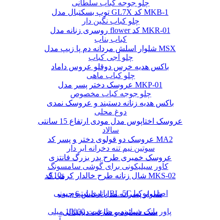
چلو جوجه کباب سلطانی
توپ بسکتبال مدل GL7X کد MKB-1
چلو کباب نگین دار
روسری زنانه مدل flower کد MKR-01
کباب بناب
شلوار اسلش مردانه دم پا زیپ مدل MSX
چلو آجی کباب
باکس هدیه خرس دوقلو عروس داماد
چلو کباب ماهی
عروسک دختر پسر مدل MKP-01
چلو جوجه کباب مخصوص
باکس هدیه زنانه دستبند و عروسک نمدی
دوغ محلی
عروسک اختاپوس مدل مودی ارتفاع 15 سانتی
سالاد
عروسک دو قولوی دختر و پسر کد MA2
سوتین نیم تنه دخرانه ابر دار
عروسک خمیری طرح پدر بزرگ فانتزی
کاور سیلیکونی برای گوشی سامسونگ
A10s
شال زنانه طرح خالدار کرمی کد MKS-02
باتری لیتیوم یونی BL-5C اصلی نوکیا
شلوار پسرانه مدل اسلش 6 جیب
پاور بانک شیائومی ظرفیت 10000 میلی
ست دستبند و ساعت دیجیتالی