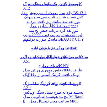
رومیزی یک در یک مخمل سنگ دوز
کاور سیلیکونی برای گوشی سامسونگ
A12
چای ساز صفحه لمسی بوش مدل BS-1311
کابل فست شارژر تایپ سی سامسونگ
بلوز یقه سه سانت ریز بافت مردانه
محافظ کابل شارژر مدل Spring
بلوز یقه گرد مردانه جنس نخ پنبه
پاور بانک شیائومی ظرفیت 20000 میلی
ماسک صورت دوقلوی BEAUTY CITY
آمپر
هودی زنانه شیک طرح Reebok
هندزفری گردنی بلوتوثی لنوو
کاور سیلیکونی برای گوشی سامسونگ
ساعت مچی زنانه فوق العاده لوکس مجلسی
A51
کلاه بافت طرح NY
فلش مموری وریتی مدلV809ظرفیت
16 گیگ
تونیک بافت اکرلیک آستین زاپ دار
تونیک بافت زنانه دو رنگ شیک
کاور سیلیکونی برای گوشی سامسونگ
A21s
دستبند مردانه طرح دمبل سنگ اونیکس
مچ بند هوشمند شیائومی مدل Mi Band
6
ساعت مچی دیجیتال مدل MK1