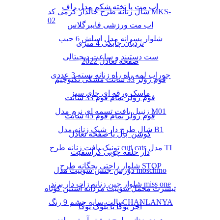
اب مت یا تخته شکم مدل راف
شال زنانه طرح خالدار کرمی کد MKS-
02
اب مت ورزشی فایبرگلاس
شلوار پسرانه مدل اسلش 6 جیب
نردبان چابکی 4 متری
ست دستبند و ساعت دیجیتالی
صفحه تعادل 2022
جوراب لمه راه راه زنانه بسته 3 عددی
فوم رولر 33 سانت مشکی تکنوجیم
ماسک ورقه ای چای سبز
فوم رولر تمام فوم 33 سانت
زنبیل بافت تسمه ای نرم مدل M01
فوم رولر تمام فوم 45 سانت
شال طرح دار شیک زنانه مدل B1
کوشن بال یا صفحه تعادل
تونیک بافت زنانه طرح cuti cats مدل TI
دار حلقه چوبی کراسفیت
شلوار راحتی بچگانه طرح STOP
دورس جنس سوییت مدل moschino
شلوار جین زنانه زاپ دار برند miss one
تیشرت مخمل سوییت مردانه آستین کوتاه
پالت سایه چشم 9 رنگ CHANLANYA
آجر یوگا یا بلوک یوگا