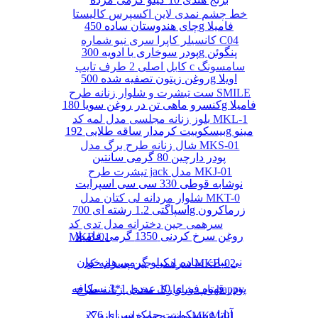
خط چشم نمدی لاین اکسپرس کالیستا
چای هندوستان ساده 450g فامیلا
کانسیلر کاپرا سری نیو شماره C04
پودر سوخاری با ادویه 300g پنگوئن
کابل اصلی 2 طرف تایپ c سامسونگ
روغن زیتون تصفیه شده 500g اویلا
ست تیشرت و شلوار زنانه طرح SMILE
کنسرو ماهی تن در روغن سویا 180g فامیلا
بلوز زنانه مجلسی مدل لمه کد MKL-1
بیسکوییت کرمدار ساقه طلایی 192g مینو
شال زنانه طرح برگ مدل MKS-01
پودر دارچین 80 گرمی سانتین
تیشرت طرح jack مدل MKJ-01
نوشابه قوطی 330 سی سی اسپرایت
شلوار مردانه لی کتان مدل MKT-0
اسپاگتی 1.2 رشته ای 700g زرماکرون
سرهمی جین دخترانه مدل تدی کد
روغن سرخ کردنی 1350 گرمی فامیلا
MKB-01
نی نبات ساده 1 کیلو گرمی هم خوان
سرهمی جین پسرانه کد MKB-02
پودر قهوه فوری 10 عددی 1*3 نسکافه
تاپ شلوارک مخمل زنانه طرح happy
بیسکوییت چمک سرای 276g آناتا
مانتو چهارخانه زنانه کد MKM-01