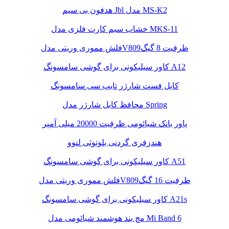
هدفون بی سیم Jbl مدل MS-K2
خشاب سیم کارت فلزی مدل MKS-11
فلش مموری وریتی مدلV809ظرفیت 8 گیگ
کاور سیلیکونی برای گوشی سامسونگ A12
کابل فست شارژر تایپ سی سامسونگ
محافظ کابل شارژر مدل Spring
پاور بانک شیائومی ظرفیت 20000 میلی آمپر
هندزفری گردنی بلوتوثی لنوو
کاور سیلیکونی برای گوشی سامسونگ A51
فلش مموری وریتی مدلV809ظرفیت 16 گیگ
کاور سیلیکونی برای گوشی سامسونگ A21s
مچ بند هوشمند شیائومی مدل Mi Band 6