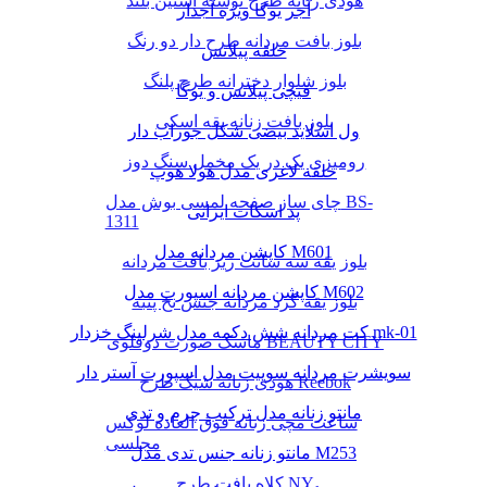
هودی زنانه طرح نوشته آستین بلند
آجر یوگا ویژه آجدار
بلوز بافت مردانه طرح دار دو رنگ
حلقه پیلاتس
بلوز شلوار دخترانه طرح پلنگ
قیچی پیلاتس و یوگا
بلوز بافت زنانه یقه اسکی
ول اسلاید بیضی شکل جوراب دار
رومیزی یک در یک مخمل سنگ دوز
حلقه لاغری مدل هولا هوپ
چای ساز صفحه لمسی بوش مدل BS-
پد اسکات ایرانی
1311
کاپشن مردانه مدل M601
بلوز یقه سه سانت ریز بافت مردانه
کاپشن مردانه اسپورت مدل M602
بلوز یقه گرد مردانه جنس نخ پنبه
کت مردانه شش دکمه مدل شرلینگ خزدار mk-01
ماسک صورت دوقلوی BEAUTY CITY
سویشرت مردانه سوییت مدل اسپورت آستر دار
هودی زنانه شیک طرح Reebok
مانتو زنانه مدل ترکیب چرم و تدی
ساعت مچی زنانه فوق العاده لوکس
مجلسی
مانتو زنانه جنس تدی مدل M253
کلاه بافت طرح NY