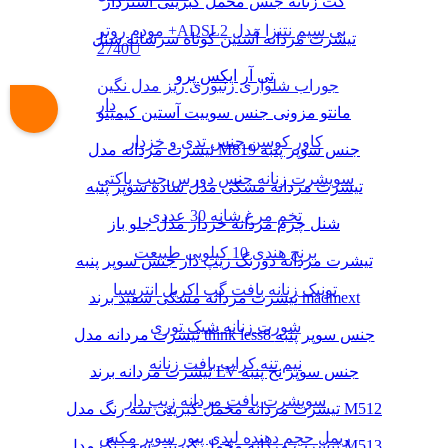
کت زنانه جنس مخمل کبریتی آستردار
مودم روتر +ADSL2 بی سیم نتنزا مدل
تیشرت مردانه آستین کوتاه سرشانه شنل
2740U
تی آر ایکس پرو
جوراب شلواری زنبوری ریز مدل نگین
دار
مانتو مزونی جنس سوییت آستین کیمینو
کاور کوسن جنس تدی و خزدار
تیشرت مردانه مدل M819 جنس سوپر پنبه
سویشرت زنانه جنس دورس جیب پاکتی
تیشرت مردانه مشکی مدل ساده سوپر پنبه
تخم مرغ شانه 30 عددی
شنل چرم مردانه خزدار مدل جلو باز
برنج هندی 10 کیلویی طبیعت
تیشرت مردانه دورنگ زیپ دار جنس سوپر پنبه
تونیک زنانه بافت گپ اکریل انترسیا
تیشرت مردانه مشکی سفید برند madmext
شورت زنانه شیک توری
تیشرت مردانه مدل think less8 جنس سوپر پنبه
نیم تنه کراپ بافت زنانه
تیشرت مردانه برند LV جنس سوپر نخ پنبه
سویشرت بافت مردانه زیپ دار
تیشرت مردانه مخمل کبریتی سه رنگ مدل M512
ریمل حجم دهنده لیدی پیور سوپر مکس
تیشرت مردانه مخمل کبریتی سه رنگ مدل M513