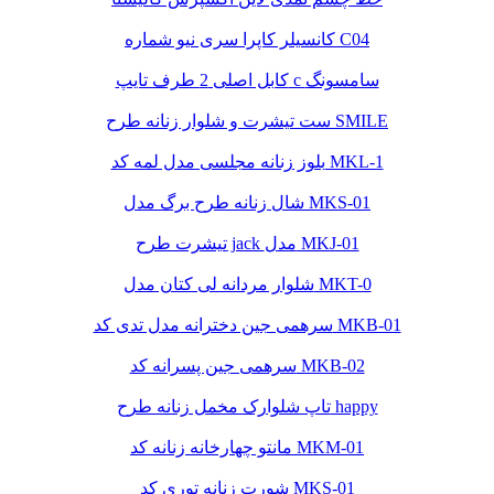
کانسیلر کاپرا سری نیو شماره C04
کابل اصلی 2 طرف تایپ c سامسونگ
ست تیشرت و شلوار زنانه طرح SMILE
بلوز زنانه مجلسی مدل لمه کد MKL-1
شال زنانه طرح برگ مدل MKS-01
تیشرت طرح jack مدل MKJ-01
شلوار مردانه لی کتان مدل MKT-0
سرهمی جین دخترانه مدل تدی کد MKB-01
سرهمی جین پسرانه کد MKB-02
تاپ شلوارک مخمل زنانه طرح happy
مانتو چهارخانه زنانه کد MKM-01
شورت زنانه توری کد MKS-01