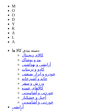
M
O
O
D
Y
K
A
L
A
دسته بندی کالا ها
کالای دیجیتال
مد و پوشاک
آرایشی و بهداشتی
کادو و تزیینات
خودرو و ابزار صنعتی
خانه و آشپزخانه
ورزش و سفر
کالاهای عمده
خوردنی و آشامیدنی
آجیل و خشکبار
خوردنی و آشامیدنی
آرایشی