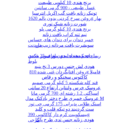
برنج هندی 10 کیلویی طبیعت
عسل طبیعی - 900 گرمی سانتین
تونیک زنانه بافت گپ اکریل انترسیا
روغن سرخ کردنی بدون پالم 1620g بهار
شورت زنانه شیک توری
برنج هندی 10 کیلو گرمی پلو
نیم تنه کراپ بافت زنانه
خمیر دندان برای دندان های حساس
سویشرت بافت مردانه زیپ دار
مریدنت
ریمل حجم دهنده لیدی پیور سوپر مکس
چای کیسه ای بدون لفاف 25 عددی
بلوط
هودی لش جنس دورس 3 نخ پنبه
روغن آفتابگردان غنی شده 810g فامیلا
کاکتوس سخنگو و رقاص
قند کله شکسته 5 کیلو گرمی صمیم
عروسک خرس ولنتاین ارتفاع 20 سانتی
اسپاگتی 1.2 رشته ای 700 گرمی مانا
عروسک خمیری طرح دختر بادکنک مدل M
اسنک طلایی پذیرایی 175 گرمی چی توز
ست گردنبند دو تیکه قلب و کلید
بیسکوییت کرم دار کاکائویی 390g
هودی زنانه جنس تدی طرح پاندا
گرجی