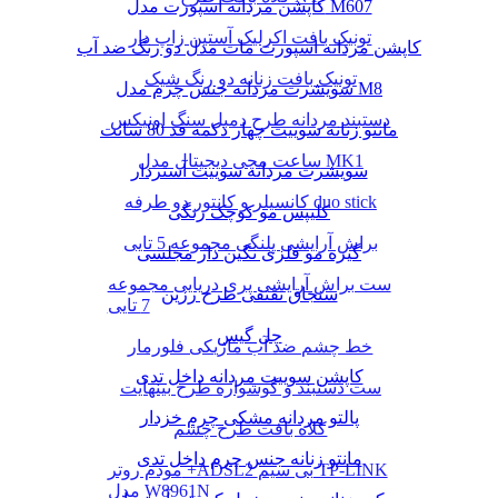
کاپشن مردانه اسپورت مدل M607
تونیک بافت اکرلیک آستین زاپ دار
کاپشن مردانه اسپورت مات مدل دو رنگ ضد آب
تونیک بافت زنانه دو رنگ شیک
سویشرت مردانه جنس چرم مدل M8
دستبند مردانه طرح دمبل سنگ اونیکس
مانتو زنانه سوییت چهار دکمه قد 80 سانت
ساعت مچی دیجیتال مدل MK1
سویشرت مردانه سوییت آستردار
کانسیلر و کانتور دو طرفه duo stick
کلیپس مو کوچک رنگی
براش آرایشی پلنگی مجموعه 5 تایی
گیره مو فلزی نگین دار مجلسی
ست براش آرایشی پری دریایی مجموعه
سنجاق تقتقی طرح رزین
7 تایی
چل گیس
خط چشم ضد آب ماژیکی فلورمار
کاپشن سوییت مردانه داخل تدی
ست دستبند و گوشواره طرح بینهایت
پالتو مردانه مشکی چرم خزدار
کلاه بافت طرح چشم
مانتو زنانه جنس چرم داخل تدی
مودم روتر +ADSL2 بی سیم TP-LINK
مدل W8961N