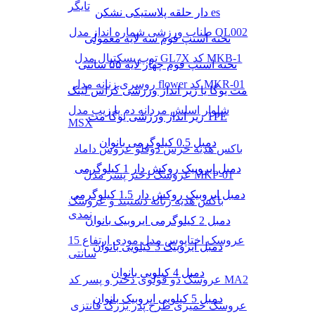
تایگر
دار حلقه پلاستیکی نشکن es
طناب ورزشی شماره انداز مدل QL002
تخته استپ فوم سه لایه معمولی
توپ بسکتبال مدل GL7X کد MKB-1
تخته استپ فوم چهار لایه ۵۵ سانتی
روسری زنانه مدل flower کد MKR-01
مت یوگا یا زیر انداز ورزشی کراس لینک
شلوار اسلش مردانه دم پا زیپ مدل
زیر انداز ورزشی یوگا مت TPE
MSX
دمبل 0.5 کیلوگرمی بانوان
باکس هدیه خرس دوقلو عروس داماد
دمبل ایروبیک روکش‌ دار 1 کیلوگرمی
عروسک دختر پسر مدل MKP-01
دمبل ایروبیک روکش‌ دار 1.5 کیلوگرمی
باکس هدیه زنانه دستبند و عروسک
نمدی
دمبل 2 کیلوگرمی ایروبیک بانوان
عروسک اختاپوس مدل مودی ارتفاع 15
دمبل ایروبیک 3 کیلویی بانوان
سانتی
دمبل 4 کیلویی بانوان
عروسک دو قولوی دختر و پسر کد MA2
دمبل 5 کیلویی ایروبیک بانوان
عروسک خمیری طرح پدر بزرگ فانتزی