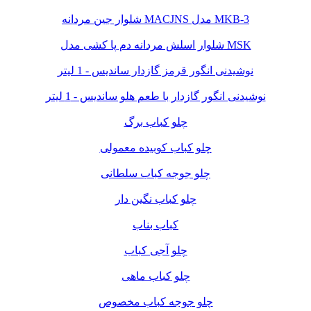
شلوار جین مردانه MACJNS مدل MKB-3
شلوار اسلش مردانه دم پا کشی مدل MSK
نوشیدنی انگور قرمز گازدار ساندیس - 1 لیتر
نوشیدنی انگور گازدار با طعم هلو ساندیس - 1 لیتر
چلو کباب برگ
چلو کباب کوبیده معمولی
چلو جوجه کباب سلطانی
چلو کباب نگین دار
کباب بناب
چلو آجی کباب
چلو کباب ماهی
چلو جوجه کباب مخصوص