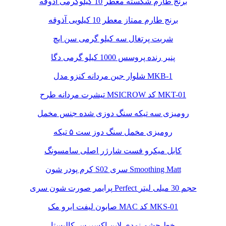
برنج طارم شکسته معطر 10 کیلوگرمی آذوقه
برنج طارم ممتاز معطر 10 کیلویی آذوقه
شربت پرتغال سه کیلو گرمی سن ایچ
پنیر رنده پروسس 1000 کیلو گرمی دگا
شلوار جین مردانه کنزو مدل MKB-1
تیشرت مردانه طرح MSICROW کد MKT-01
رومیزی سه تیکه سنگ دوزی شده جنس مخمل
رومیزی مخمل سنگ دوز ست ۵ تیکه
کابل میکرو فست شارژر اصلی سامسونگ
کرم پودر شون S02 سری Smoothing Matt
پرایمر صورت شون سری Perfect حجم 30 میلی لیتر
صابون لیفت ابرو مک MAC کد MKS-01
خط چشم نمدی لاین اکسپرس کالیستا