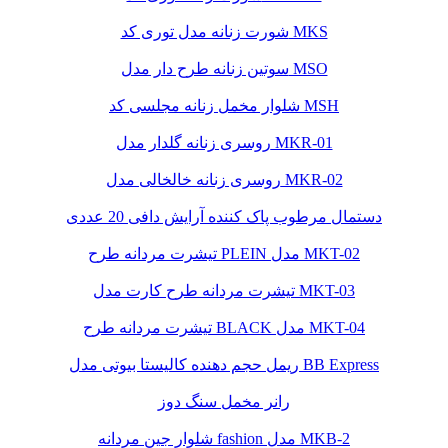
شورت زنانه مدل توری کد MKS
سوتین زنانه طرح دار مدل MSO
شلوار مخمل زنانه مجلسی کد MSH
روسری زنانه گلدار مدل MKR-01
روسری زنانه خالخالی مدل MKR-02
دستمال مرطوب پاک کننده آرایش دافی 20 عددی
تیشرت مردانه طرح PLEIN مدل MKT-02
تیشرت مردانه طرح کارت مدل MKT-03
تیشرت مردانه طرح BLACK مدل MKT-04
ریمل حجم دهنده کالیستا بیوتی مدل BB Express
رانر مخمل سنگ دوز
شلوار جین مردانه fashion مدل MKB-2