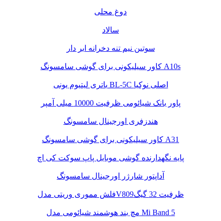
دوغ محلی
سالاد
سوتین نیم تنه دخرانه ابر دار
کاور سیلیکونی برای گوشی سامسونگ A10s
باتری لیتیوم یونی BL-5C اصلی نوکیا
پاور بانک شیائومی ظرفیت 10000 میلی آمپر
هندزفری اورجینال سامسونگ
کاور سیلیکونی برای گوشی سامسونگ A31
پایه نگهدارنده گوشی موبایل پاپ سوکت کی اچ
آداپتور شارژر اورجینال سامسونگ
فلش مموری وریتی مدلV809ظرفیت 32 گیگ
مچ بند هوشمند شیائومی مدل Mi Band 5