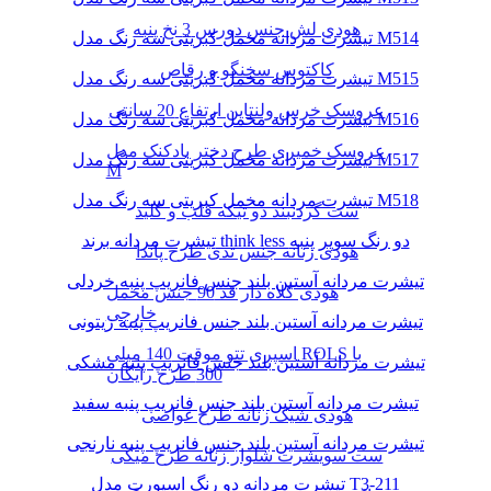
هودی لش جنس دورس 3 نخ پنبه
تیشرت مردانه مخمل کبریتی سه رنگ مدل M514
کاکتوس سخنگو و رقاص
تیشرت مردانه مخمل کبریتی سه رنگ مدل M515
عروسک خرس ولنتاین ارتفاع 20 سانتی
تیشرت مردانه مخمل کبریتی سه رنگ مدل M516
عروسک خمیری طرح دختر بادکنک مدل
تیشرت مردانه مخمل کبریتی سه رنگ مدل M517
M
تیشرت مردانه مخمل کبریتی سه رنگ مدل M518
ست گردنبند دو تیکه قلب و کلید
تیشرت مردانه برند think less دو رنگ سوپر پنبه
هودی زنانه جنس تدی طرح پاندا
تیشرت مردانه آستین بلند جنس فانریپ پنبه خردلی
هودی کلاه دار قد 90 جنس مخمل
خارجی
تیشرت مردانه آستین بلند جنس فانریپ پنبه زیتونی
اسپری تتو موقت 140 میلی ROLS با
تیشرت مردانه آستین بلند جنس فانریپ پنبه مشکی
300 طرح رایگان
تیشرت مردانه آستین بلند جنس فانریپ پنبه سفید
هودی شیک زنانه طرح غواصی
تیشرت مردانه آستین بلند جنس فانریپ پنبه نارنجی
ست سویشرت شلوار زنانه طرح میکی
تیشرت مردانه دو رنگ اسپورت مدل T3-211