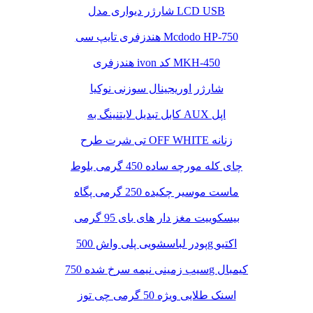
شارژر دیواری مدل LCD USB
هندزفری تایپ سی Mcdodo HP-750
هندزفری ivon کد MKH-450
شارژر اوریجینال سوزنی نوکیا
کابل تبدیل لایتنینگ به AUX اپل
تی شرت طرح OFF WHITE زنانه
چای کله مورچه ساده 450 گرمی بلوط
ماست موسیر چکیده 250 گرمی پگاه
بیسکوییت مغز دار های بای 95 گرمی
پودر لباسشویی پلی واش 500g اکتیو
سیب زمینی نیمه سرخ شده 750g کیمبال
اسنک طلایی ویژه 50 گرمی چی توز