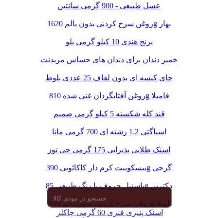
عسل طبیعی - 900 گرمی سانتین
روغن سرخ کردنی بدون پالم 1620g بهار
برنج هندی 10 کیلو گرمی پلو
خمیر دندان برای دندان های حساس مریدنت
چای کیسه ای بدون لفاف 25 عددی بلوط
روغن آفتابگردان غنی شده 810g فامیلا
قند کله شکسته 5 کیلو گرمی صمیم
اسپاگتی 1.2 رشته ای 700 گرمی مانا
اسنک طلایی پذیرایی 175 گرمی چی توز
بیسکوییت کرم دار کاکائویی 390g گرجی
پاستیل حروف با رنگ طبیعی 85g دکتربن
روغن سرخ کردنی بدون پالم 810g اویلا
اسنک پنیری فنری 60 گرمی چاکلز