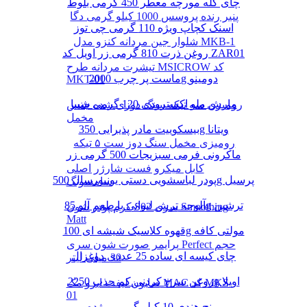
چای کله مورچه معطر 450 گرمی بلوط
پنیر رنده پروسس 1000 کیلو گرمی دگا
اسنک کچاپ ویژه 110 گرمی چی توز
شلوار جین مردانه کنزو مدل MKB-1
روغن ذرت 810 گرمی زر اویل کد ZAR01
تیشرت مردانه طرح MSICROW کد
ماست پر چرب 2000g دومینو
MKT-01
مارش ملو اکسترودی 120 گرمی شیبا
رومیزی سه تیکه سنگ دوزی شده جنس
مخمل
بیسکوییت مادر پذیرایی 350g ویتانا
رومیزی مخمل سنگ دوز ست ۵ تیکه
ماکرونی فرمی سبزیجات 500 گرمی زر
کابل میکرو فست شارژر اصلی
پودر لباسشویی دستی یونیورسال 500g پرسیل
سامسونگ
آلوچه ترش لیوانی با طعم آلو 85g ترشین
کرم پودر شون S02 سری Smoothing
Matt
قهوه کلاسیک شیشه ای 100g مولتی کافه
پرایمر صورت شون سری Perfect حجم
چای کیسه ای ساده 25 عددی دوغزال
30 میلی لیتر
روغن سرخ کردنی کم جذب 2250g اویلا
صابون لیفت ابرو مک MAC کد MKS-
01
برنج هندی 10 کیلو گرمی مژده