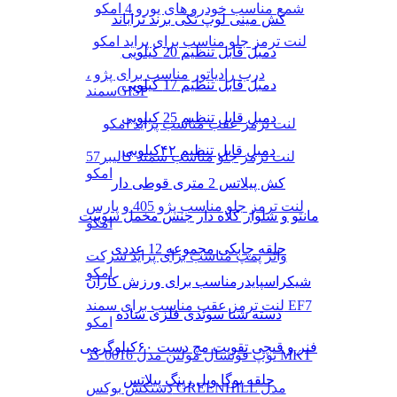
شمع مناسب خودرو های یورو 4 امکو
کش مینی لوپ تکی برند تراباند
لنت ترمز جلو مناسب برای پراید امکو
دمبل قابل تنظیم 20 کیلویی
درب رادیاتور مناسب برای پژو ،
دمبل قابل تنظیم 17 کیلویی
سمندGISP
دمبل قابل تنظیم 25 کیلویی
لنت ترمز عقب مناسب پراید امکو
دمبل قابل تنظیم ۴۲کیلویی
لنت ترمز جلو مناسب سمند کالیبر57
امکو
کش پیلاتس 2 متری قوطی دار
لنت ترمز جلو مناسب پژو 405 و پارس
مانتو و شلوار کلاه دار جنس مخمل سوییت
امکو
حلقه چابکی مجموعه 12 عددی
واتر پمپ مناسب برای پراید شرکت
امکو
شیکراسپایدرمناسب برای ورزش کاران
لنت ترمز عقب مناسب برای سمند EF7
دسته شنا سوئدی فلزی ساده
امکو
فنر و قیچی تقویت مچ دست ۶۰کیلوگرمی
توپ فوتسال مولتن مدل 0016 کد MKT
حلقه یوگا ویل رینگ پیلاتس
دستکش بوکس GREENHILL مدل