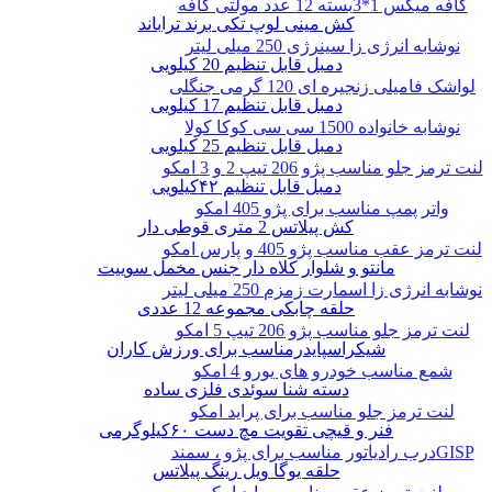
کافه میکس 1*3بسته 12 عدد مولتی کافه
کش مینی لوپ تکی برند تراباند
نوشابه انرژی زا سینرژی 250 میلی لیتر
دمبل قابل تنظیم 20 کیلویی
لواشک فامیلی زنجیره ای 120 گرمی جنگلی
دمبل قابل تنظیم 17 کیلویی
نوشابه خانواده 1500 سی سی کوکا کولا
دمبل قابل تنظیم 25 کیلویی
لنت ترمز جلو مناسب پژو 206 تیپ 2 و 3 امکو
دمبل قابل تنظیم ۴۲کیلویی
واتر پمپ مناسب برای پژو 405 امکو
کش پیلاتس 2 متری قوطی دار
لنت ترمز عقب مناسب پژو 405 و پارس امکو
مانتو و شلوار کلاه دار جنس مخمل سوییت
نوشابه انرژی زا اسمارت زمزم 250 میلی لیتر
حلقه چابکی مجموعه 12 عددی
لنت ترمز جلو مناسب پژو 206 تیپ 5 امکو
شیکراسپایدرمناسب برای ورزش کاران
شمع مناسب خودرو های یورو 4 امکو
دسته شنا سوئدی فلزی ساده
لنت ترمز جلو مناسب برای پراید امکو
فنر و قیچی تقویت مچ دست ۶۰کیلوگرمی
درب رادیاتور مناسب برای پژو ، سمندGISP
حلقه یوگا ویل رینگ پیلاتس