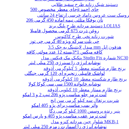
دستبند شیک زنانه طرح سفید طلایی
چای معطر مخصوص 500g چای احمد
وسک ست عروس داماد خرسی ارتفاع 24 سانتی
نان یوفکا مثلثی نیمه آماده 450 گرمی 206
دستبند مردانه طرح پلنگ برند LOLIAS
روغن ذرت 675 گرمی محصول فامیلا
شورت زنانه نخی طرح کاکتوس
چی پلت سرکه ویژه 40 گرمی چی توز
مبدل لایتنینگ به جک 3.5 mm هدفون اپل
کافه میکس 1*3بسته 12 عدد مولتی کافه
پنکیک مک فیکس مدل Studio Fix شماره NC30
نوشابه انرژی زا سینرژی 250 میلی لیتر
برنج طارم شکسته معطر 5 کیلوگرمی آذوقه
لواشک فامیلی زنجیره ای 120 گرمی جنگلی
برنج طارم شکسته معطر 10 کیلوگرمی آذوقه
نوشابه خانواده 1500 سی سی کوکا کولا
برنج طارم ممتاز معطر 10 کیلویی آذوقه
لنت ترمز جلو مناسب پژو 206 تیپ 2 و 3 امکو
شربت پرتغال سه کیلو گرمی سن ایچ
واتر پمپ مناسب برای پژو 405 امکو
پنیر رنده پروسس 1000 کیلو گرمی دگا
لنت ترمز عقب مناسب پژو 405 و پارس امکو
شلوار جین مردانه کنزو مدل MKB-1
نوشابه انرژی زا اسمارت زمزم 250 میلی لیتر