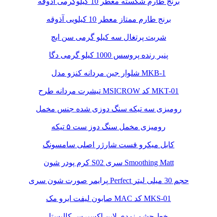
برنج طارم شکسته معطر 10 کیلوگرمی آذوقه
برنج طارم ممتاز معطر 10 کیلویی آذوقه
شربت پرتغال سه کیلو گرمی سن ایچ
پنیر رنده پروسس 1000 کیلو گرمی دگا
شلوار جین مردانه کنزو مدل MKB-1
تیشرت مردانه طرح MSICROW کد MKT-01
رومیزی سه تیکه سنگ دوزی شده جنس مخمل
رومیزی مخمل سنگ دوز ست ۵ تیکه
کابل میکرو فست شارژر اصلی سامسونگ
کرم پودر شون S02 سری Smoothing Matt
پرایمر صورت شون سری Perfect حجم 30 میلی لیتر
صابون لیفت ابرو مک MAC کد MKS-01
خط چشم نمدی لاین اکسپرس کالیستا