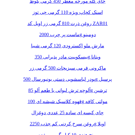
چای کله مورچه معطر 450 گرمی بلوط
اسنک کچاپ ویژه 110 گرمی چی توز
روغن ذرت 810 گرمی زر اویل کد ZAR01
ماست پر چرب 2000g دومینو
مارش ملو اکسترودی 120 گرمی شیبا
بیسکوییت مادر پذیرایی 350g ویتانا
ماکرونی فرمی سبزیجات 500 گرمی زر
پودر لباسشویی دستی یونیورسال 500g پرسیل
آلوچه ترش لیوانی با طعم آلو 85g ترشین
قهوه کلاسیک شیشه ای 100g مولتی کافه
چای کیسه ای ساده 25 عددی دوغزال
روغن سرخ کردنی کم جذب 2250g اویلا
برنج هندی 10 کیلو گرمی مژده