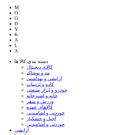
M
O
O
D
Y
K
A
L
A
دسته بندی کالا ها
کالای دیجیتال
مد و پوشاک
آرایشی و بهداشتی
کادو و تزیینات
خودرو و ابزار صنعتی
خانه و آشپزخانه
ورزش و سفر
کالاهای عمده
خوردنی و آشامیدنی
آجیل و خشکبار
خوردنی و آشامیدنی
آرایشی