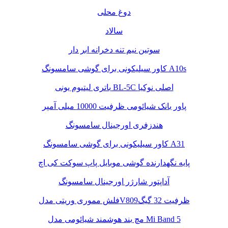
دوغ محلی
سالاد
سوتین نیم تنه دخرانه ابر دار
کاور سیلیکونی برای گوشی سامسونگ A10s
باتری لیتیوم یونی BL-5C اصلی نوکیا
پاور بانک شیائومی ظرفیت 10000 میلی آمپر
هندزفری اورجینال سامسونگ
کاور سیلیکونی برای گوشی سامسونگ A31
پایه نگهدارنده گوشی موبایل پاپ سوکت کی اچ
آداپتور شارژر اورجینال سامسونگ
فلش مموری وریتی مدلV809ظرفیت 32 گیگ
مچ بند هوشمند شیائومی مدل Mi Band 5