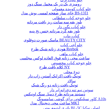
رومیزی یک در یک مخمل سنگ دوز
چلو کباب کوبیده معمولی
چای ساز صفحه لمسی بوش مدل BS-1311
چلو جوجه کباب سلطانی
بلوز یقه سه سانت ریز بافت مردانه
چلو کباب نگین دار
بلوز یقه گرد مردانه جنس نخ پنبه
کباب بناب
ماسک صورت دوقلوی BEAUTY CITY
چلو آجی کباب
هودی زنانه شیک طرح Reebok
چلو کباب ماهی
ساعت مچی زنانه فوق العاده لوکس مجلسی
چلو جوجه کباب مخصوص
کلاه بافت طرح NY
دوغ محلی
تونیک بافت اکرلیک آستین زاپ دار
سالاد
تونیک بافت زنانه دو رنگ شیک
سوتین نیم تنه دخرانه ابر دار
دستبند مردانه طرح دمبل سنگ اونیکس
کاور سیلیکونی برای گوشی سامسونگ A10s
ساعت مچی دیجیتال مدل MK1
باتری لیتیوم یونی BL-5C اصلی نوکیا