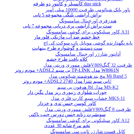
کانسیلر و کانتور دو طرفه duo stick
پاور بانک شیائومی ظرفیت 10000 میلی آمپر
براش آرایشی پلنگی مجموعه 5 تایی
هندزفری اورجینال سامسونگ
ست براش آرایشی پری دریایی مجموعه 7 تایی
کاور سیلیکونی برای گوشی سامسونگ A31
خط چشم ضد آب ماژیکی فلورمار
پایه نگهدارنده گوشی موبایل پاپ سوکت کی اچ
ست دستبند و گوشواره طرح بینهایت
آداپتور شارژر اورجینال سامسونگ
کلاه بافت طرح چشم
فلش مموری وریتی مدلV809ظرفیت 32 گیگ
مودم روتر +ADSL2 بی سیم TP-LINK مدل W8961N
مچ بند هوشمند شیائومی مدل Mi Band 5
مودم روتر +ADSL2 بی سیم نتنزا مدل 2740U
هدفون بی سیم Jbl مدل MS-K2
جوراب شلواری زنبوری ریز مدل نگین دار
خشاب سیم کارت فلزی مدل MKS-11
کاور کوسن جنس تدی و خزدار
فلش مموری وریتی مدلV809ظرفیت 8 گیگ
سویشرت زنانه جنس دورس جیب پاکتی
کاور سیلیکونی برای گوشی سامسونگ A12
تخم مرغ شانه 30 عددی
کابل فست شارژر تایپ سی سامسونگ