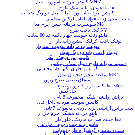
کاپشن مردانه اسپورت مدل M607
هودی زنانه شیک طرح Reebok
کاپشن مردانه اسپورت مات مدل دو رنگ ضد آب
ساعت مچی زنانه فوق العاده لوکس مجلسی
سویشرت مردانه جنس چرم مدل M8
کلاه بافت طرح NY
مانتو زنانه سوییت چهار دکمه قد 80 سانت
تونیک بافت اکرلیک آستین زاپ دار
سویشرت مردانه سوییت آستردار
تونیک بافت زنانه دو رنگ شیک
کلیپس مو کوچک رنگی
دستبند مردانه طرح دمبل سنگ اونیکس
گیره مو فلزی نگین دار مجلسی
ساعت مچی دیجیتال مدل MK1
سنجاق تقتقی طرح رزین
کانسیلر و کانتور دو طرفه duo stick
چل گیس
براش آرایشی پلنگی مجموعه 5 تایی
کاپشن سوییت مردانه داخل تدی
ست براش آرایشی پری دریایی مجموعه 7 تایی
پالتو مردانه مشکی چرم خزدار
خط چشم ضد آب ماژیکی فلورمار
مانتو زنانه جنس چرم داخل تدی
ست دستبند و گوشواره طرح بینهایت