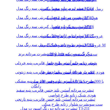
تیشرت مردانه مخمل کبریتی سه رنگ مدل M514
ریمل حجم دهنده لیدی پیور سوپر مکس
تیشرت مردانه مخمل کبریتی سه رنگ مدل M515
هودی لش جنس دورس 3 نخ پنبه
تیشرت مردانه مخمل کبریتی سه رنگ مدل M516
کاکتوس سخنگو و رقاص
تیشرت مردانه مخمل کبریتی سه رنگ مدل M517
عروسک خرس ولنتاین ارتفاع 20 سانتی
تیشرت مردانه مخمل کبریتی سه رنگ مدل M518
عروسک خمیری طرح دختر بادکنک مدل M
تیشرت مردانه برند think less دو رنگ سوپر پنبه
ست گردنبند دو تیکه قلب و کلید
تیشرت مردانه آستین بلند جنس فانریپ پنبه خردلی
هودی زنانه جنس تدی طرح پاندا
تیشرت مردانه آستین بلند جنس فانریپ پنبه زیتونی
هودی کلاه دار قد 90 جنس مخمل خارجی
تیشرت مردانه آستین بلند جنس فانریپ پنبه مشکی
اسپری تتو موقت 140 میلی ROLS با 300 طرح
رایگان
تیشرت مردانه آستین بلند جنس فانریپ پنبه سفید
هودی شیک زنانه طرح غواصی
تیشرت مردانه آستین بلند جنس فانریپ پنبه نارنجی
ست سویشرت شلوار زنانه طرح میکی
تیشرت مردانه دو رنگ اسپورت مدل T3-211