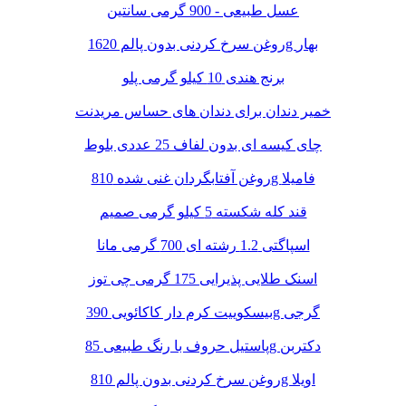
عسل طبیعی - 900 گرمی سانتین
روغن سرخ کردنی بدون پالم 1620g بهار
برنج هندی 10 کیلو گرمی پلو
خمیر دندان برای دندان های حساس مریدنت
چای کیسه ای بدون لفاف 25 عددی بلوط
روغن آفتابگردان غنی شده 810g فامیلا
قند کله شکسته 5 کیلو گرمی صمیم
اسپاگتی 1.2 رشته ای 700 گرمی مانا
اسنک طلایی پذیرایی 175 گرمی چی توز
بیسکوییت کرم دار کاکائویی 390g گرجی
پاستیل حروف با رنگ طبیعی 85g دکتربن
روغن سرخ کردنی بدون پالم 810g اویلا