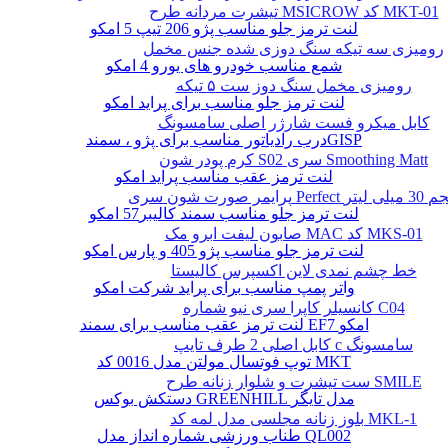
تیشرت مردانه طرح MSICROW کد MKT-01
لنت ترمز جلو مناسب پژو 206 تیپ 5 امکو
رومیزی سه تیکه سنگ دوزی شده جنس مخمل
شمع مناسب خودرو های یورو 4 امکو
رومیزی مخمل سنگ دوز ست ۵ تیکه
لنت ترمز جلو مناسب برای پراید امکو
کابل میکرو فست شارژر اصلی سامسونگ
درب رادیاتور مناسب برای پژو ، سمندGISP
کرم پودر شون S02 سری Smoothing Matt
لنت ترمز عقب مناسب پراید امکو
ن سری Perfect حجم 30 میلی لیتر
لنت ترمز جلو مناسب سمند کالیبر57 امکو
صابون لیفت ابرو مک MAC کد MKS-01
لنت ترمز جلو مناسب پژو 405 و پارس امکو
خط چشم نمدی لاین اکسپرس کالیستا
واتر پمپ مناسب برای پراید شرکت امکو
کانسیلر کاپرا سری نیو شماره C04
لنت ترمز عقب مناسب برای سمند EF7 امکو
کابل اصلی 2 طرف تایپ c سامسونگ
توپ فوتسال مولتن مدل 0016 کد MKT
ست تیشرت و شلوار زنانه طرح SMILE
دستکش بوکس GREENHILL مدل تایگر
بلوز زنانه مجلسی مدل لمه کد MKL-1
طناب ورزشی شماره انداز مدل QL002