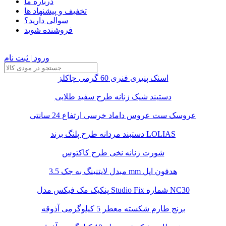
درباره ما
تخفیف و پیشنهاد ها
سوالی دارید؟
فروشنده شوید
ورود | ثبت نام
اسنک پنیری فنری 60 گرمی چاکلز
دستبند شیک زنانه طرح سفید طلایی
عروسک ست عروس داماد خرسی ارتفاع 24 سانتی
دستبند مردانه طرح پلنگ برند LOLIAS
شورت زنانه نخی طرح کاکتوس
مبدل لایتنینگ به جک 3.5 mm هدفون اپل
پنکیک مک فیکس مدل Studio Fix شماره NC30
برنج طارم شکسته معطر 5 کیلوگرمی آذوقه