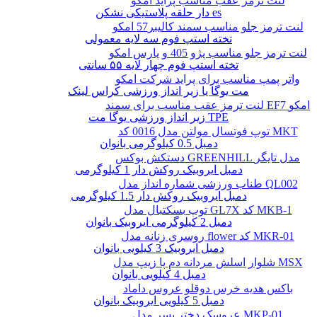
لنت ترمز عقب مناسب پراید امکو
دار حلقه پلاستیکی نشکن es
لنت ترمز جلو مناسب سمند کالیبر57 امکو
تخته استپ فوم سه لایه معمولی
لنت ترمز جلو مناسب پژو 405 و پارس امکو
تخته استپ فوم چهار لایه ۵۵ سانتی
واتر پمپ مناسب برای پراید شرکت امکو
مت یوگا یا زیر انداز ورزشی کراس لینک
لنت ترمز عقب مناسب برای سمند EF7 امکو
زیر انداز ورزشی یوگا مت TPE
توپ فوتسال مولتن مدل 0016 کد MKT
دمبل 0.5 کیلوگرمی بانوان
دستکش بوکس GREENHILL مدل تایگر
دمبل ایروبیک روکش‌ دار 1 کیلوگرمی
طناب ورزشی شماره انداز مدل QL002
دمبل ایروبیک روکش‌ دار 1.5 کیلوگرمی
توپ بسکتبال مدل GL7X کد MKB-1
دمبل 2 کیلوگرمی ایروبیک بانوان
روسری زنانه مدل flower کد MKR-01
دمبل ایروبیک 3 کیلویی بانوان
شلوار اسلش مردانه دم پا زیپ مدل MSX
دمبل 4 کیلویی بانوان
باکس هدیه خرس دوقلو عروس داماد
دمبل 5 کیلویی ایروبیک بانوان
عروسک دختر پسر مدل MKP-01