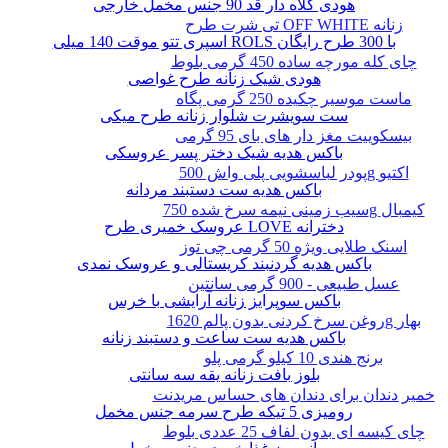
هودی کلاه دار قد 90 جنس مخمل خارجی
تی شرت طرح OFF WHITE زنانه
اسپری تتو موقت 140 میلی ROLS با 300 طرح رایگان
چای کله مورچه ساده 450 گرمی بلوط
هودی شیک زنانه طرح غواصی
ماست موسیر چکیده 250 گرمی پگاه
ست سویشرت شلوار زنانه طرح میکی
بیسکوییت مغز دار های بای 95 گرمی
باکس هدیه شیک دختر پسر عروسکی
پودر لباسشویی پلی واش 500g اکتیو
باکس هدیه ست دستبند مردانه
سیب زمینی نیمه سرخ شده 750g کیمبال
عروسک خمیری طرح LOVE دخترانه
اسنک طلایی ویژه 50 گرمی چی توز
باکس هدیه گردنبند کریستالی و عروسک نمدی
عسل طبیعی - 900 گرمی سانتین
باکس سوپرایز زنانه آرایشی با خرس
روغن سرخ کردنی بدون پالم 1620g بهار
باکس هدیه ست ساعت و دستبند زنانه
برنج هندی 10 کیلو گرمی پلو
بلوز بافت زنانه یقه سه سانتی
خمیر دندان برای دندان های حساس مریدنت
رومیزی 5 تیکه طرح سرمه جنس مخمل
چای کیسه ای بدون لفاف 25 عددی بلوط