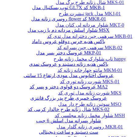
شال زنانه طرح برگ مدل MKS-01
توپ بسکتبال مدل GL7X کد MKB-1
تیشرت طرح jack مدل MKJ-01
روسری زنانه مدل flower کد MKR-01
شلوار مردانه لی کتان مدل MKT-0
شلوار اسلش مردانه دم پا زیپ مدل MSX
سرهمی جین دخترانه مدل تدی کد MKB-01
باکس هدیه خرس دوقلو عروس داماد
سرهمی جین پسرانه کد MKB-02
عروسک دختر پسر مدل MKP-01
تاپ شلوارک مخمل زنانه طرح happy
باکس هدیه زنانه دستبند و عروسک نمدی
مانتو چهارخانه زنانه کد MKM-01
عروسک اختاپوس مدل مودی ارتفاع 15 سانتی
شورت زنانه توری کد MKS-01
عروسک دو قولوی دختر و پسر کد MA2
شورت زنانه مدل توری کد MKS
عروسک خمیری طرح پدر بزرگ فانتزی
سوتین زنانه طرح دار مدل MSO
شال زنانه طرح خالدار کرمی کد MKS-02
شلوار مخمل زنانه مجلسی کد MSH
شلوار پسرانه مدل اسلش 6 جیب
روسری زنانه گلدار مدل MKR-01
ست دستبند و ساعت دیجیتالی