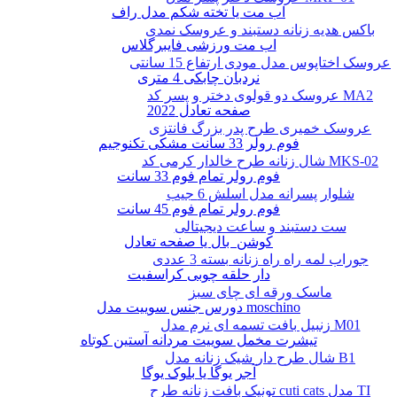
اب مت یا تخته شکم مدل راف
باکس هدیه زنانه دستبند و عروسک نمدی
اب مت ورزشی فایبرگلاس
عروسک اختاپوس مدل مودی ارتفاع 15 سانتی
نردبان چابکی 4 متری
عروسک دو قولوی دختر و پسر کد MA2
صفحه تعادل 2022
عروسک خمیری طرح پدر بزرگ فانتزی
فوم رولر 33 سانت مشکی تکنوجیم
شال زنانه طرح خالدار کرمی کد MKS-02
فوم رولر تمام فوم 33 سانت
شلوار پسرانه مدل اسلش 6 جیب
فوم رولر تمام فوم 45 سانت
ست دستبند و ساعت دیجیتالی
کوشن بال یا صفحه تعادل
جوراب لمه راه راه زنانه بسته 3 عددی
دار حلقه چوبی کراسفیت
ماسک ورقه ای چای سبز
دورس جنس سوییت مدل moschino
زنبیل بافت تسمه ای نرم مدل M01
تیشرت مخمل سوییت مردانه آستین کوتاه
شال طرح دار شیک زنانه مدل B1
آجر یوگا یا بلوک یوگا
تونیک بافت زنانه طرح cuti cats مدل TI