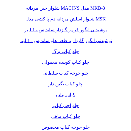
شلوار جین مردانه MACJNS مدل MKB-3
شلوار اسلش مردانه دم پا کشی مدل MSK
نوشیدنی انگور قرمز گازدار ساندیس - 1 لیتر
نوشیدنی انگور گازدار با طعم هلو ساندیس - 1 لیتر
چلو کباب برگ
چلو کباب کوبیده معمولی
چلو جوجه کباب سلطانی
چلو کباب نگین دار
کباب بناب
چلو آجی کباب
چلو کباب ماهی
چلو جوجه کباب مخصوص