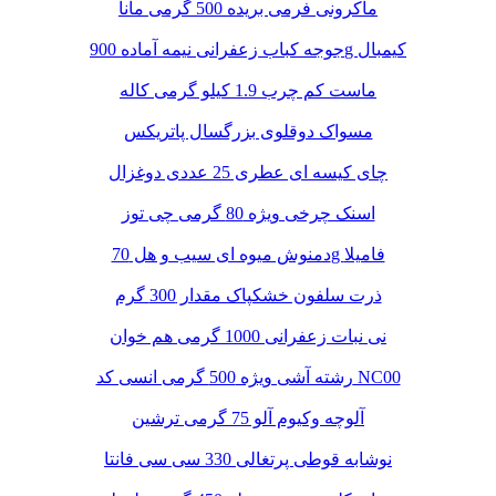
ماکرونی فرمی بریده 500 گرمی مانا
جوجه کباب زعفرانی نیمه آماده 900g کیمبال
ماست کم چرب 1.9 کیلو گرمی کاله
مسواک دوقلوی بزرگسال پاتریکس
چای کیسه ای عطری 25 عددی دوغزال
اسنک چرخی ویژه 80 گرمی چی توز
دمنوش میوه ای سیب و هل 70g فامیلا
ذرت سلفون خشکپاک مقدار 300 گرم
نی نبات زعفرانی 1000 گرمی هم خوان
رشته آشی ویژه 500 گرمی انسی کد NC00
آلوچه وکیوم آلو 75 گرمی ترشین
نوشابه قوطی پرتغالی 330 سی سی فانتا