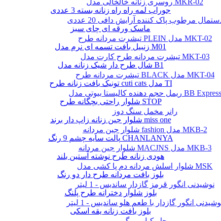
روسری زنانه خالخالی مدل MKR-02
جوراب لمه راه راه زنانه بسته 3 عددی
ستمال مرطوب پاک کننده آرایش دافی 20 عددی
ماسک ورقه ای چای سبز
تیشرت مردانه طرح PLEIN مدل MKT-02
زنبیل بافت تسمه ای نرم مدل M01
تیشرت مردانه طرح کارت مدل MKT-03
شال طرح دار شیک زنانه مدل B1
تیشرت مردانه طرح BLACK مدل MKT-04
تونیک بافت زنانه طرح cuti cats مدل TI
یمل حجم دهنده کالیستا بیوتی مدل BB Express
شلوار راحتی بچگانه طرح STOP
رانر مخمل سنگ دوز
شلوار جین زنانه زاپ دار برند miss one
شلوار جین مردانه fashion مدل MKB-2
پالت سایه چشم 9 رنگ CHANLANYA
شلوار جین مردانه MACJNS مدل MKB-3
هودی زنانه طرح نوشته آستین بلند
شلوار اسلش مردانه دم پا کشی مدل MSK
بلوز بافت مردانه طرح دار دو رنگ
نوشیدنی انگور قرمز گازدار ساندیس - 1 لیتر
بلوز شلوار دخترانه طرح پلنگ
وشیدنی انگور گازدار با طعم هلو ساندیس - 1 لیتر
بلوز بافت زنانه یقه اسکی
چلو کباب برگ