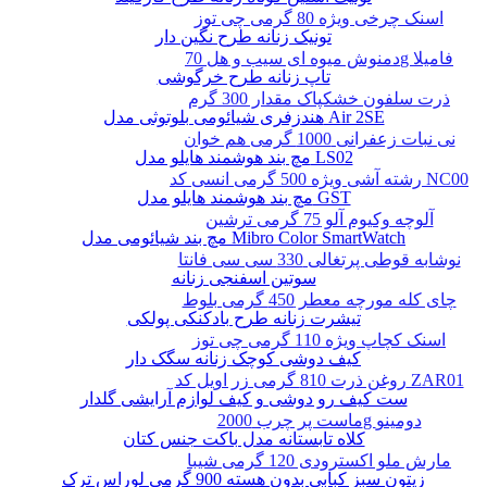
اسنک چرخی ویژه 80 گرمی چی توز
تونیک زنانه طرح نگین دار
دمنوش میوه ای سیب و هل 70g فامیلا
تاپ زنانه طرح خرگوشی
ذرت سلفون خشکپاک مقدار 300 گرم
هندزفری شیائومی بلوتوثی مدل Air 2SE
نی نبات زعفرانی 1000 گرمی هم خوان
مچ بند هوشمند هایلو مدل LS02
رشته آشی ویژه 500 گرمی انسی کد NC00
مچ بند هوشمند هایلو مدل GST
آلوچه وکیوم آلو 75 گرمی ترشین
مچ بند شیائومی مدل Mibro Color SmartWatch
نوشابه قوطی پرتغالی 330 سی سی فانتا
سوتین اسفنجی زنانه
چای کله مورچه معطر 450 گرمی بلوط
تیشرت زنانه طرح بادکنکی پولکی
اسنک کچاپ ویژه 110 گرمی چی توز
کیف دوشی کوچک زنانه سگک دار
روغن ذرت 810 گرمی زر اویل کد ZAR01
ست کیف رو دوشی و کیف لوازم آرایشی گلدار
ماست پر چرب 2000g دومینو
کلاه تابستانه مدل باکت جنس کتان
مارش ملو اکسترودی 120 گرمی شیبا
زیتون سبز کبابی بدون هسته 900 گرمی لوراس ترک