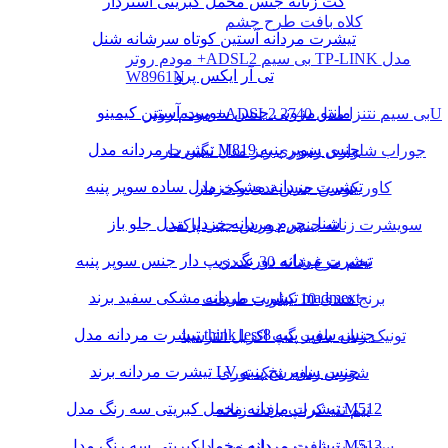
کت زنانه جنس مخمل کبریتی آستردار
کلاه بافت طرح چشم
تیشرت مردانه آستین کوتاه سرشانه شنل
مودم روتر +ADSL2 بی سیم TP-LINK مدل
تی آر ایکس پرو
W8961N
مانتو مزونی جنس سوییت آستین کیمینو
مودم روتر +ADSL2 بی سیم نتنزا مدل 2740U
تیشرت مردانه مدل M819 جنس سوپر پنبه
جوراب شلواری زنبوری ریز مدل نگین دار
تیشرت مردانه مشکی مدل ساده سوپر پنبه
کاور کوسن جنس تدی و خزدار
شنل چرم مردانه خزدار مدل جلو باز
سویشرت زنانه جنس دورس جیب پاکتی
تیشرت مردانه دورنگ زیپ دار جنس سوپر پنبه
تخم مرغ شانه 30 عددی
تیشرت مردانه مشکی سفید برند madmext
برنج هندی 10 کیلویی طبیعت
تیشرت مردانه مدل think less8 جنس سوپر پنبه
تونیک زنانه بافت گپ اکریل انترسیا
تیشرت مردانه برند LV جنس سوپر نخ پنبه
شورت زنانه شیک توری
تیشرت مردانه مخمل کبریتی سه رنگ مدل M512
نیم تنه کراپ بافت زنانه
تیشرت مردانه مخمل کبریتی سه رنگ مدل M513
سویشرت بافت مردانه زیپ دار