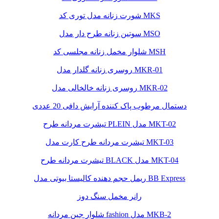
شورت زنانه مدل توری کد MKS
سوتین زنانه طرح دار مدل MSO
شلوار مخمل زنانه مجلسی کد MSH
روسری زنانه گلدار مدل MKR-01
روسری زنانه خالخالی مدل MKR-02
دستمال مرطوب پاک کننده آرایش دافی 20 عددی
تیشرت مردانه طرح PLEIN مدل MKT-02
تیشرت مردانه طرح کارت مدل MKT-03
تیشرت مردانه طرح BLACK مدل MKT-04
ریمل حجم دهنده کالیستا بیوتی مدل BB Express
رانر مخمل سنگ دوز
شلوار جین مردانه fashion مدل MKB-2