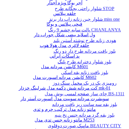
آجر یوگا ویژه آجدار
شلوار راحتی بچگانه طرح STOP
حلقه پیلاتس
شلوار جین زنانه زاپ دار برند miss one
قیچی پیلاتس و یوگا
پالت سایه چشم 9 رنگ CHANLANYA
ول اسلاید بیضی شکل جوراب دار
هودی زنانه طرح نوشته آستین بلند
حلقه لاغری مدل هولا هوپ
بلوز بافت مردانه طرح دار دو رنگ
پد اسکات ایرانی
بلوز شلوار دخترانه طرح پلنگ
کاپشن مردانه مدل M601
بلوز بافت زنانه یقه اسکی
کاپشن مردانه اسپورت مدل M602
رومیزی یک در یک مخمل سنگ دوز
کت مردانه شش دکمه مدل شرلینگ خزدار mk-01
چای ساز صفحه لمسی بوش مدل BS-1311
سویشرت مردانه سوییت مدل اسپورت آستر دار
بلوز یقه سه سانت ریز بافت مردانه
مانتو زنانه مدل ترکیب چرم و تدی
بلوز یقه گرد مردانه جنس نخ پنبه
مانتو زنانه جنس تدی مدل M253
ماسک صورت دوقلوی BEAUTY CITY