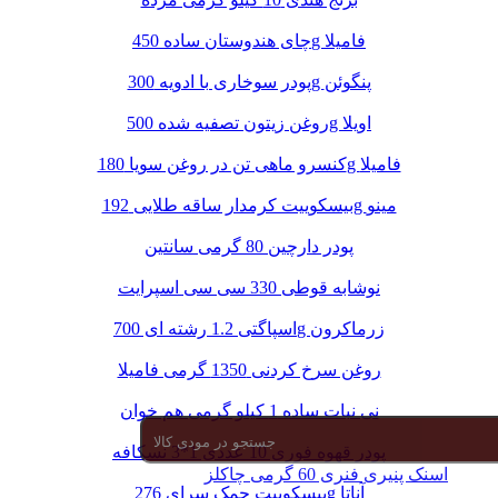
چای هندوستان ساده 450g فامیلا
پودر سوخاری با ادویه 300g پنگوئن
روغن زیتون تصفیه شده 500g اویلا
کنسرو ماهی تن در روغن سویا 180g فامیلا
بیسکوییت کرمدار ساقه طلایی 192g مینو
پودر دارچین 80 گرمی سانتین
نوشابه قوطی 330 سی سی اسپرایت
اسپاگتی 1.2 رشته ای 700g زرماکرون
روغن سرخ کردنی 1350 گرمی فامیلا
نی نبات ساده 1 کیلو گرمی هم خوان
پودر قهوه فوری 10 عددی 1*3 نسکافه
اسنک پنیری فنری 60 گرمی چاکلز
بیسکوییت چمک سرای 276g آناتا