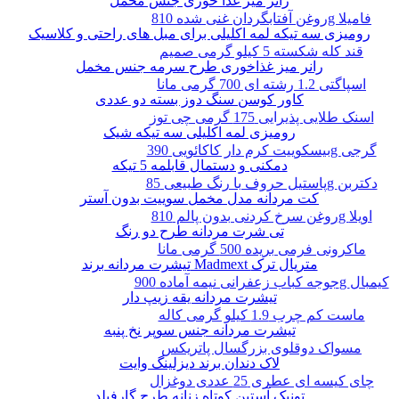
رانر میز غذا خوری جنس مخمل
روغن آفتابگردان غنی شده 810g فامیلا
رومیزی سه تیکه لمه اکلیلی برای مبل های راحتی و کلاسیک
قند کله شکسته 5 کیلو گرمی صمیم
رانر میز غذاخوری طرح سرمه جنس مخمل
اسپاگتی 1.2 رشته ای 700 گرمی مانا
کاور کوسن سنگ دوز بسته دو عددی
اسنک طلایی پذیرایی 175 گرمی چی توز
رومیزی لمه اکلیلی سه تیکه شیک
بیسکوییت کرم دار کاکائویی 390g گرجی
دمکنی و دستمال قابلمه 5 تیکه
پاستیل حروف با رنگ طبیعی 85g دکتربن
کت مردانه مدل مخمل سوییت بدون آستر
روغن سرخ کردنی بدون پالم 810g اویلا
تی شرت مردانه طرح دو رنگ
ماکرونی فرمی بریده 500 گرمی مانا
تیشرت مردانه برند Madmext متریال ترک
جوجه کباب زعفرانی نیمه آماده 900g کیمبال
تیشرت مردانه یقه زیپ دار
ماست کم چرب 1.9 کیلو گرمی کاله
تیشرت مردانه جنس سوپر نخ پنبه
مسواک دوقلوی بزرگسال پاتریکس
لاک دندان برند دیزلینگ وایت
چای کیسه ای عطری 25 عددی دوغزال
تونیک آستین کوتاه زنانه طرح گارفیلد