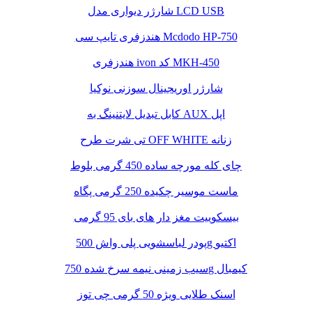
شارژر دیواری مدل LCD USB
هندزفری تایپ سی Mcdodo HP-750
هندزفری ivon کد MKH-450
شارژر اوریجینال سوزنی نوکیا
کابل تبدیل لایتنینگ به AUX اپل
تی شرت طرح OFF WHITE زنانه
چای کله مورچه ساده 450 گرمی بلوط
ماست موسیر چکیده 250 گرمی پگاه
بیسکوییت مغز دار های بای 95 گرمی
پودر لباسشویی پلی واش 500g اکتیو
سیب زمینی نیمه سرخ شده 750g کیمبال
اسنک طلایی ویژه 50 گرمی چی توز