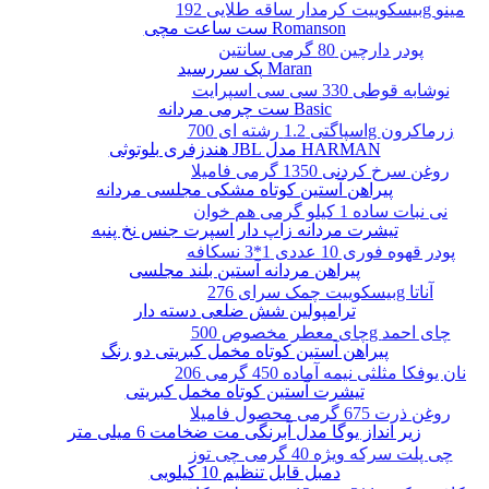
بیسکوییت کرمدار ساقه طلایی 192g مینو
ست ساعت مچی Romanson
پودر دارچین 80 گرمی سانتین
پک سررسید Maran
نوشابه قوطی 330 سی سی اسپرایت
ست چرمی مردانه Basic
اسپاگتی 1.2 رشته ای 700g زرماکرون
هندزفری بلوتوثی JBL مدل HARMAN
روغن سرخ کردنی 1350 گرمی فامیلا
پیراهن آستین کوتاه مشکی مجلسی مردانه
نی نبات ساده 1 کیلو گرمی هم خوان
تیشرت مردانه زاپ دار اسپرت جنس نخ پنبه
پودر قهوه فوری 10 عددی 1*3 نسکافه
پیراهن مردانه آستین بلند مجلسی
بیسکوییت چمک سرای 276g آناتا
ترامپولین شش ضلعی دسته دار
چای معطر مخصوص 500g چای احمد
پیراهن آستین کوتاه مخمل کبریتی دو رنگ
نان یوفکا مثلثی نیمه آماده 450 گرمی 206
تیشرت آستین کوتاه مخمل کبریتی
روغن ذرت 675 گرمی محصول فامیلا
زیر انداز یوگا مدل آبرنگی مت ضخامت 6 میلی متر
چی پلت سرکه ویژه 40 گرمی چی توز
دمبل قابل تنظیم 10 کیلویی