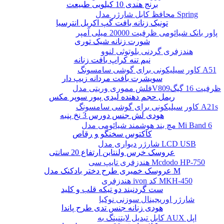
برنج هندی 10 کیلویی طبیعت
محافظ کابل شارژر مدل Spring
تونیک زنانه بافت گپ اکریل انترسیا
پاور بانک شیائومی ظرفیت 20000 میلی آمپر
شورت زنانه شیک توری
هندزفری گردنی بلوتوثی لنوو
نیم تنه کراپ بافت زنانه
کاور سیلیکونی برای گوشی سامسونگ A51
سویشرت بافت مردانه زیپ دار
فلش مموری وریتی مدلV809ظرفیت 16 گیگ
ریمل حجم دهنده لیدی پیور سوپر مکس
کاور سیلیکونی برای گوشی سامسونگ A21s
هودی لش جنس دورس 3 نخ پنبه
مچ بند هوشمند شیائومی مدل Mi Band 6
کاکتوس سخنگو و رقاص
شارژر دیواری مدل LCD USB
عروسک خرس ولنتاین ارتفاع 20 سانتی
هندزفری تایپ سی Mcdodo HP-750
عروسک خمیری طرح دختر بادکنک مدل M
هندزفری ivon کد MKH-450
ست گردنبند دو تیکه قلب و کلید
شارژر اوریجینال سوزنی نوکیا
هودی زنانه جنس تدی طرح پاندا
کابل تبدیل لایتنینگ به AUX اپل