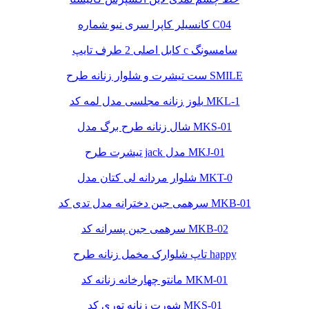
کانسیلر کاپرا سری نیو شماره C04
کابل اصلی 2 طرف تایپ c سامسونگ
ست تیشرت و شلوار زنانه طرح SMILE
بلوز زنانه مجلسی مدل لمه کد MKL-1
شال زنانه طرح برگ مدل MKS-01
تیشرت طرح jack مدل MKJ-01
شلوار مردانه لی کتان مدل MKT-0
سرهمی جین دخترانه مدل تدی کد MKB-01
سرهمی جین پسرانه کد MKB-02
تاپ شلوارک مخمل زنانه طرح happy
مانتو چهارخانه زنانه کد MKM-01
شورت زنانه توری کد MKS-01