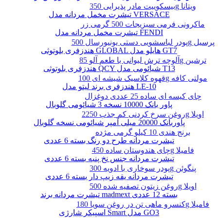
بیسکوییت مادر پذیرایی 350g ویتانا
تیشرت مخمل مردانه مدل VERSACE
ماکرونی فرمی سبزیجات 500 گرمی زر
تیشرت مخمل مردانه مدل FENDI
پودر لباسشویی دستی یونیورسال 500g پرسیل
هندزفری بلوتوثی GLOBAL هایلو مدل GT7
آلوچه ترش لیوانی با طعم آلو 85g ترشین
هندزفری بلوتوثی QCY شیائومی مدل T13
قهوه کلاسیک شیشه ای 100g مولتی کافه
هندزفری برند لیتو مدل LE-10
چای کیسه ای ساده 25 عددی دوغزال
پاور بانک 10000 نسخه 3 شیائومی گلوبال
روغن سرخ کردنی کم جذب 2250g اویلا
پاوربانک 20000 میلی آمپر شیائومی نسخه گلوبال
برنج هندی 10 کیلو گرمی مژده
تیشرت مردانه طرح دو رنگ بسته 6 عددی
چای هندوستان ساده 450g فامیلا
تیشرت مردانه جنس نخ پنبه بسته 6 عددی
پودر سوخاری با ادویه 300g پنگوئن
تیشرت مردانه یقه زیپ دار بسته 6 عددی
روغن زیتون تصفیه شده 500g اویلا
تیشرت مردانه برند madmext بسته 12 عددی
کنسرو ماهی تن در روغن سویا 180g فامیلا
اسپیکر شارژی Smart مدل GO3