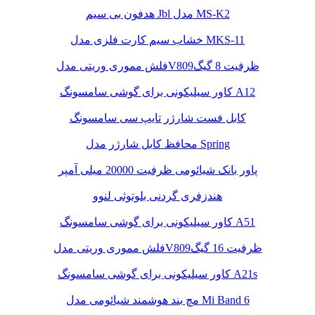
هدفون بی سیم Jbl مدل MS-K2
خشاب سیم کارت فلزی مدل MKS-11
فلش مموری وریتی مدلV809ظرفیت 8 گیگ
کاور سیلیکونی برای گوشی سامسونگ A12
کابل فست شارژر تایپ سی سامسونگ
محافظ کابل شارژر مدل Spring
پاور بانک شیائومی ظرفیت 20000 میلی آمپر
هندزفری گردنی بلوتوثی لنوو
کاور سیلیکونی برای گوشی سامسونگ A51
فلش مموری وریتی مدلV809ظرفیت 16 گیگ
کاور سیلیکونی برای گوشی سامسونگ A21s
مچ بند هوشمند شیائومی مدل Mi Band 6