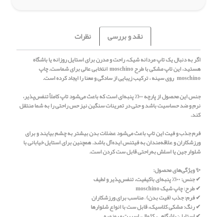
نقد و بررسی
نظرات
اگر به دنبال یک تاپ مردانه شیک، راحت و مدرن برای استایل روزانه یا باشگاه
هستید، این تاپ مشکی با طرح moschino انتخابی عالی برای شماست. چاپ
moschino روی سینه ، ترکیب زیبایی از سادگی و معنا را ایجاد کرده است.
جنس این محصول از پارچه ۱۰۰٪ پنبه‌ای است که باعث می‌شود تاپ کاملاً تنفس‌پذیر،
نرم و ضد حساسیت باشد و حتی در تمرینات سنگین نیز حس راحتی را به شما منتقل
کند.
فرم جذب و فیت این تاپ باعث می‌شود عضلات بدن بیشتر به چشم بیایند و برای
ورزشکاران و علاقه‌مندان به فیتنس ایده‌آل باشد. همچنین برای استایل خیابانی با
شلوار جین یا اسلش به‌راحتی قابل ست کردن است.
✨ ویژگی‌های محصول:
✔ جنس: ۱۰۰٪ پنبه‌ای باکیفیت، تنفس‌پذیر و لطیف
✔ طرح: چاپ شیک moschino
✔ فرم: جذب (فیت بدن) – مناسب برای ورزشکاران
✔ رنگ: مشکی کلاسیک، قابل ست با انواع شلوارها
✔ استایل: باشگاهی، کژوال، اسپرت و روزمره