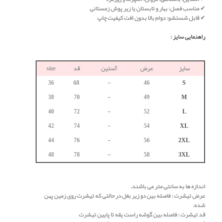
✔ مناسب فصل: بهار و تابستان یا زیر پوش زمستانی
✔ قابل شستشو: دوام بالا بدون افت کیفیت چاپ
راهنمایی سایز :
سایز
عرض
آستین
قد
size
36
68
-
46
S
38
70
-
49
M
40
72
-
52
L
42
74
-
54
XL
44
76
-
56
2XL
48
78
-
58
3XL
اندازه ها به سانتی متر می باشند.
عرض تیشرت : فاصله بین دو زیر بغل در حالتی که تیشرت روی زمین پهن
شده.
قد تیشرت : فاصله بین گوشه راست یقه تا پایین تیشرت