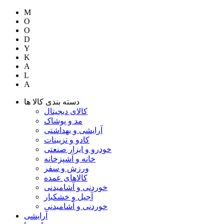
M
O
O
D
Y
K
A
L
A
دسته بندی کالا ها
کالای دیجیتال
مد و پوشاک
آرایشی و بهداشتی
کادو و تزیینات
خودرو و ابزار صنعتی
خانه و آشپزخانه
ورزش و سفر
کالاهای عمده
خوردنی و آشامیدنی
آجیل و خشکبار
خوردنی و آشامیدنی
آرایشی