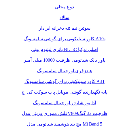
دوغ محلی
سالاد
سوتین نیم تنه دخرانه ابر دار
کاور سیلیکونی برای گوشی سامسونگ A10s
باتری لیتیوم یونی BL-5C اصلی نوکیا
پاور بانک شیائومی ظرفیت 10000 میلی آمپر
هندزفری اورجینال سامسونگ
کاور سیلیکونی برای گوشی سامسونگ A31
پایه نگهدارنده گوشی موبایل پاپ سوکت کی اچ
آداپتور شارژر اورجینال سامسونگ
فلش مموری وریتی مدلV809ظرفیت 32 گیگ
مچ بند هوشمند شیائومی مدل Mi Band 5