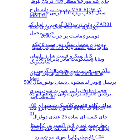
چای کله مورچه معطر 450 گرمی بلوط
تیشرت مردانه طرح MSICROW کد
اسنک کچاپ ویژه 110 گرمی چی توز
MKT-01
روغن ذرت 810 گرمی زر اویل کد ZAR01
رومیزی سه تیکه سنگ دوزی شده
جنس مخمل
ماست پر چرب 2000g دومینو
رومیزی مخمل سنگ دوز ست ۵ تیکه
مارش ملو اکسترودی 120 گرمی شیبا
کابل میکرو فست شارژر اصلی
بیسکوییت مادر پذیرایی 350g ویتانا
سامسونگ
ماکرونی فرمی سبزیجات 500 گرمی زر
کرم پودر شون S02 سری Smoothing
Matt
پودر لباسشویی دستی یونیورسال 500g پرسیل
پرایمر صورت شون سری Perfect حجم
آلوچه ترش لیوانی با طعم آلو 85g ترشین
30 میلی لیتر
قهوه کلاسیک شیشه ای 100g مولتی کافه
صابون لیفت ابرو مک MAC کد MKS-
01
چای کیسه ای ساده 25 عددی دوغزال
خط چشم نمدی لاین اکسپرس کالیستا
روغن سرخ کردنی کم جذب 2250g اویلا
کانسیلر کاپرا سری نیو شماره C04
برنج هندی 10 کیلو گرمی مژده