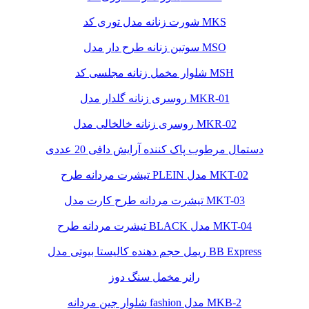
شورت زنانه مدل توری کد MKS
سوتین زنانه طرح دار مدل MSO
شلوار مخمل زنانه مجلسی کد MSH
روسری زنانه گلدار مدل MKR-01
روسری زنانه خالخالی مدل MKR-02
دستمال مرطوب پاک کننده آرایش دافی 20 عددی
تیشرت مردانه طرح PLEIN مدل MKT-02
تیشرت مردانه طرح کارت مدل MKT-03
تیشرت مردانه طرح BLACK مدل MKT-04
ریمل حجم دهنده کالیستا بیوتی مدل BB Express
رانر مخمل سنگ دوز
شلوار جین مردانه fashion مدل MKB-2