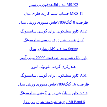
هدفون بی سیم Jbl مدل MS-K2
خشاب سیم کارت فلزی مدل MKS-11
فلش مموری وریتی مدلV809ظرفیت 8 گیگ
کاور سیلیکونی برای گوشی سامسونگ A12
کابل فست شارژر تایپ سی سامسونگ
محافظ کابل شارژر مدل Spring
پاور بانک شیائومی ظرفیت 20000 میلی آمپر
هندزفری گردنی بلوتوثی لنوو
کاور سیلیکونی برای گوشی سامسونگ A51
فلش مموری وریتی مدلV809ظرفیت 16 گیگ
کاور سیلیکونی برای گوشی سامسونگ A21s
مچ بند هوشمند شیائومی مدل Mi Band 6