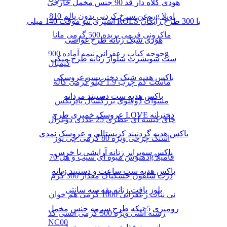
هودی کلاه دار قد 90 جنس مخمل خارجی
روغن سرخ کردنی بدون پالم 810g اویلا
اسپری تتو موقت 140 میلی ROLS با 300 طرح رایگان
ماکرونی فرمی بریده 500 گرمی مانا
هودی شیک زنانه طرح غواصی
جوجه کباب زعفرانی نیمه آماده 900g
ست سویشرت شلوار زنانه طرح میکی
کیمبال
باکس هدیه شیک دختر پسر عروسکی
ماست کم چرب 1.9 کیلو گرمی کاله
باکس هدیه ست دستبند مردانه
مسواک دوقلوی بزرگسال پاتریکس
عروسک خمیری طرح LOVE دخترانه
چای کیسه ای عطری 25 عددی دوغزال
باکس هدیه گردنبند کریستالی و عروسک نمدی
اسنک چرخی ویژه 80 گرمی چی توز
باکس سوپرایز زنانه آرایشی با خرس
دمنوش میوه ای سیب و هل 70g فامیلا
باکس هدیه ست ساعت و دستبند زنانه
ذرت سلفون خشکپاک مقدار 300 گرم
بلوز بافت زنانه یقه سه سانتی
نی نبات زعفرانی 1000 گرمی هم خوان
رومیزی 5 تیکه طرح سرمه جنس مخمل
رشته آشی ویژه 500 گرمی انسی کد
NC00