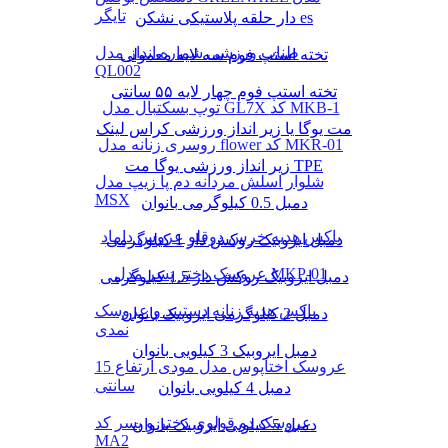
تایگر
دار حلقه پلاستیکی نشکن es
طناب ورزشی شماره انداز مدل
تخته استپ فوم سه لایه معمولی
QL002
تخته استپ فوم چهار لایه ۵۵ سانتی
توپ بسکتبال مدل GL7X کد MKB-1
مت یوگا یا زیر انداز ورزشی کراس لینک
روسری زنانه مدل flower کد MKR-01
زیر انداز ورزشی یوگا مت TPE
شلوار اسلش مردانه دم پا زیپ مدل
MSX
دمبل 0.5 کیلوگرمی بانوان
باکس هدیه خرس دوقلو عروس داماد
دمبل ایروبیک روکش‌ دار 1 کیلوگرمی
عروسک دختر پسر مدل MKP-01
دمبل ایروبیک روکش‌ دار 1.5 کیلوگرمی
باکس هدیه زنانه دستبند و عروسک
دمبل 2 کیلوگرمی ایروبیک بانوان
نمدی
دمبل ایروبیک 3 کیلویی بانوان
عروسک اختاپوس مدل مودی ارتفاع 15
سانتی
دمبل 4 کیلویی بانوان
عروسک دو قولوی دختر و پسر کد
دمبل 5 کیلویی ایروبیک بانوان
MA2