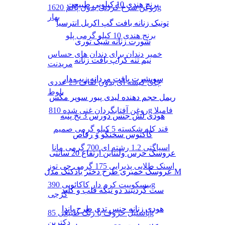
برنج هندی 10 کیلویی طبیعت
روغن سرخ کردنی بدون پالم 1620g
بهار
تونیک زنانه بافت گپ اکریل انترسیا
برنج هندی 10 کیلو گرمی پلو
شورت زنانه شیک توری
خمیر دندان برای دندان های حساس
نیم تنه کراپ بافت زنانه
مریدنت
سویشرت بافت مردانه زیپ دار
چای کیسه ای بدون لفاف 25 عددی
بلوط
ریمل حجم دهنده لیدی پیور سوپر مکس
روغن آفتابگردان غنی شده 810g فامیلا
هودی لش جنس دورس 3 نخ پنبه
قند کله شکسته 5 کیلو گرمی صمیم
کاکتوس سخنگو و رقاص
اسپاگتی 1.2 رشته ای 700 گرمی مانا
عروسک خرس ولنتاین ارتفاع 20 سانتی
اسنک طلایی پذیرایی 175 گرمی چی توز
عروسک خمیری طرح دختر بادکنک مدل M
بیسکوییت کرم دار کاکائویی 390g
ست گردنبند دو تیکه قلب و کلید
گرجی
هودی زنانه جنس تدی طرح پاندا
پاستیل حروف با رنگ طبیعی 85g
دکتربن