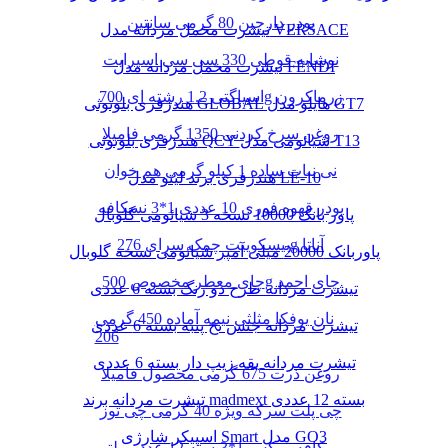
پودر دارچین 80 گرمی سانتین
تیشرت مخمل مردانه مدل VERSACE
نوشابه قوطی 330 سی سی اسپرایت
تیشرت مخمل مردانه مدل FENDI
اسپاگتی 1.2 رشته ای 700g زرماکرون
هندزفری بلوتوثی GLOBAL هایلو مدل GT7
روغن سرخ کردنی 1350 گرمی فامیلا
هندزفری بلوتوثی QCY شیائومی مدل T13
نی نبات ساده 1 کیلو گرمی هم خوان
هندزفری برند لیتو مدل LE-10
پودر قهوه فوری 10 عددی 1*3 نسکافه
پاور بانک 10000 نسخه 3 شیائومی گلوبال
بیسکوییت چمک سرای 276g آناتا
پاوربانک 20000 میلی آمپر شیائومی نسخه گلوبال
چای معطر مخصوص 500g چای احمد
تیشرت مردانه طرح دو رنگ بسته 6 عددی
نان یوفکا مثلثی نیمه آماده 450 گرمی
تیشرت مردانه جنس نخ پنبه بسته 6 عددی
206
تیشرت مردانه یقه زیپ دار بسته 6 عددی
روغن ذرت 675 گرمی محصول فامیلا
تیشرت مردانه برند madmext بسته 12 عددی
چی پلت سرکه ویژه 40 گرمی چی توز
اسپیکر شارژی Smart مدل GO3
کافه میکس 1*3بسته 12 عدد مولتی