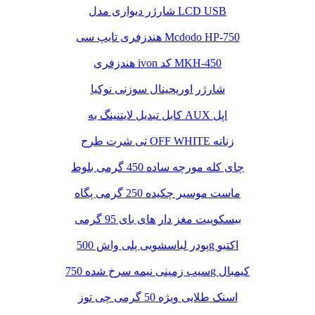
شارژر دیواری مدل LCD USB
هندزفری تایپ سی Mcdodo HP-750
هندزفری ivon کد MKH-450
شارژر اوریجینال سوزنی نوکیا
کابل تبدیل لایتنینگ به AUX اپل
تی شرت طرح OFF WHITE زنانه
چای کله مورچه ساده 450 گرمی بلوط
ماست موسیر چکیده 250 گرمی پگاه
بیسکوییت مغز دار های بای 95 گرمی
پودر لباسشویی پلی واش 500g اکتیو
سیب زمینی نیمه سرخ شده 750g کیمبال
اسنک طلایی ویژه 50 گرمی چی توز