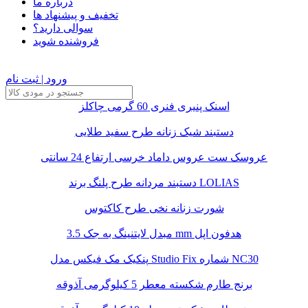
درباره ما
تخفیف و پیشنهاد ها
سوالی دارید؟
فروشنده شوید
ورود | ثبت نام
اسنک پنیری فنری 60 گرمی چاکلز
دستبند شیک زنانه طرح سفید طلایی
عروسک ست عروس داماد خرسی ارتفاع 24 سانتی
دستبند مردانه طرح پلنگ برند LOLIAS
شورت زنانه نخی طرح کاکتوس
مبدل لایتنینگ به جک 3.5 mm هدفون اپل
پنکیک مک فیکس مدل Studio Fix شماره NC30
برنج طارم شکسته معطر 5 کیلوگرمی آذوقه