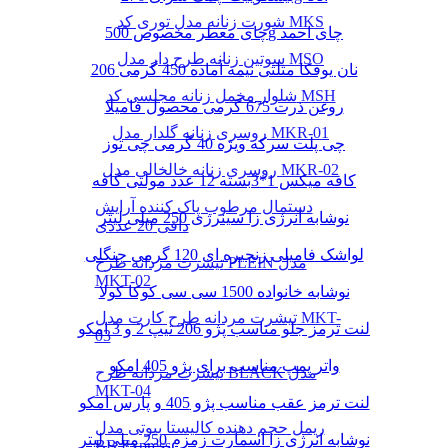
شورت زنانه مدل توری کد MKS
چای معطر مخصوص 500g چای احمد
سوتین زنانه طرح دار مدل MSO
نان یوفکا مثلثی نیمه آماده 450 گرمی 206
شلوار مخمل زنانه مجلسی کد MSH
روغن ذرت 675 گرمی محصول فامیلا
روسری زنانه گلدار مدل MKR-01
چی پلت سرکه ویژه 40 گرمی چی توز
روسری زنانه خالخالی مدل MKR-02
کافه میکس 1*3بسته 12 عدد مولتی کافه
دستمال مرطوب پاک کننده آرایش
نوشابه انرژی زا سینرژی 250 میلی لیتر
دافی 20 عددی
لواشک فامیلی زنجیره ای 120 گرمی جنگلی
تیشرت مردانه طرح PLEIN مدل
MKT-02
نوشابه خانواده 1500 سی سی کوکا کولا
تیشرت مردانه طرح کارت مدل MKT-
لنت ترمز جلو مناسب پژو 206 تیپ 2 و 3 امکو
03
واتر پمپ مناسب برای پژو 405 امکو
تیشرت مردانه طرح BLACK مدل
MKT-04
لنت ترمز عقب مناسب پژو 405 و پارس امکو
ریمل حجم دهنده کالیستا بیوتی مدل
نوشابه انرژی زا اسمارت زمزم 250 میلی لیتر
BB Express