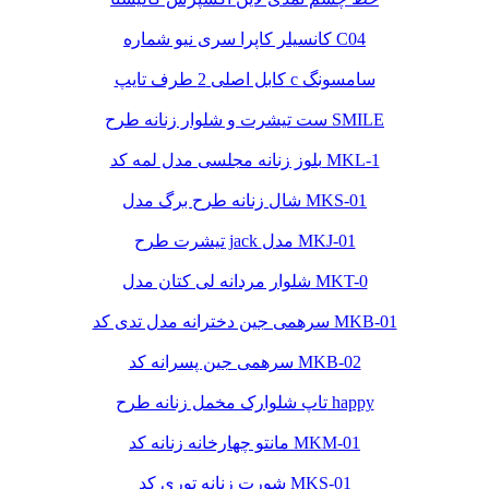
کانسیلر کاپرا سری نیو شماره C04
کابل اصلی 2 طرف تایپ c سامسونگ
ست تیشرت و شلوار زنانه طرح SMILE
بلوز زنانه مجلسی مدل لمه کد MKL-1
شال زنانه طرح برگ مدل MKS-01
تیشرت طرح jack مدل MKJ-01
شلوار مردانه لی کتان مدل MKT-0
سرهمی جین دخترانه مدل تدی کد MKB-01
سرهمی جین پسرانه کد MKB-02
تاپ شلوارک مخمل زنانه طرح happy
مانتو چهارخانه زنانه کد MKM-01
شورت زنانه توری کد MKS-01