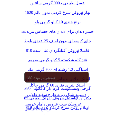
عسل طبیعی - 900 گرمی سانتین
روغن سرخ کردنی بدون پالم 1620g بهار
برنج هندی 10 کیلو گرمی پلو
خمیر دندان برای دندان های حساس مریدنت
چای کیسه ای بدون لفاف 25 عددی بلوط
روغن آفتابگردان غنی شده 810g فامیلا
قند کله شکسته 5 کیلو گرمی صمیم
اسپاگتی 1.2 رشته ای 700 گرمی مانا
اسنک طلایی پذیرایی 175 گرمی چی توز
اسنک پنیری فنری 60 گرمی چاکلز
بیسکوییت کرم دار کاکائویی 390g گرجی
دستبند شیک زنانه طرح سفید طلایی
پاستیل حروف با رنگ طبیعی 85g دکتربن
عروسک ست عروس داماد خرسی
روغن سرخ کردنی بدون پالم 810g اویلا
ارتفاع 24 سانتی