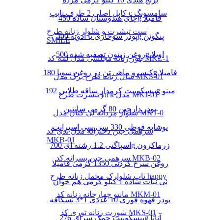
کابل اصلی 2 طرف تایپ c سامسونگ
چای هندوستان ساده 450g فامیلا
ست تیشرت و شلوار زنانه طرح
پودر سوخاری با ادویه 300g پنگوئن
SMILE
روغن زیتون تصفیه شده 500g اویلا
بلوز زنانه مجلسی مدل لمه کد MKL-1
کنسرو ماهی تن در روغن سویا 180g فامیلا
شال زنانه طرح برگ مدل MKS-01
بیسکوییت کرمدار ساقه طلایی 192g مینو
تیشرت طرح jack مدل MKJ-01
پودر دارچین 80 گرمی سانتین
شلوار مردانه لی کتان مدل MKT-0
نوشابه قوطی 330 سی سی اسپرایت
سرهمی جین دخترانه مدل تدی کد
MKB-01
اسپاگتی 1.2 رشته ای 700g زرماکرون
سرهمی جین پسرانه کد MKB-02
روغن سرخ کردنی 1350 گرمی فامیلا
تاپ شلوارک مخمل زنانه طرح happy
نی نبات ساده 1 کیلو گرمی هم خوان
مانتو چهارخانه زنانه کد MKM-01
پودر قهوه فوری 10 عددی 1*3 نسکافه
شورت زنانه توری کد MKS-01
بیسکوییت چمک سرای 276g آناتا