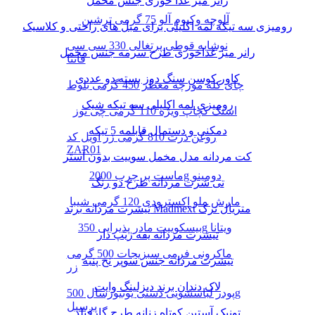
رانر میز غذا خوری جنس مخمل
آلوچه وکیوم آلو 75 گرمی ترشین
رومیزی سه تیکه لمه اکلیلی برای مبل های راحتی و کلاسیک
نوشابه قوطی پرتغالی 330 سی سی
رانر میز غذاخوری طرح سرمه جنس مخمل
فانتا
کاور کوسن سنگ دوز بسته دو عددی
چای کله مورچه معطر 450 گرمی بلوط
رومیزی لمه اکلیلی سه تیکه شیک
اسنک کچاپ ویژه 110 گرمی چی توز
دمکنی و دستمال قابلمه 5 تیکه
روغن ذرت 810 گرمی زر اویل کد
ZAR01
کت مردانه مدل مخمل سوییت بدون آستر
ماست پر چرب 2000g دومینو
تی شرت مردانه طرح دو رنگ
مارش ملو اکسترودی 120 گرمی شیبا
تیشرت مردانه برند Madmext متریال ترک
بیسکوییت مادر پذیرایی 350g ویتانا
تیشرت مردانه یقه زیپ دار
ماکرونی فرمی سبزیجات 500 گرمی
تیشرت مردانه جنس سوپر نخ پنبه
زر
لاک دندان برند دیزلینگ وایت
پودر لباسشویی دستی یونیورسال 500g
پرسیل
تونیک آستین کوتاه زنانه طرح گارفیلد