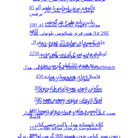
آلوچه ترش لیوانی با طعم آلو 85g
تونیک زنانه طرح نگین دار
ترشین
تاپ زنانه طرح خرگوشی
قهوه کلاسیک شیشه ای 100g مولتی
کافه
هندزفری شیائومی بلوتوثی مدل Air 2SE
چای کیسه ای ساده 25 عددی دوغزال
مچ بند هوشمند هایلو مدل LS02
روغن سرخ کردنی کم جذب 2250g اویلا
مچ بند هوشمند هایلو مدل GST
برنج هندی 10 کیلو گرمی مژده
مچ بند شیائومی مدل Mibro Color SmartWatch
چای هندوستان ساده 450g فامیلا
سوتین اسفنجی زنانه
پودر سوخاری با ادویه 300g پنگوئن
تیشرت زنانه طرح بادکنکی پولکی
روغن زیتون تصفیه شده 500g اویلا
کیف دوشی کوچک زنانه سگک دار
کنسرو ماهی تن در روغن سویا 180g
ست کیف رو دوشی و کیف لوازم آرایشی گلدار
فامیلا
کلاه تابستانه مدل باکت جنس کتان
بیسکوییت کرمدار ساقه طلایی 192g
مینو
زیتون سبز کبابی بدون هسته 900 گرمی لوراس ترک