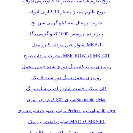
برنج طارم شکسته معطر 10 کیلوگرمی آذوقه
برنج طارم ممتاز معطر 10 کیلویی آذوقه
شربت پرتغال سه کیلو گرمی سن ایچ
پنیر رنده پروسس 1000 کیلو گرمی دگا
شلوار جین مردانه کنزو مدل MKB-1
تیشرت مردانه طرح MSICROW کد MKT-01
رومیزی سه تیکه سنگ دوزی شده جنس مخمل
رومیزی مخمل سنگ دوز ست ۵ تیکه
کابل میکرو فست شارژر اصلی سامسونگ
کرم پودر شون S02 سری Smoothing Matt
پرایمر صورت شون سری Perfect حجم 30 میلی لیتر
صابون لیفت ابرو مک MAC کد MKS-01
خط چشم نمدی لاین اکسپرس کالیستا