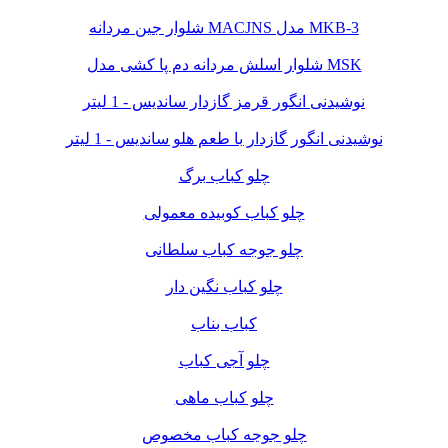
شلوار جین مردانه MACJNS مدل MKB-3
شلوار اسلش مردانه دم پا کشی مدل MSK
نوشیدنی انگور قرمز گازدار ساندیس - 1 لیتر
نوشیدنی انگور گازدار با طعم هلو ساندیس - 1 لیتر
چلو کباب برگ
چلو کباب کوبیده معمولی
چلو جوجه کباب سلطانی
چلو کباب نگین دار
کباب بناب
چلو آجی کباب
چلو کباب ماهی
چلو جوجه کباب مخصوص