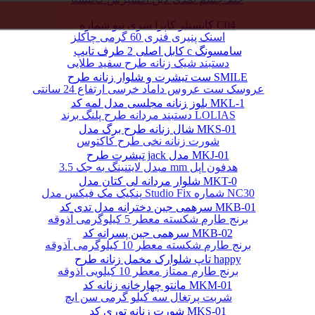
کانسیلر کاپرا سری نیو شماره C04
اسنک پنیری فنری 60 گرمی چاکلز
کابل اصلی 2 طرف تایپ c سامسونگ
دستبند شیک زنانه طرح سفید طلایی
ست تیشرت و شلوار زنانه طرح SMILE
عروسک ست عروس داماد خرسی ارتفاع 24 سانتی
بلوز زنانه مجلسی مدل لمه کد MKL-1
دستبند مردانه طرح پلنگ برند LOLIAS
شال زنانه طرح برگ مدل MKS-01
شورت زنانه نخی طرح کاکتوس
تیشرت طرح jack مدل MKJ-01
مبدل لایتنینگ به جک 3.5 mm هدفون اپل
شلوار مردانه لی کتان مدل MKT-0
پنکیک مک فیکس مدل Studio Fix شماره NC30
سرهمی جین دخترانه مدل تدی کد MKB-01
برنج طارم شکسته معطر 5 کیلوگرمی آذوقه
سرهمی جین پسرانه کد MKB-02
برنج طارم شکسته معطر 10 کیلوگرمی آذوقه
تاپ شلوارک مخمل زنانه طرح happy
برنج طارم ممتاز معطر 10 کیلویی آذوقه
مانتو چهارخانه زنانه کد MKM-01
شربت پرتغال سه کیلو گرمی سن ایچ
شورت زنانه توری کد MKS-01