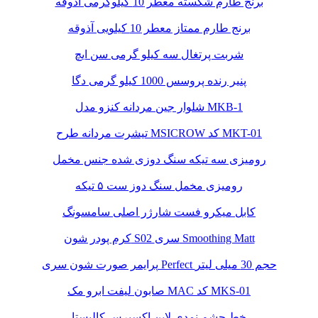
برنج طارم شکسته معطر 10 کیلوگرمی آذوقه
برنج طارم ممتاز معطر 10 کیلویی آذوقه
شربت پرتغال سه کیلو گرمی سن ایچ
پنیر رنده پروسس 1000 کیلو گرمی دگا
شلوار جین مردانه کنزو مدل MKB-1
تیشرت مردانه طرح MSICROW کد MKT-01
رومیزی سه تیکه سنگ دوزی شده جنس مخمل
رومیزی مخمل سنگ دوز ست ۵ تیکه
کابل میکرو فست شارژر اصلی سامسونگ
کرم پودر شون S02 سری Smoothing Matt
پرایمر صورت شون سری Perfect حجم 30 میلی لیتر
صابون لیفت ابرو مک MAC کد MKS-01
خط چشم نمدی لاین اکسپرس کالیستا