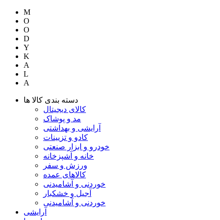
M
O
O
D
Y
K
A
L
A
دسته بندی کالا ها
کالای دیجیتال
مد و پوشاک
آرایشی و بهداشتی
کادو و تزیینات
خودرو و ابزار صنعتی
خانه و آشپزخانه
ورزش و سفر
کالاهای عمده
خوردنی و آشامیدنی
آجیل و خشکبار
خوردنی و آشامیدنی
آرایشی