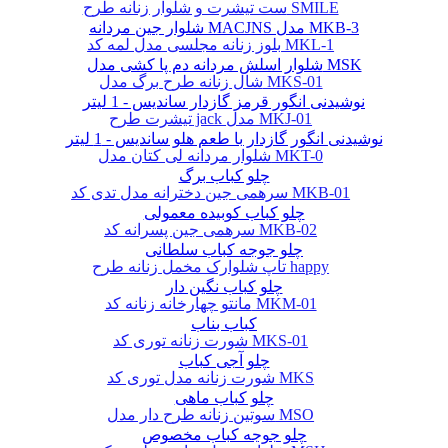
ست تیشرت و شلوار زنانه طرح SMILE
شلوار جین مردانه MACJNS مدل MKB-3
بلوز زنانه مجلسی مدل لمه کد MKL-1
شلوار اسلش مردانه دم پا کشی مدل MSK
شال زنانه طرح برگ مدل MKS-01
نوشیدنی انگور قرمز گازدار ساندیس - 1 لیتر
تیشرت طرح jack مدل MKJ-01
نوشیدنی انگور گازدار با طعم هلو ساندیس - 1 لیتر
شلوار مردانه لی کتان مدل MKT-0
چلو کباب برگ
سرهمی جین دخترانه مدل تدی کد MKB-01
چلو کباب کوبیده معمولی
سرهمی جین پسرانه کد MKB-02
چلو جوجه کباب سلطانی
تاپ شلوارک مخمل زنانه طرح happy
چلو کباب نگین دار
مانتو چهارخانه زنانه کد MKM-01
کباب بناب
شورت زنانه توری کد MKS-01
چلو آجی کباب
شورت زنانه مدل توری کد MKS
چلو کباب ماهی
سوتین زنانه طرح دار مدل MSO
چلو جوجه کباب مخصوص