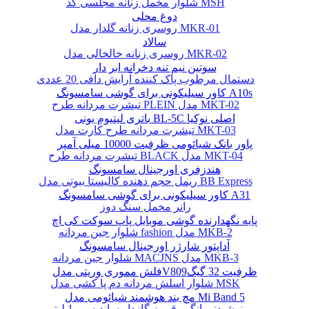
شلوار مخمل زنانه مجلسی کد MSH
دوغ محلی
روسری زنانه گلدار مدل MKR-01
سالاد
روسری زنانه خالخالی مدل MKR-02
سوتین نیم تنه دخرانه ابر دار
دستمال مرطوب پاک کننده آرایش دافی 20 عددی
کاور سیلیکونی برای گوشی سامسونگ A10s
تیشرت مردانه طرح PLEIN مدل MKT-02
باتری لیتیوم یونی BL-5C اصلی نوکیا
تیشرت مردانه طرح کارت مدل MKT-03
پاور بانک شیائومی ظرفیت 10000 میلی آمپر
تیشرت مردانه طرح BLACK مدل MKT-04
هندزفری اورجینال سامسونگ
ریمل حجم دهنده کالیستا بیوتی مدل BB Express
کاور سیلیکونی برای گوشی سامسونگ A31
رانر مخمل سنگ دوز
پایه نگهدارنده گوشی موبایل پاپ سوکت کی اچ
شلوار جین مردانه fashion مدل MKB-2
آداپتور شارژر اورجینال سامسونگ
شلوار جین مردانه MACJNS مدل MKB-3
فلش مموری وریتی مدلV809ظرفیت 32 گیگ
شلوار اسلش مردانه دم پا کشی مدل MSK
مچ بند هوشمند شیائومی مدل Mi Band 5
نوشیدنی انگور قرمز گازدار ساندیس - 1 لیتر