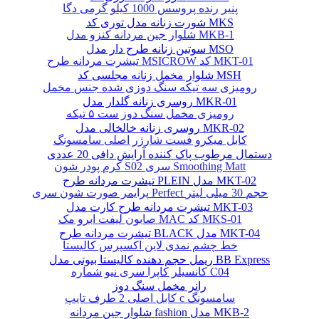
پنیر رنده پروسس 1000 کیلو گرمی دگا
شورت زنانه مدل توری کد MKS
شلوار جین مردانه کنزو مدل MKB-1
سوتین زنانه طرح دار مدل MSO
تیشرت مردانه طرح MSICROW کد MKT-01
شلوار مخمل زنانه مجلسی کد MSH
رومیزی سه تیکه سنگ دوزی شده جنس مخمل
روسری زنانه گلدار مدل MKR-01
رومیزی مخمل سنگ دوز ست ۵ تیکه
روسری زنانه خالخالی مدل MKR-02
کابل میکرو فست شارژر اصلی سامسونگ
دستمال مرطوب پاک کننده آرایش دافی 20 عددی
کرم پودر شون S02 سری Smoothing Matt
تیشرت مردانه طرح PLEIN مدل MKT-02
پرایمر صورت شون سری Perfect حجم 30 میلی لیتر
تیشرت مردانه طرح کارت مدل MKT-03
صابون لیفت ابرو مک MAC کد MKS-01
تیشرت مردانه طرح BLACK مدل MKT-04
خط چشم نمدی لاین اکسپرس کالیستا
ریمل حجم دهنده کالیستا بیوتی مدل BB Express
کانسیلر کاپرا سری نیو شماره C04
رانر مخمل سنگ دوز
کابل اصلی 2 طرف تایپ c سامسونگ
شلوار جین مردانه fashion مدل MKB-2