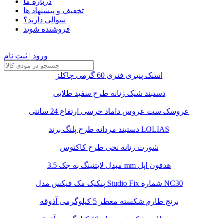
درباره ما
تخفیف و پیشنهاد ها
سوالی دارید؟
فروشنده شوید
ورود | ثبت نام
اسنک پنیری فنری 60 گرمی چاکلز
دستبند شیک زنانه طرح سفید طلایی
عروسک ست عروس داماد خرسی ارتفاع 24 سانتی
دستبند مردانه طرح پلنگ برند LOLIAS
شورت زنانه نخی طرح کاکتوس
مبدل لایتنینگ به جک 3.5 mm هدفون اپل
پنکیک مک فیکس مدل Studio Fix شماره NC30
برنج طارم شکسته معطر 5 کیلوگرمی آذوقه