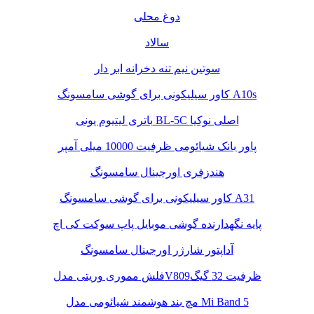
دوغ محلی
سالاد
سوتین نیم تنه دخرانه ابر دار
کاور سیلیکونی برای گوشی سامسونگ A10s
باتری لیتیوم یونی BL-5C اصلی نوکیا
پاور بانک شیائومی ظرفیت 10000 میلی آمپر
هندزفری اورجینال سامسونگ
کاور سیلیکونی برای گوشی سامسونگ A31
پایه نگهدارنده گوشی موبایل پاپ سوکت کی اچ
آداپتور شارژر اورجینال سامسونگ
فلش مموری وریتی مدلV809ظرفیت 32 گیگ
مچ بند هوشمند شیائومی مدل Mi Band 5