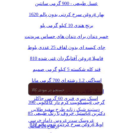
عسل طبیعی - 900 گرمی سانتین
روغن سرخ کردنی بدون پالم 1620g بهار
برنج هندی 10 کیلو گرمی پلو
خمیر دندان برای دندان های حساس مریدنت
چای کیسه ای بدون لفاف 25 عددی بلوط
روغن آفتابگردان غنی شده 810g فامیلا
قند کله شکسته 5 کیلو گرمی صمیم
اسپاگتی 1.2 رشته ای 700 گرمی مانا
اسنک طلایی پذیرایی 175 گرمی چی توز
اسنک پنیری فنری 60 گرمی چاکلز
بیسکوییت کرم دار کاکائویی 390g گرجی
دستبند شیک زنانه طرح سفید طلایی
پاستیل حروف با رنگ طبیعی 85g دکتربن
عروسک ست عروس داماد خرسی
روغن سرخ کردنی بدون پالم 810g اویلا
ارتفاع 24 سانتی