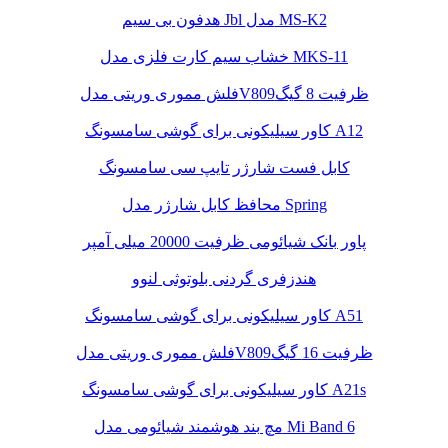
هدفون بی سیم Jbl مدل MS-K2
خشاب سیم کارت فلزی مدل MKS-11
فلش مموری وریتی مدلV809ظرفیت 8 گیگ
کاور سیلیکونی برای گوشی سامسونگ A12
کابل فست شارژر تایپ سی سامسونگ
محافظ کابل شارژر مدل Spring
پاور بانک شیائومی ظرفیت 20000 میلی آمپر
هندزفری گردنی بلوتوثی لنوو
کاور سیلیکونی برای گوشی سامسونگ A51
فلش مموری وریتی مدلV809ظرفیت 16 گیگ
کاور سیلیکونی برای گوشی سامسونگ A21s
مچ بند هوشمند شیائومی مدل Mi Band 6