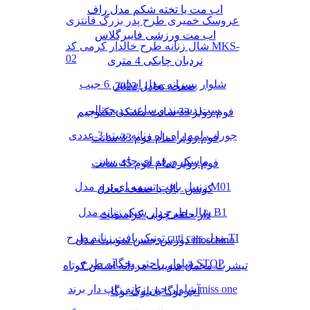
اب مت یا تخته شکم مدل راف
عروسک خمیری طرح پدر بزرگ فانتزی
اب مت ورزشی فایبرگلاس
شال زنانه طرح خالدار کرمی کد MKS-
02
نردبان چابکی 4 متری
شلوار پسرانه مدل اسلش 6 جیب
صفحه تعادل 2022
ست دستبند و ساعت دیجیتالی
فوم رولر 33 سانت مشکی تکنوجیم
جوراب لمه راه راه زنانه بسته 3 عددی
فوم رولر تمام فوم 33 سانت
ماسک ورقه ای چای سبز
فوم رولر تمام فوم 45 سانت
زنبیل بافت تسمه ای نرم مدل M01
کوشن بال یا صفحه تعادل
شال طرح دار شیک زنانه مدل B1
دار حلقه چوبی کراسفیت
تونیک بافت زنانه طرح cuti cats مدل TI
دورس جنس سوییت مدل moschino
شلوار راحتی بچگانه طرح STOP
تیشرت مخمل سوییت مردانه آستین کوتاه
شلوار جین زنانه زاپ دار برند miss one
آجر یوگا یا بلوک یوگا