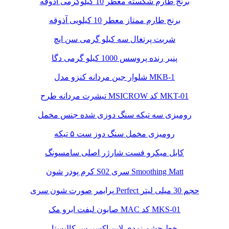
برنج طارم شکسته معطر 10 کیلوگرمی آذوقه
برنج طارم ممتاز معطر 10 کیلویی آذوقه
شربت پرتغال سه کیلو گرمی سن ایچ
پنیر رنده پروسس 1000 کیلو گرمی دگا
شلوار جین مردانه کنزو مدل MKB-1
تیشرت مردانه طرح MSICROW کد MKT-01
رومیزی سه تیکه سنگ دوزی شده جنس مخمل
رومیزی مخمل سنگ دوز ست ۵ تیکه
کابل میکرو فست شارژر اصلی سامسونگ
کرم پودر شون S02 سری Smoothing Matt
پرایمر صورت شون سری Perfect حجم 30 میلی لیتر
صابون لیفت ابرو مک MAC کد MKS-01
خط چشم نمدی لاین اکسپرس کالیستا