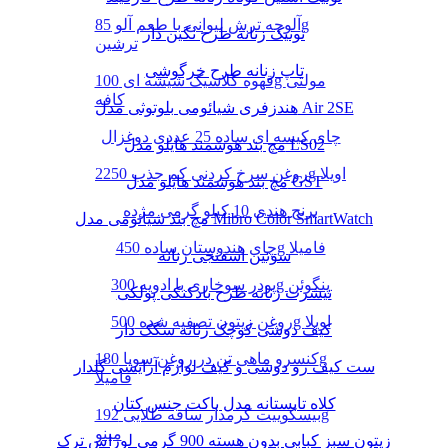
آلوچه ترش لیوانی با طعم آلو 85g
تونیک زنانه طرح نگین دار
ترشین
تاپ زنانه طرح خرگوشی
قهوه کلاسیک شیشه ای 100g مولتی
کافه
هندزفری شیائومی بلوتوثی مدل Air 2SE
چای کیسه ای ساده 25 عددی دوغزال
مچ بند هوشمند هایلو مدل LS02
روغن سرخ کردنی کم جذب 2250g اویلا
مچ بند هوشمند هایلو مدل GST
برنج هندی 10 کیلو گرمی مژده
مچ بند شیائومی مدل Mibro Color SmartWatch
چای هندوستان ساده 450g فامیلا
سوتین اسفنجی زنانه
پودر سوخاری با ادویه 300g پنگوئن
تیشرت زنانه طرح بادکنکی پولکی
روغن زیتون تصفیه شده 500g اویلا
کیف دوشی کوچک زنانه سگک دار
کنسرو ماهی تن در روغن سویا 180g
ست کیف رو دوشی و کیف لوازم آرایشی گلدار
فامیلا
کلاه تابستانه مدل باکت جنس کتان
بیسکوییت کرمدار ساقه طلایی 192g
مینو
زیتون سبز کبابی بدون هسته 900 گرمی لوراس ترک