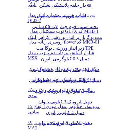
تایگر
دار حلقه پلاستیکی نشکن es
طناب ورزشی شماره انداز مدل
تخته استپ فوم سه لایه معمولی
QL002
تخته استپ فوم چهار لایه ۵۵ سانتی
توپ بسکتبال مدل GL7X کد MKB-1
مت یوگا یا زیر انداز ورزشی کراس لینک
روسری زنانه مدل flower کد MKR-01
زیر انداز ورزشی یوگا مت TPE
شلوار اسلش مردانه دم پا زیپ مدل
MSX
دمبل 0.5 کیلوگرمی بانوان
باکس هدیه خرس دوقلو عروس داماد
دمبل ایروبیک روکش‌ دار 1 کیلوگرمی
عروسک دختر پسر مدل MKP-01
دمبل ایروبیک روکش‌ دار 1.5 کیلوگرمی
باکس هدیه زنانه دستبند و عروسک
دمبل 2 کیلوگرمی ایروبیک بانوان
نمدی
دمبل ایروبیک 3 کیلویی بانوان
عروسک اختاپوس مدل مودی ارتفاع 15
سانتی
دمبل 4 کیلویی بانوان
عروسک دو قولوی دختر و پسر کد
دمبل 5 کیلویی ایروبیک بانوان
MA2