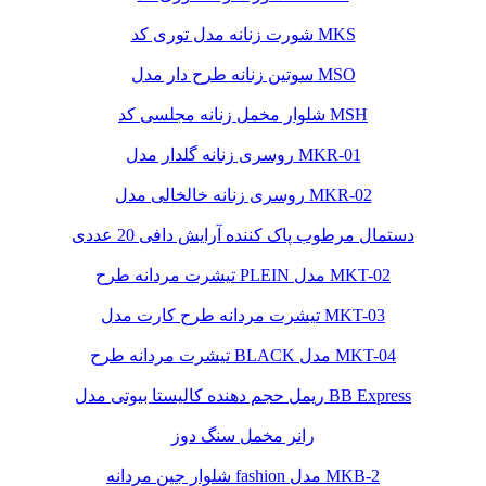
شورت زنانه مدل توری کد MKS
سوتین زنانه طرح دار مدل MSO
شلوار مخمل زنانه مجلسی کد MSH
روسری زنانه گلدار مدل MKR-01
روسری زنانه خالخالی مدل MKR-02
دستمال مرطوب پاک کننده آرایش دافی 20 عددی
تیشرت مردانه طرح PLEIN مدل MKT-02
تیشرت مردانه طرح کارت مدل MKT-03
تیشرت مردانه طرح BLACK مدل MKT-04
ریمل حجم دهنده کالیستا بیوتی مدل BB Express
رانر مخمل سنگ دوز
شلوار جین مردانه fashion مدل MKB-2