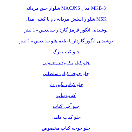
شلوار جین مردانه MACJNS مدل MKB-3
شلوار اسلش مردانه دم پا کشی مدل MSK
نوشیدنی انگور قرمز گازدار ساندیس - 1 لیتر
نوشیدنی انگور گازدار با طعم هلو ساندیس - 1 لیتر
چلو کباب برگ
چلو کباب کوبیده معمولی
چلو جوجه کباب سلطانی
چلو کباب نگین دار
کباب بناب
چلو آجی کباب
چلو کباب ماهی
چلو جوجه کباب مخصوص