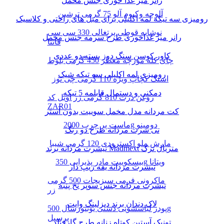
رانر میز غذا خوری جنس مخمل
آلوچه وکیوم آلو 75 گرمی ترشین
رومیزی سه تیکه لمه اکلیلی برای مبل های راحتی و کلاسیک
نوشابه قوطی پرتغالی 330 سی سی
رانر میز غذاخوری طرح سرمه جنس مخمل
فانتا
کاور کوسن سنگ دوز بسته دو عددی
چای کله مورچه معطر 450 گرمی بلوط
رومیزی لمه اکلیلی سه تیکه شیک
اسنک کچاپ ویژه 110 گرمی چی توز
دمکنی و دستمال قابلمه 5 تیکه
روغن ذرت 810 گرمی زر اویل کد
ZAR01
کت مردانه مدل مخمل سوییت بدون آستر
ماست پر چرب 2000g دومینو
تی شرت مردانه طرح دو رنگ
مارش ملو اکسترودی 120 گرمی شیبا
تیشرت مردانه برند Madmext متریال ترک
بیسکوییت مادر پذیرایی 350g ویتانا
تیشرت مردانه یقه زیپ دار
ماکرونی فرمی سبزیجات 500 گرمی
تیشرت مردانه جنس سوپر نخ پنبه
زر
لاک دندان برند دیزلینگ وایت
پودر لباسشویی دستی یونیورسال 500g
پرسیل
تونیک آستین کوتاه زنانه طرح گارفیلد