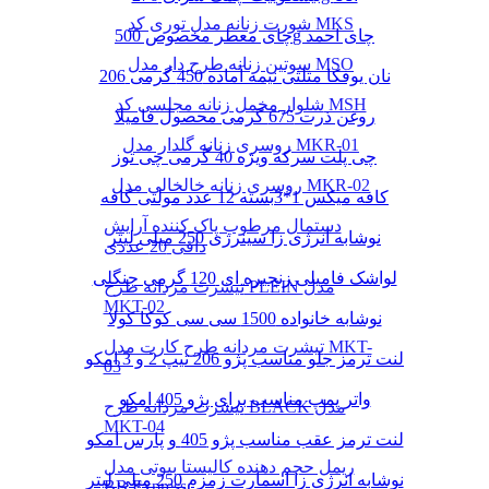
شورت زنانه مدل توری کد MKS
چای معطر مخصوص 500g چای احمد
سوتین زنانه طرح دار مدل MSO
نان یوفکا مثلثی نیمه آماده 450 گرمی 206
شلوار مخمل زنانه مجلسی کد MSH
روغن ذرت 675 گرمی محصول فامیلا
روسری زنانه گلدار مدل MKR-01
چی پلت سرکه ویژه 40 گرمی چی توز
روسری زنانه خالخالی مدل MKR-02
کافه میکس 1*3بسته 12 عدد مولتی کافه
دستمال مرطوب پاک کننده آرایش
نوشابه انرژی زا سینرژی 250 میلی لیتر
دافی 20 عددی
لواشک فامیلی زنجیره ای 120 گرمی جنگلی
تیشرت مردانه طرح PLEIN مدل
MKT-02
نوشابه خانواده 1500 سی سی کوکا کولا
تیشرت مردانه طرح کارت مدل MKT-
لنت ترمز جلو مناسب پژو 206 تیپ 2 و 3 امکو
03
واتر پمپ مناسب برای پژو 405 امکو
تیشرت مردانه طرح BLACK مدل
MKT-04
لنت ترمز عقب مناسب پژو 405 و پارس امکو
ریمل حجم دهنده کالیستا بیوتی مدل
نوشابه انرژی زا اسمارت زمزم 250 میلی لیتر
BB Express