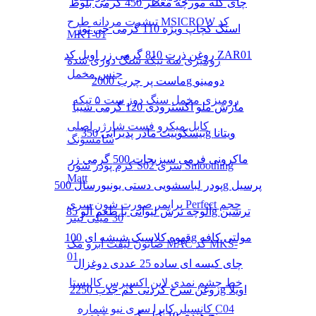
چای کله مورچه معطر 450 گرمی بلوط
تیشرت مردانه طرح MSICROW کد
اسنک کچاپ ویژه 110 گرمی چی توز
MKT-01
روغن ذرت 810 گرمی زر اویل کد ZAR01
رومیزی سه تیکه سنگ دوزی شده
جنس مخمل
ماست پر چرب 2000g دومینو
رومیزی مخمل سنگ دوز ست ۵ تیکه
مارش ملو اکسترودی 120 گرمی شیبا
کابل میکرو فست شارژر اصلی
بیسکوییت مادر پذیرایی 350g ویتانا
سامسونگ
ماکرونی فرمی سبزیجات 500 گرمی زر
کرم پودر شون S02 سری Smoothing
Matt
پودر لباسشویی دستی یونیورسال 500g پرسیل
پرایمر صورت شون سری Perfect حجم
آلوچه ترش لیوانی با طعم آلو 85g ترشین
30 میلی لیتر
قهوه کلاسیک شیشه ای 100g مولتی کافه
صابون لیفت ابرو مک MAC کد MKS-
01
چای کیسه ای ساده 25 عددی دوغزال
خط چشم نمدی لاین اکسپرس کالیستا
روغن سرخ کردنی کم جذب 2250g اویلا
کانسیلر کاپرا سری نیو شماره C04
برنج هندی 10 کیلو گرمی مژده