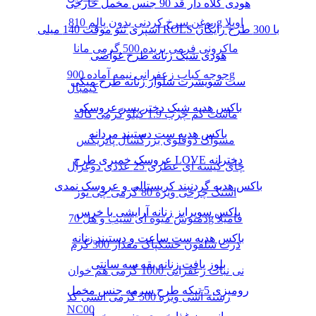
هودی کلاه دار قد 90 جنس مخمل خارجی
روغن سرخ کردنی بدون پالم 810g اویلا
اسپری تتو موقت 140 میلی ROLS با 300 طرح رایگان
ماکرونی فرمی بریده 500 گرمی مانا
هودی شیک زنانه طرح غواصی
جوجه کباب زعفرانی نیمه آماده 900g
ست سویشرت شلوار زنانه طرح میکی
کیمبال
باکس هدیه شیک دختر پسر عروسکی
ماست کم چرب 1.9 کیلو گرمی کاله
باکس هدیه ست دستبند مردانه
مسواک دوقلوی بزرگسال پاتریکس
عروسک خمیری طرح LOVE دخترانه
چای کیسه ای عطری 25 عددی دوغزال
باکس هدیه گردنبند کریستالی و عروسک نمدی
اسنک چرخی ویژه 80 گرمی چی توز
باکس سوپرایز زنانه آرایشی با خرس
دمنوش میوه ای سیب و هل 70g فامیلا
باکس هدیه ست ساعت و دستبند زنانه
ذرت سلفون خشکپاک مقدار 300 گرم
بلوز بافت زنانه یقه سه سانتی
نی نبات زعفرانی 1000 گرمی هم خوان
رومیزی 5 تیکه طرح سرمه جنس مخمل
رشته آشی ویژه 500 گرمی انسی کد
NC00