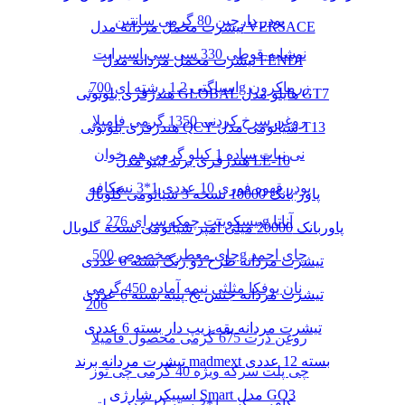
پودر دارچین 80 گرمی سانتین
تیشرت مخمل مردانه مدل VERSACE
نوشابه قوطی 330 سی سی اسپرایت
تیشرت مخمل مردانه مدل FENDI
اسپاگتی 1.2 رشته ای 700g زرماکرون
هندزفری بلوتوثی GLOBAL هایلو مدل GT7
روغن سرخ کردنی 1350 گرمی فامیلا
هندزفری بلوتوثی QCY شیائومی مدل T13
نی نبات ساده 1 کیلو گرمی هم خوان
هندزفری برند لیتو مدل LE-10
پودر قهوه فوری 10 عددی 1*3 نسکافه
پاور بانک 10000 نسخه 3 شیائومی گلوبال
بیسکوییت چمک سرای 276g آناتا
پاوربانک 20000 میلی آمپر شیائومی نسخه گلوبال
چای معطر مخصوص 500g چای احمد
تیشرت مردانه طرح دو رنگ بسته 6 عددی
نان یوفکا مثلثی نیمه آماده 450 گرمی
تیشرت مردانه جنس نخ پنبه بسته 6 عددی
206
تیشرت مردانه یقه زیپ دار بسته 6 عددی
روغن ذرت 675 گرمی محصول فامیلا
تیشرت مردانه برند madmext بسته 12 عددی
چی پلت سرکه ویژه 40 گرمی چی توز
اسپیکر شارژی Smart مدل GO3
کافه میکس 1*3بسته 12 عدد مولتی