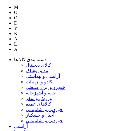
M
O
O
D
Y
K
A
L
A
دسته بندی کالا ها
کالای دیجیتال
مد و پوشاک
آرایشی و بهداشتی
کادو و تزیینات
خودرو و ابزار صنعتی
خانه و آشپزخانه
ورزش و سفر
کالاهای عمده
خوردنی و آشامیدنی
آجیل و خشکبار
خوردنی و آشامیدنی
آرایشی