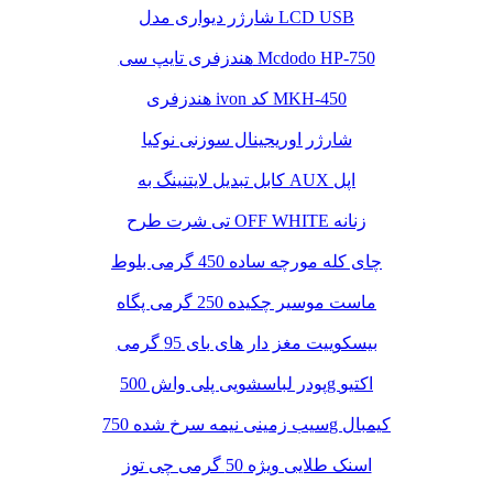
شارژر دیواری مدل LCD USB
هندزفری تایپ سی Mcdodo HP-750
هندزفری ivon کد MKH-450
شارژر اوریجینال سوزنی نوکیا
کابل تبدیل لایتنینگ به AUX اپل
تی شرت طرح OFF WHITE زنانه
چای کله مورچه ساده 450 گرمی بلوط
ماست موسیر چکیده 250 گرمی پگاه
بیسکوییت مغز دار های بای 95 گرمی
پودر لباسشویی پلی واش 500g اکتیو
سیب زمینی نیمه سرخ شده 750g کیمبال
اسنک طلایی ویژه 50 گرمی چی توز