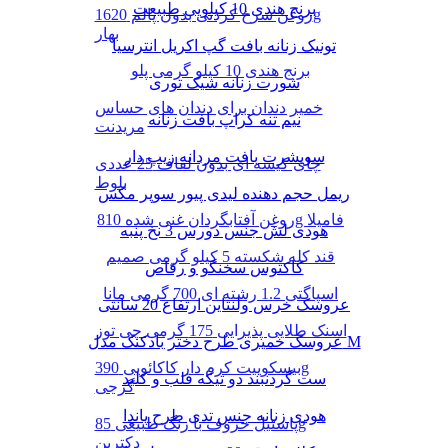
برنج هندی 10 کیلویی طبیعت
روغن سرخ کردنی بدون پالم 1620g
بهار
تونیک زنانه بافت گپ اکریل انترسیا
برنج هندی 10 کیلو گرمی پلو
شورت زنانه شیک توری
خمیر دندان برای دندان های حساس
نیم تنه کراپ بافت زنانه
مریدنت
سویشرت بافت مردانه زیپ دار
چای کیسه ای بدون لفاف 25 عددی
بلوط
ریمل حجم دهنده لیدی پیور سوپر مکس
روغن آفتابگردان غنی شده 810g فامیلا
هودی لش جنس دورس 3 نخ پنبه
قند کله شکسته 5 کیلو گرمی صمیم
کاکتوس سخنگو و رقاص
اسپاگتی 1.2 رشته ای 700 گرمی مانا
عروسک خرس ولنتاین ارتفاع 20 سانتی
اسنک طلایی پذیرایی 175 گرمی چی توز
عروسک خمیری طرح دختر بادکنک مدل M
بیسکوییت کرم دار کاکائویی 390g
ست گردنبند دو تیکه قلب و کلید
گرجی
هودی زنانه جنس تدی طرح پاندا
پاستیل حروف با رنگ طبیعی 85g
دکتربن