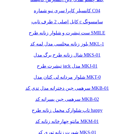
کانسیلر کاپرا سری نیو شماره C04
کابل اصلی 2 طرف تایپ c سامسونگ
ست تیشرت و شلوار زنانه طرح SMILE
بلوز زنانه مجلسی مدل لمه کد MKL-1
شال زنانه طرح برگ مدل MKS-01
تیشرت طرح jack مدل MKJ-01
شلوار مردانه لی کتان مدل MKT-0
سرهمی جین دخترانه مدل تدی کد MKB-01
سرهمی جین پسرانه کد MKB-02
تاپ شلوارک مخمل زنانه طرح happy
مانتو چهارخانه زنانه کد MKM-01
شورت زنانه توری کد MKS-01