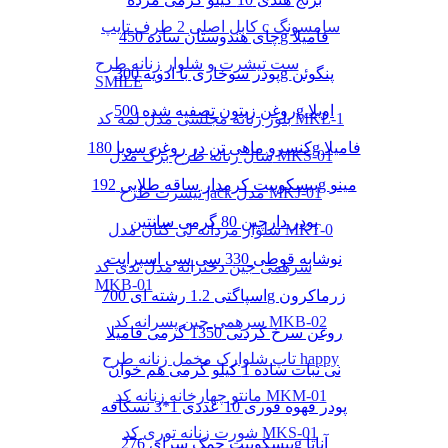
کابل اصلی 2 طرف تایپ c سامسونگ
چای هندوستان ساده 450g فامیلا
ست تیشرت و شلوار زنانه طرح
پودر سوخاری با ادویه 300g پنگوئن
SMILE
روغن زیتون تصفیه شده 500g اویلا
بلوز زنانه مجلسی مدل لمه کد MKL-1
کنسرو ماهی تن در روغن سویا 180g فامیلا
شال زنانه طرح برگ مدل MKS-01
بیسکوییت کرمدار ساقه طلایی 192g مینو
تیشرت طرح jack مدل MKJ-01
پودر دارچین 80 گرمی سانتین
شلوار مردانه لی کتان مدل MKT-0
نوشابه قوطی 330 سی سی اسپرایت
سرهمی جین دخترانه مدل تدی کد
MKB-01
اسپاگتی 1.2 رشته ای 700g زرماکرون
سرهمی جین پسرانه کد MKB-02
روغن سرخ کردنی 1350 گرمی فامیلا
تاپ شلوارک مخمل زنانه طرح happy
نی نبات ساده 1 کیلو گرمی هم خوان
مانتو چهارخانه زنانه کد MKM-01
پودر قهوه فوری 10 عددی 1*3 نسکافه
شورت زنانه توری کد MKS-01
بیسکوییت چمک سرای 276g آناتا