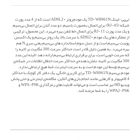
تی‌پی-لینک TD-W8961N یک مودم‌روتر +ADSL2 است که از 4 عدد پورت
شبکه (RJ-45) برای اتصال به‌صورت باسیم، دو عدد آنتن برای اتصال بی‌سیم
و یک عدد پورت RJ-11 برای اتصال خط تلفن بهره می‌برد. این محصول، ترکیبی
از عملکردهای یک مودم +ADSl2 با سرعت بالا، یک روتر بی‌سیم و یک اکسس
پوینت بی‌سیم است و از نسل سوم استانداردهای بی‌سیم یعنی سری N هم
بهره می‌برد. به همین دلیل قادر است حداکثر سرعت 300 مگابیت بر ثانیه را
که سرعت خوبی است، برای برقراری ارتباط بی‌سیم ارائه دهد؛ البته این عدد
300 مگابیت بر ثانیه، نشان‌دهنده‌ی حداکثر سرعت انتقال اطلاعات در شبکه‌ی
بی‌سیم توسط این مودم است و به سرعت اینترنت شما هیچ ارتباطی ندارد.
مودم بی‌سیم TD-W8961N برای کاربری خانگی، یک دفتر کار کوچک با حداکثر
4 کامپیوتر و کارهایی مانند انجام بازی‌های آنلاین، مکالمه‌ی اینترنتی و حتی پخش
ویدیو HD نیز مناسب است و می‌تواند قابلیت‌های رمزگذاری WPA-PSK و
WPA2-PSK را به شما عرضه کند.