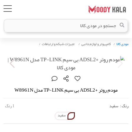
مودی کالا
کامپیوتر و لوازم جانبی
تجهزات شبکه و ارتباطات
مودم روتر +ADSL2 بی سیم TP-LINK مدل W8961N
رنگ :
سفید
1 رنگ
سفید