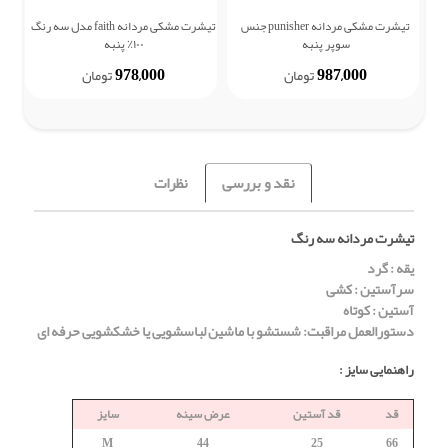
تیشرت مشکی مردانه punisher جنس
تیشرت مشکی مردانه faith مدل سه رنگ
ش
سوپر پنبه
۱۰۰٪ پنبه
978,000
987,000
تومان
تومان
نقد و بررسی
نظرات
تیشرت مردانه سه رنگ
یقه : گرد
سرآستین : کشی
آستین : کوتاه
دستورالعمل مراقبت: شستشو با ماشین لباسشویی یا خشکشویی حرفه ای
راهنمایی سایز :
قد
قد آستین
عرض سینه
سایز
M
44
25
66