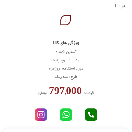
سایز :
L
L
ویژگی های کالا
آستین : کوتاه
جنس : سوپر پنبه
مورد استفاده : روزمره
طرح : سه رنگ
797,000
قیمت:
تومان