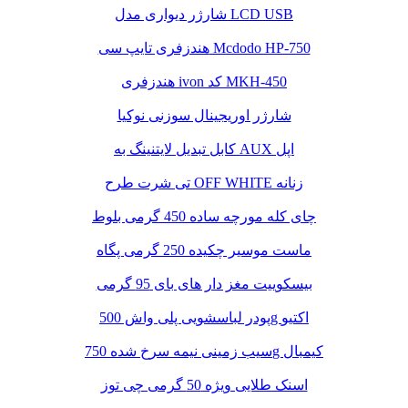
شارژر دیواری مدل LCD USB
هندزفری تایپ سی Mcdodo HP-750
هندزفری ivon کد MKH-450
شارژر اوریجینال سوزنی نوکیا
کابل تبدیل لایتنینگ به AUX اپل
تی شرت طرح OFF WHITE زنانه
چای کله مورچه ساده 450 گرمی بلوط
ماست موسیر چکیده 250 گرمی پگاه
بیسکوییت مغز دار های بای 95 گرمی
پودر لباسشویی پلی واش 500g اکتیو
سیب زمینی نیمه سرخ شده 750g کیمبال
اسنک طلایی ویژه 50 گرمی چی توز