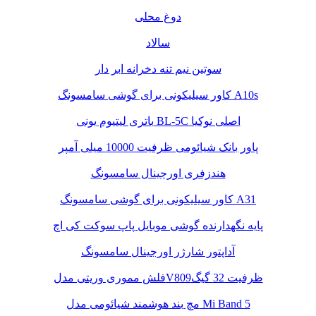
دوغ محلی
سالاد
سوتین نیم تنه دخرانه ابر دار
کاور سیلیکونی برای گوشی سامسونگ A10s
باتری لیتیوم یونی BL-5C اصلی نوکیا
پاور بانک شیائومی ظرفیت 10000 میلی آمپر
هندزفری اورجینال سامسونگ
کاور سیلیکونی برای گوشی سامسونگ A31
پایه نگهدارنده گوشی موبایل پاپ سوکت کی اچ
آداپتور شارژر اورجینال سامسونگ
فلش مموری وریتی مدلV809ظرفیت 32 گیگ
مچ بند هوشمند شیائومی مدل Mi Band 5