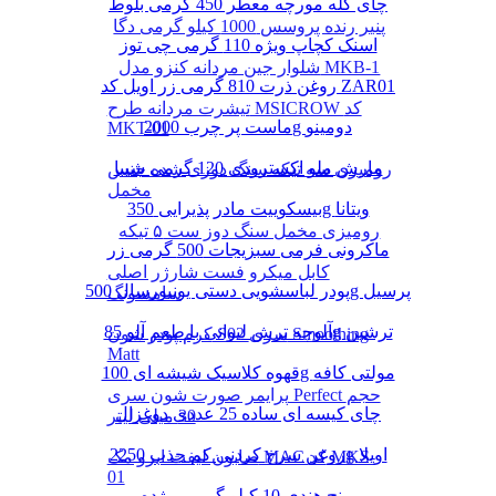
چای کله مورچه معطر 450 گرمی بلوط
پنیر رنده پروسس 1000 کیلو گرمی دگا
اسنک کچاپ ویژه 110 گرمی چی توز
شلوار جین مردانه کنزو مدل MKB-1
روغن ذرت 810 گرمی زر اویل کد ZAR01
تیشرت مردانه طرح MSICROW کد
ماست پر چرب 2000g دومینو
MKT-01
مارش ملو اکسترودی 120 گرمی شیبا
رومیزی سه تیکه سنگ دوزی شده جنس
مخمل
بیسکوییت مادر پذیرایی 350g ویتانا
رومیزی مخمل سنگ دوز ست ۵ تیکه
ماکرونی فرمی سبزیجات 500 گرمی زر
کابل میکرو فست شارژر اصلی
پودر لباسشویی دستی یونیورسال 500g پرسیل
سامسونگ
آلوچه ترش لیوانی با طعم آلو 85g ترشین
کرم پودر شون S02 سری Smoothing
Matt
قهوه کلاسیک شیشه ای 100g مولتی کافه
پرایمر صورت شون سری Perfect حجم
چای کیسه ای ساده 25 عددی دوغزال
30 میلی لیتر
روغن سرخ کردنی کم جذب 2250g اویلا
صابون لیفت ابرو مک MAC کد MKS-
01
برنج هندی 10 کیلو گرمی مژده