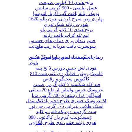
برنج هندی 10 کیلویی طبیعت
عسل طبیعی - 900 گرمی سانتین
تونیک زنانه بافت گپ اکریل انترسیا
روغن سرخ کردنی بدون پالم 1620g بهار
شورت زنانه شیک توری
برنج هندی 10 کیلو گرمی پلو
نیم تنه کراپ بافت زنانه
خمیر دندان برای دندان های حساس
سویشرت بافت مردانه زیپ دار
مریدنت
ریمل حجم دهنده لیدی پیور سوپر مکس
چای کیسه ای بدون لفاف 25 عددی
بلوط
هودی لش جنس دورس 3 نخ پنبه
روغن آفتابگردان غنی شده 810g فامیلا
کاکتوس سخنگو و رقاص
قند کله شکسته 5 کیلو گرمی صمیم
عروسک خرس ولنتاین ارتفاع 20 سانتی
اسپاگتی 1.2 رشته ای 700 گرمی مانا
عروسک خمیری طرح دختر بادکنک مدل M
اسنک طلایی پذیرایی 175 گرمی چی توز
ست گردنبند دو تیکه قلب و کلید
بیسکوییت کرم دار کاکائویی 390g
هودی زنانه جنس تدی طرح پاندا
گرجی