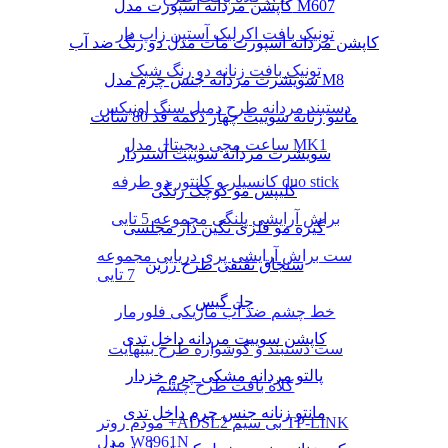
کاپشن مردانه اسپورت مدل M607
تونیک بافت اکرلیک آستین زاپ دار
کاپشن مردانه اسپورت مات مدل دو رنگ ضد آب
تونیک بافت زنانه دو رنگ شیک
سویشرت مردانه جنس چرم مدل M8
دستبند مردانه طرح دمبل سنگ اونیکس
مانتو زنانه سوییت چهار دکمه قد 80 سانت
ساعت مچی دیجیتال مدل MK1
سویشرت مردانه سوییت آستردار
کانسیلر و کانتور دو طرفه duo stick
کلیپس مو کوچک رنگی
براش آرایشی پلنگی مجموعه 5 تایی
گیره مو فلزی نگین دار مجلسی
ست براش آرایشی پری دریایی مجموعه
سنجاق تقتقی طرح رزین
7 تایی
چل گیس
خط چشم ضد آب ماژیکی فلورمار
کاپشن سوییت مردانه داخل تدی
ست دستبند و گوشواره طرح بینهایت
پالتو مردانه مشکی چرم خزدار
کلاه بافت طرح چشم
مانتو زنانه جنس چرم داخل تدی
مودم روتر +ADSL2 بی سیم TP-LINK
مدل W8961N