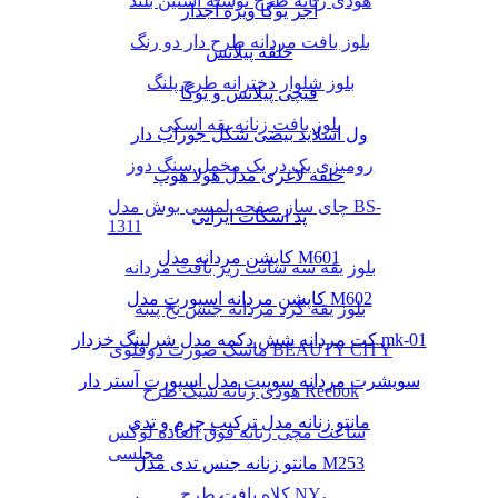
هودی زنانه طرح نوشته آستین بلند
آجر یوگا ویژه آجدار
بلوز بافت مردانه طرح دار دو رنگ
حلقه پیلاتس
بلوز شلوار دخترانه طرح پلنگ
قیچی پیلاتس و یوگا
بلوز بافت زنانه یقه اسکی
ول اسلاید بیضی شکل جوراب دار
رومیزی یک در یک مخمل سنگ دوز
حلقه لاغری مدل هولا هوپ
چای ساز صفحه لمسی بوش مدل BS-
پد اسکات ایرانی
1311
کاپشن مردانه مدل M601
بلوز یقه سه سانت ریز بافت مردانه
کاپشن مردانه اسپورت مدل M602
بلوز یقه گرد مردانه جنس نخ پنبه
کت مردانه شش دکمه مدل شرلینگ خزدار mk-01
ماسک صورت دوقلوی BEAUTY CITY
سویشرت مردانه سوییت مدل اسپورت آستر دار
هودی زنانه شیک طرح Reebok
مانتو زنانه مدل ترکیب چرم و تدی
ساعت مچی زنانه فوق العاده لوکس
مجلسی
مانتو زنانه جنس تدی مدل M253
کلاه بافت طرح NY