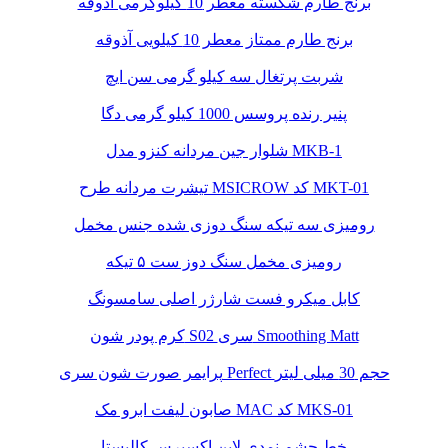
برنج طارم شکسته معطر 10 کیلوگرمی آذوقه
برنج طارم ممتاز معطر 10 کیلویی آذوقه
شربت پرتغال سه کیلو گرمی سن ایچ
پنیر رنده پروسس 1000 کیلو گرمی دگا
شلوار جین مردانه کنزو مدل MKB-1
تیشرت مردانه طرح MSICROW کد MKT-01
رومیزی سه تیکه سنگ دوزی شده جنس مخمل
رومیزی مخمل سنگ دوز ست ۵ تیکه
کابل میکرو فست شارژر اصلی سامسونگ
کرم پودر شون S02 سری Smoothing Matt
پرایمر صورت شون سری Perfect حجم 30 میلی لیتر
صابون لیفت ابرو مک MAC کد MKS-01
خط چشم نمدی لاین اکسپرس کالیستا