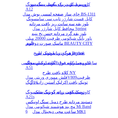
رومیزی یک در یک مخمل سنگ دوز
کاور سیلیکونی برای گوشی سامسونگ
A12
چای ساز صفحه لمسی بوش مدل BS-1311
کابل فست شارژر تایپ سی سامسونگ
بلوز یقه سه سانت ریز بافت مردانه
محافظ کابل شارژر مدل Spring
بلوز یقه گرد مردانه جنس نخ پنبه
پاور بانک شیائومی ظرفیت 20000 میلی
ماسک صورت دوقلوی BEAUTY CITY
آمپر
هودی زنانه شیک طرح Reebok
هندزفری گردنی بلوتوثی لنوو
کاور سیلیکونی برای گوشی سامسونگ
ساعت مچی زنانه فوق العاده لوکس مجلسی
A51
کلاه بافت طرح NY
فلش مموری وریتی مدلV809ظرفیت
16 گیگ
تونیک بافت اکرلیک آستین زاپ دار
تونیک بافت زنانه دو رنگ شیک
کاور سیلیکونی برای گوشی سامسونگ
A21s
دستبند مردانه طرح دمبل سنگ اونیکس
مچ بند هوشمند شیائومی مدل Mi Band
6
ساعت مچی دیجیتال مدل MK1