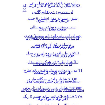
اب مت یا تخته شکم مدل راف
شال زنانه طرح خالدار کرمی کد MKS-
02
اب مت ورزشی فایبرگلاس
شلوار پسرانه مدل اسلش 6 جیب
نردبان چابکی 4 متری
ست دستبند و ساعت دیجیتالی
صفحه تعادل 2022
جوراب لمه راه راه زنانه بسته 3 عددی
فوم رولر 33 سانت مشکی تکنوجیم
ماسک ورقه ای چای سبز
فوم رولر تمام فوم 33 سانت
زنبیل بافت تسمه ای نرم مدل M01
فوم رولر تمام فوم 45 سانت
شال طرح دار شیک زنانه مدل B1
کوشن بال یا صفحه تعادل
تونیک بافت زنانه طرح cuti cats مدل TI
دار حلقه چوبی کراسفیت
شلوار راحتی بچگانه طرح STOP
دورس جنس سوییت مدل moschino
شلوار جین زنانه زاپ دار برند miss one
تیشرت مخمل سوییت مردانه آستین کوتاه
پالت سایه چشم 9 رنگ CHANLANYA
آجر یوگا یا بلوک یوگا