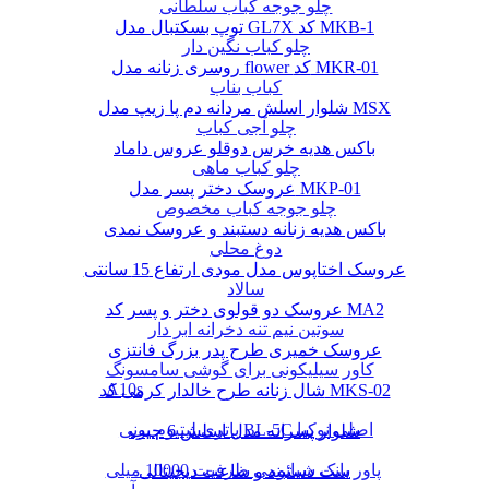
چلو جوجه کباب سلطانی
توپ بسکتبال مدل GL7X کد MKB-1
چلو کباب نگین دار
روسری زنانه مدل flower کد MKR-01
کباب بناب
شلوار اسلش مردانه دم پا زیپ مدل MSX
چلو آجی کباب
باکس هدیه خرس دوقلو عروس داماد
چلو کباب ماهی
عروسک دختر پسر مدل MKP-01
چلو جوجه کباب مخصوص
باکس هدیه زنانه دستبند و عروسک نمدی
دوغ محلی
عروسک اختاپوس مدل مودی ارتفاع 15 سانتی
سالاد
عروسک دو قولوی دختر و پسر کد MA2
سوتین نیم تنه دخرانه ابر دار
عروسک خمیری طرح پدر بزرگ فانتزی
کاور سیلیکونی برای گوشی سامسونگ
A10s
شال زنانه طرح خالدار کرمی کد MKS-02
باتری لیتیوم یونی BL-5C اصلی نوکیا
شلوار پسرانه مدل اسلش 6 جیب
پاور بانک شیائومی ظرفیت 10000 میلی
ست دستبند و ساعت دیجیتالی