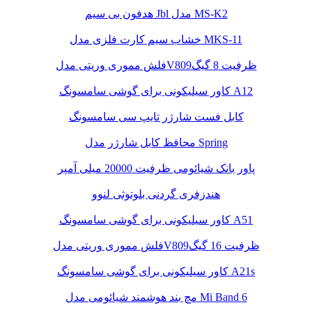
هدفون بی سیم Jbl مدل MS-K2
خشاب سیم کارت فلزی مدل MKS-11
فلش مموری وریتی مدلV809ظرفیت 8 گیگ
کاور سیلیکونی برای گوشی سامسونگ A12
کابل فست شارژر تایپ سی سامسونگ
محافظ کابل شارژر مدل Spring
پاور بانک شیائومی ظرفیت 20000 میلی آمپر
هندزفری گردنی بلوتوثی لنوو
کاور سیلیکونی برای گوشی سامسونگ A51
فلش مموری وریتی مدلV809ظرفیت 16 گیگ
کاور سیلیکونی برای گوشی سامسونگ A21s
مچ بند هوشمند شیائومی مدل Mi Band 6