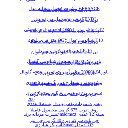
تیشرت مخمل مردانه مدل VERSACE
پودر دارچین 80 گرمی سانتین
تیشرت مخمل مردانه مدل FENDI
نوشابه قوطی 330 سی سی اسپرایت
هندزفری بلوتوثی GLOBAL هایلو مدل GT7
اسپاگتی 1.2 رشته ای 700g زرماکرون
هندزفری بلوتوثی QCY شیائومی مدل T13
روغن سرخ کردنی 1350 گرمی فامیلا
هندزفری برند لیتو مدل LE-10
نی نبات ساده 1 کیلو گرمی هم خوان
پاور بانک 10000 نسخه 3 شیائومی گلوبال
پودر قهوه فوری 10 عددی 1*3 نسکافه
پاوربانک 20000 میلی آمپر شیائومی نسخه گلوبال
بیسکوییت چمک سرای 276g آناتا
تیشرت مردانه طرح دو رنگ بسته 6 عددی
چای معطر مخصوص 500g چای احمد
تیشرت مردانه جنس نخ پنبه بسته 6 عددی
نان یوفکا مثلثی نیمه آماده 450 گرمی
206
تیشرت مردانه یقه زیپ دار بسته 6 عددی
روغن ذرت 675 گرمی محصول فامیلا
تیشرت مردانه برند madmext بسته 12 عددی
چی پلت سرکه ویژه 40 گرمی چی توز
اسپیکر شارژی Smart مدل GO3