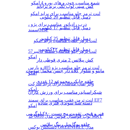
شمع مناسب خودرو های یورو 4 امکو
کش مینی لوپ تکی برند تراباند
لنت ترمز جلو مناسب برای پراید امکو
دمبل قابل تنظیم 20 کیلویی
درب رادیاتور مناسب برای پژو ،
دمبل قابل تنظیم 17 کیلویی
سمندGISP
دمبل قابل تنظیم 25 کیلویی
لنت ترمز عقب مناسب پراید امکو
دمبل قابل تنظیم ۴۲کیلویی
لنت ترمز جلو مناسب سمند کالیبر57
امکو
کش پیلاتس 2 متری قوطی دار
لنت ترمز جلو مناسب پژو 405 و پارس
مانتو و شلوار کلاه دار جنس مخمل سوییت
امکو
حلقه چابکی مجموعه 12 عددی
واتر پمپ مناسب برای پراید شرکت
امکو
شیکراسپایدرمناسب برای ورزش کاران
لنت ترمز عقب مناسب برای سمند EF7
دسته شنا سوئدی فلزی ساده
امکو
فنر و قیچی تقویت مچ دست ۶۰کیلوگرمی
توپ فوتسال مولتن مدل 0016 کد MKT
حلقه یوگا ویل رینگ پیلاتس
دستکش بوکس GREENHILL مدل