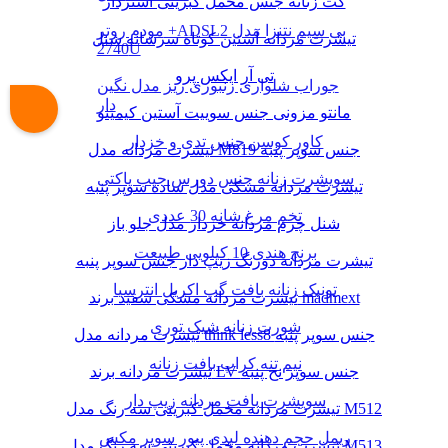
کت زنانه جنس مخمل کبریتی آستردار
مودم روتر +ADSL2 بی سیم نتنزا مدل
تیشرت مردانه آستین کوتاه سرشانه شنل
2740U
تی آر ایکس پرو
جوراب شلواری زنبوری ریز مدل نگین
دار
مانتو مزونی جنس سوییت آستین کیمینو
کاور کوسن جنس تدی و خزدار
تیشرت مردانه مدل M819 جنس سوپر پنبه
سویشرت زنانه جنس دورس جیب پاکتی
تیشرت مردانه مشکی مدل ساده سوپر پنبه
تخم مرغ شانه 30 عددی
شنل چرم مردانه خزدار مدل جلو باز
برنج هندی 10 کیلویی طبیعت
تیشرت مردانه دورنگ زیپ دار جنس سوپر پنبه
تونیک زنانه بافت گپ اکریل انترسیا
تیشرت مردانه مشکی سفید برند madmext
شورت زنانه شیک توری
تیشرت مردانه مدل think less8 جنس سوپر پنبه
نیم تنه کراپ بافت زنانه
تیشرت مردانه برند LV جنس سوپر نخ پنبه
سویشرت بافت مردانه زیپ دار
تیشرت مردانه مخمل کبریتی سه رنگ مدل M512
ریمل حجم دهنده لیدی پیور سوپر مکس
تیشرت مردانه مخمل کبریتی سه رنگ مدل M513