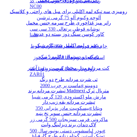
رانر میز غذا خوری جنس مخمل
رشته آشی ویژه 500 گرمی انسی کد
NC00
رومیزی سه تیکه لمه اکلیلی برای مبل های راحتی و کلاسیک
آلوچه وکیوم آلو 75 گرمی ترشین
رانر میز غذاخوری طرح سرمه جنس مخمل
نوشابه قوطی پرتغالی 330 سی سی
کاور کوسن سنگ دوز بسته دو عددی
فانتا
رومیزی لمه اکلیلی سه تیکه شیک
چای کله مورچه معطر 450 گرمی بلوط
دمکنی و دستمال قابلمه 5 تیکه
اسنک کچاپ ویژه 110 گرمی چی توز
کت مردانه مدل مخمل سوییت بدون آستر
روغن ذرت 810 گرمی زر اویل کد
ZAR01
تی شرت مردانه طرح دو رنگ
ماست پر چرب 2000g دومینو
تیشرت مردانه برند Madmext متریال ترک
مارش ملو اکسترودی 120 گرمی شیبا
تیشرت مردانه یقه زیپ دار
بیسکوییت مادر پذیرایی 350g ویتانا
تیشرت مردانه جنس سوپر نخ پنبه
ماکرونی فرمی سبزیجات 500 گرمی زر
لاک دندان برند دیزلینگ وایت
پودر لباسشویی دستی یونیورسال 500g
تونیک آستین کوتاه زنانه طرح گارفیلد
پرسیل