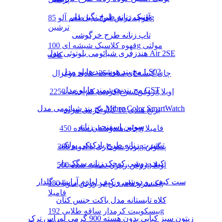
تونیک زنانه طرح نگین دار
آلوچه ترش لیوانی با طعم آلو 85g
ترشین
تاپ زنانه طرح خرگوشی
قهوه کلاسیک شیشه ای 100g مولتی
هندزفری شیائومی بلوتوثی مدل Air 2SE
کافه
مچ بند هوشمند هایلو مدل LS02
چای کیسه ای ساده 25 عددی دوغزال
مچ بند هوشمند هایلو مدل GST
روغن سرخ کردنی کم جذب 2250g اویلا
مچ بند شیائومی مدل Mibro Color SmartWatch
برنج هندی 10 کیلو گرمی مژده
سوتین اسفنجی زنانه
چای هندوستان ساده 450g فامیلا
تیشرت زنانه طرح بادکنکی پولکی
پودر سوخاری با ادویه 300g پنگوئن
کیف دوشی کوچک زنانه سگک دار
روغن زیتون تصفیه شده 500g اویلا
ست کیف رو دوشی و کیف لوازم آرایشی گلدار
کنسرو ماهی تن در روغن سویا 180g
فامیلا
کلاه تابستانه مدل باکت جنس کتان
بیسکوییت کرمدار ساقه طلایی 192g
زیتون سبز کبابی بدون هسته 900 گرمی لوراس ترک
مینو