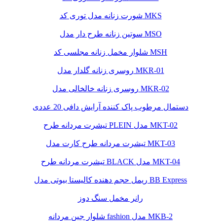
شورت زنانه مدل توری کد MKS
سوتین زنانه طرح دار مدل MSO
شلوار مخمل زنانه مجلسی کد MSH
روسری زنانه گلدار مدل MKR-01
روسری زنانه خالخالی مدل MKR-02
دستمال مرطوب پاک کننده آرایش دافی 20 عددی
تیشرت مردانه طرح PLEIN مدل MKT-02
تیشرت مردانه طرح کارت مدل MKT-03
تیشرت مردانه طرح BLACK مدل MKT-04
ریمل حجم دهنده کالیستا بیوتی مدل BB Express
رانر مخمل سنگ دوز
شلوار جین مردانه fashion مدل MKB-2