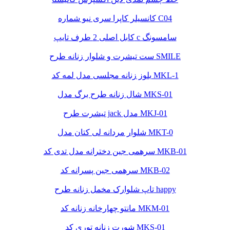
کانسیلر کاپرا سری نیو شماره C04
کابل اصلی 2 طرف تایپ c سامسونگ
ست تیشرت و شلوار زنانه طرح SMILE
بلوز زنانه مجلسی مدل لمه کد MKL-1
شال زنانه طرح برگ مدل MKS-01
تیشرت طرح jack مدل MKJ-01
شلوار مردانه لی کتان مدل MKT-0
سرهمی جین دخترانه مدل تدی کد MKB-01
سرهمی جین پسرانه کد MKB-02
تاپ شلوارک مخمل زنانه طرح happy
مانتو چهارخانه زنانه کد MKM-01
شورت زنانه توری کد MKS-01