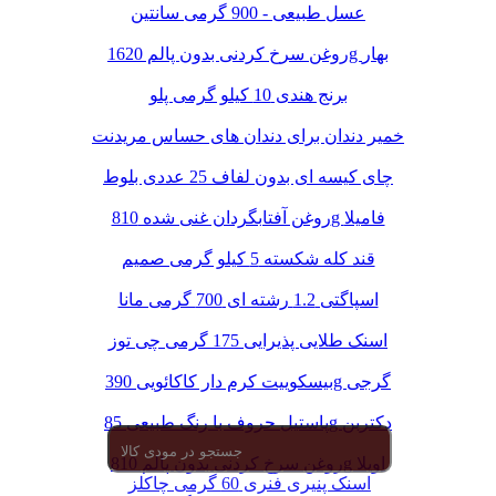
عسل طبیعی - 900 گرمی سانتین
روغن سرخ کردنی بدون پالم 1620g بهار
برنج هندی 10 کیلو گرمی پلو
خمیر دندان برای دندان های حساس مریدنت
چای کیسه ای بدون لفاف 25 عددی بلوط
روغن آفتابگردان غنی شده 810g فامیلا
قند کله شکسته 5 کیلو گرمی صمیم
اسپاگتی 1.2 رشته ای 700 گرمی مانا
اسنک طلایی پذیرایی 175 گرمی چی توز
بیسکوییت کرم دار کاکائویی 390g گرجی
پاستیل حروف با رنگ طبیعی 85g دکتربن
روغن سرخ کردنی بدون پالم 810g اویلا
اسنک پنیری فنری 60 گرمی چاکلز