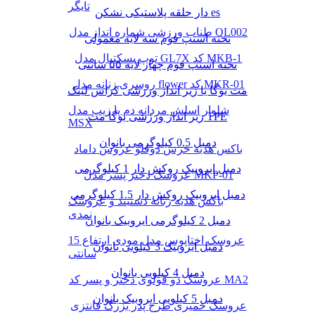
تایگر
دار حلقه پلاستیکی نشکن es
طناب ورزشی شماره انداز مدل QL002
تخته استپ فوم سه لایه معمولی
توپ بسکتبال مدل GL7X کد MKB-1
تخته استپ فوم چهار لایه ۵۵ سانتی
روسری زنانه مدل flower کد MKR-01
مت یوگا یا زیر انداز ورزشی کراس لینک
شلوار اسلش مردانه دم پا زیپ مدل
زیر انداز ورزشی یوگا مت TPE
MSX
دمبل 0.5 کیلوگرمی بانوان
باکس هدیه خرس دوقلو عروس داماد
دمبل ایروبیک روکش‌ دار 1 کیلوگرمی
عروسک دختر پسر مدل MKP-01
دمبل ایروبیک روکش‌ دار 1.5 کیلوگرمی
باکس هدیه زنانه دستبند و عروسک
نمدی
دمبل 2 کیلوگرمی ایروبیک بانوان
عروسک اختاپوس مدل مودی ارتفاع 15
دمبل ایروبیک 3 کیلویی بانوان
سانتی
دمبل 4 کیلویی بانوان
عروسک دو قولوی دختر و پسر کد MA2
دمبل 5 کیلویی ایروبیک بانوان
عروسک خمیری طرح پدر بزرگ فانتزی