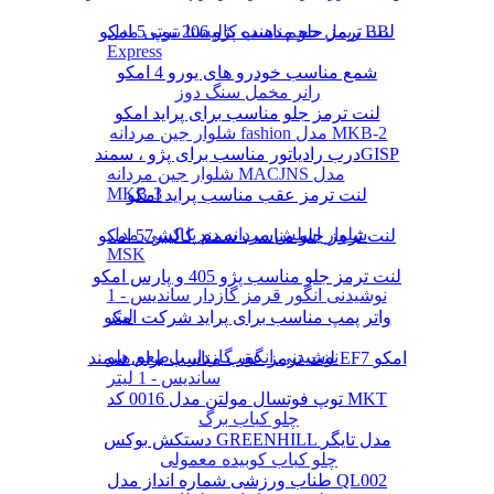
لنت ترمز جلو مناسب پژو 206 تیپ 5 امکو
ریمل حجم دهنده کالیستا بیوتی مدل BB
Express
شمع مناسب خودرو های یورو 4 امکو
رانر مخمل سنگ دوز
لنت ترمز جلو مناسب برای پراید امکو
شلوار جین مردانه fashion مدل MKB-2
درب رادیاتور مناسب برای پژو ، سمندGISP
شلوار جین مردانه MACJNS مدل
MKB-3
لنت ترمز عقب مناسب پراید امکو
شلوار اسلش مردانه دم پا کشی مدل
لنت ترمز جلو مناسب سمند کالیبر57 امکو
MSK
لنت ترمز جلو مناسب پژو 405 و پارس امکو
نوشیدنی انگور قرمز گازدار ساندیس - 1
لیتر
واتر پمپ مناسب برای پراید شرکت امکو
نوشیدنی انگور گازدار با طعم هلو
لنت ترمز عقب مناسب برای سمند EF7 امکو
ساندیس - 1 لیتر
توپ فوتسال مولتن مدل 0016 کد MKT
چلو کباب برگ
دستکش بوکس GREENHILL مدل تایگر
چلو کباب کوبیده معمولی
طناب ورزشی شماره انداز مدل QL002