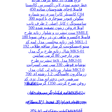
خط چشم نمدی لاین اکسپرس کالیستا
چای هندوستان ساده 450g فامیلا
کانسیلر کاپرا سری نیو شماره C04
پودر سوخاری با ادویه 300g پنگوئن
کابل اصلی 2 طرف تایپ c سامسونگ
روغن زیتون تصفیه شده 500g اویلا
ست تیشرت و شلوار زنانه طرح SMILE
کنسرو ماهی تن در روغن سویا 180g فامیلا
بلوز زنانه مجلسی مدل لمه کد MKL-1
بیسکوییت کرمدار ساقه طلایی 192g مینو
شال زنانه طرح برگ مدل MKS-01
پودر دارچین 80 گرمی سانتین
تیشرت طرح jack مدل MKJ-01
نوشابه قوطی 330 سی سی اسپرایت
شلوار مردانه لی کتان مدل MKT-0
اسپاگتی 1.2 رشته ای 700g زرماکرون
سرهمی جین دخترانه مدل تدی کد
روغن سرخ کردنی 1350 گرمی فامیلا
MKB-01
نی نبات ساده 1 کیلو گرمی هم خوان
سرهمی جین پسرانه کد MKB-02
پودر قهوه فوری 10 عددی 1*3 نسکافه
تاپ شلوارک مخمل زنانه طرح happy
بیسکوییت چمک سرای 276g آناتا
مانتو چهارخانه زنانه کد MKM-01