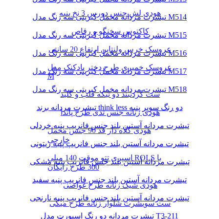
هودی لش جنس دورس 3 نخ پنبه
تیشرت مردانه مخمل کبریتی سه رنگ مدل M514
کاکتوس سخنگو و رقاص
تیشرت مردانه مخمل کبریتی سه رنگ مدل M515
عروسک خرس ولنتاین ارتفاع 20 سانتی
تیشرت مردانه مخمل کبریتی سه رنگ مدل M516
عروسک خمیری طرح دختر بادکنک مدل
تیشرت مردانه مخمل کبریتی سه رنگ مدل M517
M
تیشرت مردانه مخمل کبریتی سه رنگ مدل M518
ست گردنبند دو تیکه قلب و کلید
تیشرت مردانه برند think less دو رنگ سوپر پنبه
هودی زنانه جنس تدی طرح پاندا
تیشرت مردانه آستین بلند جنس فانریپ پنبه خردلی
هودی کلاه دار قد 90 جنس مخمل
خارجی
تیشرت مردانه آستین بلند جنس فانریپ پنبه زیتونی
اسپری تتو موقت 140 میلی ROLS با
تیشرت مردانه آستین بلند جنس فانریپ پنبه مشکی
300 طرح رایگان
تیشرت مردانه آستین بلند جنس فانریپ پنبه سفید
هودی شیک زنانه طرح غواصی
تیشرت مردانه آستین بلند جنس فانریپ پنبه نارنجی
ست سویشرت شلوار زنانه طرح میکی
تیشرت مردانه دو رنگ اسپورت مدل T3-211