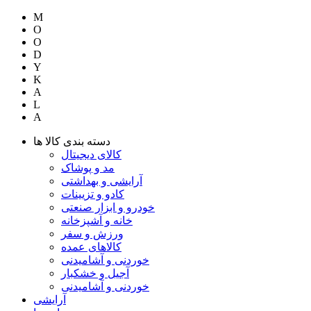
M
O
O
D
Y
K
A
L
A
دسته بندی کالا ها
کالای دیجیتال
مد و پوشاک
آرایشی و بهداشتی
کادو و تزیینات
خودرو و ابزار صنعتی
خانه و آشپزخانه
ورزش و سفر
کالاهای عمده
خوردنی و آشامیدنی
آجیل و خشکبار
خوردنی و آشامیدنی
آرایشی