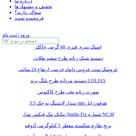
درباره ما
تخفیف و پیشنهاد ها
سوالی دارید؟
فروشنده شوید
ورود | ثبت نام
اسنک پنیری فنری 60 گرمی چاکلز
دستبند شیک زنانه طرح سفید طلایی
عروسک ست عروس داماد خرسی ارتفاع 24 سانتی
دستبند مردانه طرح پلنگ برند LOLIAS
شورت زنانه نخی طرح کاکتوس
مبدل لایتنینگ به جک 3.5 mm هدفون اپل
پنکیک مک فیکس مدل Studio Fix شماره NC30
برنج طارم شکسته معطر 5 کیلوگرمی آذوقه