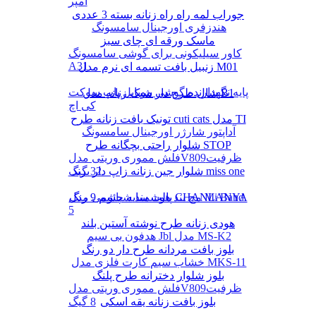
آمپر
جوراب لمه راه راه زنانه بسته 3 عددی
هندزفری اورجینال سامسونگ
ماسک ورقه ای چای سبز
کاور سیلیکونی برای گوشی سامسونگ
A31
زنبیل بافت تسمه ای نرم مدل M01
پایه نگهدارنده گوشی موبایل پاپ سوکت
شال طرح دار شیک زنانه مدل B1
کی اچ
تونیک بافت زنانه طرح cuti cats مدل TI
آداپتور شارژر اورجینال سامسونگ
شلوار راحتی بچگانه طرح STOP
فلش مموری وریتی مدلV809ظرفیت
شلوار جین زنانه زاپ دار برند miss one
32 گیگ
پالت سایه چشم 9 رنگ CHANLANYA
مچ بند هوشمند شیائومی مدل Mi Band
5
هودی زنانه طرح نوشته آستین بلند
هدفون بی سیم Jbl مدل MS-K2
بلوز بافت مردانه طرح دار دو رنگ
خشاب سیم کارت فلزی مدل MKS-11
بلوز شلوار دخترانه طرح پلنگ
فلش مموری وریتی مدلV809ظرفیت
بلوز بافت زنانه یقه اسکی
8 گیگ