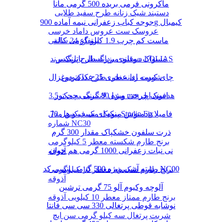
ماکرونی فرمی بریده 500 گرمی مانا
دستبند شیک زنانه طرح سفید طلایی
جوجه کباب زعفرانی نیمه آماده 900g کیمبال
عروسک ست عروس داماد خرسی
ماست کم چرب 1.9 کیلو گرمی کاله
ارتفاع 24 سانتی
دستبند مردانه طرح پلنگ برند LOLIAS
مسواک دوقلوی بزرگسال پاتریکس
چای کیسه ای عطری 25 عددی دوغزال
شورت زنانه نخی طرح کاکتوس
مبدل لایتنینگ به جک 3.5 mm هدفون اپل
اسنک چرخی ویژه 80 گرمی چی توز
دمنوش میوه ای سیب و هل 70g فامیلا
پنکیک مک فیکس مدل Studio Fix
شماره NC30
ذرت سلفون خشکپاک مقدار 300 گرم
برنج طارم شکسته معطر 5 کیلوگرمی
نی نبات زعفرانی 1000 گرمی هم خوان
آذوقه
رشته آشی ویژه 500 گرمی انسی کد NC00
برنج طارم شکسته معطر 10 کیلوگرمی
آذوقه
آلوچه وکیوم آلو 75 گرمی ترشین
برنج طارم ممتاز معطر 10 کیلویی آذوقه
نوشابه قوطی پرتغالی 330 سی سی فانتا
شربت پرتغال سه کیلو گرمی سن ایچ