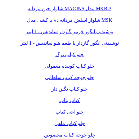
شلوار جین مردانه MACJNS مدل MKB-3
شلوار اسلش مردانه دم پا کشی مدل MSK
نوشیدنی انگور قرمز گازدار ساندیس - 1 لیتر
نوشیدنی انگور گازدار با طعم هلو ساندیس - 1 لیتر
چلو کباب برگ
چلو کباب کوبیده معمولی
چلو جوجه کباب سلطانی
چلو کباب نگین دار
کباب بناب
چلو آجی کباب
چلو کباب ماهی
چلو جوجه کباب مخصوص