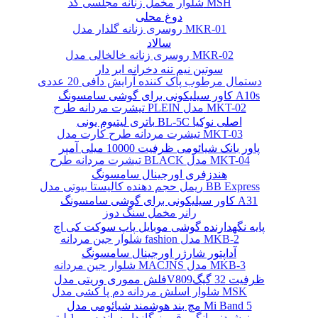
شلوار مخمل زنانه مجلسی کد MSH
دوغ محلی
روسری زنانه گلدار مدل MKR-01
سالاد
روسری زنانه خالخالی مدل MKR-02
سوتین نیم تنه دخرانه ابر دار
دستمال مرطوب پاک کننده آرایش دافی 20 عددی
کاور سیلیکونی برای گوشی سامسونگ A10s
تیشرت مردانه طرح PLEIN مدل MKT-02
باتری لیتیوم یونی BL-5C اصلی نوکیا
تیشرت مردانه طرح کارت مدل MKT-03
پاور بانک شیائومی ظرفیت 10000 میلی آمپر
تیشرت مردانه طرح BLACK مدل MKT-04
هندزفری اورجینال سامسونگ
ریمل حجم دهنده کالیستا بیوتی مدل BB Express
کاور سیلیکونی برای گوشی سامسونگ A31
رانر مخمل سنگ دوز
پایه نگهدارنده گوشی موبایل پاپ سوکت کی اچ
شلوار جین مردانه fashion مدل MKB-2
آداپتور شارژر اورجینال سامسونگ
شلوار جین مردانه MACJNS مدل MKB-3
فلش مموری وریتی مدلV809ظرفیت 32 گیگ
شلوار اسلش مردانه دم پا کشی مدل MSK
مچ بند هوشمند شیائومی مدل Mi Band 5
نوشیدنی انگور قرمز گازدار ساندیس - 1 لیتر