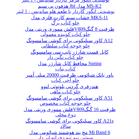
هدفون بی سیم Jbl مدل MS-K2
نوشیدنی انگور گازدار با طعم هلو ساندیس - 1 لیتر
خشاب سیم کارت فلزی مدل MKS-11
چلو کباب برگ
فلش مموری وریتی مدلV809ظرفیت 8 گیگ
چلو کباب کوبیده معمولی
کاور سیلیکونی برای گوشی سامسونگ A12
چلو جوجه کباب سلطانی
کابل فست شارژر تایپ سی سامسونگ
چلو کباب نگین دار
محافظ کابل شارژر مدل Spring
کباب بناب
پاور بانک شیائومی ظرفیت 20000 میلی آمپر
چلو آجی کباب
هندزفری گردنی بلوتوثی لنوو
چلو کباب ماهی
کاور سیلیکونی برای گوشی سامسونگ A51
چلو جوجه کباب مخصوص
فلش مموری وریتی مدلV809ظرفیت 16 گیگ
دوغ محلی
کاور سیلیکونی برای گوشی سامسونگ A21s
سالاد
مچ بند هوشمند شیائومی مدل Mi Band 6
سوتین نیم تنه دخرانه ابر دار