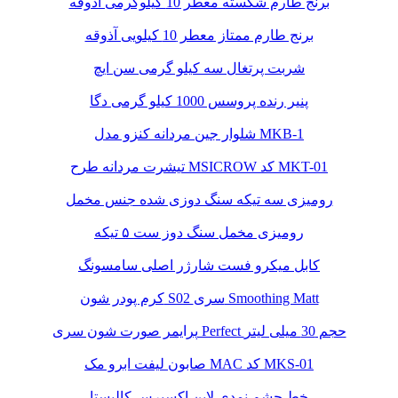
برنج طارم شکسته معطر 10 کیلوگرمی آذوقه
برنج طارم ممتاز معطر 10 کیلویی آذوقه
شربت پرتغال سه کیلو گرمی سن ایچ
پنیر رنده پروسس 1000 کیلو گرمی دگا
شلوار جین مردانه کنزو مدل MKB-1
تیشرت مردانه طرح MSICROW کد MKT-01
رومیزی سه تیکه سنگ دوزی شده جنس مخمل
رومیزی مخمل سنگ دوز ست ۵ تیکه
کابل میکرو فست شارژر اصلی سامسونگ
کرم پودر شون S02 سری Smoothing Matt
پرایمر صورت شون سری Perfect حجم 30 میلی لیتر
صابون لیفت ابرو مک MAC کد MKS-01
خط چشم نمدی لاین اکسپرس کالیستا