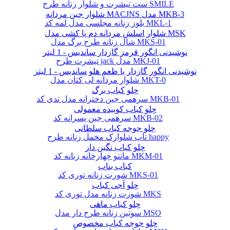
ست تیشرت و شلوار زنانه طرح SMILE
شلوار جین مردانه MACJNS مدل MKB-3
بلوز زنانه مجلسی مدل لمه کد MKL-1
شلوار اسلش مردانه دم پا کشی مدل MSK
شال زنانه طرح برگ مدل MKS-01
نوشیدنی انگور قرمز گازدار ساندیس - 1 لیتر
تیشرت طرح jack مدل MKJ-01
نوشیدنی انگور گازدار با طعم هلو ساندیس - 1 لیتر
شلوار مردانه لی کتان مدل MKT-0
چلو کباب برگ
سرهمی جین دخترانه مدل تدی کد MKB-01
چلو کباب کوبیده معمولی
سرهمی جین پسرانه کد MKB-02
چلو جوجه کباب سلطانی
تاپ شلوارک مخمل زنانه طرح happy
چلو کباب نگین دار
مانتو چهارخانه زنانه کد MKM-01
کباب بناب
شورت زنانه توری کد MKS-01
چلو آجی کباب
شورت زنانه مدل توری کد MKS
چلو کباب ماهی
سوتین زنانه طرح دار مدل MSO
چلو جوجه کباب مخصوص