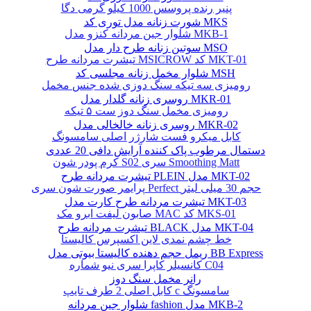
پنیر رنده پروسس 1000 کیلو گرمی دگا
شورت زنانه مدل توری کد MKS
شلوار جین مردانه کنزو مدل MKB-1
سوتین زنانه طرح دار مدل MSO
تیشرت مردانه طرح MSICROW کد MKT-01
شلوار مخمل زنانه مجلسی کد MSH
رومیزی سه تیکه سنگ دوزی شده جنس مخمل
روسری زنانه گلدار مدل MKR-01
رومیزی مخمل سنگ دوز ست ۵ تیکه
روسری زنانه خالخالی مدل MKR-02
کابل میکرو فست شارژر اصلی سامسونگ
دستمال مرطوب پاک کننده آرایش دافی 20 عددی
کرم پودر شون S02 سری Smoothing Matt
تیشرت مردانه طرح PLEIN مدل MKT-02
پرایمر صورت شون سری Perfect حجم 30 میلی لیتر
تیشرت مردانه طرح کارت مدل MKT-03
صابون لیفت ابرو مک MAC کد MKS-01
تیشرت مردانه طرح BLACK مدل MKT-04
خط چشم نمدی لاین اکسپرس کالیستا
ریمل حجم دهنده کالیستا بیوتی مدل BB Express
کانسیلر کاپرا سری نیو شماره C04
رانر مخمل سنگ دوز
کابل اصلی 2 طرف تایپ c سامسونگ
شلوار جین مردانه fashion مدل MKB-2