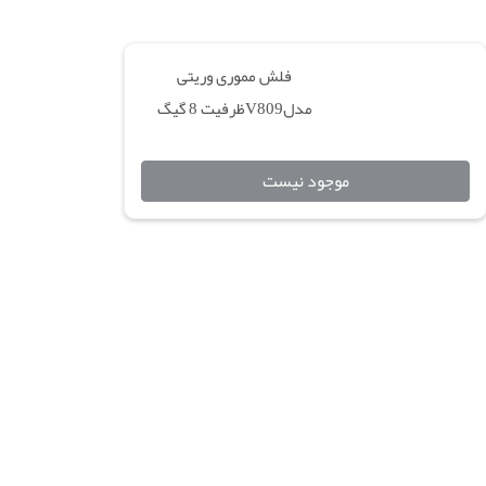
فلش مموری وریتی
مدلV809ظرفیت 8 گیگ
موجود نیست