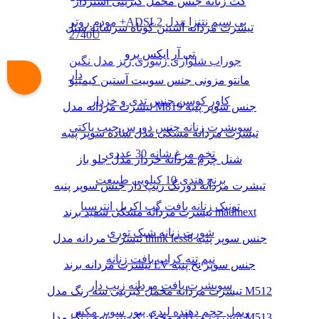
کت زنانه جنس مخمل کبریتی آستردار
مودم روتر +ADSL2 بی سیم نتنزا مدل
تیشرت مردانه آستین کوتاه سرشانه شنل
2740U
تی آر ایکس پرو
جوراب شلواری زنبوری ریز مدل نگین
دار
مانتو مزونی جنس سوییت آستین کیمینو
کاور کوسن جنس تدی و خزدار
تیشرت مردانه مدل M819 جنس سوپر پنبه
سویشرت زنانه جنس دورس جیب پاکتی
تیشرت مردانه مشکی مدل ساده سوپر پنبه
تخم مرغ شانه 30 عددی
شنل چرم مردانه خزدار مدل جلو باز
برنج هندی 10 کیلویی طبیعت
تیشرت مردانه دورنگ زیپ دار جنس سوپر پنبه
تونیک زنانه بافت گپ اکریل انترسیا
تیشرت مردانه مشکی سفید برند madmext
شورت زنانه شیک توری
تیشرت مردانه مدل think less8 جنس سوپر پنبه
نیم تنه کراپ بافت زنانه
تیشرت مردانه برند LV جنس سوپر نخ پنبه
سویشرت بافت مردانه زیپ دار
تیشرت مردانه مخمل کبریتی سه رنگ مدل M512
ریمل حجم دهنده لیدی پیور سوپر مکس
تیشرت مردانه مخمل کبریتی سه رنگ مدل M513