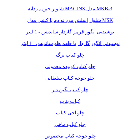
شلوار جین مردانه MACJNS مدل MKB-3
شلوار اسلش مردانه دم پا کشی مدل MSK
نوشیدنی انگور قرمز گازدار ساندیس - 1 لیتر
نوشیدنی انگور گازدار با طعم هلو ساندیس - 1 لیتر
چلو کباب برگ
چلو کباب کوبیده معمولی
چلو جوجه کباب سلطانی
چلو کباب نگین دار
کباب بناب
چلو آجی کباب
چلو کباب ماهی
چلو جوجه کباب مخصوص