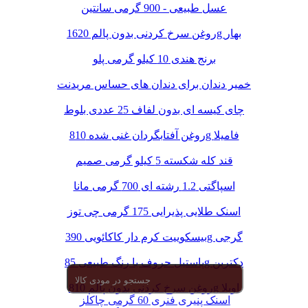
عسل طبیعی - 900 گرمی سانتین
روغن سرخ کردنی بدون پالم 1620g بهار
برنج هندی 10 کیلو گرمی پلو
خمیر دندان برای دندان های حساس مریدنت
چای کیسه ای بدون لفاف 25 عددی بلوط
روغن آفتابگردان غنی شده 810g فامیلا
قند کله شکسته 5 کیلو گرمی صمیم
اسپاگتی 1.2 رشته ای 700 گرمی مانا
اسنک طلایی پذیرایی 175 گرمی چی توز
بیسکوییت کرم دار کاکائویی 390g گرجی
پاستیل حروف با رنگ طبیعی 85g دکتربن
روغن سرخ کردنی بدون پالم 810g اویلا
اسنک پنیری فنری 60 گرمی چاکلز