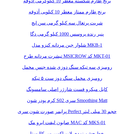
برنج طارم شکسته معطر 10 کیلوگرمی آذوقه
برنج طارم ممتاز معطر 10 کیلویی آذوقه
شربت پرتغال سه کیلو گرمی سن ایچ
پنیر رنده پروسس 1000 کیلو گرمی دگا
شلوار جین مردانه کنزو مدل MKB-1
تیشرت مردانه طرح MSICROW کد MKT-01
رومیزی سه تیکه سنگ دوزی شده جنس مخمل
رومیزی مخمل سنگ دوز ست ۵ تیکه
کابل میکرو فست شارژر اصلی سامسونگ
کرم پودر شون S02 سری Smoothing Matt
پرایمر صورت شون سری Perfect حجم 30 میلی لیتر
صابون لیفت ابرو مک MAC کد MKS-01
خط چشم نمدی لاین اکسپرس کالیستا