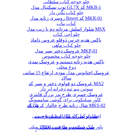
چلو جوجه کباب سلطانی
توپ بسکتبال مدل GL7X کد MKB-1
چلو کباب نگین دار
روسری زنانه مدل flower کد MKR-01
کباب بناب
شلوار اسلش مردانه دم پا زیپ مدل MSX
چلو آجی کباب
باکس هدیه خرس دوقلو عروس داماد
چلو کباب ماهی
عروسک دختر پسر مدل MKP-01
چلو جوجه کباب مخصوص
باکس هدیه زنانه دستبند و عروسک نمدی
دوغ محلی
عروسک اختاپوس مدل مودی ارتفاع 15 سانتی
سالاد
عروسک دو قولوی دختر و پسر کد MA2
سوتین نیم تنه دخرانه ابر دار
عروسک خمیری طرح پدر بزرگ فانتزی
کاور سیلیکونی برای گوشی سامسونگ
A10s
شال زنانه طرح خالدار کرمی کد MKS-02
باتری لیتیوم یونی BL-5C اصلی نوکیا
شلوار پسرانه مدل اسلش 6 جیب
پاور بانک شیائومی ظرفیت 10000 میلی
ست دستبند و ساعت دیجیتالی