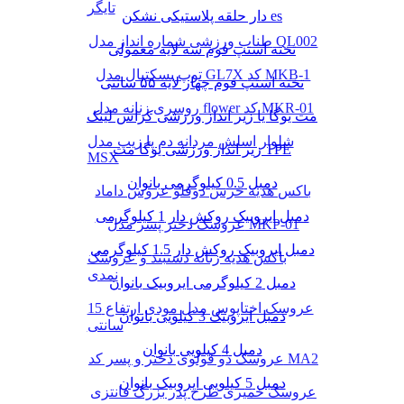
تایگر
دار حلقه پلاستیکی نشکن es
طناب ورزشی شماره انداز مدل QL002
تخته استپ فوم سه لایه معمولی
توپ بسکتبال مدل GL7X کد MKB-1
تخته استپ فوم چهار لایه ۵۵ سانتی
روسری زنانه مدل flower کد MKR-01
مت یوگا یا زیر انداز ورزشی کراس لینک
شلوار اسلش مردانه دم پا زیپ مدل
زیر انداز ورزشی یوگا مت TPE
MSX
دمبل 0.5 کیلوگرمی بانوان
باکس هدیه خرس دوقلو عروس داماد
دمبل ایروبیک روکش‌ دار 1 کیلوگرمی
عروسک دختر پسر مدل MKP-01
دمبل ایروبیک روکش‌ دار 1.5 کیلوگرمی
باکس هدیه زنانه دستبند و عروسک
نمدی
دمبل 2 کیلوگرمی ایروبیک بانوان
عروسک اختاپوس مدل مودی ارتفاع 15
دمبل ایروبیک 3 کیلویی بانوان
سانتی
دمبل 4 کیلویی بانوان
عروسک دو قولوی دختر و پسر کد MA2
دمبل 5 کیلویی ایروبیک بانوان
عروسک خمیری طرح پدر بزرگ فانتزی