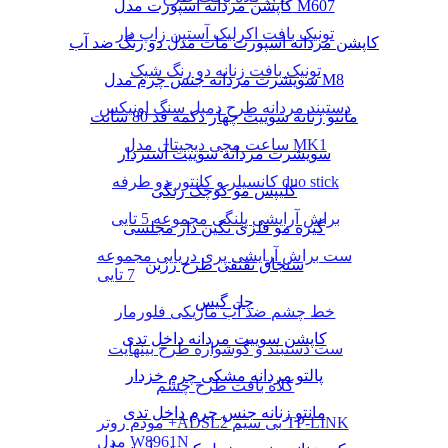
کاپشن مردانه اسپورت مدل M607
تونیک بافت اکرلیک آستین زاپ دار
کاپشن مردانه اسپورت مات مدل دو رنگ ضد آب
تونیک بافت زنانه دو رنگ شیک
سویشرت مردانه جنس چرم مدل M8
دستبند مردانه طرح دمبل سنگ اونیکس
مانتو زنانه سوییت چهار دکمه قد 80 سانت
ساعت مچی دیجیتال مدل MK1
سویشرت مردانه سوییت آستردار
کانسیلر و کانتور دو طرفه duo stick
کلیپس مو کوچک رنگی
براش آرایشی پلنگی مجموعه 5 تایی
گیره مو فلزی نگین دار مجلسی
ست براش آرایشی پری دریایی مجموعه
سنجاق تقتقی طرح رزین
7 تایی
چل گیس
خط چشم ضد آب ماژیکی فلورمار
کاپشن سوییت مردانه داخل تدی
ست دستبند و گوشواره طرح بینهایت
پالتو مردانه مشکی چرم خزدار
کلاه بافت طرح چشم
مانتو زنانه جنس چرم داخل تدی
مودم روتر +ADSL2 بی سیم TP-LINK
مدل W8961N