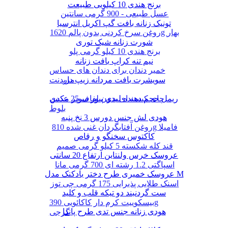
برنج هندی 10 کیلویی طبیعت
عسل طبیعی - 900 گرمی سانتین
تونیک زنانه بافت گپ اکریل انترسیا
روغن سرخ کردنی بدون پالم 1620g بهار
شورت زنانه شیک توری
برنج هندی 10 کیلو گرمی پلو
نیم تنه کراپ بافت زنانه
خمیر دندان برای دندان های حساس
سویشرت بافت مردانه زیپ دار
مریدنت
ریمل حجم دهنده لیدی پیور سوپر مکس
چای کیسه ای بدون لفاف 25 عددی
بلوط
هودی لش جنس دورس 3 نخ پنبه
روغن آفتابگردان غنی شده 810g فامیلا
کاکتوس سخنگو و رقاص
قند کله شکسته 5 کیلو گرمی صمیم
عروسک خرس ولنتاین ارتفاع 20 سانتی
اسپاگتی 1.2 رشته ای 700 گرمی مانا
عروسک خمیری طرح دختر بادکنک مدل M
اسنک طلایی پذیرایی 175 گرمی چی توز
ست گردنبند دو تیکه قلب و کلید
بیسکوییت کرم دار کاکائویی 390g
هودی زنانه جنس تدی طرح پاندا
گرجی