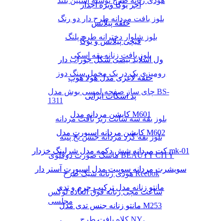
هودی زنانه طرح نوشته آستین بلند
آجر یوگا ویژه آجدار
بلوز بافت مردانه طرح دار دو رنگ
حلقه پیلاتس
بلوز شلوار دخترانه طرح پلنگ
قیچی پیلاتس و یوگا
بلوز بافت زنانه یقه اسکی
ول اسلاید بیضی شکل جوراب دار
رومیزی یک در یک مخمل سنگ دوز
حلقه لاغری مدل هولا هوپ
چای ساز صفحه لمسی بوش مدل BS-
پد اسکات ایرانی
1311
کاپشن مردانه مدل M601
بلوز یقه سه سانت ریز بافت مردانه
کاپشن مردانه اسپورت مدل M602
بلوز یقه گرد مردانه جنس نخ پنبه
کت مردانه شش دکمه مدل شرلینگ خزدار mk-01
ماسک صورت دوقلوی BEAUTY CITY
سویشرت مردانه سوییت مدل اسپورت آستر دار
هودی زنانه شیک طرح Reebok
مانتو زنانه مدل ترکیب چرم و تدی
ساعت مچی زنانه فوق العاده لوکس
مجلسی
مانتو زنانه جنس تدی مدل M253
کلاه بافت طرح NY