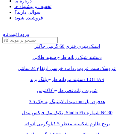
درباره ما
تخفیف و پیشنهاد ها
سوالی دارید؟
فروشنده شوید
ورود | ثبت نام
اسنک پنیری فنری 60 گرمی چاکلز
دستبند شیک زنانه طرح سفید طلایی
عروسک ست عروس داماد خرسی ارتفاع 24 سانتی
دستبند مردانه طرح پلنگ برند LOLIAS
شورت زنانه نخی طرح کاکتوس
مبدل لایتنینگ به جک 3.5 mm هدفون اپل
پنکیک مک فیکس مدل Studio Fix شماره NC30
برنج طارم شکسته معطر 5 کیلوگرمی آذوقه