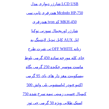
شارژر دیواری مدل LCD USB
هندزفری تایپ سی Mcdodo HP-750
هندزفری ivon کد MKH-450
شارژر اوریجینال سوزنی نوکیا
کابل تبدیل لایتنینگ به AUX اپل
تی شرت طرح OFF WHITE زنانه
چای کله مورچه ساده 450 گرمی بلوط
ماست موسیر چکیده 250 گرمی پگاه
بیسکوییت مغز دار های بای 95 گرمی
پودر لباسشویی پلی واش 500g اکتیو
سیب زمینی نیمه سرخ شده 750g کیمبال
اسنک طلایی ویژه 50 گرمی چی توز