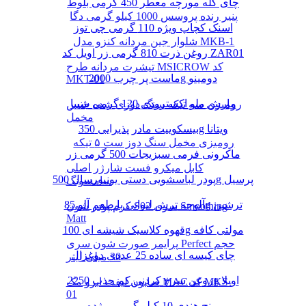
چای کله مورچه معطر 450 گرمی بلوط
پنیر رنده پروسس 1000 کیلو گرمی دگا
اسنک کچاپ ویژه 110 گرمی چی توز
شلوار جین مردانه کنزو مدل MKB-1
روغن ذرت 810 گرمی زر اویل کد ZAR01
تیشرت مردانه طرح MSICROW کد
ماست پر چرب 2000g دومینو
MKT-01
مارش ملو اکسترودی 120 گرمی شیبا
رومیزی سه تیکه سنگ دوزی شده جنس
مخمل
بیسکوییت مادر پذیرایی 350g ویتانا
رومیزی مخمل سنگ دوز ست ۵ تیکه
ماکرونی فرمی سبزیجات 500 گرمی زر
کابل میکرو فست شارژر اصلی
پودر لباسشویی دستی یونیورسال 500g پرسیل
سامسونگ
آلوچه ترش لیوانی با طعم آلو 85g ترشین
کرم پودر شون S02 سری Smoothing
Matt
قهوه کلاسیک شیشه ای 100g مولتی کافه
پرایمر صورت شون سری Perfect حجم
چای کیسه ای ساده 25 عددی دوغزال
30 میلی لیتر
روغن سرخ کردنی کم جذب 2250g اویلا
صابون لیفت ابرو مک MAC کد MKS-
01
برنج هندی 10 کیلو گرمی مژده