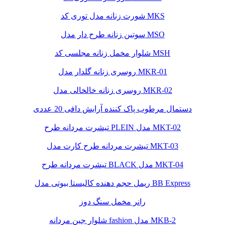
شورت زنانه مدل توری کد MKS
سوتین زنانه طرح دار مدل MSO
شلوار مخمل زنانه مجلسی کد MSH
روسری زنانه گلدار مدل MKR-01
روسری زنانه خالخالی مدل MKR-02
دستمال مرطوب پاک کننده آرایش دافی 20 عددی
تیشرت مردانه طرح PLEIN مدل MKT-02
تیشرت مردانه طرح کارت مدل MKT-03
تیشرت مردانه طرح BLACK مدل MKT-04
ریمل حجم دهنده کالیستا بیوتی مدل BB Express
رانر مخمل سنگ دوز
شلوار جین مردانه fashion مدل MKB-2