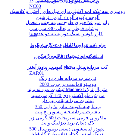
رانر میز غذا خوری جنس مخمل
رشته آشی ویژه 500 گرمی انسی کد
NC00
رومیزی سه تیکه لمه اکلیلی برای مبل های راحتی و کلاسیک
آلوچه وکیوم آلو 75 گرمی ترشین
رانر میز غذاخوری طرح سرمه جنس مخمل
نوشابه قوطی پرتغالی 330 سی سی
کاور کوسن سنگ دوز بسته دو عددی
فانتا
رومیزی لمه اکلیلی سه تیکه شیک
چای کله مورچه معطر 450 گرمی بلوط
دمکنی و دستمال قابلمه 5 تیکه
اسنک کچاپ ویژه 110 گرمی چی توز
کت مردانه مدل مخمل سوییت بدون آستر
روغن ذرت 810 گرمی زر اویل کد
ZAR01
تی شرت مردانه طرح دو رنگ
ماست پر چرب 2000g دومینو
تیشرت مردانه برند Madmext متریال ترک
مارش ملو اکسترودی 120 گرمی شیبا
تیشرت مردانه یقه زیپ دار
بیسکوییت مادر پذیرایی 350g ویتانا
تیشرت مردانه جنس سوپر نخ پنبه
ماکرونی فرمی سبزیجات 500 گرمی زر
لاک دندان برند دیزلینگ وایت
پودر لباسشویی دستی یونیورسال 500g
تونیک آستین کوتاه زنانه طرح گارفیلد
پرسیل