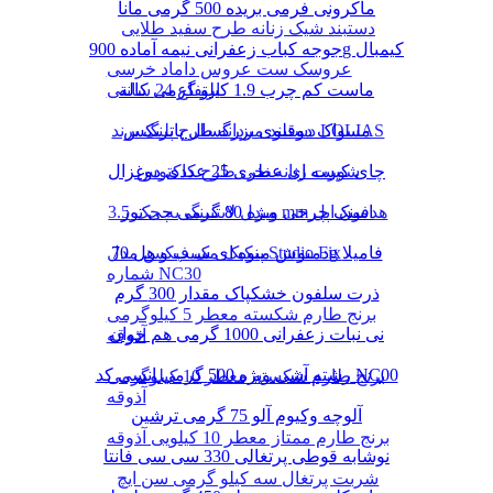
ماکرونی فرمی بریده 500 گرمی مانا
دستبند شیک زنانه طرح سفید طلایی
جوجه کباب زعفرانی نیمه آماده 900g کیمبال
عروسک ست عروس داماد خرسی
ماست کم چرب 1.9 کیلو گرمی کاله
ارتفاع 24 سانتی
دستبند مردانه طرح پلنگ برند LOLIAS
مسواک دوقلوی بزرگسال پاتریکس
چای کیسه ای عطری 25 عددی دوغزال
شورت زنانه نخی طرح کاکتوس
مبدل لایتنینگ به جک 3.5 mm هدفون اپل
اسنک چرخی ویژه 80 گرمی چی توز
دمنوش میوه ای سیب و هل 70g فامیلا
پنکیک مک فیکس مدل Studio Fix
شماره NC30
ذرت سلفون خشکپاک مقدار 300 گرم
برنج طارم شکسته معطر 5 کیلوگرمی
نی نبات زعفرانی 1000 گرمی هم خوان
آذوقه
رشته آشی ویژه 500 گرمی انسی کد NC00
برنج طارم شکسته معطر 10 کیلوگرمی
آذوقه
آلوچه وکیوم آلو 75 گرمی ترشین
برنج طارم ممتاز معطر 10 کیلویی آذوقه
نوشابه قوطی پرتغالی 330 سی سی فانتا
شربت پرتغال سه کیلو گرمی سن ایچ