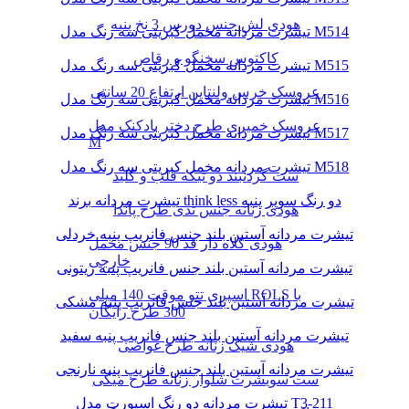
هودی لش جنس دورس 3 نخ پنبه
تیشرت مردانه مخمل کبریتی سه رنگ مدل M514
کاکتوس سخنگو و رقاص
تیشرت مردانه مخمل کبریتی سه رنگ مدل M515
عروسک خرس ولنتاین ارتفاع 20 سانتی
تیشرت مردانه مخمل کبریتی سه رنگ مدل M516
عروسک خمیری طرح دختر بادکنک مدل
تیشرت مردانه مخمل کبریتی سه رنگ مدل M517
M
تیشرت مردانه مخمل کبریتی سه رنگ مدل M518
ست گردنبند دو تیکه قلب و کلید
تیشرت مردانه برند think less دو رنگ سوپر پنبه
هودی زنانه جنس تدی طرح پاندا
تیشرت مردانه آستین بلند جنس فانریپ پنبه خردلی
هودی کلاه دار قد 90 جنس مخمل
خارجی
تیشرت مردانه آستین بلند جنس فانریپ پنبه زیتونی
اسپری تتو موقت 140 میلی ROLS با
تیشرت مردانه آستین بلند جنس فانریپ پنبه مشکی
300 طرح رایگان
تیشرت مردانه آستین بلند جنس فانریپ پنبه سفید
هودی شیک زنانه طرح غواصی
تیشرت مردانه آستین بلند جنس فانریپ پنبه نارنجی
ست سویشرت شلوار زنانه طرح میکی
تیشرت مردانه دو رنگ اسپورت مدل T3-211