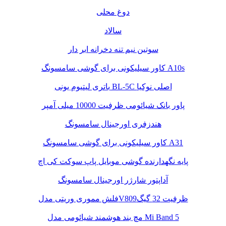
دوغ محلی
سالاد
سوتین نیم تنه دخرانه ابر دار
کاور سیلیکونی برای گوشی سامسونگ A10s
باتری لیتیوم یونی BL-5C اصلی نوکیا
پاور بانک شیائومی ظرفیت 10000 میلی آمپر
هندزفری اورجینال سامسونگ
کاور سیلیکونی برای گوشی سامسونگ A31
پایه نگهدارنده گوشی موبایل پاپ سوکت کی اچ
آداپتور شارژر اورجینال سامسونگ
فلش مموری وریتی مدلV809ظرفیت 32 گیگ
مچ بند هوشمند شیائومی مدل Mi Band 5