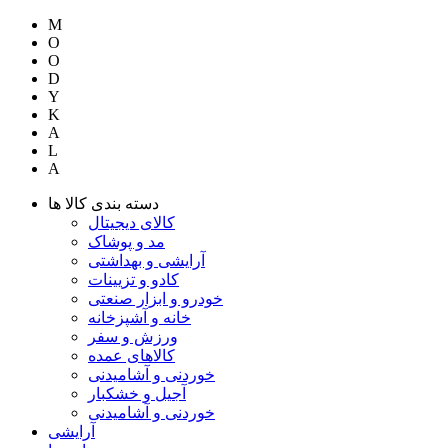
M
O
O
D
Y
K
A
L
A
دسته بندی کالا ها
کالای دیجیتال
مد و پوشاک
آرایشی و بهداشتی
کادو و تزیینات
خودرو و ابزار صنعتی
خانه و آشپزخانه
ورزش و سفر
کالاهای عمده
خوردنی و آشامیدنی
آجیل و خشکبار
خوردنی و آشامیدنی
آرایشی