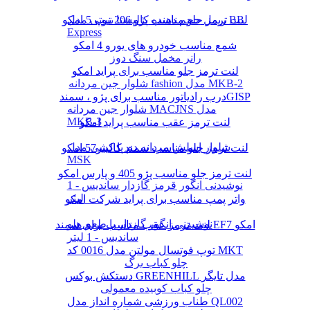
لنت ترمز جلو مناسب پژو 206 تیپ 5 امکو
ریمل حجم دهنده کالیستا بیوتی مدل BB
Express
شمع مناسب خودرو های یورو 4 امکو
رانر مخمل سنگ دوز
لنت ترمز جلو مناسب برای پراید امکو
شلوار جین مردانه fashion مدل MKB-2
درب رادیاتور مناسب برای پژو ، سمندGISP
شلوار جین مردانه MACJNS مدل
MKB-3
لنت ترمز عقب مناسب پراید امکو
شلوار اسلش مردانه دم پا کشی مدل
لنت ترمز جلو مناسب سمند کالیبر57 امکو
MSK
لنت ترمز جلو مناسب پژو 405 و پارس امکو
نوشیدنی انگور قرمز گازدار ساندیس - 1
لیتر
واتر پمپ مناسب برای پراید شرکت امکو
نوشیدنی انگور گازدار با طعم هلو
لنت ترمز عقب مناسب برای سمند EF7 امکو
ساندیس - 1 لیتر
توپ فوتسال مولتن مدل 0016 کد MKT
چلو کباب برگ
دستکش بوکس GREENHILL مدل تایگر
چلو کباب کوبیده معمولی
طناب ورزشی شماره انداز مدل QL002