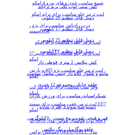
شمع مناسب خودرو های یورو 4 امکو
کش مینی لوپ تکی برند تراباند
لنت ترمز جلو مناسب برای پراید امکو
دمبل قابل تنظیم 20 کیلویی
درب رادیاتور مناسب برای پژو ،
دمبل قابل تنظیم 17 کیلویی
سمندGISP
دمبل قابل تنظیم 25 کیلویی
لنت ترمز عقب مناسب پراید امکو
دمبل قابل تنظیم ۴۲کیلویی
لنت ترمز جلو مناسب سمند کالیبر57
امکو
کش پیلاتس 2 متری قوطی دار
لنت ترمز جلو مناسب پژو 405 و پارس
مانتو و شلوار کلاه دار جنس مخمل سوییت
امکو
حلقه چابکی مجموعه 12 عددی
واتر پمپ مناسب برای پراید شرکت
امکو
شیکراسپایدرمناسب برای ورزش کاران
لنت ترمز عقب مناسب برای سمند EF7
دسته شنا سوئدی فلزی ساده
امکو
فنر و قیچی تقویت مچ دست ۶۰کیلوگرمی
توپ فوتسال مولتن مدل 0016 کد MKT
حلقه یوگا ویل رینگ پیلاتس
دستکش بوکس GREENHILL مدل