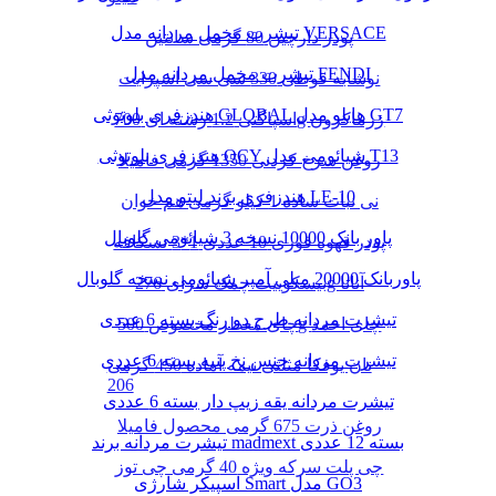
تیشرت مخمل مردانه مدل VERSACE
پودر دارچین 80 گرمی سانتین
تیشرت مخمل مردانه مدل FENDI
نوشابه قوطی 330 سی سی اسپرایت
هندزفری بلوتوثی GLOBAL هایلو مدل GT7
اسپاگتی 1.2 رشته ای 700g زرماکرون
هندزفری بلوتوثی QCY شیائومی مدل T13
روغن سرخ کردنی 1350 گرمی فامیلا
هندزفری برند لیتو مدل LE-10
نی نبات ساده 1 کیلو گرمی هم خوان
پاور بانک 10000 نسخه 3 شیائومی گلوبال
پودر قهوه فوری 10 عددی 1*3 نسکافه
پاوربانک 20000 میلی آمپر شیائومی نسخه گلوبال
بیسکوییت چمک سرای 276g آناتا
تیشرت مردانه طرح دو رنگ بسته 6 عددی
چای معطر مخصوص 500g چای احمد
تیشرت مردانه جنس نخ پنبه بسته 6 عددی
نان یوفکا مثلثی نیمه آماده 450 گرمی
206
تیشرت مردانه یقه زیپ دار بسته 6 عددی
روغن ذرت 675 گرمی محصول فامیلا
تیشرت مردانه برند madmext بسته 12 عددی
چی پلت سرکه ویژه 40 گرمی چی توز
اسپیکر شارژی Smart مدل GO3