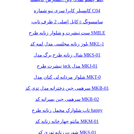
کانسیلر کاپرا سری نیو شماره C04
کابل اصلی 2 طرف تایپ c سامسونگ
ست تیشرت و شلوار زنانه طرح SMILE
بلوز زنانه مجلسی مدل لمه کد MKL-1
شال زنانه طرح برگ مدل MKS-01
تیشرت طرح jack مدل MKJ-01
شلوار مردانه لی کتان مدل MKT-0
سرهمی جین دخترانه مدل تدی کد MKB-01
سرهمی جین پسرانه کد MKB-02
تاپ شلوارک مخمل زنانه طرح happy
مانتو چهارخانه زنانه کد MKM-01
شورت زنانه توری کد MKS-01