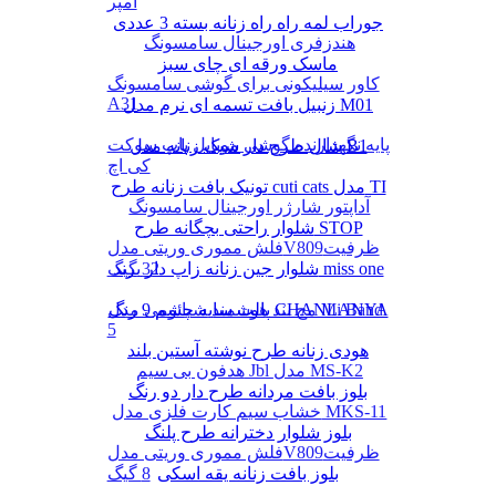
آمپر
جوراب لمه راه راه زنانه بسته 3 عددی
هندزفری اورجینال سامسونگ
ماسک ورقه ای چای سبز
کاور سیلیکونی برای گوشی سامسونگ
A31
زنبیل بافت تسمه ای نرم مدل M01
پایه نگهدارنده گوشی موبایل پاپ سوکت
شال طرح دار شیک زنانه مدل B1
کی اچ
تونیک بافت زنانه طرح cuti cats مدل TI
آداپتور شارژر اورجینال سامسونگ
شلوار راحتی بچگانه طرح STOP
فلش مموری وریتی مدلV809ظرفیت
شلوار جین زنانه زاپ دار برند miss one
32 گیگ
پالت سایه چشم 9 رنگ CHANLANYA
مچ بند هوشمند شیائومی مدل Mi Band
5
هودی زنانه طرح نوشته آستین بلند
هدفون بی سیم Jbl مدل MS-K2
بلوز بافت مردانه طرح دار دو رنگ
خشاب سیم کارت فلزی مدل MKS-11
بلوز شلوار دخترانه طرح پلنگ
فلش مموری وریتی مدلV809ظرفیت
بلوز بافت زنانه یقه اسکی
8 گیگ