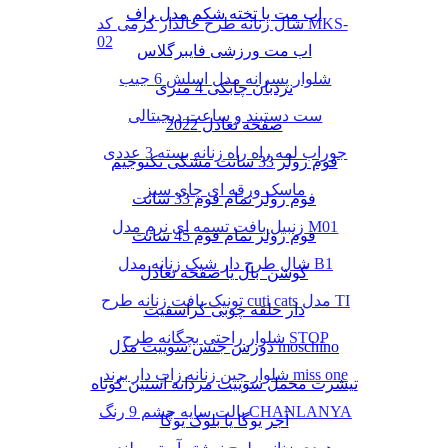
اب مت یا تخته شکم مدل راف
شال زنانه طرح خالدار کرمی کد MKS-
02
اب مت ورزشی فایبرگلاس
شلوار پسرانه مدل اسلش 6 جیب
نردبان چابکی 4 متری
ست دستبند و ساعت دیجیتالی
صفحه تعادل 2022
جوراب لمه راه راه زنانه بسته 3 عددی
فوم رولر 33 سانت مشکی تکنوجیم
ماسک ورقه ای چای سبز
فوم رولر تمام فوم 33 سانت
زنبیل بافت تسمه ای نرم مدل M01
فوم رولر تمام فوم 45 سانت
شال طرح دار شیک زنانه مدل B1
کوشن بال یا صفحه تعادل
تونیک بافت زنانه طرح cuti cats مدل TI
دار حلقه چوبی کراسفیت
شلوار راحتی بچگانه طرح STOP
دورس جنس سوییت مدل moschino
شلوار جین زنانه زاپ دار برند miss one
تیشرت مخمل سوییت مردانه آستین کوتاه
پالت سایه چشم 9 رنگ CHANLANYA
آجر یوگا یا بلوک یوگا