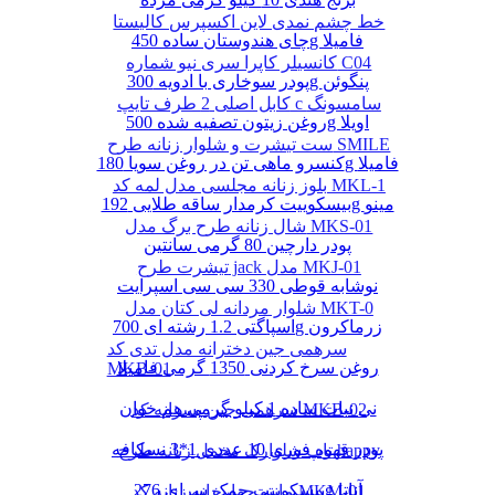
خط چشم نمدی لاین اکسپرس کالیستا
چای هندوستان ساده 450g فامیلا
کانسیلر کاپرا سری نیو شماره C04
پودر سوخاری با ادویه 300g پنگوئن
کابل اصلی 2 طرف تایپ c سامسونگ
روغن زیتون تصفیه شده 500g اویلا
ست تیشرت و شلوار زنانه طرح SMILE
کنسرو ماهی تن در روغن سویا 180g فامیلا
بلوز زنانه مجلسی مدل لمه کد MKL-1
بیسکوییت کرمدار ساقه طلایی 192g مینو
شال زنانه طرح برگ مدل MKS-01
پودر دارچین 80 گرمی سانتین
تیشرت طرح jack مدل MKJ-01
نوشابه قوطی 330 سی سی اسپرایت
شلوار مردانه لی کتان مدل MKT-0
اسپاگتی 1.2 رشته ای 700g زرماکرون
سرهمی جین دخترانه مدل تدی کد
روغن سرخ کردنی 1350 گرمی فامیلا
MKB-01
نی نبات ساده 1 کیلو گرمی هم خوان
سرهمی جین پسرانه کد MKB-02
پودر قهوه فوری 10 عددی 1*3 نسکافه
تاپ شلوارک مخمل زنانه طرح happy
بیسکوییت چمک سرای 276g آناتا
مانتو چهارخانه زنانه کد MKM-01