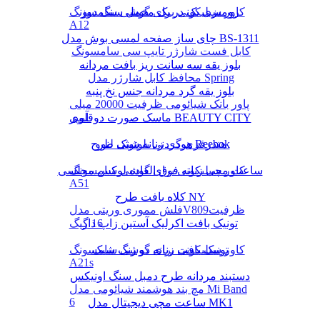
رومیزی یک در یک مخمل سنگ دوز
کاور سیلیکونی برای گوشی سامسونگ
A12
چای ساز صفحه لمسی بوش مدل BS-1311
کابل فست شارژر تایپ سی سامسونگ
بلوز یقه سه سانت ریز بافت مردانه
محافظ کابل شارژر مدل Spring
بلوز یقه گرد مردانه جنس نخ پنبه
پاور بانک شیائومی ظرفیت 20000 میلی
ماسک صورت دوقلوی BEAUTY CITY
آمپر
هودی زنانه شیک طرح Reebok
هندزفری گردنی بلوتوثی لنوو
کاور سیلیکونی برای گوشی سامسونگ
ساعت مچی زنانه فوق العاده لوکس مجلسی
A51
کلاه بافت طرح NY
فلش مموری وریتی مدلV809ظرفیت
16 گیگ
تونیک بافت اکرلیک آستین زاپ دار
تونیک بافت زنانه دو رنگ شیک
کاور سیلیکونی برای گوشی سامسونگ
A21s
دستبند مردانه طرح دمبل سنگ اونیکس
مچ بند هوشمند شیائومی مدل Mi Band
6
ساعت مچی دیجیتال مدل MK1