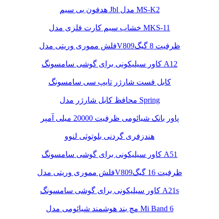
هدفون بی سیم Jbl مدل MS-K2
خشاب سیم کارت فلزی مدل MKS-11
فلش مموری وریتی مدلV809ظرفیت 8 گیگ
کاور سیلیکونی برای گوشی سامسونگ A12
کابل فست شارژر تایپ سی سامسونگ
محافظ کابل شارژر مدل Spring
پاور بانک شیائومی ظرفیت 20000 میلی آمپر
هندزفری گردنی بلوتوثی لنوو
کاور سیلیکونی برای گوشی سامسونگ A51
فلش مموری وریتی مدلV809ظرفیت 16 گیگ
کاور سیلیکونی برای گوشی سامسونگ A21s
مچ بند هوشمند شیائومی مدل Mi Band 6