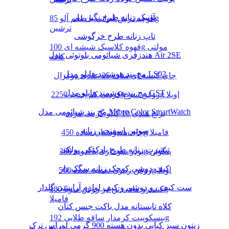
تونیک زنانه طرح نگین دار
آلوچه ترش لیوانی با طعم آلو 85g
ترشین
تاپ زنانه طرح خرگوشی
قهوه کلاسیک شیشه ای 100g مولتی
هندزفری شیائومی بلوتوثی مدل Air 2SE
کافه
مچ بند هوشمند هایلو مدل LS02
چای کیسه ای ساده 25 عددی دوغزال
مچ بند هوشمند هایلو مدل GST
روغن سرخ کردنی کم جذب 2250g اویلا
مچ بند شیائومی مدل Mibro Color SmartWatch
برنج هندی 10 کیلو گرمی مژده
سوتین اسفنجی زنانه
چای هندوستان ساده 450g فامیلا
تیشرت زنانه طرح بادکنکی پولکی
پودر سوخاری با ادویه 300g پنگوئن
کیف دوشی کوچک زنانه سگک دار
روغن زیتون تصفیه شده 500g اویلا
ست کیف رو دوشی و کیف لوازم آرایشی گلدار
کنسرو ماهی تن در روغن سویا 180g
فامیلا
کلاه تابستانه مدل باکت جنس کتان
بیسکوییت کرمدار ساقه طلایی 192g
زیتون سبز کبابی بدون هسته 900 گرمی لوراس ترک
مینو