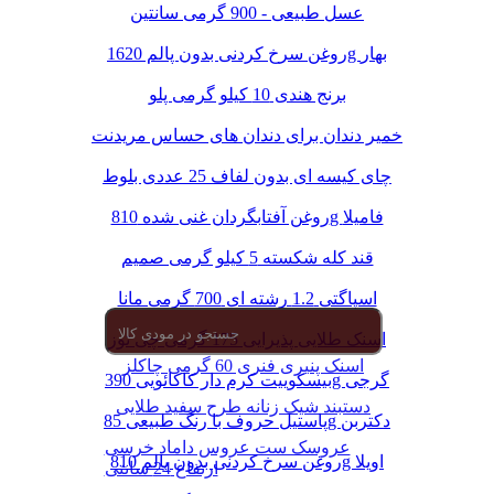
عسل طبیعی - 900 گرمی سانتین
روغن سرخ کردنی بدون پالم 1620g بهار
برنج هندی 10 کیلو گرمی پلو
خمیر دندان برای دندان های حساس مریدنت
چای کیسه ای بدون لفاف 25 عددی بلوط
روغن آفتابگردان غنی شده 810g فامیلا
قند کله شکسته 5 کیلو گرمی صمیم
اسپاگتی 1.2 رشته ای 700 گرمی مانا
اسنک طلایی پذیرایی 175 گرمی چی توز
اسنک پنیری فنری 60 گرمی چاکلز
بیسکوییت کرم دار کاکائویی 390g گرجی
دستبند شیک زنانه طرح سفید طلایی
پاستیل حروف با رنگ طبیعی 85g دکتربن
عروسک ست عروس داماد خرسی
روغن سرخ کردنی بدون پالم 810g اویلا
ارتفاع 24 سانتی