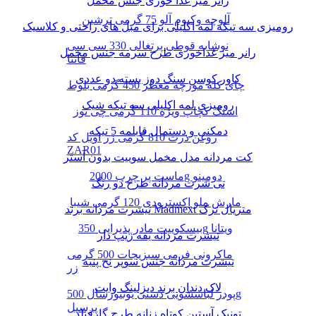
رانر میز غذا خوری جنس مخمل
آلوچه وکیوم آلو 75 گرمی ترشین
رومیزی سه تیکه لمه اکلیلی برای مبل های راحتی و کلاسیک
نوشابه قوطی پرتغالی 330 سی سی
رانر میز غذاخوری طرح سرمه جنس مخمل
فانتا
کاور کوسن سنگ دوز بسته دو عددی
چای کله مورچه معطر 450 گرمی بلوط
رومیزی لمه اکلیلی سه تیکه شیک
اسنک کچاپ ویژه 110 گرمی چی توز
دمکنی و دستمال قابلمه 5 تیکه
روغن ذرت 810 گرمی زر اویل کد
ZAR01
کت مردانه مدل مخمل سوییت بدون آستر
ماست پر چرب 2000g دومینو
تی شرت مردانه طرح دو رنگ
مارش ملو اکسترودی 120 گرمی شیبا
تیشرت مردانه برند Madmext متریال ترک
بیسکوییت مادر پذیرایی 350g ویتانا
تیشرت مردانه یقه زیپ دار
ماکرونی فرمی سبزیجات 500 گرمی
تیشرت مردانه جنس سوپر نخ پنبه
زر
لاک دندان برند دیزلینگ وایت
پودر لباسشویی دستی یونیورسال 500g
پرسیل
تونیک آستین کوتاه زنانه طرح گارفیلد