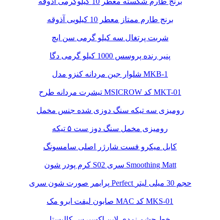
برنج طارم شکسته معطر 10 کیلوگرمی آذوقه
برنج طارم ممتاز معطر 10 کیلویی آذوقه
شربت پرتغال سه کیلو گرمی سن ایچ
پنیر رنده پروسس 1000 کیلو گرمی دگا
شلوار جین مردانه کنزو مدل MKB-1
تیشرت مردانه طرح MSICROW کد MKT-01
رومیزی سه تیکه سنگ دوزی شده جنس مخمل
رومیزی مخمل سنگ دوز ست ۵ تیکه
کابل میکرو فست شارژر اصلی سامسونگ
کرم پودر شون S02 سری Smoothing Matt
پرایمر صورت شون سری Perfect حجم 30 میلی لیتر
صابون لیفت ابرو مک MAC کد MKS-01
خط چشم نمدی لاین اکسپرس کالیستا