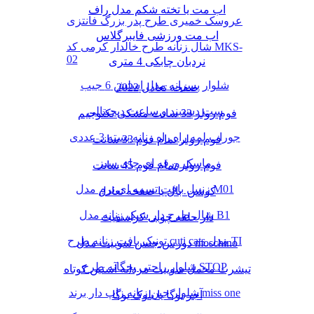
اب مت یا تخته شکم مدل راف
عروسک خمیری طرح پدر بزرگ فانتزی
اب مت ورزشی فایبرگلاس
شال زنانه طرح خالدار کرمی کد MKS-
02
نردبان چابکی 4 متری
شلوار پسرانه مدل اسلش 6 جیب
صفحه تعادل 2022
ست دستبند و ساعت دیجیتالی
فوم رولر 33 سانت مشکی تکنوجیم
جوراب لمه راه راه زنانه بسته 3 عددی
فوم رولر تمام فوم 33 سانت
ماسک ورقه ای چای سبز
فوم رولر تمام فوم 45 سانت
زنبیل بافت تسمه ای نرم مدل M01
کوشن بال یا صفحه تعادل
شال طرح دار شیک زنانه مدل B1
دار حلقه چوبی کراسفیت
تونیک بافت زنانه طرح cuti cats مدل TI
دورس جنس سوییت مدل moschino
شلوار راحتی بچگانه طرح STOP
تیشرت مخمل سوییت مردانه آستین کوتاه
شلوار جین زنانه زاپ دار برند miss one
آجر یوگا یا بلوک یوگا