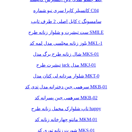
کانسیلر کاپرا سری نیو شماره C04
کابل اصلی 2 طرف تایپ c سامسونگ
ست تیشرت و شلوار زنانه طرح SMILE
بلوز زنانه مجلسی مدل لمه کد MKL-1
شال زنانه طرح برگ مدل MKS-01
تیشرت طرح jack مدل MKJ-01
شلوار مردانه لی کتان مدل MKT-0
سرهمی جین دخترانه مدل تدی کد MKB-01
سرهمی جین پسرانه کد MKB-02
تاپ شلوارک مخمل زنانه طرح happy
مانتو چهارخانه زنانه کد MKM-01
شورت زنانه توری کد MKS-01