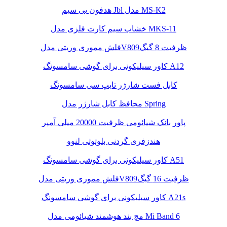
هدفون بی سیم Jbl مدل MS-K2
خشاب سیم کارت فلزی مدل MKS-11
فلش مموری وریتی مدلV809ظرفیت 8 گیگ
کاور سیلیکونی برای گوشی سامسونگ A12
کابل فست شارژر تایپ سی سامسونگ
محافظ کابل شارژر مدل Spring
پاور بانک شیائومی ظرفیت 20000 میلی آمپر
هندزفری گردنی بلوتوثی لنوو
کاور سیلیکونی برای گوشی سامسونگ A51
فلش مموری وریتی مدلV809ظرفیت 16 گیگ
کاور سیلیکونی برای گوشی سامسونگ A21s
مچ بند هوشمند شیائومی مدل Mi Band 6