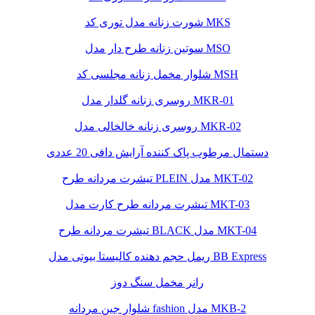
شورت زنانه مدل توری کد MKS
سوتین زنانه طرح دار مدل MSO
شلوار مخمل زنانه مجلسی کد MSH
روسری زنانه گلدار مدل MKR-01
روسری زنانه خالخالی مدل MKR-02
دستمال مرطوب پاک کننده آرایش دافی 20 عددی
تیشرت مردانه طرح PLEIN مدل MKT-02
تیشرت مردانه طرح کارت مدل MKT-03
تیشرت مردانه طرح BLACK مدل MKT-04
ریمل حجم دهنده کالیستا بیوتی مدل BB Express
رانر مخمل سنگ دوز
شلوار جین مردانه fashion مدل MKB-2