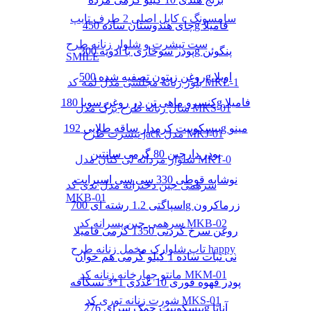
کابل اصلی 2 طرف تایپ c سامسونگ
چای هندوستان ساده 450g فامیلا
ست تیشرت و شلوار زنانه طرح
پودر سوخاری با ادویه 300g پنگوئن
SMILE
روغن زیتون تصفیه شده 500g اویلا
بلوز زنانه مجلسی مدل لمه کد MKL-1
کنسرو ماهی تن در روغن سویا 180g فامیلا
شال زنانه طرح برگ مدل MKS-01
بیسکوییت کرمدار ساقه طلایی 192g مینو
تیشرت طرح jack مدل MKJ-01
پودر دارچین 80 گرمی سانتین
شلوار مردانه لی کتان مدل MKT-0
نوشابه قوطی 330 سی سی اسپرایت
سرهمی جین دخترانه مدل تدی کد
MKB-01
اسپاگتی 1.2 رشته ای 700g زرماکرون
سرهمی جین پسرانه کد MKB-02
روغن سرخ کردنی 1350 گرمی فامیلا
تاپ شلوارک مخمل زنانه طرح happy
نی نبات ساده 1 کیلو گرمی هم خوان
مانتو چهارخانه زنانه کد MKM-01
پودر قهوه فوری 10 عددی 1*3 نسکافه
شورت زنانه توری کد MKS-01
بیسکوییت چمک سرای 276g آناتا