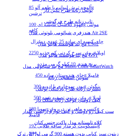
آلوچه ترش لیوانی با طعم آلو 85g
تونیک زنانه طرح نگین دار
ترشین
تاپ زنانه طرح خرگوشی
قهوه کلاسیک شیشه ای 100g مولتی
کافه
هندزفری شیائومی بلوتوثی مدل Air 2SE
چای کیسه ای ساده 25 عددی دوغزال
مچ بند هوشمند هایلو مدل LS02
روغن سرخ کردنی کم جذب 2250g اویلا
مچ بند هوشمند هایلو مدل GST
برنج هندی 10 کیلو گرمی مژده
مچ بند شیائومی مدل Mibro Color SmartWatch
چای هندوستان ساده 450g فامیلا
سوتین اسفنجی زنانه
پودر سوخاری با ادویه 300g پنگوئن
تیشرت زنانه طرح بادکنکی پولکی
روغن زیتون تصفیه شده 500g اویلا
کیف دوشی کوچک زنانه سگک دار
کنسرو ماهی تن در روغن سویا 180g
ست کیف رو دوشی و کیف لوازم آرایشی گلدار
فامیلا
کلاه تابستانه مدل باکت جنس کتان
بیسکوییت کرمدار ساقه طلایی 192g
مینو
زیتون سبز کبابی بدون هسته 900 گرمی لوراس ترک