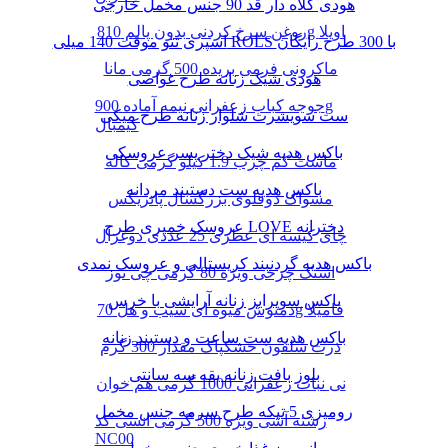
هودی کلاه دار قد 90 جنس مخمل خارجی
روغن سرخ کردنی بدون پالم 810g اویلا
اسپری تتو موقت 140 میلی ROLS با 300 طرح رایگان
ماکرونی فرمی بریده 500 گرمی مانا
هودی شیک زنانه طرح غواصی
جوجه کباب زعفرانی نیمه آماده 900g
ست سویشرت شلوار زنانه طرح میکی
کیمبال
باکس هدیه شیک دختر پسر عروسکی
ماست کم چرب 1.9 کیلو گرمی کاله
باکس هدیه ست دستبند مردانه
مسواک دوقلوی بزرگسال پاتریکس
عروسک خمیری طرح LOVE دخترانه
چای کیسه ای عطری 25 عددی دوغزال
باکس هدیه گردنبند کریستالی و عروسک نمدی
اسنک چرخی ویژه 80 گرمی چی توز
باکس سوپرایز زنانه آرایشی با خرس
دمنوش میوه ای سیب و هل 70g فامیلا
باکس هدیه ست ساعت و دستبند زنانه
ذرت سلفون خشکپاک مقدار 300 گرم
بلوز بافت زنانه یقه سه سانتی
نی نبات زعفرانی 1000 گرمی هم خوان
رومیزی 5 تیکه طرح سرمه جنس مخمل
رشته آشی ویژه 500 گرمی انسی کد
NC00