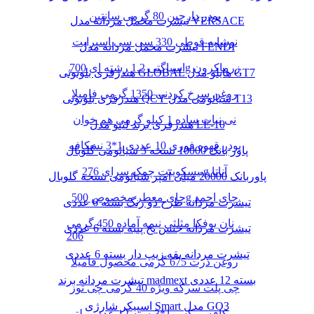
پودر دارچین 80 گرمی سانتین
تیشرت مخمل مردانه مدل VERSACE
نوشابه قوطی 330 سی سی اسپرایت
تیشرت مخمل مردانه مدل FENDI
اسپاگتی 1.2 رشته ای 700g زرماکرون
هندزفری بلوتوثی GLOBAL هایلو مدل GT7
روغن سرخ کردنی 1350 گرمی فامیلا
هندزفری بلوتوثی QCY شیائومی مدل T13
نی نبات ساده 1 کیلو گرمی هم خوان
هندزفری برند لیتو مدل LE-10
پودر قهوه فوری 10 عددی 1*3 نسکافه
پاور بانک 10000 نسخه 3 شیائومی گلوبال
بیسکوییت چمک سرای 276g آناتا
پاوربانک 20000 میلی آمپر شیائومی نسخه گلوبال
چای معطر مخصوص 500g چای احمد
تیشرت مردانه طرح دو رنگ بسته 6 عددی
نان یوفکا مثلثی نیمه آماده 450 گرمی
تیشرت مردانه جنس نخ پنبه بسته 6 عددی
206
تیشرت مردانه یقه زیپ دار بسته 6 عددی
روغن ذرت 675 گرمی محصول فامیلا
تیشرت مردانه برند madmext بسته 12 عددی
چی پلت سرکه ویژه 40 گرمی چی توز
اسپیکر شارژی Smart مدل GO3
کافه میکس 1*3بسته 12 عدد مولتی