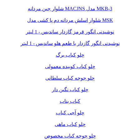
شلوار جین مردانه MACJNS مدل MKB-3
شلوار اسلش مردانه دم پا کشی مدل MSK
نوشیدنی انگور قرمز گازدار ساندیس - 1 لیتر
نوشیدنی انگور گازدار با طعم هلو ساندیس - 1 لیتر
چلو کباب برگ
چلو کباب کوبیده معمولی
چلو جوجه کباب سلطانی
چلو کباب نگین دار
کباب بناب
چلو آجی کباب
چلو کباب ماهی
چلو جوجه کباب مخصوص