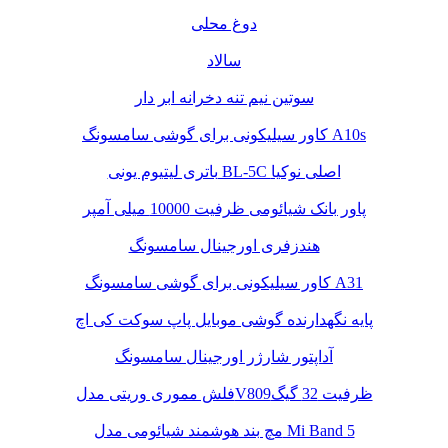
دوغ محلی
سالاد
سوتین نیم تنه دخرانه ابر دار
کاور سیلیکونی برای گوشی سامسونگ A10s
باتری لیتیوم یونی BL-5C اصلی نوکیا
پاور بانک شیائومی ظرفیت 10000 میلی آمپر
هندزفری اورجینال سامسونگ
کاور سیلیکونی برای گوشی سامسونگ A31
پایه نگهدارنده گوشی موبایل پاپ سوکت کی اچ
آداپتور شارژر اورجینال سامسونگ
فلش مموری وریتی مدلV809ظرفیت 32 گیگ
مچ بند هوشمند شیائومی مدل Mi Band 5