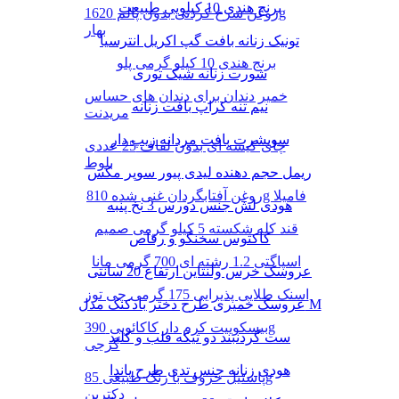
برنج هندی 10 کیلویی طبیعت
روغن سرخ کردنی بدون پالم 1620g
بهار
تونیک زنانه بافت گپ اکریل انترسیا
برنج هندی 10 کیلو گرمی پلو
شورت زنانه شیک توری
خمیر دندان برای دندان های حساس
نیم تنه کراپ بافت زنانه
مریدنت
سویشرت بافت مردانه زیپ دار
چای کیسه ای بدون لفاف 25 عددی
بلوط
ریمل حجم دهنده لیدی پیور سوپر مکس
روغن آفتابگردان غنی شده 810g فامیلا
هودی لش جنس دورس 3 نخ پنبه
قند کله شکسته 5 کیلو گرمی صمیم
کاکتوس سخنگو و رقاص
اسپاگتی 1.2 رشته ای 700 گرمی مانا
عروسک خرس ولنتاین ارتفاع 20 سانتی
اسنک طلایی پذیرایی 175 گرمی چی توز
عروسک خمیری طرح دختر بادکنک مدل M
بیسکوییت کرم دار کاکائویی 390g
ست گردنبند دو تیکه قلب و کلید
گرجی
هودی زنانه جنس تدی طرح پاندا
پاستیل حروف با رنگ طبیعی 85g
دکتربن