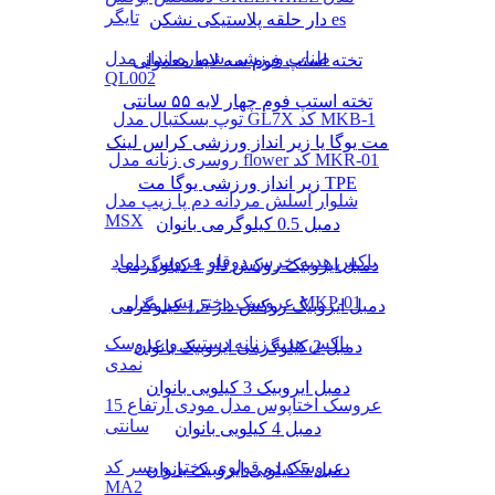
تایگر
دار حلقه پلاستیکی نشکن es
طناب ورزشی شماره انداز مدل
تخته استپ فوم سه لایه معمولی
QL002
تخته استپ فوم چهار لایه ۵۵ سانتی
توپ بسکتبال مدل GL7X کد MKB-1
مت یوگا یا زیر انداز ورزشی کراس لینک
روسری زنانه مدل flower کد MKR-01
زیر انداز ورزشی یوگا مت TPE
شلوار اسلش مردانه دم پا زیپ مدل
MSX
دمبل 0.5 کیلوگرمی بانوان
باکس هدیه خرس دوقلو عروس داماد
دمبل ایروبیک روکش‌ دار 1 کیلوگرمی
عروسک دختر پسر مدل MKP-01
دمبل ایروبیک روکش‌ دار 1.5 کیلوگرمی
باکس هدیه زنانه دستبند و عروسک
دمبل 2 کیلوگرمی ایروبیک بانوان
نمدی
دمبل ایروبیک 3 کیلویی بانوان
عروسک اختاپوس مدل مودی ارتفاع 15
سانتی
دمبل 4 کیلویی بانوان
عروسک دو قولوی دختر و پسر کد
دمبل 5 کیلویی ایروبیک بانوان
MA2