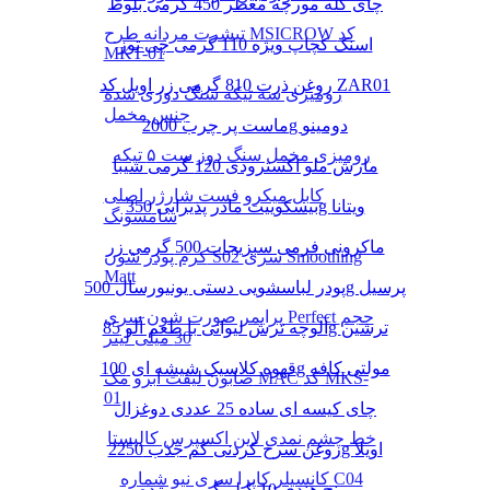
چای کله مورچه معطر 450 گرمی بلوط
تیشرت مردانه طرح MSICROW کد
اسنک کچاپ ویژه 110 گرمی چی توز
MKT-01
روغن ذرت 810 گرمی زر اویل کد ZAR01
رومیزی سه تیکه سنگ دوزی شده
جنس مخمل
ماست پر چرب 2000g دومینو
رومیزی مخمل سنگ دوز ست ۵ تیکه
مارش ملو اکسترودی 120 گرمی شیبا
کابل میکرو فست شارژر اصلی
بیسکوییت مادر پذیرایی 350g ویتانا
سامسونگ
ماکرونی فرمی سبزیجات 500 گرمی زر
کرم پودر شون S02 سری Smoothing
Matt
پودر لباسشویی دستی یونیورسال 500g پرسیل
پرایمر صورت شون سری Perfect حجم
آلوچه ترش لیوانی با طعم آلو 85g ترشین
30 میلی لیتر
قهوه کلاسیک شیشه ای 100g مولتی کافه
صابون لیفت ابرو مک MAC کد MKS-
01
چای کیسه ای ساده 25 عددی دوغزال
خط چشم نمدی لاین اکسپرس کالیستا
روغن سرخ کردنی کم جذب 2250g اویلا
کانسیلر کاپرا سری نیو شماره C04
برنج هندی 10 کیلو گرمی مژده