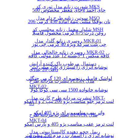
شورت زنانه مدل توری کد MKS
چای معطر مخصوص 500g چای احمد
سوتین زنانه طرح دار مدل MSO
نان یوفکا مثلثی نیمه آماده 450 گرمی 206
شلوار مخمل زنانه مجلسی کد MSH
روغن ذرت 675 گرمی محصول فامیلا
روسری زنانه گلدار مدل MKR-01
چی پلت سرکه ویژه 40 گرمی چی توز
روسری زنانه خالخالی مدل MKR-02
کافه میکس 1*3بسته 12 عدد مولتی کافه
دستمال مرطوب پاک کننده آرایش
نوشابه انرژی زا سینرژی 250 میلی لیتر
دافی 20 عددی
لواشک فامیلی زنجیره ای 120 گرمی جنگلی
تیشرت مردانه طرح PLEIN مدل
MKT-02
نوشابه خانواده 1500 سی سی کوکا کولا
تیشرت مردانه طرح کارت مدل MKT-
لنت ترمز جلو مناسب پژو 206 تیپ 2 و 3 امکو
03
واتر پمپ مناسب برای پژو 405 امکو
تیشرت مردانه طرح BLACK مدل
MKT-04
لنت ترمز عقب مناسب پژو 405 و پارس امکو
ریمل حجم دهنده کالیستا بیوتی مدل
نوشابه انرژی زا اسمارت زمزم 250 میلی لیتر
BB Express