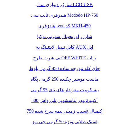
شارژر دیواری مدل LCD USB
هندزفری تایپ سی Mcdodo HP-750
هندزفری ivon کد MKH-450
شارژر اوریجینال سوزنی نوکیا
کابل تبدیل لایتنینگ به AUX اپل
تی شرت طرح OFF WHITE زنانه
چای کله مورچه ساده 450 گرمی بلوط
ماست موسیر چکیده 250 گرمی پگاه
بیسکوییت مغز دار های بای 95 گرمی
پودر لباسشویی پلی واش 500g اکتیو
سیب زمینی نیمه سرخ شده 750g کیمبال
اسنک طلایی ویژه 50 گرمی چی توز