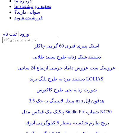
درباره ما
تخفیف و پیشنهاد ها
سوالی دارید؟
فروشنده شوید
ورود | ثبت نام
اسنک پنیری فنری 60 گرمی چاکلز
دستبند شیک زنانه طرح سفید طلایی
عروسک ست عروس داماد خرسی ارتفاع 24 سانتی
دستبند مردانه طرح پلنگ برند LOLIAS
شورت زنانه نخی طرح کاکتوس
مبدل لایتنینگ به جک 3.5 mm هدفون اپل
پنکیک مک فیکس مدل Studio Fix شماره NC30
برنج طارم شکسته معطر 5 کیلوگرمی آذوقه