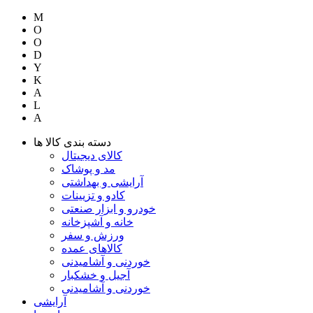
M
O
O
D
Y
K
A
L
A
دسته بندی کالا ها
کالای دیجیتال
مد و پوشاک
آرایشی و بهداشتی
کادو و تزیینات
خودرو و ابزار صنعتی
خانه و آشپزخانه
ورزش و سفر
کالاهای عمده
خوردنی و آشامیدنی
آجیل و خشکبار
خوردنی و آشامیدنی
آرایشی