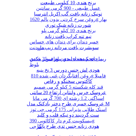
برنج هندی 10 کیلویی طبیعت
عسل طبیعی - 900 گرمی سانتین
تونیک زنانه بافت گپ اکریل انترسیا
روغن سرخ کردنی بدون پالم 1620g بهار
شورت زنانه شیک توری
برنج هندی 10 کیلو گرمی پلو
نیم تنه کراپ بافت زنانه
خمیر دندان برای دندان های حساس
سویشرت بافت مردانه زیپ دار
مریدنت
ریمل حجم دهنده لیدی پیور سوپر مکس
چای کیسه ای بدون لفاف 25 عددی
بلوط
هودی لش جنس دورس 3 نخ پنبه
روغن آفتابگردان غنی شده 810g فامیلا
کاکتوس سخنگو و رقاص
قند کله شکسته 5 کیلو گرمی صمیم
عروسک خرس ولنتاین ارتفاع 20 سانتی
اسپاگتی 1.2 رشته ای 700 گرمی مانا
عروسک خمیری طرح دختر بادکنک مدل M
اسنک طلایی پذیرایی 175 گرمی چی توز
ست گردنبند دو تیکه قلب و کلید
بیسکوییت کرم دار کاکائویی 390g
هودی زنانه جنس تدی طرح پاندا
گرجی