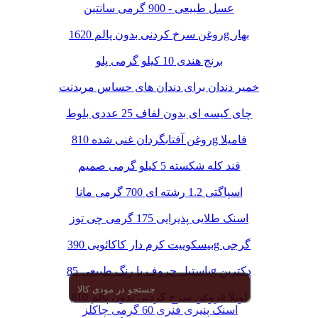
عسل طبیعی - 900 گرمی سانتین
روغن سرخ کردنی بدون پالم 1620g بهار
برنج هندی 10 کیلو گرمی پلو
خمیر دندان برای دندان های حساس مریدنت
چای کیسه ای بدون لفاف 25 عددی بلوط
روغن آفتابگردان غنی شده 810g فامیلا
قند کله شکسته 5 کیلو گرمی صمیم
اسپاگتی 1.2 رشته ای 700 گرمی مانا
اسنک طلایی پذیرایی 175 گرمی چی توز
بیسکوییت کرم دار کاکائویی 390g گرجی
پاستیل حروف با رنگ طبیعی 85g دکتربن
روغن سرخ کردنی بدون پالم 810g اویلا
اسنک پنیری فنری 60 گرمی چاکلز