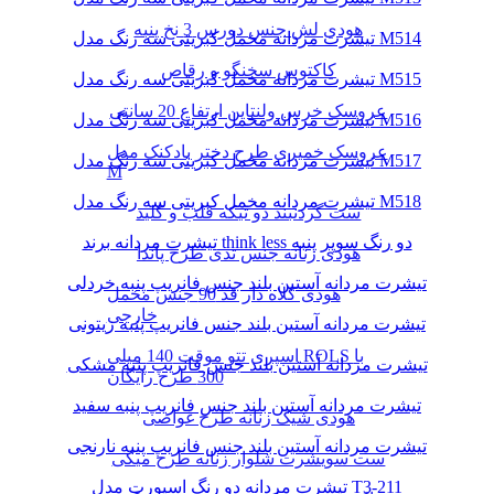
هودی لش جنس دورس 3 نخ پنبه
تیشرت مردانه مخمل کبریتی سه رنگ مدل M514
کاکتوس سخنگو و رقاص
تیشرت مردانه مخمل کبریتی سه رنگ مدل M515
عروسک خرس ولنتاین ارتفاع 20 سانتی
تیشرت مردانه مخمل کبریتی سه رنگ مدل M516
عروسک خمیری طرح دختر بادکنک مدل
تیشرت مردانه مخمل کبریتی سه رنگ مدل M517
M
تیشرت مردانه مخمل کبریتی سه رنگ مدل M518
ست گردنبند دو تیکه قلب و کلید
تیشرت مردانه برند think less دو رنگ سوپر پنبه
هودی زنانه جنس تدی طرح پاندا
تیشرت مردانه آستین بلند جنس فانریپ پنبه خردلی
هودی کلاه دار قد 90 جنس مخمل
خارجی
تیشرت مردانه آستین بلند جنس فانریپ پنبه زیتونی
اسپری تتو موقت 140 میلی ROLS با
تیشرت مردانه آستین بلند جنس فانریپ پنبه مشکی
300 طرح رایگان
تیشرت مردانه آستین بلند جنس فانریپ پنبه سفید
هودی شیک زنانه طرح غواصی
تیشرت مردانه آستین بلند جنس فانریپ پنبه نارنجی
ست سویشرت شلوار زنانه طرح میکی
تیشرت مردانه دو رنگ اسپورت مدل T3-211