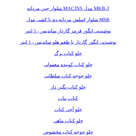
شلوار جین مردانه MACJNS مدل MKB-3
شلوار اسلش مردانه دم پا کشی مدل MSK
نوشیدنی انگور قرمز گازدار ساندیس - 1 لیتر
نوشیدنی انگور گازدار با طعم هلو ساندیس - 1 لیتر
چلو کباب برگ
چلو کباب کوبیده معمولی
چلو جوجه کباب سلطانی
چلو کباب نگین دار
کباب بناب
چلو آجی کباب
چلو کباب ماهی
چلو جوجه کباب مخصوص