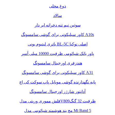
دوغ محلی
سالاد
سوتین نیم تنه دخرانه ابر دار
کاور سیلیکونی برای گوشی سامسونگ A10s
باتری لیتیوم یونی BL-5C اصلی نوکیا
پاور بانک شیائومی ظرفیت 10000 میلی آمپر
هندزفری اورجینال سامسونگ
کاور سیلیکونی برای گوشی سامسونگ A31
پایه نگهدارنده گوشی موبایل پاپ سوکت کی اچ
آداپتور شارژر اورجینال سامسونگ
فلش مموری وریتی مدلV809ظرفیت 32 گیگ
مچ بند هوشمند شیائومی مدل Mi Band 5