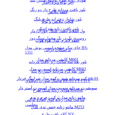
هودی زنانه طرح نوشته آستین بلند
آجر یوگا ویژه آجدار
بلوز بافت مردانه طرح دار دو رنگ
حلقه پیلاتس
بلوز شلوار دخترانه طرح پلنگ
قیچی پیلاتس و یوگا
بلوز بافت زنانه یقه اسکی
ول اسلاید بیضی شکل جوراب دار
رومیزی یک در یک مخمل سنگ دوز
حلقه لاغری مدل هولا هوپ
چای ساز صفحه لمسی بوش مدل BS-
پد اسکات ایرانی
1311
کاپشن مردانه مدل M601
بلوز یقه سه سانت ریز بافت مردانه
کاپشن مردانه اسپورت مدل M602
بلوز یقه گرد مردانه جنس نخ پنبه
کت مردانه شش دکمه مدل شرلینگ خزدار mk-01
ماسک صورت دوقلوی BEAUTY CITY
سویشرت مردانه سوییت مدل اسپورت آستر دار
هودی زنانه شیک طرح Reebok
مانتو زنانه مدل ترکیب چرم و تدی
ساعت مچی زنانه فوق العاده لوکس
مجلسی
مانتو زنانه جنس تدی مدل M253
کلاه بافت طرح NY