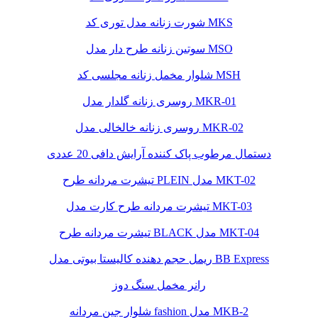
شورت زنانه مدل توری کد MKS
سوتین زنانه طرح دار مدل MSO
شلوار مخمل زنانه مجلسی کد MSH
روسری زنانه گلدار مدل MKR-01
روسری زنانه خالخالی مدل MKR-02
دستمال مرطوب پاک کننده آرایش دافی 20 عددی
تیشرت مردانه طرح PLEIN مدل MKT-02
تیشرت مردانه طرح کارت مدل MKT-03
تیشرت مردانه طرح BLACK مدل MKT-04
ریمل حجم دهنده کالیستا بیوتی مدل BB Express
رانر مخمل سنگ دوز
شلوار جین مردانه fashion مدل MKB-2