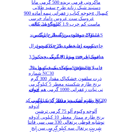
ماکرونی فرمی بریده 500 گرمی مانا
دستبند شیک زنانه طرح سفید طلایی
جوجه کباب زعفرانی نیمه آماده 900g کیمبال
عروسک ست عروس داماد خرسی
ماست کم چرب 1.9 کیلو گرمی کاله
ارتفاع 24 سانتی
دستبند مردانه طرح پلنگ برند LOLIAS
مسواک دوقلوی بزرگسال پاتریکس
چای کیسه ای عطری 25 عددی دوغزال
شورت زنانه نخی طرح کاکتوس
مبدل لایتنینگ به جک 3.5 mm هدفون اپل
اسنک چرخی ویژه 80 گرمی چی توز
دمنوش میوه ای سیب و هل 70g فامیلا
پنکیک مک فیکس مدل Studio Fix
شماره NC30
ذرت سلفون خشکپاک مقدار 300 گرم
برنج طارم شکسته معطر 5 کیلوگرمی
نی نبات زعفرانی 1000 گرمی هم خوان
آذوقه
رشته آشی ویژه 500 گرمی انسی کد NC00
برنج طارم شکسته معطر 10 کیلوگرمی
آذوقه
آلوچه وکیوم آلو 75 گرمی ترشین
برنج طارم ممتاز معطر 10 کیلویی آذوقه
نوشابه قوطی پرتغالی 330 سی سی فانتا
شربت پرتغال سه کیلو گرمی سن ایچ