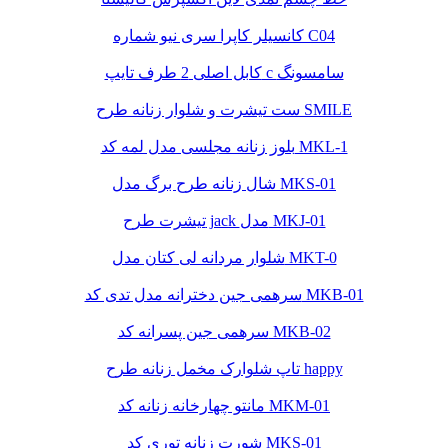
کانسیلر کاپرا سری نیو شماره C04
کابل اصلی 2 طرف تایپ c سامسونگ
ست تیشرت و شلوار زنانه طرح SMILE
بلوز زنانه مجلسی مدل لمه کد MKL-1
شال زنانه طرح برگ مدل MKS-01
تیشرت طرح jack مدل MKJ-01
شلوار مردانه لی کتان مدل MKT-0
سرهمی جین دخترانه مدل تدی کد MKB-01
سرهمی جین پسرانه کد MKB-02
تاپ شلوارک مخمل زنانه طرح happy
مانتو چهارخانه زنانه کد MKM-01
شورت زنانه توری کد MKS-01