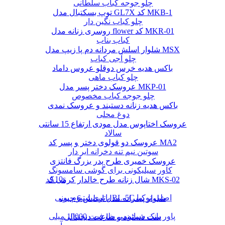
چلو جوجه کباب سلطانی
توپ بسکتبال مدل GL7X کد MKB-1
چلو کباب نگین دار
روسری زنانه مدل flower کد MKR-01
کباب بناب
شلوار اسلش مردانه دم پا زیپ مدل MSX
چلو آجی کباب
باکس هدیه خرس دوقلو عروس داماد
چلو کباب ماهی
عروسک دختر پسر مدل MKP-01
چلو جوجه کباب مخصوص
باکس هدیه زنانه دستبند و عروسک نمدی
دوغ محلی
عروسک اختاپوس مدل مودی ارتفاع 15 سانتی
سالاد
عروسک دو قولوی دختر و پسر کد MA2
سوتین نیم تنه دخرانه ابر دار
عروسک خمیری طرح پدر بزرگ فانتزی
کاور سیلیکونی برای گوشی سامسونگ
A10s
شال زنانه طرح خالدار کرمی کد MKS-02
باتری لیتیوم یونی BL-5C اصلی نوکیا
شلوار پسرانه مدل اسلش 6 جیب
پاور بانک شیائومی ظرفیت 10000 میلی
ست دستبند و ساعت دیجیتالی