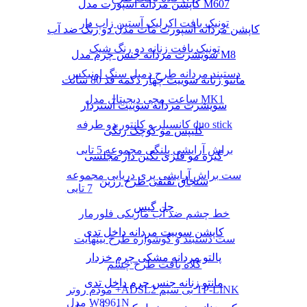
کاپشن مردانه اسپورت مدل M607
تونیک بافت اکرلیک آستین زاپ دار
کاپشن مردانه اسپورت مات مدل دو رنگ ضد آب
تونیک بافت زنانه دو رنگ شیک
سویشرت مردانه جنس چرم مدل M8
دستبند مردانه طرح دمبل سنگ اونیکس
مانتو زنانه سوییت چهار دکمه قد 80 سانت
ساعت مچی دیجیتال مدل MK1
سویشرت مردانه سوییت آستردار
کانسیلر و کانتور دو طرفه duo stick
کلیپس مو کوچک رنگی
براش آرایشی پلنگی مجموعه 5 تایی
گیره مو فلزی نگین دار مجلسی
ست براش آرایشی پری دریایی مجموعه
سنجاق تقتقی طرح رزین
7 تایی
چل گیس
خط چشم ضد آب ماژیکی فلورمار
کاپشن سوییت مردانه داخل تدی
ست دستبند و گوشواره طرح بینهایت
پالتو مردانه مشکی چرم خزدار
کلاه بافت طرح چشم
مانتو زنانه جنس چرم داخل تدی
مودم روتر +ADSL2 بی سیم TP-LINK
مدل W8961N