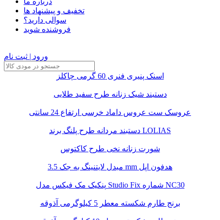
درباره ما
تخفیف و پیشنهاد ها
سوالی دارید؟
فروشنده شوید
ورود | ثبت نام
اسنک پنیری فنری 60 گرمی چاکلز
دستبند شیک زنانه طرح سفید طلایی
عروسک ست عروس داماد خرسی ارتفاع 24 سانتی
دستبند مردانه طرح پلنگ برند LOLIAS
شورت زنانه نخی طرح کاکتوس
مبدل لایتنینگ به جک 3.5 mm هدفون اپل
پنکیک مک فیکس مدل Studio Fix شماره NC30
برنج طارم شکسته معطر 5 کیلوگرمی آذوقه