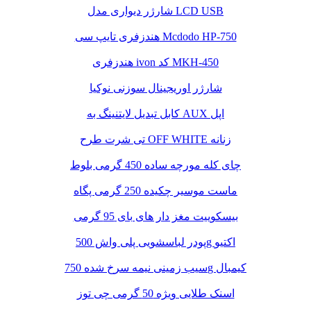
شارژر دیواری مدل LCD USB
هندزفری تایپ سی Mcdodo HP-750
هندزفری ivon کد MKH-450
شارژر اوریجینال سوزنی نوکیا
کابل تبدیل لایتنینگ به AUX اپل
تی شرت طرح OFF WHITE زنانه
چای کله مورچه ساده 450 گرمی بلوط
ماست موسیر چکیده 250 گرمی پگاه
بیسکوییت مغز دار های بای 95 گرمی
پودر لباسشویی پلی واش 500g اکتیو
سیب زمینی نیمه سرخ شده 750g کیمبال
اسنک طلایی ویژه 50 گرمی چی توز