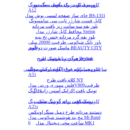
رومیزی یک در یک مخمل سنگ دوز
کاور سیلیکونی برای گوشی سامسونگ
A12
چای ساز صفحه لمسی بوش مدل BS-1311
کابل فست شارژر تایپ سی سامسونگ
بلوز یقه سه سانت ریز بافت مردانه
محافظ کابل شارژر مدل Spring
بلوز یقه گرد مردانه جنس نخ پنبه
پاور بانک شیائومی ظرفیت 20000 میلی
ماسک صورت دوقلوی BEAUTY CITY
آمپر
هودی زنانه شیک طرح Reebok
هندزفری گردنی بلوتوثی لنوو
کاور سیلیکونی برای گوشی سامسونگ
ساعت مچی زنانه فوق العاده لوکس مجلسی
A51
کلاه بافت طرح NY
فلش مموری وریتی مدلV809ظرفیت
16 گیگ
تونیک بافت اکرلیک آستین زاپ دار
تونیک بافت زنانه دو رنگ شیک
کاور سیلیکونی برای گوشی سامسونگ
A21s
دستبند مردانه طرح دمبل سنگ اونیکس
مچ بند هوشمند شیائومی مدل Mi Band
6
ساعت مچی دیجیتال مدل MK1