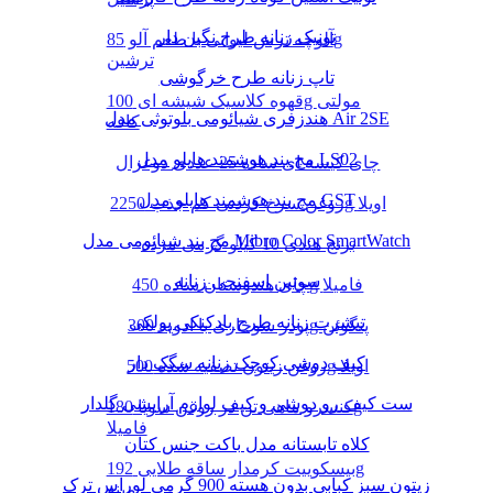
تونیک زنانه طرح نگین دار
آلوچه ترش لیوانی با طعم آلو 85g
ترشین
تاپ زنانه طرح خرگوشی
قهوه کلاسیک شیشه ای 100g مولتی
هندزفری شیائومی بلوتوثی مدل Air 2SE
کافه
مچ بند هوشمند هایلو مدل LS02
چای کیسه ای ساده 25 عددی دوغزال
مچ بند هوشمند هایلو مدل GST
روغن سرخ کردنی کم جذب 2250g اویلا
مچ بند شیائومی مدل Mibro Color SmartWatch
برنج هندی 10 کیلو گرمی مژده
سوتین اسفنجی زنانه
چای هندوستان ساده 450g فامیلا
تیشرت زنانه طرح بادکنکی پولکی
پودر سوخاری با ادویه 300g پنگوئن
کیف دوشی کوچک زنانه سگک دار
روغن زیتون تصفیه شده 500g اویلا
ست کیف رو دوشی و کیف لوازم آرایشی گلدار
کنسرو ماهی تن در روغن سویا 180g
فامیلا
کلاه تابستانه مدل باکت جنس کتان
بیسکوییت کرمدار ساقه طلایی 192g
زیتون سبز کبابی بدون هسته 900 گرمی لوراس ترک
مینو