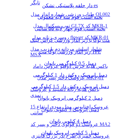
تایگر
دار حلقه پلاستیکی نشکن es
طناب ورزشی شماره انداز مدل QL002
تخته استپ فوم سه لایه معمولی
توپ بسکتبال مدل GL7X کد MKB-1
تخته استپ فوم چهار لایه ۵۵ سانتی
روسری زنانه مدل flower کد MKR-01
مت یوگا یا زیر انداز ورزشی کراس لینک
شلوار اسلش مردانه دم پا زیپ مدل
زیر انداز ورزشی یوگا مت TPE
MSX
دمبل 0.5 کیلوگرمی بانوان
باکس هدیه خرس دوقلو عروس داماد
دمبل ایروبیک روکش‌ دار 1 کیلوگرمی
عروسک دختر پسر مدل MKP-01
دمبل ایروبیک روکش‌ دار 1.5 کیلوگرمی
باکس هدیه زنانه دستبند و عروسک
نمدی
دمبل 2 کیلوگرمی ایروبیک بانوان
عروسک اختاپوس مدل مودی ارتفاع 15
دمبل ایروبیک 3 کیلویی بانوان
سانتی
دمبل 4 کیلویی بانوان
عروسک دو قولوی دختر و پسر کد MA2
دمبل 5 کیلویی ایروبیک بانوان
عروسک خمیری طرح پدر بزرگ فانتزی