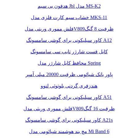
هدفون بی سیم Jbl مدل MS-K2
خشاب سیم کارت فلزی مدل MKS-11
فلش مموری وریتی مدلV809ظرفیت 8 گیگ
کاور سیلیکونی برای گوشی سامسونگ A12
کابل فست شارژر تایپ سی سامسونگ
محافظ کابل شارژر مدل Spring
پاور بانک شیائومی ظرفیت 20000 میلی آمپر
هندزفری گردنی بلوتوثی لنوو
کاور سیلیکونی برای گوشی سامسونگ A51
فلش مموری وریتی مدلV809ظرفیت 16 گیگ
کاور سیلیکونی برای گوشی سامسونگ A21s
مچ بند هوشمند شیائومی مدل Mi Band 6