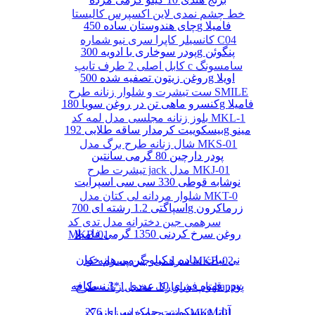
خط چشم نمدی لاین اکسپرس کالیستا
چای هندوستان ساده 450g فامیلا
کانسیلر کاپرا سری نیو شماره C04
پودر سوخاری با ادویه 300g پنگوئن
کابل اصلی 2 طرف تایپ c سامسونگ
روغن زیتون تصفیه شده 500g اویلا
ست تیشرت و شلوار زنانه طرح SMILE
کنسرو ماهی تن در روغن سویا 180g فامیلا
بلوز زنانه مجلسی مدل لمه کد MKL-1
بیسکوییت کرمدار ساقه طلایی 192g مینو
شال زنانه طرح برگ مدل MKS-01
پودر دارچین 80 گرمی سانتین
تیشرت طرح jack مدل MKJ-01
نوشابه قوطی 330 سی سی اسپرایت
شلوار مردانه لی کتان مدل MKT-0
اسپاگتی 1.2 رشته ای 700g زرماکرون
سرهمی جین دخترانه مدل تدی کد
روغن سرخ کردنی 1350 گرمی فامیلا
MKB-01
نی نبات ساده 1 کیلو گرمی هم خوان
سرهمی جین پسرانه کد MKB-02
پودر قهوه فوری 10 عددی 1*3 نسکافه
تاپ شلوارک مخمل زنانه طرح happy
بیسکوییت چمک سرای 276g آناتا
مانتو چهارخانه زنانه کد MKM-01