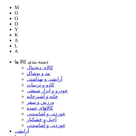
M
O
O
D
Y
K
A
L
A
دسته بندی کالا ها
کالای دیجیتال
مد و پوشاک
آرایشی و بهداشتی
کادو و تزیینات
خودرو و ابزار صنعتی
خانه و آشپزخانه
ورزش و سفر
کالاهای عمده
خوردنی و آشامیدنی
آجیل و خشکبار
خوردنی و آشامیدنی
آرایشی