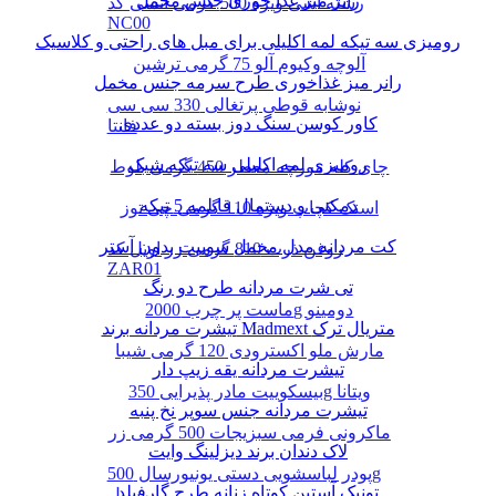
رانر میز غذا خوری جنس مخمل
رشته آشی ویژه 500 گرمی انسی کد
NC00
رومیزی سه تیکه لمه اکلیلی برای مبل های راحتی و کلاسیک
آلوچه وکیوم آلو 75 گرمی ترشین
رانر میز غذاخوری طرح سرمه جنس مخمل
نوشابه قوطی پرتغالی 330 سی سی
کاور کوسن سنگ دوز بسته دو عددی
فانتا
رومیزی لمه اکلیلی سه تیکه شیک
چای کله مورچه معطر 450 گرمی بلوط
دمکنی و دستمال قابلمه 5 تیکه
اسنک کچاپ ویژه 110 گرمی چی توز
کت مردانه مدل مخمل سوییت بدون آستر
روغن ذرت 810 گرمی زر اویل کد
ZAR01
تی شرت مردانه طرح دو رنگ
ماست پر چرب 2000g دومینو
تیشرت مردانه برند Madmext متریال ترک
مارش ملو اکسترودی 120 گرمی شیبا
تیشرت مردانه یقه زیپ دار
بیسکوییت مادر پذیرایی 350g ویتانا
تیشرت مردانه جنس سوپر نخ پنبه
ماکرونی فرمی سبزیجات 500 گرمی زر
لاک دندان برند دیزلینگ وایت
پودر لباسشویی دستی یونیورسال 500g
تونیک آستین کوتاه زنانه طرح گارفیلد
پرسیل