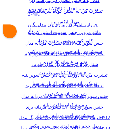
کت زنانه جنس مخمل کبریتی آستردار
مودم روتر +ADSL2 بی سیم نتنزا مدل
تیشرت مردانه آستین کوتاه سرشانه شنل
2740U
تی آر ایکس پرو
جوراب شلواری زنبوری ریز مدل نگین
دار
مانتو مزونی جنس سوییت آستین کیمینو
کاور کوسن جنس تدی و خزدار
تیشرت مردانه مدل M819 جنس سوپر پنبه
سویشرت زنانه جنس دورس جیب پاکتی
تیشرت مردانه مشکی مدل ساده سوپر پنبه
تخم مرغ شانه 30 عددی
شنل چرم مردانه خزدار مدل جلو باز
برنج هندی 10 کیلویی طبیعت
تیشرت مردانه دورنگ زیپ دار جنس سوپر پنبه
تونیک زنانه بافت گپ اکریل انترسیا
تیشرت مردانه مشکی سفید برند madmext
شورت زنانه شیک توری
تیشرت مردانه مدل think less8 جنس سوپر پنبه
نیم تنه کراپ بافت زنانه
تیشرت مردانه برند LV جنس سوپر نخ پنبه
سویشرت بافت مردانه زیپ دار
تیشرت مردانه مخمل کبریتی سه رنگ مدل M512
ریمل حجم دهنده لیدی پیور سوپر مکس
تیشرت مردانه مخمل کبریتی سه رنگ مدل M513