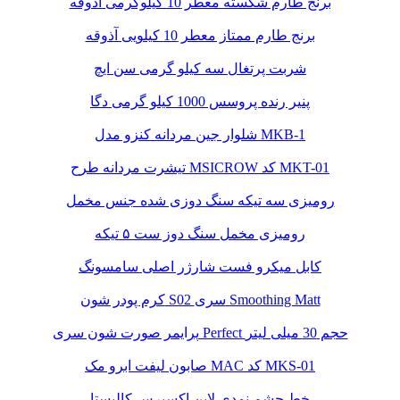
برنج طارم شکسته معطر 10 کیلوگرمی آذوقه
برنج طارم ممتاز معطر 10 کیلویی آذوقه
شربت پرتغال سه کیلو گرمی سن ایچ
پنیر رنده پروسس 1000 کیلو گرمی دگا
شلوار جین مردانه کنزو مدل MKB-1
تیشرت مردانه طرح MSICROW کد MKT-01
رومیزی سه تیکه سنگ دوزی شده جنس مخمل
رومیزی مخمل سنگ دوز ست ۵ تیکه
کابل میکرو فست شارژر اصلی سامسونگ
کرم پودر شون S02 سری Smoothing Matt
پرایمر صورت شون سری Perfect حجم 30 میلی لیتر
صابون لیفت ابرو مک MAC کد MKS-01
خط چشم نمدی لاین اکسپرس کالیستا