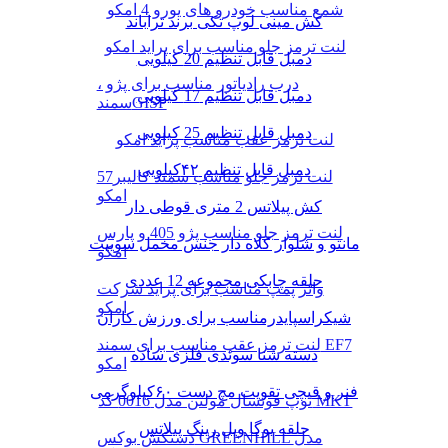
شمع مناسب خودرو های یورو 4 امکو
کش مینی لوپ تکی برند تراباند
لنت ترمز جلو مناسب برای پراید امکو
دمبل قابل تنظیم 20 کیلویی
درب رادیاتور مناسب برای پژو ،
دمبل قابل تنظیم 17 کیلویی
سمندGISP
دمبل قابل تنظیم 25 کیلویی
لنت ترمز عقب مناسب پراید امکو
دمبل قابل تنظیم ۴۲کیلویی
لنت ترمز جلو مناسب سمند کالیبر57
امکو
کش پیلاتس 2 متری قوطی دار
لنت ترمز جلو مناسب پژو 405 و پارس
مانتو و شلوار کلاه دار جنس مخمل سوییت
امکو
حلقه چابکی مجموعه 12 عددی
واتر پمپ مناسب برای پراید شرکت
امکو
شیکراسپایدرمناسب برای ورزش کاران
لنت ترمز عقب مناسب برای سمند EF7
دسته شنا سوئدی فلزی ساده
امکو
فنر و قیچی تقویت مچ دست ۶۰کیلوگرمی
توپ فوتسال مولتن مدل 0016 کد MKT
حلقه یوگا ویل رینگ پیلاتس
دستکش بوکس GREENHILL مدل