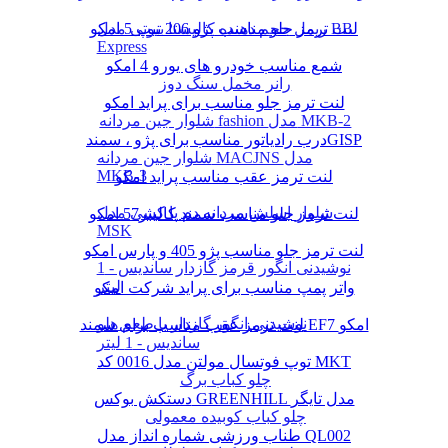
لنت ترمز جلو مناسب پژو 206 تیپ 5 امکو
ریمل حجم دهنده کالیستا بیوتی مدل BB
Express
شمع مناسب خودرو های یورو 4 امکو
رانر مخمل سنگ دوز
لنت ترمز جلو مناسب برای پراید امکو
شلوار جین مردانه fashion مدل MKB-2
درب رادیاتور مناسب برای پژو ، سمندGISP
شلوار جین مردانه MACJNS مدل
MKB-3
لنت ترمز عقب مناسب پراید امکو
شلوار اسلش مردانه دم پا کشی مدل
لنت ترمز جلو مناسب سمند کالیبر57 امکو
MSK
لنت ترمز جلو مناسب پژو 405 و پارس امکو
نوشیدنی انگور قرمز گازدار ساندیس - 1
لیتر
واتر پمپ مناسب برای پراید شرکت امکو
نوشیدنی انگور گازدار با طعم هلو
لنت ترمز عقب مناسب برای سمند EF7 امکو
ساندیس - 1 لیتر
توپ فوتسال مولتن مدل 0016 کد MKT
چلو کباب برگ
دستکش بوکس GREENHILL مدل تایگر
چلو کباب کوبیده معمولی
طناب ورزشی شماره انداز مدل QL002