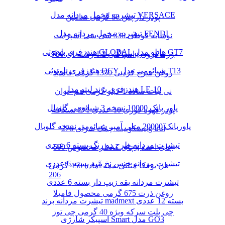
تیشرت مخمل مردانه مدل VERSACE
پودر دارچین 80 گرمی سانتین
تیشرت مخمل مردانه مدل FENDI
نوشابه قوطی 330 سی سی اسپرایت
هندزفری بلوتوثی GLOBAL هایلو مدل GT7
اسپاگتی 1.2 رشته ای 700g زرماکرون
هندزفری بلوتوثی QCY شیائومی مدل T13
روغن سرخ کردنی 1350 گرمی فامیلا
هندزفری برند لیتو مدل LE-10
نی نبات ساده 1 کیلو گرمی هم خوان
پاور بانک 10000 نسخه 3 شیائومی گلوبال
پودر قهوه فوری 10 عددی 1*3 نسکافه
پاوربانک 20000 میلی آمپر شیائومی نسخه گلوبال
بیسکوییت چمک سرای 276g آناتا
تیشرت مردانه طرح دو رنگ بسته 6 عددی
چای معطر مخصوص 500g چای احمد
تیشرت مردانه جنس نخ پنبه بسته 6 عددی
نان یوفکا مثلثی نیمه آماده 450 گرمی
206
تیشرت مردانه یقه زیپ دار بسته 6 عددی
روغن ذرت 675 گرمی محصول فامیلا
تیشرت مردانه برند madmext بسته 12 عددی
چی پلت سرکه ویژه 40 گرمی چی توز
اسپیکر شارژی Smart مدل GO3