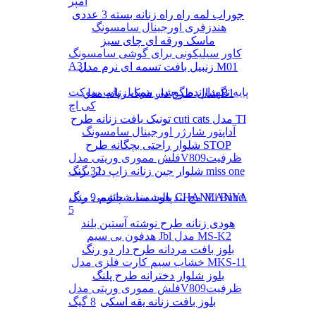
آمپر
جوراب لمه راه راه زنانه بسته 3 عددی
هندزفری اورجینال سامسونگ
ماسک ورقه ای چای سبز
کاور سیلیکونی برای گوشی سامسونگ
A31
زنبیل بافت تسمه ای نرم مدل M01
پایه نگهدارنده گوشی موبایل پاپ سوکت
شال طرح دار شیک زنانه مدل B1
کی اچ
تونیک بافت زنانه طرح cuti cats مدل TI
آداپتور شارژر اورجینال سامسونگ
شلوار راحتی بچگانه طرح STOP
فلش مموری وریتی مدلV809ظرفیت
شلوار جین زنانه زاپ دار برند miss one
32 گیگ
پالت سایه چشم 9 رنگ CHANLANYA
مچ بند هوشمند شیائومی مدل Mi Band
5
هودی زنانه طرح نوشته آستین بلند
هدفون بی سیم Jbl مدل MS-K2
بلوز بافت مردانه طرح دار دو رنگ
خشاب سیم کارت فلزی مدل MKS-11
بلوز شلوار دخترانه طرح پلنگ
فلش مموری وریتی مدلV809ظرفیت
بلوز بافت زنانه یقه اسکی
8 گیگ