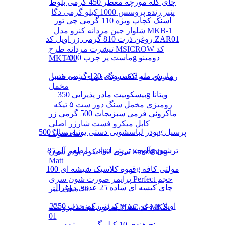
چای کله مورچه معطر 450 گرمی بلوط
پنیر رنده پروسس 1000 کیلو گرمی دگا
اسنک کچاپ ویژه 110 گرمی چی توز
شلوار جین مردانه کنزو مدل MKB-1
روغن ذرت 810 گرمی زر اویل کد ZAR01
تیشرت مردانه طرح MSICROW کد
ماست پر چرب 2000g دومینو
MKT-01
مارش ملو اکسترودی 120 گرمی شیبا
رومیزی سه تیکه سنگ دوزی شده جنس
مخمل
بیسکوییت مادر پذیرایی 350g ویتانا
رومیزی مخمل سنگ دوز ست ۵ تیکه
ماکرونی فرمی سبزیجات 500 گرمی زر
کابل میکرو فست شارژر اصلی
پودر لباسشویی دستی یونیورسال 500g پرسیل
سامسونگ
آلوچه ترش لیوانی با طعم آلو 85g ترشین
کرم پودر شون S02 سری Smoothing
Matt
قهوه کلاسیک شیشه ای 100g مولتی کافه
پرایمر صورت شون سری Perfect حجم
چای کیسه ای ساده 25 عددی دوغزال
30 میلی لیتر
روغن سرخ کردنی کم جذب 2250g اویلا
صابون لیفت ابرو مک MAC کد MKS-
01
برنج هندی 10 کیلو گرمی مژده