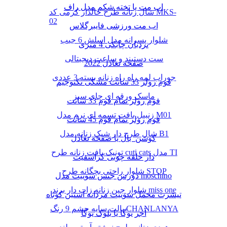
اب مت یا تخته شکم مدل راف
شال زنانه طرح خالدار کرمی کد MKS-
02
اب مت ورزشی فایبرگلاس
شلوار پسرانه مدل اسلش 6 جیب
نردبان چابکی 4 متری
ست دستبند و ساعت دیجیتالی
صفحه تعادل 2022
جوراب لمه راه راه زنانه بسته 3 عددی
فوم رولر 33 سانت مشکی تکنوجیم
ماسک ورقه ای چای سبز
فوم رولر تمام فوم 33 سانت
زنبیل بافت تسمه ای نرم مدل M01
فوم رولر تمام فوم 45 سانت
شال طرح دار شیک زنانه مدل B1
کوشن بال یا صفحه تعادل
تونیک بافت زنانه طرح cuti cats مدل TI
دار حلقه چوبی کراسفیت
شلوار راحتی بچگانه طرح STOP
دورس جنس سوییت مدل moschino
شلوار جین زنانه زاپ دار برند miss one
تیشرت مخمل سوییت مردانه آستین کوتاه
پالت سایه چشم 9 رنگ CHANLANYA
آجر یوگا یا بلوک یوگا