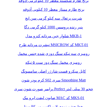
برنج طارم شکسته معطر 10 کیلوگرمی آذوقه
برنج طارم ممتاز معطر 10 کیلویی آذوقه
شربت پرتغال سه کیلو گرمی سن ایچ
پنیر رنده پروسس 1000 کیلو گرمی دگا
شلوار جین مردانه کنزو مدل MKB-1
تیشرت مردانه طرح MSICROW کد MKT-01
رومیزی سه تیکه سنگ دوزی شده جنس مخمل
رومیزی مخمل سنگ دوز ست ۵ تیکه
کابل میکرو فست شارژر اصلی سامسونگ
کرم پودر شون S02 سری Smoothing Matt
پرایمر صورت شون سری Perfect حجم 30 میلی لیتر
صابون لیفت ابرو مک MAC کد MKS-01
خط چشم نمدی لاین اکسپرس کالیستا