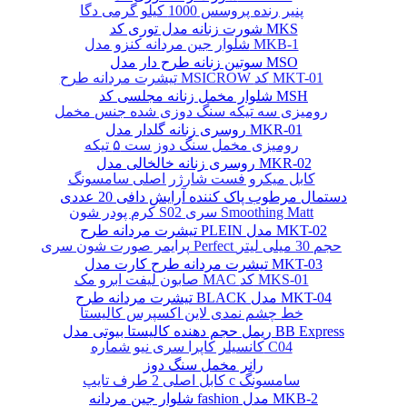
پنیر رنده پروسس 1000 کیلو گرمی دگا
شورت زنانه مدل توری کد MKS
شلوار جین مردانه کنزو مدل MKB-1
سوتین زنانه طرح دار مدل MSO
تیشرت مردانه طرح MSICROW کد MKT-01
شلوار مخمل زنانه مجلسی کد MSH
رومیزی سه تیکه سنگ دوزی شده جنس مخمل
روسری زنانه گلدار مدل MKR-01
رومیزی مخمل سنگ دوز ست ۵ تیکه
روسری زنانه خالخالی مدل MKR-02
کابل میکرو فست شارژر اصلی سامسونگ
دستمال مرطوب پاک کننده آرایش دافی 20 عددی
کرم پودر شون S02 سری Smoothing Matt
تیشرت مردانه طرح PLEIN مدل MKT-02
پرایمر صورت شون سری Perfect حجم 30 میلی لیتر
تیشرت مردانه طرح کارت مدل MKT-03
صابون لیفت ابرو مک MAC کد MKS-01
تیشرت مردانه طرح BLACK مدل MKT-04
خط چشم نمدی لاین اکسپرس کالیستا
ریمل حجم دهنده کالیستا بیوتی مدل BB Express
کانسیلر کاپرا سری نیو شماره C04
رانر مخمل سنگ دوز
کابل اصلی 2 طرف تایپ c سامسونگ
شلوار جین مردانه fashion مدل MKB-2