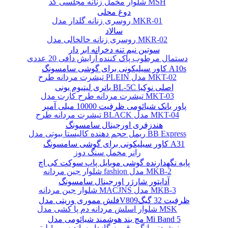
شلوار مخمل زنانه مجلسی کد MSH
دوغ محلی
روسری زنانه گلدار مدل MKR-01
سالاد
روسری زنانه خالخالی مدل MKR-02
سوتین نیم تنه دخرانه ابر دار
دستمال مرطوب پاک کننده آرایش دافی 20 عددی
کاور سیلیکونی برای گوشی سامسونگ A10s
تیشرت مردانه طرح PLEIN مدل MKT-02
باتری لیتیوم یونی BL-5C اصلی نوکیا
تیشرت مردانه طرح کارت مدل MKT-03
پاور بانک شیائومی ظرفیت 10000 میلی آمپر
تیشرت مردانه طرح BLACK مدل MKT-04
هندزفری اورجینال سامسونگ
ریمل حجم دهنده کالیستا بیوتی مدل BB Express
کاور سیلیکونی برای گوشی سامسونگ A31
رانر مخمل سنگ دوز
پایه نگهدارنده گوشی موبایل پاپ سوکت کی اچ
شلوار جین مردانه fashion مدل MKB-2
آداپتور شارژر اورجینال سامسونگ
شلوار جین مردانه MACJNS مدل MKB-3
فلش مموری وریتی مدلV809ظرفیت 32 گیگ
شلوار اسلش مردانه دم پا کشی مدل MSK
مچ بند هوشمند شیائومی مدل Mi Band 5
نوشیدنی انگور قرمز گازدار ساندیس - 1 لیتر