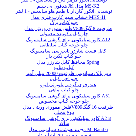
هدفون بی سیم Jbl مدل MS-K2
نوشیدنی انگور گازدار با طعم هلو ساندیس - 1 لیتر
خشاب سیم کارت فلزی مدل MKS-11
چلو کباب برگ
فلش مموری وریتی مدلV809ظرفیت 8 گیگ
چلو کباب کوبیده معمولی
کاور سیلیکونی برای گوشی سامسونگ A12
چلو جوجه کباب سلطانی
کابل فست شارژر تایپ سی سامسونگ
چلو کباب نگین دار
محافظ کابل شارژر مدل Spring
کباب بناب
پاور بانک شیائومی ظرفیت 20000 میلی آمپر
چلو آجی کباب
هندزفری گردنی بلوتوثی لنوو
چلو کباب ماهی
کاور سیلیکونی برای گوشی سامسونگ A51
چلو جوجه کباب مخصوص
فلش مموری وریتی مدلV809ظرفیت 16 گیگ
دوغ محلی
کاور سیلیکونی برای گوشی سامسونگ A21s
سالاد
مچ بند هوشمند شیائومی مدل Mi Band 6
سوتین نیم تنه دخرانه ابر دار